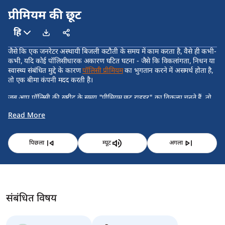
प्रीमियम की छूट
हि
जैसे कि एक जनरेटर अस्थायी बिजली कटौती के समय में काम करता है, वैसे ही कभी-
कभी, यदि कोई पॉलिसीधारक अकारण घटित घटना - जैसे कि विकलांगता, निधन या
स्वास्थ्य संबंधित मुद्दे के कारण
पॉलिसी प्रीमियम
का भुगतान करने में असमर्थ होता है,
तो एक बीमा कंपनी मदद करती है।
जब आप पॉलिसी की खरीद के समय "प्रीमियम छूट राइडर" का विकल्प चुनते हैं, तो
यह आपको अतिरिक्त लाभ प्रदान करता है ताकि आपकी बीमा कवरेज सुरक्षित रहे।
Read More
यह
राइडर
अनिवार्य रूप से यह सुनिश्चित करता है कि आपकी पॉलिसी अपने सभी
लाभों सहित सक्रिय बनी रहे, भले ही आप प्रीमियम का भुगतान किसी विशिष्ट कारणों
से नहीं कर सकें। ये कारण पालिसी या राइडर विकल्प में पहले से मौजूद होते हैं।
पिछला
म्यूट
अगला
संबंधित विषय