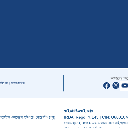
আমাদের ফল
 জড়িত নয়। জনসাধারণকে
আইআরডিএআই তথ্য
টার্ন এক্সপ্রেস হাইওয়ে, গোরেগাঁও (পূর্ব),
IRDAI Regd. নং 143 | CIN: U66010MH20
শেয়ারহোল্ডার, ব্যাঙ্ক অফ বরোদার এবং লাইসেন্সের