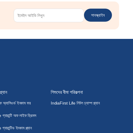
সাবস্ক্রাইব
প্ল্যান
শিশুদের বীমা পরিকল্পনা
 অ্যাসিওর্ড ইনকাম ফর
IndiaFirst Life লিটল চ্যাম্প প্ল্যান
গ্যারান্টি অফ লাইফ ড্রিমস
্যারান্টিড ইনকাম প্ল্যান