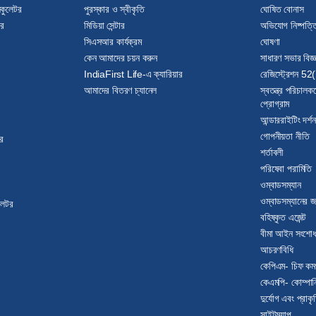
কুলেটর
পুরস্কার ও স্বীকৃতি
ঘোষিত বোনাস
টর
মিডিয়া সেন্টার
অভিযোগ নিষ্পত্ত
সিএসআর কার্যক্রম
ঘোষণা
কেন আমাদের চয়ন করুন
সাধারণ সভার বিজ্ঞ
IndiaFirst Life-এ ক্যারিয়ার
রেজিস্ট্রেশন 52(
আমাদের বিতরণ চ্যানেল
স্বতন্ত্র পরিচাল
প্রোগ্রাম
আন্ডাররাইটিং দর্শন
গোপনীয়তা নীতি
র
শর্তাবলী
পরিষেবা পরামিতি
ওম্বাডসম্যান
ওম্বাডসম্যানের জ
ুলেটর
বহিষ্কৃত এজেন্ট
বীমা আইন সংশো
আচরণবিধি
কেপিএম- চিফ কমপ্
কেএমপি- কোম্পান
দুর্যোগ এবং প্রাকৃ
সাইটম্যাপ