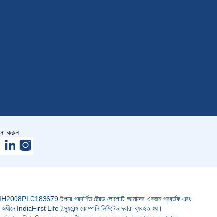
ো করুন
08PLC183679 উপরে প্রদর্শিত ট্রেড লোগোটি আমাদের একজন প্রবর্তক এবং
 অধীনে IndiaFirst Life ইন্স্যুরেন্স কোম্পানি লিমিটেড দ্বারা ব্যবহৃত হয়।