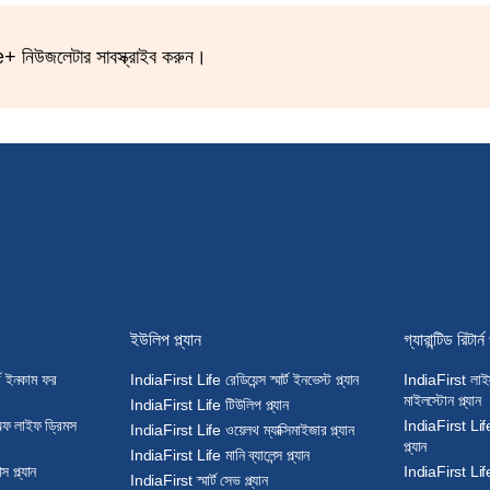
ife+ নিউজলেটার সাবস্ক্রাইব করুন।
ইউলিপ প্ল্যান
গ্যারান্টিড রিটার্ন 
ড ইনকাম ফর
IndiaFirst Life রেডিয়েন্স স্মার্ট ইনভেস্ট প্ল্যান
IndiaFirst লাইফ
মাইলস্টোন প্ল্যান
IndiaFirst Life টিউলিপ প্ল্যান
 অফ লাইফ ড্রিমস
IndiaFirst Life 
IndiaFirst Life ওয়েলথ ম্যাক্সিমাইজার প্ল্যান
প্ল্যান
IndiaFirst Life মানি ব্যালেন্স প্ল্যান
 প্ল্যান
IndiaFirst Life গ
IndiaFirst স্মার্ট সেভ প্ল্যান