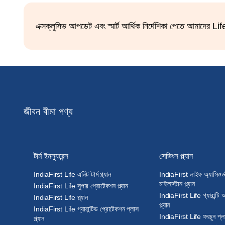
এক্সক্লুসিভ আপডেট এবং স্মার্ট আর্থিক নির্দেশিকা পেতে আমাদের L
জীবন বীমা পণ্য
টার্ম ইনস্যুরেন্স
সেভিংস প্ল্যান
IndiaFirst Life এলিট টার্ম প্ল্যান
IndiaFirst লাইফ অ্যাসিওর্
মাইলস্টোন প্ল্যান
IndiaFirst Life সুপার প্রোটেকশন প্ল্যান
IndiaFirst Life গ্যারান্টি
IndiaFirst Life প্ল্যান
প্ল্যান
IndiaFirst Life গ্যারান্টিড প্রোটেকশন প্লাস
IndiaFirst Life ফরচুন প্লাস
প্ল্যান