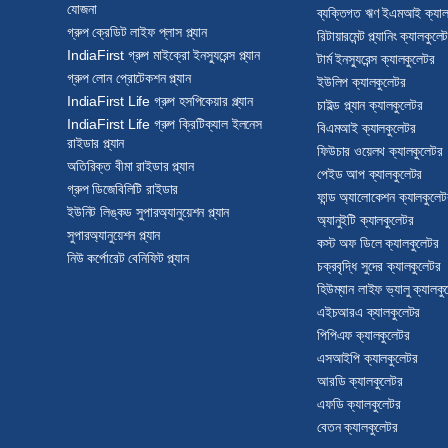
যোজনা
ব্যক্তিগত ঋণ ইএমআই ক্যাল
গ্রুপ ক্রেডিট লাইফ প্লাস প্ল্যান
রিটায়ারমেন্ট প্ল্যানিং ক্যালকুলে
IndiaFirst গ্রুপ মাইক্রো ইনস্যুরেন্স প্ল্যান
টার্ম ইনস্যুরেন্স ক্যালকুলেটর
গ্রুপ লোন প্রোটেকশন প্ল্যান
ইউলিপ ক্যালকুলেটর
IndiaFirst Life গ্রুপ হসপিকেয়ার প্ল্যান
চাইল্ড প্ল্যান ক্যালকুলেটর
IndiaFirst Life গ্রুপ ক্রিটিক্যাল ইলনেস
বিএমআই ক্যালকুলেটর
রাইডার প্ল্যান
ফিউচার ওয়েলথ ক্যালকুলেটর
অতিরিক্ত বীমা রাইডার প্ল্যান
পেইড আপ ক্যালকুলেটর
গ্রুপ ডিজেবিলিটি রাইডার
ফান্ড অ্যালোকেশন ক্যালকুলেট
ইউনিট লিঙ্কড সুপারঅ্যানুয়েশন প্ল্যান
অ্যানুইটি ক্যালকুলেটর
সুপারঅ্যানুয়েশন প্ল্যান
কস্ট অফ ডিলে ক্যালকুলেটর
নিউ কর্পোরেট বেনিফিট প্ল্যান
চক্রবৃদ্ধি সুদের ক্যালকুলেটর
হিউম্যান লাইফ ভ্যালু ক্যালক
এইচআরএ ক্যালকুলেটর
পিপিএফ ক্যালকুলেটর
এসআইপি ক্যালকুলেটর
আরডি ক্যালকুলেটর
এফডি ক্যালকুলেটর
বেতন ক্যালকুলেটর