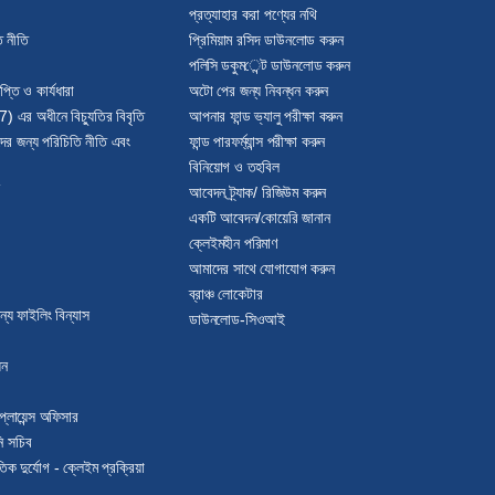
প্রত্যাহার করা পণ্যের নথি
ি নীতি
প্রিমিয়াম রসিদ ডাউনলোড করুন
পলিসি ডকুমেন্ট ডাউনলোড করুন
প্তি ও কার্যধারা
অটো পের জন্য নিবন্ধন করুন
7) এর অধীনে বিচ্যুতির বিবৃতি
আপনার ফান্ড ভ্যালু পরীক্ষা করুন
কদের জন্য পরিচিতি নীতি এবং
ফান্ড পারফর্ম্যান্স পরীক্ষা করুন
বিনিয়োগ ও তহবিল
আবেদন ট্র্যাক/ রিজিউম করুন
একটি আবেদন/কোয়েরি জানান
ক্লেইমহীন পরিমাণ
আমাদের সাথে যোগাযোগ করুন
ব্রাঞ্চ লোকেটার
ন্য ফাইলিং বিন্যাস
ডাউনলোড-সিওআই
ধন
লায়েন্স অফিসার
ি সচিব
তিক দুর্যোগ - ক্লেইম প্রক্রিয়া