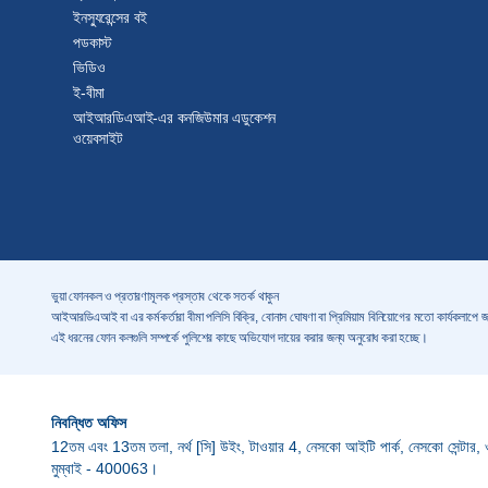
ইনস্যুরেন্সের বই
পডকাস্ট
ভিডিও
ই-বীমা
আইআরডিএআই-এর কনজিউমার এডুকেশন
ওয়েবসাইট
ভুয়া ফোনকল ও প্রতারণামূলক প্রস্তাব থেকে সতর্ক থাকুন
আইআরডিএআই বা এর কর্মকর্তারা বীমা পলিসি বিক্রি, বোনাস ঘোষণা বা প্রিমিয়াম বিনিয়োগের মতো কার্যকলাপে
এই ধরনের ফোন কলগুলি সম্পর্কে পুলিশের কাছে অভিযোগ দায়ের করার জন্য অনুরোধ করা হচ্ছে।
নিবন্ধিত অফিস
12তম এবং 13তম তলা, নর্থ [সি] উইং, টাওয়ার 4, নেসকো আইটি পার্ক, নেসকো সেন্টার, ওয়েস্
মুম্বাই - 400063।