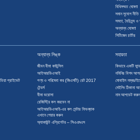
বিধিসম্মত ঘোষণা
সমান সুযোগ নীতি
সমতা, বৈচিত্র্য ও 
অন্যান্য ঘোষণা
সিটিজেন চার্টার
অন্যান্য লিঙ্ক
সহায়তা
জীবন বীমা কাউন্সিল
কিভাবে একটি ফান্
আইআরডিএআই
নমিনির বিশদ আপ
ন্ডিয়া প্রাইভেট
পণ্য ও পরিষেবা কর (জিএসটি) রেট 2017
মোবাইল নম্বর/
টেন্ডর্স
মেইলিং ঠিকানা 
বীমা ভরোসা
নাম আপডেট করু
রেজিস্ট্রি কল করবেন না
আইআরডিএআই-এর কল সেন্টার ফিডব্যাক
এখানে শেয়ার করুন
অ্যাকাউন্ট এগ্রিগেটর – সিএএমএস