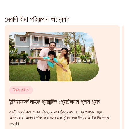
মেয়াদী বীমা পরিকল্পনা অন্বেষণ
ট্যাক্স সেভিং
ইন্ডিয়াফার্স্ট লাইফ গ্যারান্টিড প্রোটেকশন প্লাস প্ল্যান
ই
একটি প্রোটেকশন প্ল্যান চাইছেন? আর খুঁজতে হবে না! এই প্ল্যানের লক্ষ্য
এ
আপনাকে ও আপনার পরিবারকে সহজ এবং সুবিধাজনক উপায়ে আর্থিক নিরাপত্তা
আ
দেওয়া।
ই