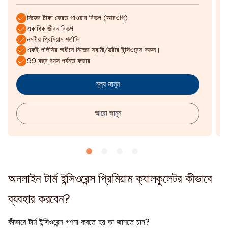
নিজের টাকা ফেরত পাওয়ার বিকল্প (আরওপি)
একাধিক জীবন বিকল্প
নমনীয় প্রিমিয়াম শর্তাদি
একই পলিসির অধীনে নিজের স্বামী/স্ত্রীর ইন্সিওরেন্স করুন।
99 বছর বয়স পর্যন্ত কভার
মূল্য জানুন
আরো জানুন
অনলাইন টার্ম ইন্সিওরেন্স প্রিমিয়াম ক্যালকুলেটর কীভাবে
ব্যবহার করবেন?
কীভাবে টার্ম ইন্সিওরেন্স গণনা করতে হয় তা জানতে চান?