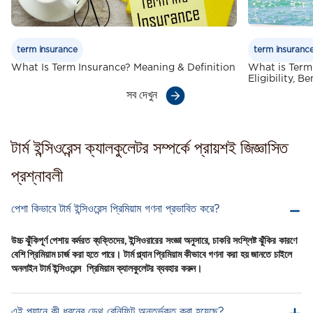
term insurance
term insuranc
What Is Term Insurance? Meaning & Definition
What is Term
Eligibility, B
সব দেখুন
টার্ম ইন্সিওরেন্স ক্যালকুলেটর সম্পর্কে প্রায়শই জিজ্ঞাসিত
প্রশ্নাবলী
পেশা কিভাবে টার্ম ইন্সিওরেন্স প্রিমিয়াম গণনা প্রভাবিত করে?
উচ্চ ঝুঁকিপূর্ণ পেশায় কর্মরত ব্যক্তিদের, ইন্সিওরারের সংজ্ঞা অনুসারে, চাকরি সংশ্লিষ্ট ঝুঁকির কারণে
বেশি প্রিমিয়াম চার্জ করা হতে পারে। টার্ম প্ল্যান প্রিমিয়াম কীভাবে গণনা করা হয় জানতে চাইলে
অনলাইন টার্ম ইন্সিওরেন্স প্রিমিয়াম ক্যালকুলেটর ব্যবহার করুন।
এই প্ল্যানে কী ধরনের ডেথ বেনিফিট অন্তর্ভুক্ত করা হয়েছে?