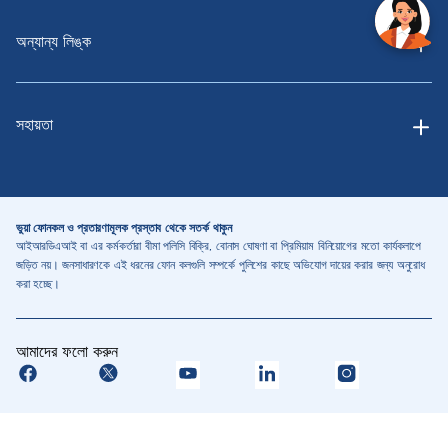
অন্যান্য লিঙ্ক
সহায়তা
ভুয়া ফোনকল ও প্রতারণামূলক প্রস্তাব থেকে সতর্ক থাকুন
আইআরডিএআই বা এর কর্মকর্তারা বীমা পলিসি বিক্রি, বোনাস ঘোষণা বা প্রিমিয়াম বিনিয়োগের মতো কার্যকলাপে
জড়িত নয়। জনসাধারণকে এই ধরনের ফোন কলগুলি সম্পর্কে পুলিশের কাছে অভিযোগ দায়ের করার জন্য অনুরোধ
করা হচ্ছে।
আমাদের ফলো করুন