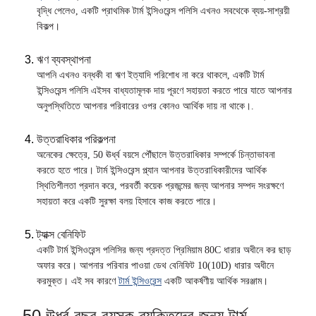
বৃদ্ধি পেলেও, একটি প্রাথমিক টার্ম ইন্সিওরেন্স পলিসি এখনও সবথেকে ব্যয়-সাশ্রয়ী
বিকল্প।
ঋণ ব্যবস্থাপনা
আপনি এখনও বন্ধকী বা ঋণ ইত্যাদি পরিশোধ না করে থাকলে, একটি টার্ম
ইন্সিওরেন্স পলিসি এইসব বাধ্যতামূলক দায় পূরণে সহায়তা করতে পারে যাতে আপনার
অনুপস্থিতিতে আপনার পরিবারের ওপর কোনও আর্থিক দায় না থাকে।.
উত্তরাধিকার পরিকল্পনা
অনেকের ক্ষেত্রে, 50 ঊর্ধ্ব বয়সে পৌঁছালে উত্তরাধিকার সম্পর্কে চিন্তাভাবনা
করতে হতে পারে। টার্ম ইন্সিওরেন্স প্ল্যান আপনার উত্তরাধিকারীদের আর্থিক
স্থিতিশীলতা প্রদান করে, পরবর্তী কয়েক প্রজন্মের জন্য আপনার সম্পদ সংরক্ষণে
সহায়তা করে একটি সুরক্ষা বলয় হিসাবে কাজ করতে পারে।
ট্যাক্স বেনিফিট
একটি টার্ম ইন্সিওরেন্স পলিসির জন্য প্রদত্ত প্রিমিয়াম 80C ধারার অধীনে কর ছাড়
অফার করে। আপনার পরিবার পাওয়া ডেথ বেনিফিট 10(10D) ধারার অধীনে
করমুক্ত। এই সব কারণে
টার্ম ইন্সিওরেন্স
একটি আকর্ষণীয় আর্থিক সরঞ্জাম।
50 ঊর্ধ্ব বছর বয়স্ক ব্যক্তিদের জন্য টার্ম