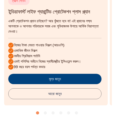
ট্যাক্স সেভিং
ইন্ডিয়াফার্স্ট লাইফ গ্যারান্টিড প্রোটেকশন প্লাস প্ল্যান
ই
একটি প্রোটেকশন প্ল্যান চাইছেন? আর খুঁজতে হবে না! এই প্ল্যানের লক্ষ্য
আ
আপনাকে ও আপনার পরিবারকে সহজ এবং সুবিধাজনক উপায়ে আর্থিক নিরাপত্তা
আ
দেওয়া।
স
নিজের টাকা ফেরত পাওয়ার বিকল্প (আরওপি)
একাধিক জীবন বিকল্প
নমনীয় প্রিমিয়াম শর্তাদি
একই পলিসির অধীনে নিজের স্বামী/স্ত্রীর ইন্সিওরেন্স করুন।
99 বছর বয়স পর্যন্ত কভার
মূল্য জানুন
আরো জানুন