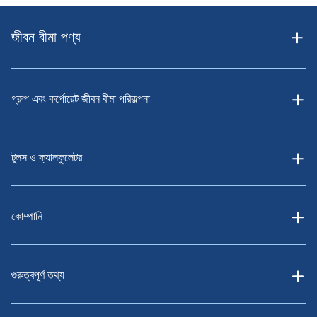
জীবন বীমা পণ্য
গ্রুপ এবং কর্পোরেট জীবন বীমা পরিকল্পনা
টুলস ও ক্যালকুলেটর
কোম্পানি
গুরুত্বপূর্ণ তথ্য