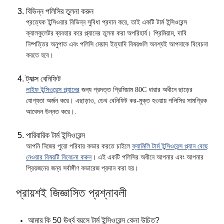
বিভিন্ন পলিসির তুলনা করুন
প্রত্যেক ইন্সিওরার বিভিন্ন সুবিধা প্রদান করে, তাই একটি টার্ম ইন্সিওরেন্স
ক্যালকুলেটর ব্যবহার করে প্ল্যানের তুলনা করা অপরিহার্য। প্রিমিয়াম, দাবি
নিষ্পত্তির অনুপাত এবং পলিসি মেয়াদ ইত্যাদি বিষয়গুলি অবশ্যই আপনাকে বিবেচনা
করতে হবে।
ট্যাক্স বেনিফিট
লাইফ ইন্সিওরেন্স প্ল্যানের
জন্য প্রদত্ত প্রিমিয়াম 80C ধারার অধীনে ছাড়ের
যোগ্যতা অর্জন করে। এছাড়াও, ডেথ বেনিফিট কর-মুক্ত হওয়ায় পলিসির সামগ্রিক
আবেদন উন্নত করে।.
পারিবারিক টার্ম ইন্সিওরেন্স
আপনি নিজের পুরো পরিবার কভার করতে চাইলে
ফ্যামিলি টার্ম‌ ইন্সিওরেন্স প্ল্যান বেছে
নেওয়ার বিষয়টি বিবেচনা করুন
। এই একটি পলিসির অধীনে আপনার এবং আপনার
প্রিয়জনের জন্য সর্বাঙ্গীণ কভারেজ প্রদান করা হয়।
প্রায়শই জিজ্ঞাসিত প্রশ্নাবলী
আমার কি 50 ঊর্ধ্ব বয়সে টার্ম ইন্সিওরেন্স কেনা উচিত?