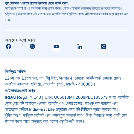
ভুয়া ফোনকল ও প্রতারণামূলক প্রস্তাব থেকে সতর্ক থাকুন
আইআরডিএআই বা এর কর্মকর্তারা বীমা পলিসি বিক্রি, বোনাস ঘোষণা বা প্রিমিয়াম বিনিয়োগের মতো কার্যকলাপে
জড়িত নয়। জনসাধারণকে এই ধরনের ফোন কলগুলি সম্পর্কে পুলিশের কাছে অভিযোগ দায়ের করার জন্য অনুরোধ করা
হচ্ছে।
আমাদের ফলো করুন
নিবন্ধিত অফিস
12তম এবং 13তম তলা, নর্থ [সি] উইং, টাওয়ার 4, নেসকো আইটি পার্ক, নেসকো সেন্টার,
ওয়েস্টার্ন এক্সপ্রেস হাইওয়ে, গোরেগাঁও (পূর্ব), মুম্বাই - 400063।
আইআরডিএআই তথ্য
IRDAI Regd. নং 143 | CIN: U66010MH2008PLC183679 উপরে প্রদর্শিত
ট্রেড লোগোটি আমাদের একজন প্রবর্তক এবং শেয়ারহোল্ডার, ব্যাঙ্ক অফ বরোদার এবং
লাইসেন্সের অধীনে IndiaFirst Life ইন্স্যুরেন্স কোম্পানি লিমিটেড দ্বারা ব্যবহৃত হয়।
ঝুঁকির কারণ, সংশ্লিষ্ট শর্তাবলী এবং এক্সক্লুশন সম্পর্কে আরও বিশদ বিবরণের জন্য একটি সেল
সম্পন্ন করার আগে অনুগ্রহ করে পণ্যের ব্রোশিওরটি পড়ুন।