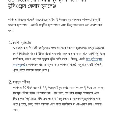
ইন্সিওরেন্স কেনার চ্যালেঞ্জ
আপনার জীবনের পরবর্তী বছরগুলিতে লাইফ ইন্সিওরেন্স প্ল্যান কেনার অভিজ্ঞতা কিছুটা
আলাদা হতে পারে। আপনি সম্মুখীন হতে পারেন এমন কিছু চ্যালেঞ্জের কথা এখানে বলা
হল।
বেশি প্রিমিয়াম
50 বছরের বেশি বয়সী ব্যক্তিদের পক্ষে সবথেকে সাধারণ চ্যালেঞ্জের মধ্যে অন্যতম
বেশি প্রিমিয়াম খরচ। ইন্সিওরাররা সাধারণত বয়স বাড়ার সাথে সাথে বেশি প্রিমিয়াম
চার্জ করে, কারণ এই সময় মৃত্যুর ঝুঁকি বেশি থাকে। কিন্তু, একটি
টার্ম ইন্সিওরেন্স
ক্যালকুলেটর
আপনাকে খরচের তুলনা করে আপনার বাজেট অনুসারে একটি পলিসি
খুঁজে পেতে সাহায্য করতে পারে।
স্বাস্থ্য পরীক্ষা
আপনার 50 ঊর্ধ্ব বয়সে টার্ম ইন্সিওরেন্স ইস্যু করার আগে অনেক ইন্সিওরারের কাছে
স্বাস্থ্য পরীক্ষা করার প্রয়োজন হয়। যার ফলে, আপনার স্বাস্থ্য অবস্থার ওপর
নির্ভর করে প্রিমিয়াম বেশি হতে পারে বা কিছু ক্ষেত্রে আবেদন প্রত্যাখ্যাত হতে
পারে। তবে, কিছু পলিসি সামান্য বেশি হারে সরলীকৃত বা নো-এক্সাম বিকল্প অফার
করে।