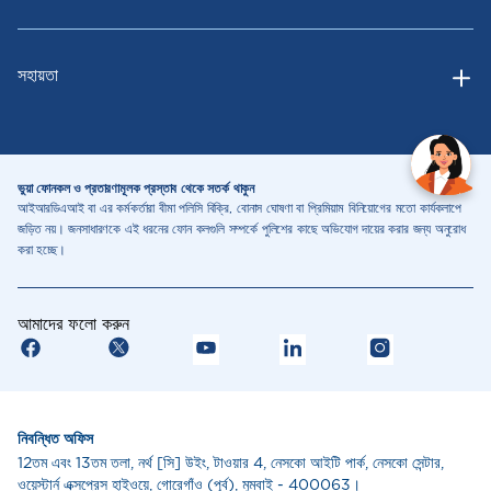
সহায়তা
ভুয়া ফোনকল ও প্রতারণামূলক প্রস্তাব থেকে সতর্ক থাকুন
আইআরডিএআই বা এর কর্মকর্তারা বীমা পলিসি বিক্রি, বোনাস ঘোষণা বা প্রিমিয়াম বিনিয়োগের মতো কার্যকলাপে
জড়িত নয়। জনসাধারণকে এই ধরনের ফোন কলগুলি সম্পর্কে পুলিশের কাছে অভিযোগ দায়ের করার জন্য অনুরোধ
করা হচ্ছে।
আমাদের ফলো করুন
নিবন্ধিত অফিস
12তম এবং 13তম তলা, নর্থ [সি] উইং, টাওয়ার 4, নেসকো আইটি পার্ক, নেসকো সেন্টার,
ওয়েস্টার্ন এক্সপ্রেস হাইওয়ে, গোরেগাঁও (পূর্ব), মুম্বাই - 400063।