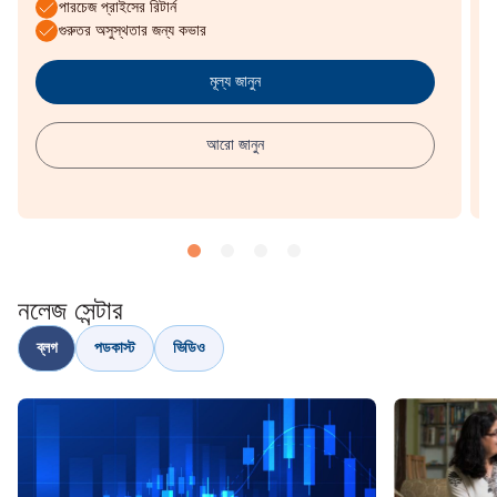
পারচেজ প্রাইসের রিটার্ন
গুরুতর অসুস্থতার জন্য কভার
মূল্য জানুন
আরো জানুন
নলেজ সেন্টার
ব্লগ
পডকাস্ট
ভিডিও