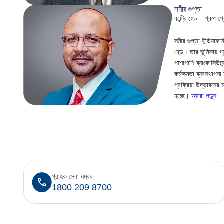
সমীর গুপ্তা
কান্ট্রি হেড – গ্রুপ 
সমীর গুপ্তা ইন্ডিয়াফা
হেড। তার ভূমিকায় গ্র
পাশাপাশি ব্যাংকাসিউরে
কর্মক্ষমতা ব্যবস্থাপনা
প্রক্রিয়া উদ্ভাবনের 
হচ্ছে।
আরো পড়ুন
গ্রাহক সেবা নম্বর
1800 209 8700