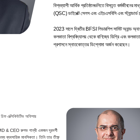
বিশ্বব্যাপী আর্থিক প্রতিষ্ঠানগুলিতে বিস্তৃত কর্মজীবনের মা
(QSC) ডাইরেক্ট সেলস এবং এইচএসবিসি এবং স্ট্যান্ডার্ড চার
2023 সালে দ্বিতীয় BFSI লিডারশিপ সামিট অ্যান্ড অ্যা
কলকাতা বিশ্ববিদ্যালয় থেকে বাণিজ্যে ডিগ্রি এবং কলকাতার 
প্রশাসনে স্নাতকোত্তর ডিপ্লোমা অর্জন করেছেন।
ন্ড চিফ এক্সিকিউটিভ অফিসার
ফের MD & CEO রুশভ গান্ধী একজন দূরদর্শী
দম্য ব্যবসায়িক মানসিকতা। তিনি তার তীক্ষ্ণ