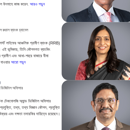
্রবল উৎসাহে কাজ করেন.
আরও পড়ুন
ল রুরাল ব্যাংক চ্যানেল
াফার্স্ট লাইফের আঞ্চলিক গ্রামীণ ব্যাংক (RRB)
েড। এই ভূমিকায়, তিনি কৌশলগত ব্যাংকিং
ে গ্রামীণ এবং আধা-শহুরে বাজারে বীমা
ে যাওয়ার
আরো পড়ুন
ন
ড ডিজিটাল অফিসার
ের চিফ টেকনোলজি অ্যান্ড ডিজিটাল অফিসার
্রযুক্তি, তথ্য, তথ্য বিজ্ঞান কৌশল, প্রযুক্তি
বিক্রয় এবং দক্ষতা তদারকির দায়িত্বে রয়েছেন।