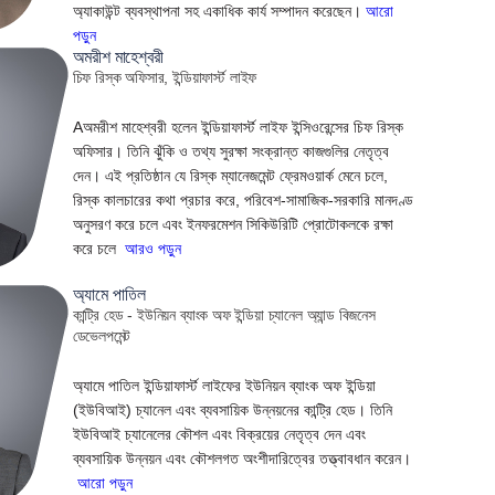
অ্যাকাউন্ট ব্যবস্থাপনা সহ একাধিক কার্য সম্পাদন করেছেন।
আরো
পড়ুন
অমরীশ মাহেশ্বরী
চিফ রিস্ক অফিসার, ইন্ডিয়াফার্স্ট লাইফ
Aঅমরীশ মাহেশ্বরী হলেন ইন্ডিয়াফার্স্ট লাইফ ইন্সিওরেন্সের চিফ রিস্ক
অফিসার। তিনি ঝুঁকি ও তথ্য সুরক্ষা সংক্রান্ত কাজগুলির নেতৃত্ব
দেন। এই প্রতিষ্ঠান যে রিস্ক ম্যানেজমেন্ট ফ্রেমওয়ার্ক মেনে চলে,
রিস্ক কালচারের কথা প্রচার করে, পরিবেশ-সামাজিক-সরকারি মানদণ্ড
অনুসরণ করে চলে এবং ইনফরমেশন সিকিউরিটি প্রোটোকলকে রক্ষা
করে চলে
আরও পড়ুন
অ্যামে পাতিল
কান্ট্রি হেড - ইউনিয়ন ব্যাংক অফ ইন্ডিয়া চ্যানেল অ্যান্ড বিজনেস
ডেভেলপমেন্ট
অ্যামে পাতিল ইন্ডিয়াফার্স্ট লাইফের ইউনিয়ন ব্যাংক অফ ইন্ডিয়া
(ইউবিআই) চ্যানেল এবং ব্যবসায়িক উন্নয়নের কান্ট্রি হেড। তিনি
ইউবিআই চ্যানেলের কৌশল এবং বিক্রয়ের নেতৃত্ব দেন এবং
ব্যবসায়িক উন্নয়ন এবং কৌশলগত অংশীদারিত্বের তত্ত্বাবধান করেন।
আরো পড়ুন