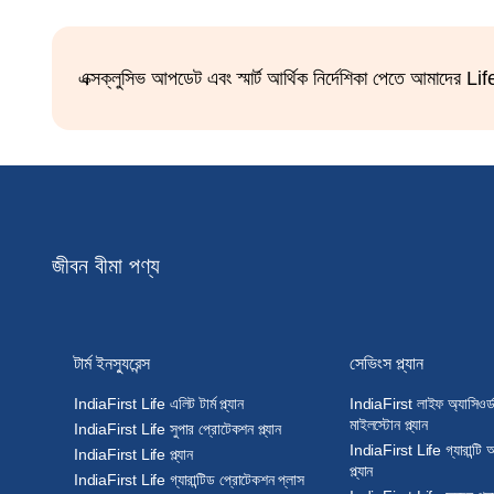
এক্সক্লুসিভ আপডেট এবং স্মার্ট আর্থিক নির্দেশিকা পেতে আমাদের L
জীবন বীমা পণ্য
টার্ম ইনস্যুরেন্স
সেভিংস প্ল্যান
IndiaFirst Life এলিট টার্ম প্ল্যান
IndiaFirst লাইফ অ্যাসিওর্
মাইলস্টোন প্ল্যান
IndiaFirst Life সুপার প্রোটেকশন প্ল্যান
IndiaFirst Life গ্যারান্টি
IndiaFirst Life প্ল্যান
প্ল্যান
IndiaFirst Life গ্যারান্টিড প্রোটেকশন প্লাস