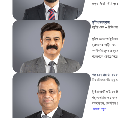
লক্ষ্য নিয়েই তিনি প
মুনিশ ভরদ্বাজ
কান্ট্রি হেড – রিজিওনা
মুনিশ ভরদ্বাজ ইন্ডিয়
চ্যানেলের কান্ট্রি হ
অংশীদারিত্বের মাধ্যম
প্রবেশকে এগিয়ে নিয়
শঙ্করনারায়ণন রাঘব
চিফ টেকনোলজি অ্যান্
ইন্ডিয়াফার্স্ট লাইফ
শঙ্করনারায়ণন রাঘবন প
বাস্তবায়ন, ডিজিটাল 
আরো পড়ুন