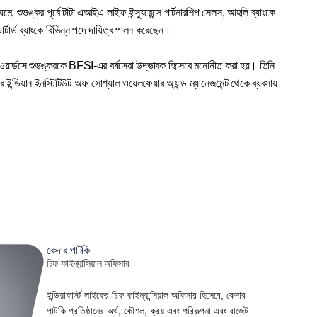
ধ্যমে, শুভঙ্কর পূর্বে টাটা এআইএ লাইফ ইন্স্যুরেন্সে পার্টনারশিপ সেলস, আহলি ব্যাংকে
্টার্ড ব্যাংকে বিভিন্ন পদে দায়িত্ব পালন করেছেন।
ওয়ার্ডসে শুভঙ্করকে BFSI-এর বর্ষসেরা উদ্ভাবক হিসেবে মনোনীত করা হয়। তিনি
ইন্ডিয়ান ইনস্টিটিউট অফ সোশ্যাল ওয়েলফেয়ার অ্যান্ড ম্যানেজমেন্ট থেকে ব্যবসায়
কেদার পাটকি
চিফ ফাইন্যান্সিয়াল অফিসার
ইন্ডিয়াফার্স্ট লাইফের চিফ ফাইন্যান্সিয়াল অফিসার হিসেবে, কেদার
পাটকি প্রতিষ্ঠানের অর্থ, কৌশল, ক্রয় এবং পরিকল্পনা এবং বাজেট