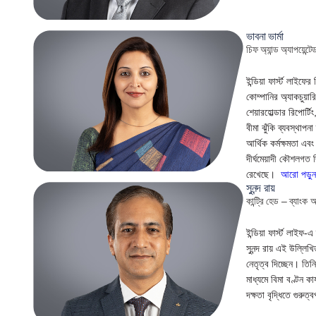
ভাবনা ভার্মা
চিফ অ্যান্ড অ্যাপয়েন্টে
ইন্ডিয়া ফার্স্ট লাইফের
কোম্পানির অ্যাকচুয়ার
শেয়ারহোল্ডার রিপোর্টি
বীমা ঝুঁকি ব্যবস্থাপন
আর্থিক কর্মক্ষমতা এব
দীর্ঘমেয়াদী কৌশলগত দ
রেখেছে।
আরো পড়ু
সুনন্দ রায়
কান্ট্রি হেড – ব্যাংক
ইন্ডিয়া ফার্স্ট লাইফ-
সুনন্দ রায় এই উল্লি
নেতৃত্ব দিচ্ছেন। তিনি
মাধ্যমে বিমা বণ্টন কার
দক্ষতা বৃদ্ধিতে গুরুত