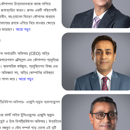
বং কৌশলগত চিন্তাভাবনাকে কাজে লাগিয়ে
োগে রূপান্তরিত করেন। রুশভ একটি শক্তিশালী
্বাধীন, বহু-চ্যানেল বিতরণ কৌশলের মাধ্যমে
সাফল্যের গল্পকে এগিয়ে নিয়ে যাওয়ার ক্ষেত্রে
পালন করেছেন।
আরো পড়ুন
র
ফের চিফ অপারেটিং অফিসার (CEO) অত্রি
 অপারেশনাল এক্সিলেন্স এবং কৌশলগত প্রবৃদ্ধির
 ব্যবসায়িক কর্মকান্ড, প্রযুক্তিগত বিষয় এবং
ক অভিজ্ঞতা সহ, অত্রি কোম্পানির ভবিষ্যত
মিকা পালন করে।
আরো পড়ুন
্রিবিউশন অফিসার- এজেন্সি অ্যান্ড অ্যালায়েন্সেস
া ফার্স্ট লাইফ ইন্সিওরেন্সের এজেন্সি অ্যান্ড
সিডেন্ট ও চিফ ডিসট্রিবিউশন অফিসার। উন্নতিকে
ং মজবুত ও যৌথ সম্পর্ক গড়ে তোলা এই দুটি