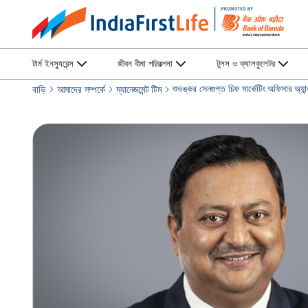
টার্ম ইনস্যুরেন্স
জীবন বীমা পরিকল্পনা
টুলস ও ক্যালকুলেটর
শুভঙ্কর সেনগুপ্ত চিফ মার্কেটিং অফিসার অ্যান
বাড়ি
আমাদের সম্পর্কে
ম্যানেজমেন্ট টিম