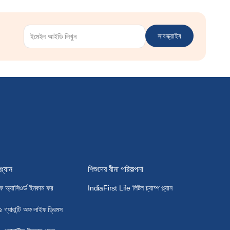
সাবস্ক্রাইব
প্ল্যান
শিশুদের বীমা পরিকল্পনা
 অ্যাসিওর্ড ইনকাম ফর
IndiaFirst Life লিটল চ্যাম্প প্ল্যান
গ্যারান্টি অফ লাইফ ড্রিমস