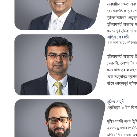
ব্যবসায়িক দক্ষতা এ
চ্যালেঞ্জগুলিকে সুয
ব্যাংকাসিউরেন্স-নেতৃত
ইন্ডিয়াফার্স্ট লাইফের 
গুরুত্বপূর্ণ ভূমিকা 
অত্রি চক্রবর্তী
চিফ অপারেটিং অফিসা
ইন্ডিয়াফার্স্ট লাই
চক্রবর্তী, কোম্পানির
জন্য দায়িত্বে রয়েছেন।
ডেটা সংক্রান্ত ব্যাপ
গঠনে গুরুত্বপূর্ণ ভূ
সুমিত সাহনী
প্রেসিডেন্ট ও চিফ ডিসট
সুমিত সাহনী হলেন ইন্ডিয়
অ্যালায়েন্সেসের প্রে
এগিয়ে নিয়ে যাওয়া এব