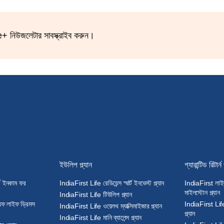
ife+ নিউজলেটার সাবস্ক্রাইব করুন।
ইউলিপ প্ল্যান
গ্যারান্টিড রিটার্ন 
ড ইনকাম ফর
IndiaFirst Life রেডিয়েন্স স্মার্ট ইনভেস্ট প্ল্যান
IndiaFirst লাইফ
মাইলস্টোন প্ল্যান
IndiaFirst Life টিউলিপ প্ল্যান
 অফ লাইফ ড্রিমস
IndiaFirst Life 
IndiaFirst Life ওয়েলথ ম্যাক্সিমাইজার প্ল্যান
প্ল্যান
IndiaFirst Life মানি ব্যালেন্স প্ল্যান