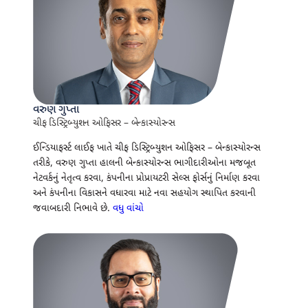
વરુણ ગુપ્તા
ચીફ ડિસ્ટ્રિબ્યુશન ઓફિસર – બેન્કાસ્યોરન્સ
ઈન્ડિયાફર્સ્ટ લાઈફ ખાતે ચીફ ડિસ્ટ્રિબ્યુશન ઓફિસર – બેન્કાસ્યોરન્સ
તરીકે, વરુણ ગુપ્તા હાલની બેન્કાસ્યોરન્સ ભાગીદારીઓના મજબૂત
નેટવર્કનું નેતૃત્વ કરવા, કંપનીના પ્રોપ્રાયટરી સેલ્સ ફોર્સનું નિર્માણ કરવા
અને કંપનીના વિકાસને વધારવા માટે નવા સહયોગ સ્થાપિત કરવાની
જવાબદારી નિભાવે છે.
વધુ વાંચો