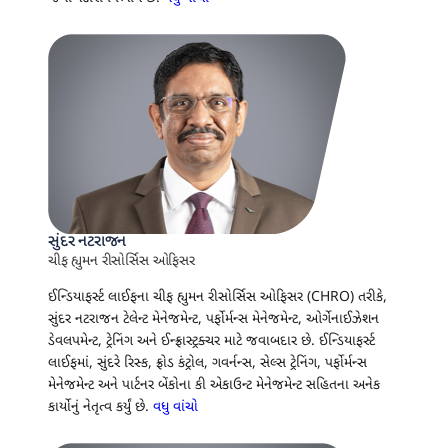
સુંદર નટરાજન
ચીફ હ્યુમન રીસોર્સિસ ઓફિસર
ઈન્ડિયાફર્સ્ટ લાઈફના ચીફ હ્યુમન રીસોર્સિસ ઓફિસર (CHRO) તરીકે,
સુંદર નટરાજન ટેલેન્ટ મેનેજમેન્ટ, પર્ફોર્મન્સ મેનેજમેન્ટ, ઓર્ગેનાઈઝેશન
ડેવલપમેન્ટ, ટ્રેનિંગ અને ઈન્ફ્રાસ્ટ્રક્ચર માટે જવાબદાર છે. ઈન્ડિયાફર્સ્ટ
લાઈફમાં, સુંદરે રિસ્ક, ફ્રોડ કંટ્રોલ, ગવર્નન્સ, સેલ્સ ટ્રેનિંગ, પર્ફોર્મન્સ
મેનેજમેન્ટ અને પાર્ટનર બેંકોના કી એકાઉન્ટ મેનેજમેન્ટ સહિતના અનેક
કાર્યોનું નેતૃત્વ કર્યું છે.
વધુ વાંચો