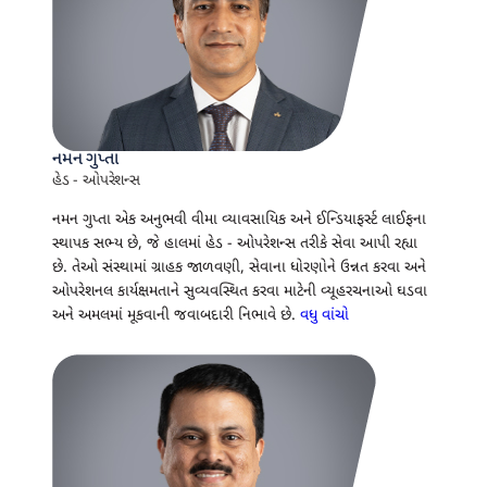
નમન ગુપ્તા
હેડ - ઓપરેશન્સ
નમન ગુપ્તા એક અનુભવી વીમા વ્યાવસાયિક અને ઈન્ડિયાફર્સ્ટ લાઈફના
સ્થાપક સભ્ય છે, જે હાલમાં હેડ - ઓપરેશન્સ તરીકે સેવા આપી રહ્યા
છે. તેઓ સંસ્થામાં ગ્રાહક જાળવણી, સેવાના ધોરણોને ઉન્નત કરવા અને
ઓપરેશનલ કાર્યક્ષમતાને સુવ્યવસ્થિત કરવા માટેની વ્યૂહરચનાઓ ઘડવા
અને અમલમાં મૂકવાની જવાબદારી નિભાવે છે.
વધુ વાંચો