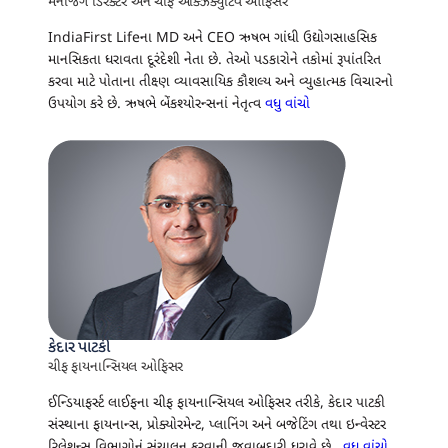
મેનેજિંગ ડિરેક્ટર અને ચીફ એક્ઝિક્યુટિવ ઓફિસર
IndiaFirst Lifeના MD અને CEO ઋષભ ગાંધી ઉદ્યોગસાહસિક
માનસિકતા ધરાવતા દૂરંદેશી નેતા છે. તેઓ પડકારોને તકોમાં રૂપાંતરિત
કરવા માટે પોતાના તીક્ષ્ણ વ્યાવસાયિક કૌશલ્ય અને વ્યુહાત્મક વિચારનો
ઉપયોગ કરે છે. ઋષભે બેંકશ્યોરન્સનાં નેતૃત્વ
વધુ વાંચો
કેદાર પાટકી
ચીફ ફાયનાન્સિયલ ઓફિસર
ઈન્ડિયાફર્સ્ટ લાઈફના ચીફ ફાયનાન્સિયલ ઓફિસર તરીકે, કેદાર પાટકી
સંસ્થાના ફાયનાન્સ, પ્રોક્યોરમેન્ટ, પ્લાનિંગ અને બજેટિંગ તથા ઇન્વેસ્ટર
રિલેશન્સ વિભાગોનું સંચાલન કરવાની જવાબદારી ધરાવે છે..
વધુ વાંચો