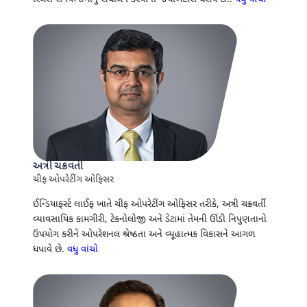
અત્રી ચક્રવર્તી
ચીફ ઓપરેટીંગ ઓફિસર
ઈન્ડિયાફર્સ્ટ લાઈફ ખાતે ચીફ ઓપરેટીંગ ઓફિસર તરીકે, અત્રી ચક્રવર્તી
વ્યાવસાયિક કામગીરી, ટેકનોલોજી અને ડેટામાં તેમની ઊંડી નિપુણતાનો
ઉપયોગ કરીને ઓપરેશનલ શ્રેષ્ઠતા અને વ્યૂહાત્મક વિકાસને આગળ
ધપાવે છે.
વધુ વાંચો