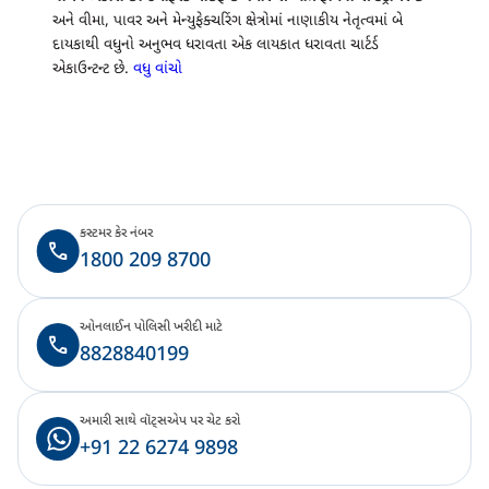
અને વીમા, પાવર અને મેન્યુફેક્ચરિંગ ક્ષેત્રોમાં નાણાકીય નેતૃત્વમાં બે
દાયકાથી વધુનો અનુભવ ધરાવતા એક લાયકાત ધરાવતા ચાર્ટર્ડ
એકાઉન્ટન્ટ છે.
વધુ વાંચો
કસ્ટમર કેર નંબર
1800 209 8700
ઓનલાઈન પોલિસી ખરીદી માટે
8828840199
અમારી સાથે વૉટ્સએપ પર ચેટ કરો
+91 22 6274 9898