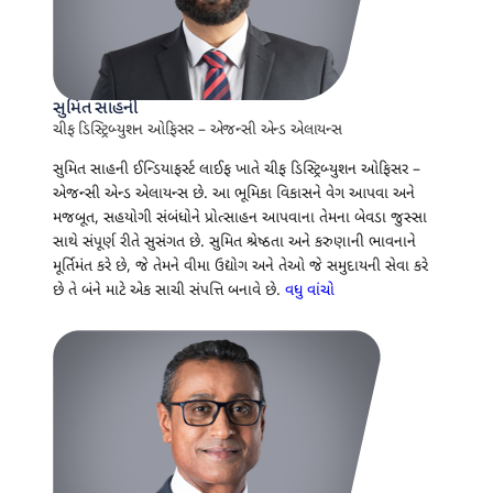
સુમિત સાહની
ચીફ ડિસ્ટ્રિબ્યુશન ઓફિસર – એજન્સી એન્ડ એલાયન્સ
સુમિત સાહની ઈન્ડિયાફર્સ્ટ લાઈફ ખાતે ચીફ ડિસ્ટ્રિબ્યુશન ઓફિસર –
એજન્સી એન્ડ એલાયન્સ છે. આ ભૂમિકા વિકાસને વેગ આપવા અને
મજબૂત, સહયોગી સંબંધોને પ્રોત્સાહન આપવાના તેમના બેવડા જુસ્સા
સાથે સંપૂર્ણ રીતે સુસંગત છે. સુમિત શ્રેષ્ઠતા અને કરુણાની ભાવનાને
મૂર્તિમંત કરે છે, જે તેમને વીમા ઉદ્યોગ અને તેઓ જે સમુદાયની સેવા કરે
છે તે બંને માટે એક સાચી સંપત્તિ બનાવે છે.
વધુ વાંચો