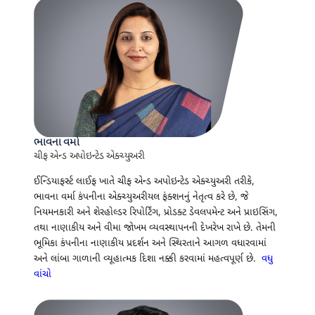
ભાવના વર્મા
ચીફ એન્ડ અપોઇન્ટેડ એક્ચ્યુઅરી
ઈન્ડિયાફર્સ્ટ લાઈફ ખાતે ચીફ એન્ડ અપોઇન્ટેડ એક્ચ્યુઅરી તરીકે,
ભાવના વર્મા કંપનીના એક્ચ્યુઅરીયલ ફંક્શનનું નેતૃત્વ કરે છે, જે
નિયમનકારી અને શેરહોલ્ડર રિપોર્ટિંગ, પ્રોડક્ટ ડેવલપમેન્ટ અને પ્રાઇસિંગ,
તથા નાણાકીય અને વીમા જોખમ વ્યવસ્થાપનની દેખરેખ રાખે છે. તેમની
ભૂમિકા કંપનીના નાણાકીય પ્રદર્શન અને સ્થિરતાને આગળ વધારવામાં
અને લાંબા ગાળાની વ્યૂહાત્મક દિશા નક્કી કરવામાં મહત્વપૂર્ણ છે.
વધુ
વાંચો