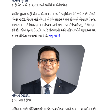
સમીર ગુપ્તા
કન્ટ્રી હેડ – બેન્કા GCL અને પર્ફોર્મન્સ મેનેજમેન્ટ
સમીર ગુપ્તા કન્ટ્રી હેડ – બેન્કા GCL અને પર્ફોર્મન્સ મેનેજમેન્ટ છે. તેઓ
બેન્કા GCL ચેનલ માટે વેચાણને પ્રોત્સાહન આપે છે અને બેન્કાસ્યોરન્સ
વ્યવસાય માટે વિતરણ આયોજન અને પર્ફોર્મન્સ મેનેજમેન્ટનું નિરીક્ષણ
કરે છે, જેમાં મૂલ્ય નિર્માણ માટે ઉત્પાદનો અને પ્રક્રિયાઓને સુધારવા પર
ધ્યાન કેન્દ્રિત કરવામાં આવે છે.
વધુ વાંચો
નલિન ભંડારી
ફાયનાન્સ કંટ્રોલર
નલિન ભંડારી ઈન્ડિયાફર્સ્ટ લાઈફ ઇન્શ્યોરન્સ ખાતે ફાયનાન્સ કંટ્રોલર છે