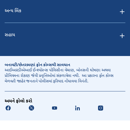
અન્ય લિંક
સહાય
બનાવટી/છેતરામણાં ફોન કોલ્સથી સાવધાન
આઈઆરડીએઆઈ ઈન્શ્યોરન્સ પોલિસીના વેચાણ, બોનસની ઘોષણા અથવા
પ્રીમિયમના રોકાણ જેવી પ્રવૃત્તિઓમાં સંકળાયેલા નથી. આ પ્રકારના ફોન કોલ્સ
મેળવતી જાહેર જનતાને પોલીસમાં ફરિયાદ નોંધાવવા વિનંતી.
અમને ફોલો કરો