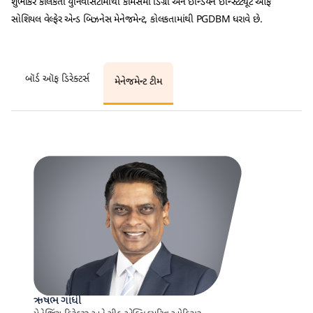
શુભાંકર કોલકતા યુનિવર્સિટીમાંથી કોમર્સમાં ડિગ્રી અને ઈન્ડિયન ઇન્સ્ટિટ્યૂટ ઓફ
સોશિયલ વેલ્ફેર એન્ડ બિઝનેસ મેનેજમેન્ટ, કોલકતામાંથી PGDBM ધરાવે છે.
બૉર્ડ ઑફ ડિરેક્ટર્સ
મેનેજમેન્ટ ટીમ
ઋષભ ગાંધી