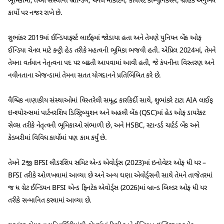
ભૂમિકામાં, તેઓ સંસ્થાના બ્રાન્ડિંગ, ચેનલ માર્કેટિંગ, કોર્પોરેટ કોમ્યુનિકેશન, ગ્રાહક અનુભવ
કાર્યો પર નજર રાખે છે.
શુભાંકર 2019માં ઈન્ડિયાફર્સ્ટ લાઈફમાં જોડાયા હતા અને તેમણે યુનિયન બેંક ઓફ
ઈન્ડિયા ચેનલ માટે કન્ટ્રી હેડ તરીકે મહત્વની ભૂમિકા ભજવી હતી. એપ્રિલ 2024માં, તેમને
તેમના વર્તમાન નેતૃત્વના પદ પર બઢતી આપવામાં આવી હતી, જે કંપનીના વિસ્તરણ અને
નવીનતાના એજન્ડામાં તેમના સતત યોગદાનને પ્રતિબિંબિત કરે છે.
વૈશ્વિક નાણાકીય સંસ્થાઓમાં વિસ્તરેલી સમૃદ્ધ કારકિર્દી સાથે, શુભાંકરે ટાટા AIA લાઈફ
ઇન્શ્યોરન્સમાં પાર્ટનરશિપ ડિસ્ટ્રિબ્યુશન અને અહલી બેંક (QSC)માં હેડ ઓફ ડાયરેક્ટ
સેલ્સ તરીકે નેતૃત્વની ભૂમિકાઓ સંભાળી છે, અને HSBC, સ્ટાન્ડર્ડ ચાર્ટર્ડ બેંક અને
કેડબરીમાં વિવિધ કાર્યોમાં પણ કામ કર્યું છે.
તેમને 2જી BFSI લીડરશિપ સમિટ એન્ડ એવોર્ડ્સ (2023)માં ઇનોવેટર ઓફ ધી યર –
BFSI તરીકે ઓળખવામાં આવ્યા છે અને અન્ય ઘણા એવોર્ડ્સની સાથે તેમને તાજેતરમાં
જ ધ ગ્રેટ ઈન્ડિયન BFSI એન્ડ ફિનટેક એવોર્ડ્સ (2026)માં બ્રાન્ડ બિલ્ડર ઓફ ધી યર
તરીકે સન્માનિત કરવામાં આવ્યા છે.