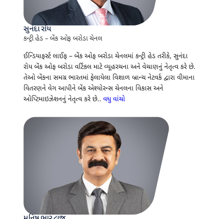
સુનંદા રોય
કન્ટ્રી હેડ – બેંક ઓફ બરોડા ચેનલ
ઈન્ડિયાફર્સ્ટ લાઈફ – બેંક ઓફ બરોડા ચેનલમાં કન્ટ્રી હેડ તરીકે, સુનંદા
રોય બેંક ઓફ બરોડા વર્ટિકલ માટે વ્યૂહરચના અને વેચાણનું નેતૃત્વ કરે છે.
તેઓ બેંકના સમગ્ર ભારતમાં ફેલાયેલા વિશાળ બ્રાન્ચ નેટવર્ક દ્વારા વીમાના
વિતરણને વેગ આપીને બેંક એશ્યોરન્સ ચેનલના વિકાસ અને
ઓપ્ટિમાઇઝેશનનું નેતૃત્વ કરે છે..
વધુ વાંચો
મુનિષ ભારદ્વાજ