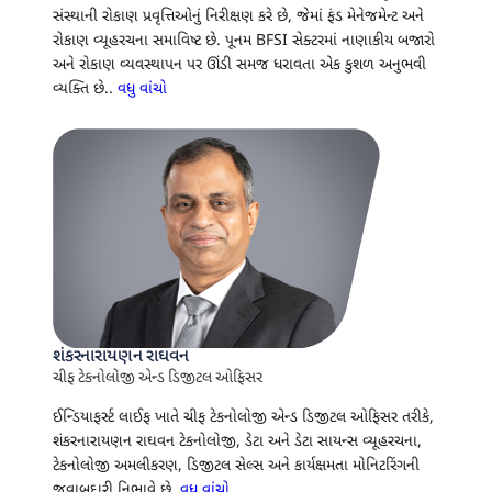
સંસ્થાની રોકાણ પ્રવૃત્તિઓનું નિરીક્ષણ કરે છે, જેમાં ફંડ મેનેજમેન્ટ અને
રોકાણ વ્યૂહરચના સમાવિષ્ટ છે. પૂનમ BFSI સેક્ટરમાં નાણાકીય બજારો
અને રોકાણ વ્યવસ્થાપન પર ઊંડી સમજ ધરાવતા એક કુશળ અનુભવી
વ્યક્તિ છે..
વધુ વાંચો
શંકરનારાયણન રાઘવન
ચીફ ટેકનોલોજી એન્ડ ડિજીટલ ઓફિસર
ઈન્ડિયાફર્સ્ટ લાઈફ ખાતે ચીફ ટેકનોલોજી એન્ડ ડિજીટલ ઓફિસર તરીકે,
શંકરનારાયણન રાઘવન ટેકનોલોજી, ડેટા અને ડેટા સાયન્સ વ્યૂહરચના,
ટેકનોલોજી અમલીકરણ, ડિજીટલ સેલ્સ અને કાર્યક્ષમતા મોનિટરિંગની
જવાબદારી નિભાવે છે.
વધુ વાંચો