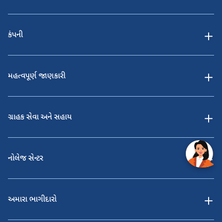
કંપની
મહત્વપૂર્ણ જાણકારી
ગ્રાહક સેવા અને સહાય
નોલેજ સેન્ટર
અમારા ભાગીદારો