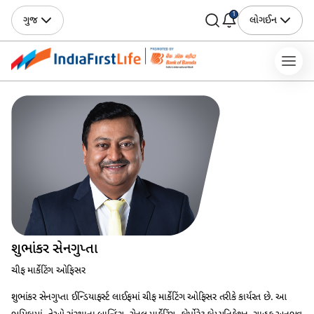
1
ગુજ
લોગઈન
શુભાંકર સેનગુપ્તા
ચીફ માર્કેટિંગ ઓફિસર
શુભાંકર સેનગુપ્તા ઈન્ડિયાફર્સ્ટ લાઈફમાં ચીફ માર્કેટિંગ ઓફિસર તરીકે કાર્યરત છે. આ