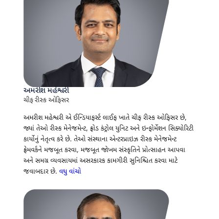
અમરીશ મહેશ્વરી
ચીફ રીસ્ક ઓફિસર
અમરીશ મહેશ્વરી એ ઈન્ડિયાફર્સ્ટ લાઈફ ખાતે ચીફ રીસ્ક ઓફિસર છે,
જ્યાં તેઓ રીસ્ક મેનેજમેન્ટ, ફ્રોડ કંટ્રોલ યુનિટ અને ઇન્ફોર્મેશન સિક્યોરિટી
કાર્યોનું નેતૃત્વ કરે છે. તેઓ સંસ્થાના એન્ટરપ્રાઇઝ રીસ્ક મેનેજમેન્ટ
ફ્રેમવર્કને મજબૂત કરવા, મજબૂત જોખમ સંસ્કૃતિને પ્રોત્સાહન આપવા
અને સમગ્ર વ્યવસાયમાં અસરકારક કામગીરી સુનિશ્ચિત કરવા માટે
જવાબદાર છે.
વધુ વાંચો