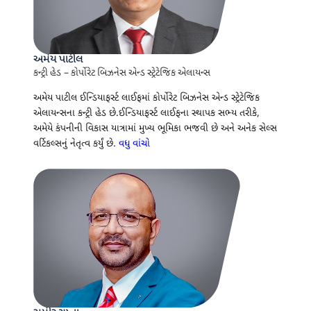
અમેય પાટીલ
કન્ટ્રી હેડ – કોર્પોરેટ બિઝનેસ એન્ડ સ્ટ્રેટેજિક એલાયન્સ
અમેય પાટીલ ઈન્ડિયાફર્સ્ટ લાઈફમાં કોર્પોરેટ બિઝનેસ એન્ડ સ્ટ્રેટેજિક
એલાયન્સના કન્ટ્રી હેડ છે.ઈન્ડિયાફર્સ્ટ લાઈફના સ્થાપક સભ્ય તરીકે,
અમેયે કંપનીની વિકાસ યાત્રામાં મુખ્ય ભૂમિકા ભજવી છે અને અનેક સેલ્સ
વર્ટિકલ્સનું નેતૃત્વ કર્યું છે.
વધુ વાંચો