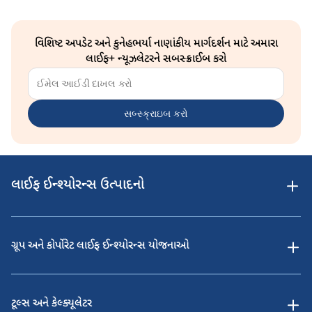
વિશિષ્ટ અપડેટ અને કુનેહભર્યા નાણાંકીય માર્ગદર્શન માટે અમારા
લાઈફ+ ન્યૂઝલેટરને સબસ્ક્રાઈબ કરો
સબ્સ્ક્રાઇબ કરો
લાઈફ ઈન્શ્યોરન્સ ઉત્પાદનો
ગ્રૂપ અને કોર્પોરેટ લાઈફ ઈન્શ્યોરન્સ યોજનાઓ
ટૂલ્સ અને કેલ્ક્યૂલેટર