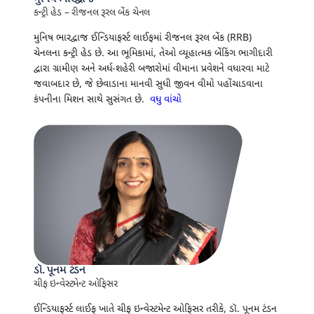
કન્ટ્રી હેડ – રીજનલ રૂરલ બેંક ચેનલ
મુનિષ ભારદ્વાજ ઈન્ડિયાફર્સ્ટ લાઈફમાં રીજનલ રૂરલ બેંક (RRB)
ચેનલના કન્ટ્રી હેડ છે. આ ભૂમિકામાં, તેઓ વ્યૂહાત્મક બેંકિંગ ભાગીદારી
દ્વારા ગ્રામીણ અને અર્ધ-શહેરી બજારોમાં વીમાના પ્રવેશને વધારવા માટે
જવાબદાર છે, જે છેવાડાના માનવી સુધી જીવન વીમો પહોંચાડવાના
કંપનીના મિશન સાથે સુસંગત છે.
વધુ વાંચો
ડૉ. પૂનમ ટંડન
ચીફ ઇન્વેસ્ટમેન્ટ ઓફિસર
ઈન્ડિયાફર્સ્ટ લાઈફ ખાતે ચીફ ઇન્વેસ્ટમેન્ટ ઓફિસર તરીકે, ડૉ. પૂનમ ટંડન