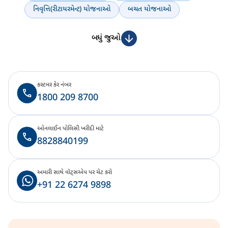
નિવૃત્તિ(રીટાયરમેન્ટ) યોજનાઓ
બચત યોજનાઓ
બધું જુઓ
કસ્ટમર કેર નંબર
1800 209 8700
ઓનલાઈન પોલિસી ખરીદી માટે
8828840199
અમારી સાથે વૉટ્સએપ પર ચેટ કરો
+91 22 6274 9898