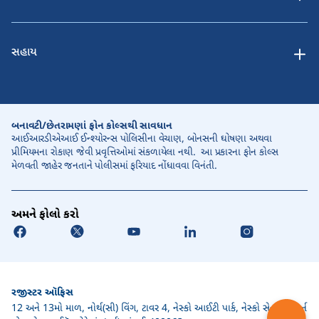
સહાય
બનાવટી/છેતરામણાં ફોન કોલ્સથી સાવધાન
આઈઆરડીએઆઈ ઈન્શ્યોરન્સ પોલિસીના વેચાણ, બોનસની ઘોષણા અથવા
પ્રીમિયમના રોકાણ જેવી પ્રવૃત્તિઓમાં સંકળાયેલા નથી. આ પ્રકારના ફોન કોલ્સ
મેળવતી જાહેર જનતાને પોલીસમાં ફરિયાદ નોંધાવવા વિનંતી.
અમને ફોલો કરો
રજીસ્ટર ઑફિસ
12 અને 13મો માળ, નોર્થ(સી) વિંગ, ટાવર 4, નેસ્કો આઈટી પાર્ક, નેસ્કો સેન્ટર, વેસ્ટર્ન