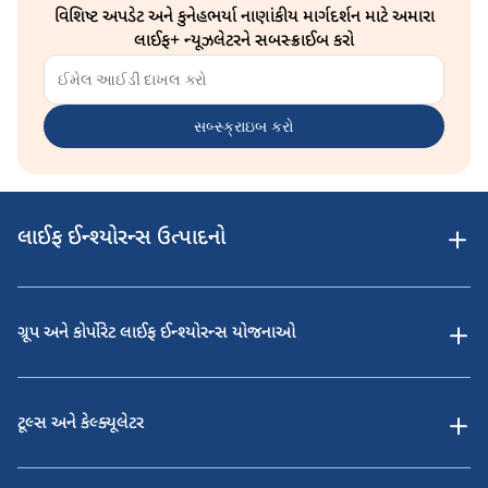
વિશિષ્ટ અપડેટ અને કુનેહભર્યા નાણાંકીય માર્ગદર્શન માટે અમારા
લાઈફ+ ન્યૂઝલેટરને સબસ્ક્રાઈબ કરો
સબ્સ્ક્રાઇબ કરો
લાઈફ ઈન્શ્યોરન્સ ઉત્પાદનો
ગ્રૂપ અને કોર્પોરેટ લાઈફ ઈન્શ્યોરન્સ યોજનાઓ
ટૂલ્સ અને કેલ્ક્યૂલેટર