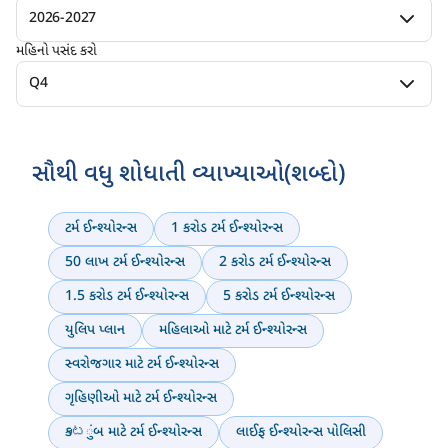
2026-2027
મહિનો પસંદ કરો
Q4
સૌથી વધુ શોધાતી વ્યાખ્યાઓ(શબ્દો)
ટર્મ ઈન્શ્યોરન્સ
1 કરોડ ટર્મ ઈન્શ્યોરન્સ
50 લાખ ટર્મ ઈન્શ્યોરન્સ
2 કરોડ ટર્મ ઈન્શ્યોરન્સ
1.5 કરોડ ટર્મ ઈન્શ્યોરન્સ
5 કરોડ ટર્મ ઈન્શ્યોરન્સ
યુલિપ પ્લાન
મહિલાઓ માટે ટર્મ ઈન્શ્યોરન્સ
સ્વરોજગાર માટે ટર્મ ઈન્શ્યોરન્સ
ગૃહિણીઓ માટે ટર્મ ઈન્શ્યોરન્સ
કుటુંબ માટે ટર્મ ઈન્શ્યોરન્સ
લાઈફ ઈન્શ્યોરન્સ પોલિસી