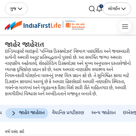
1
ગુજ
લોગઈન
જાહેર જાહેરાત
ઇન્ડિયાફર્સ્ટ લાઇફનો 'પબ્લિક ડિસ્ક્લોઝર' વિભાગ પારદર્શિતા અને જવાબદારી
પ્રત્યેની અમારી અતૂટ પ્રતિબદ્ધતાનો પુરાવો છે. આ સમર્પિત જગ્યા અમારા
નાણાકીય અહેવાલો, શેરહોલ્ડિંગ ડિસ્ક્લોઝર અને મુખ્ય અનુપાલન દસ્તાવેજોનો
વ્યાપક દૃષ્ટિકોણ પ્રદાન કરે છે, આમ અમારા નાણાકીય સ્વાસ્થ્ય અને
નિયમનકારી ધોરણોના પાલનનું સ્પષ્ટ ચિત્ર પ્રદાન કરે છે. તે સુનિશ્ચિત કરવા માટે
ડિઝાઇન કરવામાં આવ્યું છે કે અમારા હિસ્સેદારો અમારી નાણાકીય સ્થિરતા,
ગવર્નન્સ માળખાં અને વ્યૂહાત્મક દિશા વિશે સારી રીતે માહિતગાર છે, અમારી
કામગીરીમાં વિશ્વાસ અને અખંડિતતાને મજબૂત બનાવે છે.
ધ
જાહેર જાહેરાત
વૈધાનિક પ્રગટીકરણ
અન્ય જાહેરાત
ઇએસજ
વર્ષ પસંદ કરો