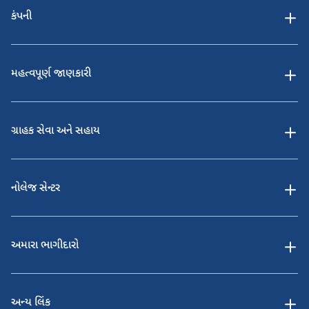
કંપની
મહત્વપૂર્ણ જાણકારી
ગ્રાહક સેવા અને સહાય
નોલેજ સેન્ટર
અમારા ભાગીદારો
અન્ય લિંક