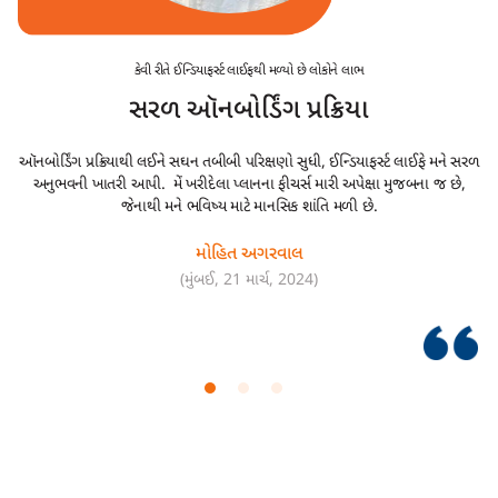
કેવી રીતે ઈન્ડિયાફર્સ્ટ લાઈફથી મળ્યો છે લોકોને લાભ
સરળ ઑનબોર્ડિંગ પ્રક્રિયા
ઑનબોર્ડિંગ પ્રક્રિયાથી લઈને સઘન તબીબી પરિક્ષણો સુધી, ઈન્ડિયાફર્સ્ટ લાઈફે મને સરળ
ઈ
અનુભવની ખાતરી આપી. મેં ખરીદેલા પ્લાનના ફીચર્સ મારી અપેક્ષા મુજબના જ છે,
હ
જેનાથી મને ભવિષ્ય માટે માનસિક શાંતિ મળી છે.
મોહિત અગરવાલ
(મુંબઈ, 21 માર્ચ, 2024)