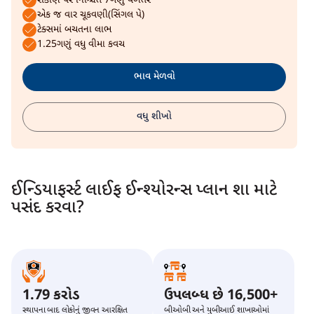
રોકાણ પર નિશ્ચિત 7ગણું વળતર
એક જ વાર ચૂકવણી(સિંગલ પે)
ટેક્સમાં બચતના લાભ
1.25ગણું વધુ વીમા કવચ
ભાવ મેળવો
વધુ શીખો
ઈન્ડિયાફર્સ્ટ લાઈફ ઈન્શ્યોરન્સ પ્લાન શા માટે
પસંદ કરવા?
1.79 કરોડ
ઉપલબ્ધ છે 16,500+
સ્થાપના બાદ લોકોનું જીવન આરક્ષિત
બીઓબી અને યુબીઆઈ શાખાઓમાં