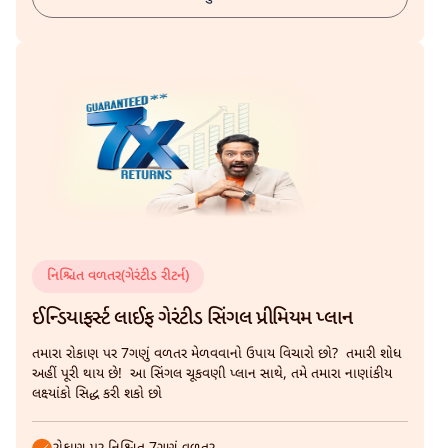
નિશ્ચિત વળતર(ગેરંટીડ રીટર્ન)
ઈન્ડિયાફર્સ્ટ લાઈફ ગેરંટીડ સિંગલ પ્રીમિયમ પ્લાન
તમારા રોકાણ પર 7ગણું વળતર મેળવવાનો ઉપાય વિચારો છો? તમારી શોધ
અહીં પૂરી થાય છે! આ સિંગલ ચૂકવણી પ્લાન સાથે, તમે તમારા નાણાંકીય
લક્ષ્યાંકો સિદ્ધ કરી શકો છો