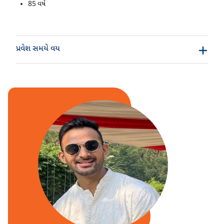
85 વર્ષ
પ્રવેશ સમયે વય