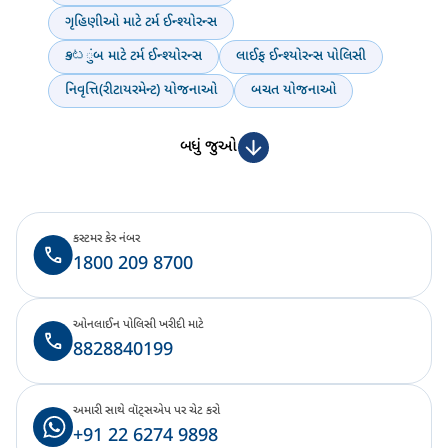
ગૃહિણીઓ માટે ટર્મ ઈન્શ્યોરન્સ
કుటુંબ માટે ટર્મ ઈન્શ્યોરન્સ
લાઈફ ઈન્શ્યોરન્સ પોલિસી
નિવૃત્તિ(રીટાયરમેન્ટ) યોજનાઓ
બચત યોજનાઓ
બધું જુઓ
કસ્ટમર કેર નંબર
1800 209 8700
ઓનલાઈન પોલિસી ખરીદી માટે
8828840199
અમારી સાથે વૉટ્સએપ પર ચેટ કરો
+91 22 6274 9898