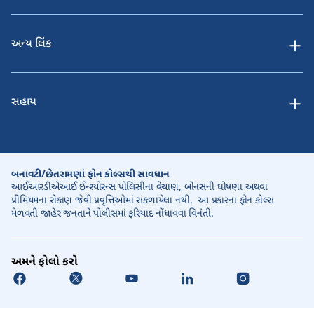
અન્ય લિંક
સહાય
બનાવટી/છેતરામણાં ફોન કોલ્સથી સાવધાન
આઈઆરડીએઆઈ ઈન્શ્યોરન્સ પોલિસીના વેચાણ, બોનસની ઘોષણા અથવા
પ્રીમિયમના રોકાણ જેવી પ્રવૃત્તિઓમાં સંકળાયેલા નથી. આ પ્રકારના ફોન કોલ્સ
મેળવતી જાહેર જનતાને પોલીસમાં ફરિયાદ નોંધાવવા વિનંતી.
અમને ફોલો કરો