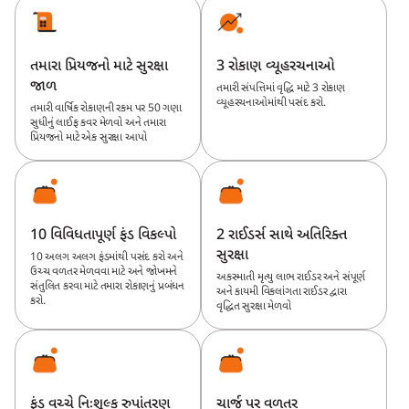
તમારા પ્રિયજનો માટે સુરક્ષા
3 રોકાણ વ્યૂહરચનાઓ
જાળ
તમારી સંપત્તિમાં વૃદ્ધિ માટે 3 રોકાણ
વ્યૂહરચનાઓમાંથી પસંદ કરો.
તમારી વાર્ષિક રોકાણની રકમ પર 50 ગણા
સુધીનું લાઈફ કવર મેળવો અને તમારા
પ્રિયજનો માટે એક સુરક્ષા આપો
10 વિવિધતાપૂર્ણ ફંડ વિકલ્પો
2 રાઈડર્સ સાથે અતિરિક્ત
સુરક્ષા
10 અલગ અલગ ફંડમાંથી પસંદ કરો અને
ઉચ્ચ વળતર મેળવવા માટે અને જોખમને
અકસ્માતી મૃત્યુ લાભ રાઈડર અને સંપૂર્ણ
સંતુલિત કરવા માટે તમારા રોકાણનું પ્રબંધન
અને કાયમી વિકલાંગતા રાઈડર દ્વારા
કરો.
વૃદ્ધિત સુરક્ષા મેળવો
ફંડ વચ્ચે નિઃશૂલ્ક રુપાંતરણ
ચાર્જ પર વળતર