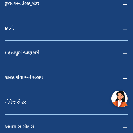
ટૂલ્સ અને કેલ્ક્યૂલેટર
કંપની
મહત્વપૂર્ણ જાણકારી
ગ્રાહક સેવા અને સહાય
નોલેજ સેન્ટર
અમારા ભાગીદારો