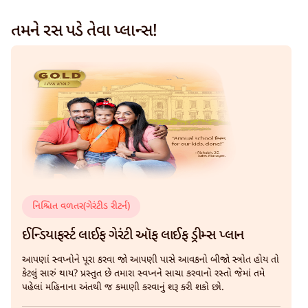
તમને રસ પડે તેવા પ્લાન્સ!
નિશ્ચિત વળતર(ગેરંટીડ રીટર્ન)
ઈન્ડિયાફર્સ્ટ લાઈફ ગેરંટી ઑફ લાઈફ ડ્રીમ્સ પ્લાન
આપણાં સ્વપ્નોને પૂરા કરવા જો આપણી પાસે આવકનો બીજો સ્ત્રોત હોય તો
કેટલું સારું થાય? પ્રસ્તુત છે તમારા સ્વપ્નને સાચા કરવાનો રસ્તો જેમાં તમે
પહેલાં મહિનાના અંતથી જ કમાણી કરવાનું શરૂ કરી શકો છો.