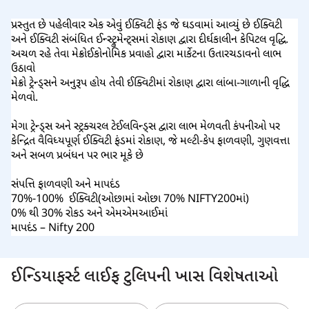
પ્રસ્તુત છે પહેલીવાર એક એવું ઈક્વિટી ફંડ જે ઘડવામાં આવ્યું છે ઈક્વિટી
અને ઈક્વિટી સંબંધિત ઈન્સ્ટ્રુમેન્ટ્સમાં રોકાણ દ્વારા દીર્ઘકાલીન કેપિટલ વૃદ્ધિ.
અચળ રહે તેવા મેક્રોઈકોનોમિક પ્રવાહો દ્વારા માર્કેટના ઉતારચડાવનો લાભ
ઉઠાવો
મેક્રો ટ્રેન્ડ્સને અનુરૂપ હોય તેવી ઈક્વિટીમાં રોકાણ દ્વારા લાંબા-ગાળાની વૃદ્ધિ
મેળવો.
મેગા ટ્રેન્ડ્સ અને સ્ટ્રક્ચરલ ટેઈલવિન્ડ્સ દ્વારા લાભ મેળવતી કંપનીઓ પર
કેન્દ્રિત વૈવિધ્યપૂર્ણ ઈક્વિટી ફંડમાં રોકાણ, જે મલ્ટી-કેપ ફાળવણી, ગુણવત્તા
અને સબળ પ્રબંધન પર ભાર મૂકે છે
સંપત્તિ ફાળવણી અને માપદંડ
70%-100% ઈક્વિટી(ઓછામાં ઓછા 70% NIFTY200માં)
0% થી 30% રોકડ અને એમએમઆઈમાં
માપદંડ – Nifty 200
ઈન્ડિયાફર્સ્ટ લાઈફ ટુલિપની ખાસ વિશેષતાઓ