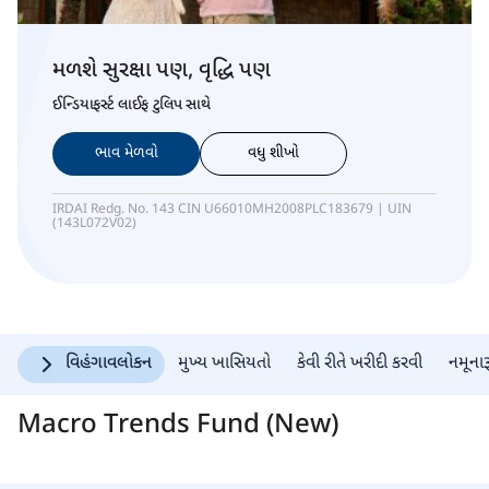
મળશે સુરક્ષા પણ, વૃદ્ધિ પણ
ઈન્ડિયાફર્સ્ટ લાઈફ ટુલિપ સાથે
ભાવ મેળવો
વધુ શીખો
IRDAI Redg. No. 143 CIN U66010MH2008PLC183679 | UIN
(143L072V02)
વિહંગાવલોકન
મુખ્ય ખાસિયતો
કેવી રીતે ખરીદી કરવી
નમૂનાર
Macro Trends Fund (New)