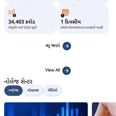
34,403 કરોડ
1 દિવસીય
એયુએમ માર્ચ ‘2026 સુધી
ક્લેઈમ સેટલમેન્ટ(દાવા પતાવટ)ની ખાતરી
વધુ જાણો
View All
નોલેજ સેન્ટર
બ્લોગ્સ
પોડકાસ્ટ
વીડિયો