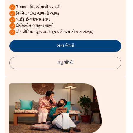
3 આવક વિકલ્પોમાંથી પસંદગી
નિશ્ચિત લાંબા ગાળાની આવક
લાઈફ ઈન્શ્યોરન્સ કવચ
દીર્ઘકાલીન બચતના લાભો
એક પ્રીમિયમ ચૂકવવામાં ચૂક થઈ જાય તો પણ સંરક્ષણ
ભાવ મેળવો
વધુ શીખો