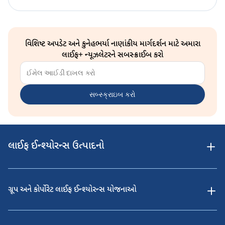
વિશિષ્ટ અપડેટ અને કુનેહભર્યા નાણાંકીય માર્ગદર્શન માટે અમારા
લાઈફ+ ન્યૂઝલેટરને સબસ્ક્રાઈબ કરો
સબ્સ્ક્રાઇબ કરો
લાઈફ ઈન્શ્યોરન્સ ઉત્પાદનો
ગ્રૂપ અને કોર્પોરેટ લાઈફ ઈન્શ્યોરન્સ યોજનાઓ