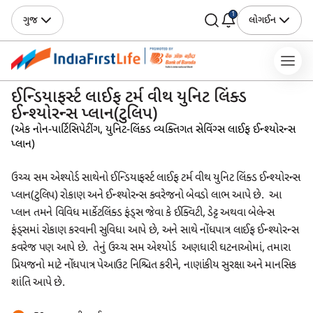
1
ગુજ
લોગઈન
ઈન્ડિયાફર્સ્ટ લાઈફ ટર્મ વીથ યુનિટ લિંક્ડ
ઈન્શ્યોરન્સ પ્લાન(ટુલિપ)
(એક નોન-પાર્ટિસિપેટીંગ, યુનિટ-લિંક્ડ વ્યક્તિગત સેવિંગ્સ લાઈફ ઈન્શ્યોરન્સ
પ્લાન)
ઉચ્ચ સમ એશ્યોર્ડ સાથેનો ઈન્ડિયાફર્સ્ટ લાઈફ ટર્મ વીથ યુનિટ લિંક્ડ ઈન્શ્યોરન્સ
પ્લાન(ટુલિપ) રોકાણ અને ઈન્શ્યોરન્સ કવરેજનો બેવડો લાભ આપે છે. આ
પ્લાન તમને વિવિધ માર્કેટલિંક્ડ ફંડ્સ જેવા કે ઈક્વિટી, ડેટ્ટ અથવા બેલેન્સ
ફંડ્સમાં રોકાણ કરવાની સુવિધા આપે છે, અને સાથે નોંધપાત્ર લાઈફ ઈન્શ્યોરન્સ
કવરેજ પણ આપે છે. તેનું ઉચ્ચ સમ એશ્યોર્ડ અણધારી ઘટનાઓમાં, તમારા
પ્રિયજનો માટે નોંધપાત્ર પેઆઉટ નિશ્ચિત કરીને, નાણાંકીય સુરક્ષા અને માનસિક
શાંતિ આપે છે.