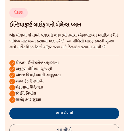
રોકાણ
ઈન્ડિયાફર્સ્ટ લાઈફ મની બેલેન્સ પ્લાન
એક યોજના જે તમને બજારની વધઘટમાં તમારા એક્સપોઝરને મર્યાદિત કરીને
ભવિષ્ય માટે બચત કરવામાં મદદ કરે છે. આ પૉલિસી લાઇફ કવરની સુરક્ષા
સાથે માર્કેટ લિંક્ડ રિટર્ન ઑફર કરવા માટે ડિઝાઇન કરવામાં આવી છે.
શ્રેષ્ઠતમ ઈન્વેસ્ટમેન્ટ વ્યૂહરચના
અનુકૂળ પ્રીમિયમ ચૂકવણી
અંશતઃ વિથડ્રોઅલની અનુકૂળતા
સરળ ફંડ ઉપલબ્ધિ
રોકાણમાં વૈવિધ્યતા
સંપત્તિ નિર્માણ
લાઈફ કવર સુરક્ષા
ભાવ મેળવો
વધુ શીખો