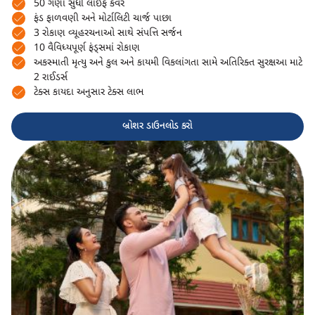
50 ગણા સુધી લાઈફ કવર
ફંડ ફાળવણી અને મોર્ટાલિટી ચાર્જ પાછા
3 રોકાણ વ્યૂહરચનાઓ સાથે સંપત્તિ સર્જન
10 વૈવિધ્યપૂર્ણ ફંડ્સમાં રોકાણ
અકસ્માતી મૃત્યુ અને કુલ અને કાયમી વિકલાંગતા સામે અતિરિક્ત સુરક્ષઆ માટે
2 રાઈડર્સ
ટેક્સ કાયદા અનુસાર ટેક્સ લાભ
બ્રોશર ડાઉનલોડ કરો