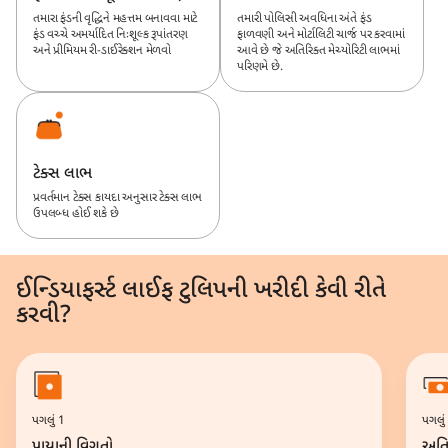
તમારા ફંડની વૃદ્ધિને મહત્તમ બનાવવા માટે
તમારી પોલિસી અવધિના અંતે ફંડ
ફંડ વચ્ચે અમર્યાદિત નિઃશૂલ્ક રૂપાંતરણ
ફાળવણી અને મોર્ટાલિટી ચાર્જ પર કરવામાં
અને પ્રીમિયમ રી-ડાઈરેક્શન મેળવો
આવે છે જે અતિરિક્ત મેચ્યોરિટી લાભમાં
પરિણમે છે.
ટેક્સ લાભ
પ્રવર્તમાન ટેક્સ કાયદા અનુસાર ટેક્સ લાભ
ઉપલબ્ધ હોઈ શકે છે
ઈન્ડિયાફર્સ્ટ લાઈફ ટુલિપની ખરીદી કેવી રીતે
કરવી?
પગલું 1
પગલું
પાયાની વિગતો
અતિ