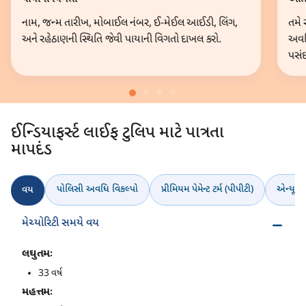
નામ, જન્મ તારીખ, મોબાઈલ નંબર, ઈ-મેઈલ આઈડી, લિંગ,
તમે 
અને રહેઠાણની સ્થિતિ જેવી પાયાની વિગતો દાખલ કરો.
અવધિ
પસંદ
ઈન્ડિયાફર્સ્ટ લાઈફ ટુલિપ માટે પાત્રતા
માપદંડ
પોલિસી અવધિ વિકલ્પો
પ્રીમિયમ પેમેન્ટ ટર્મ (પીપીટી)
એન્યૂલા
વય
મેચ્યોરિટી સમયે વય
લઘુતમઃ
33 વર્ષ
મહત્તમઃ