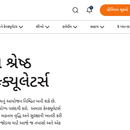
1
પ્રીમિયમ ચૂકવો
ને કેલ્ક્યૂલેટર
શીખો
ક્લેઈમ
સહાય
$ પ્લાન
્રેષ્ઠ
્યૂલેટર્સ
ભવિષ્યનું આયોજન નિશ્ચિત બની શકે છે.
ગ્ય પસંદગી કરો. અમારા કેલ્ક્યૂલેટર્સ
મહત્તમ વૃદ્ધિ અને સુરક્ષાની ખાતરી કરી
ાથે જોડવા માટે આજે જ તપાસો અને એક