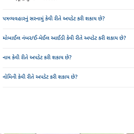
પત્રવ્યવહારનું સરનામું કેવી રીતે અપડેટ કરી શકાય છે?
મોબાઈલ નંબર/ઈ-મેઈલ આઈડી કેવી રીતે અપડેટ કરી શકાય છે?
નામ કેવી રીતે અપડેટ કરી શકાય છે?
નોમિની કેવી રીતે અપડેટ કરી શકાય છે?
1800-209-8700
ચેન્જ 
અહીં ક્લીક કરો