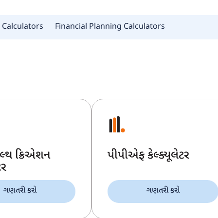
 Calculators
Financial Planning Calculators
ેલ્થ ક્રિએશન
પીપીએફ કેલ્ક્યૂલેટર
ટર
ગણતરી કરો
ગણતરી કરો