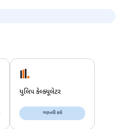
યુલિપ કેલ્ક્યૂલેટર
ગણતરી કરો