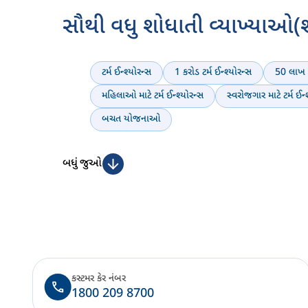
સૌથી વધુ શોધાતી વ્યાખ્યાઓ(શ
ટર્મ ઈન્શ્યોરન્સ
1 કરોડ ટર્મ ઈન્શ્યોરન્સ
50 લાખ ટર
મહિલાઓ માટે ટર્મ ઈન્શ્યોરન્સ
સ્વરોજગાર માટે ટર્મ ઈન્
બચત યોજનાઓ
બધું જુઓ
કસ્ટમર કેર નંબર
1800 209 8700