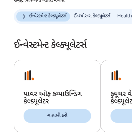
સમૃદ્ધ ભવિષ્યની ખાતરી મેળવો.
ઈન્વેસ્ટમેન્ટ કેલ્ક્યૂલેટર્સ
ઈન્શ્યોરન્સ કેલ્ક્યૂલેટર્સ
Health
ઈન્વેસ્ટમેન્ટ કેલ્ક્યૂલેટર્સ
પાવર ઑફ કમ્પાઉન્ડિંગ
ફ્યૂચર વ
કેલ્ક્યૂલેટર
કેલ્ક્યૂલે
ગણતરી કરો