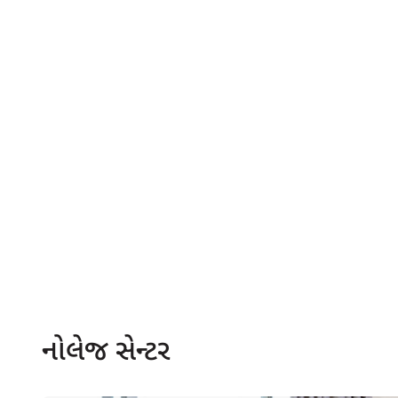
નોલેજ સેન્ટર