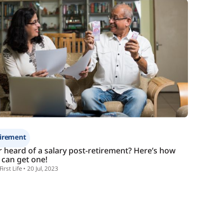
ફોર્મ
tirement
r heard of a salary post-retirement? Here’s how
 can get one!
First Life • 20 Jul, 2023
ife.com