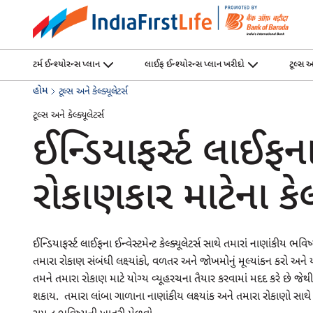
ટર્મ ઈન્શ્યોરન્સ પ્લાન
લાઈફ ઈન્શ્યોરન્સ પ્લાન ખરીદો
ટૂલ્સ અ
હોમ
ટૂલ્સ અને કેલ્ક્યૂલેટર્સ
ટૂલ્સ અને કેલ્ક્યૂલેટર્સ
ઈન્ડિયાફર્સ્ટ લાઈફના શ
રોકાણકાર માટેના કેલ્ક
ઈન્ડિયાફર્સ્ટ લાઈફના ઈન્વેસ્ટમેન્ટ કેલ્ક્યૂલેટર્સ સાથે તમારાં નાણાંકીય 
તમારા રોકાણ સંબંધી લક્ષ્યાંકો, વળતર અને જોખમોનું મૂલ્યાંકન કરો અને યો
તમને તમારા રોકાણ માટે યોગ્ય વ્યૂહરચના તૈયાર કરવામાં મદદ કરે છે જેથી 
શકાય. તમારા લાંબા ગાળાના નાણાંકીય લક્ષ્યાંક અને તમારા રોકાણો સ