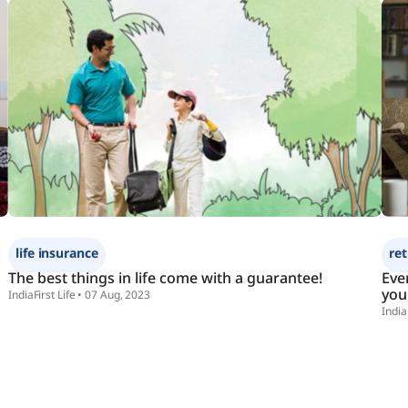
Change Request Form
1800-209-8700
નોમિનેશન ચેન્જ 
અહીં ક્લીક કરો
નોમિનીનું નામ
સરનામું
જન્મ તારીખ
ઈન્ડિયાફર્સ્ટ લાઈફ
આંધ્ર
બેંક ઑફ બરોડા
પોલિસીધારક સાથે સંબંધ
અહીં ક્લીક કરો
life insurance
re
The best things in life come with a guarantee!
Eve
ચેન્જ રીક્વેસ્ટ ફોર્મ
you
IndiaFirst Life • 07 Aug, 2023
અહીં ક્લીક કરો
India
customer.first@indiafirstl
નોમિનેશન ચેન્જ ફોર્મ