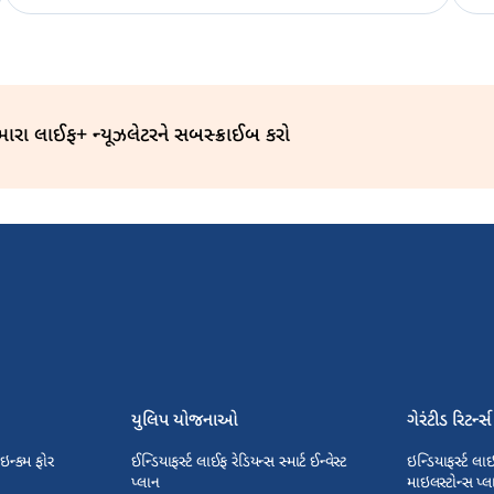
અમારા લાઈફ+ ન્યૂઝલેટરને સબસ્ક્રાઈબ કરો
યુલિપ યોજનાઓ
ગેરંટીડ રિટર્ન્
ડ ઇન્કમ ફોર
ઈન્ડિયાફર્સ્ટ લાઈફ રેડિયન્સ સ્માર્ટ ઈન્વેસ્ટ
ઇન્ડિયાફર્સ્ટ લા
પ્લાન
માઇલસ્ટોન્સ પ્લ