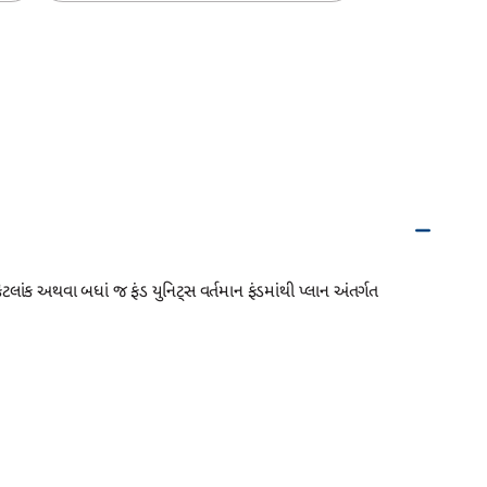
ેટલાંક અથવા બધાં જ ફંડ યુનિટ્સ વર્તમાન ફંડમાંથી પ્લાન અંતર્ગત