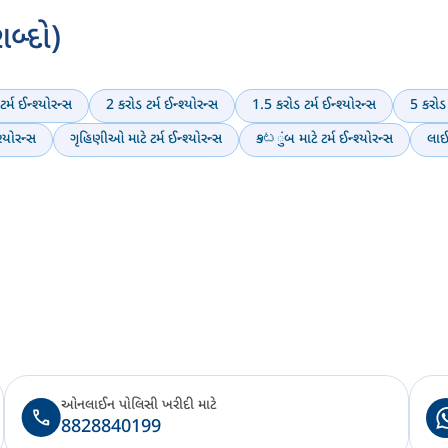
બ્દો)
્મ ઈન્શ્યોરન્સ
2 કરોડ ટર્મ ઈન્શ્યોરન્સ
1.5 કરોડ ટર્મ ઈન્શ્યોરન્સ
5 કરોડ 
શ્યોરન્સ
ગૃહિણીઓ માટે ટર્મ ઈન્શ્યોરન્સ
કుటુંબ માટે ટર્મ ઈન્શ્યોરન્સ
લાઈ
ઓનલાઈન પોલિસી ખરીદી માટે
8828840199