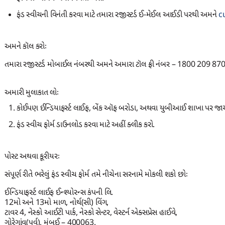
ફંડ સ્વીચની વિનંતી કરવા માટે તમારા રજીસ્ટર્ડ ઈ-મેઈલ આઈડી પરથી અમને
c
અમને કૉલ કરોઃ
તમારા રજીસ્ટર્ડ મોબાઈલ નંબરથી અમને અમારા ટૉલ ફ્રી નંબર – 1800 209 87
અમારી મુલાકાત લોઃ
કોઈપણ ઈન્ડિયાફર્સ્ટ લાઈફ, બેંક ઑફ બરોડા, અથવા યુબીઆઈ શાખા પર જાઓ અ
ફંડ સ્વીચ ફોર્મ ડાઉનલોડ કરવા માટે અહીં ક્લીક કરો.
પોસ્ટ અથવા કૂરીયરઃ
સંપૂર્ણ રીતે ભરેલું ફંડ સ્વીચ ફોર્મ તમે નીચેના સરનામે મોકલી શકો છોઃ
ઈન્ડિયાફર્સ્ટ લાઈફ ઈન્શ્યોરન્સ કંપની લિ.
12મો અને 13મો માળ, નોર્થ(સી) વિંગ,
ટાવર 4, નેસ્કો આઈટી પાર્ક, નેસ્કો સેન્ટર, વેસ્ટર્ન એક્સપ્રેસ હાઈવે,
ગોરેગાંવ(પૂર્વ), મુંબઈ – 400063.