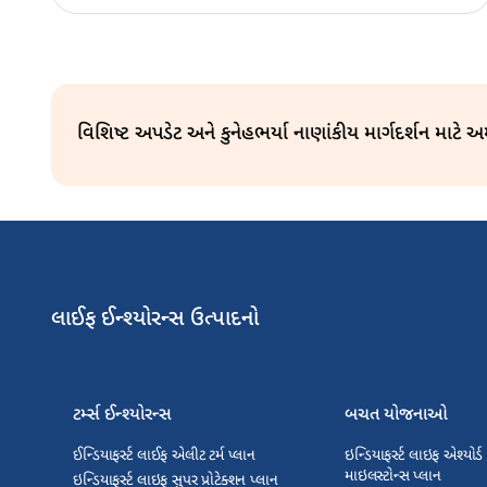
વિશિષ્ટ અપડેટ અને કુનેહભર્યા નાણાંકીય માર્ગદર્શન માટે 
લાઈફ ઈન્શ્યોરન્સ ઉત્પાદનો
ટર્મ્સ ઈન્શ્યોરન્સ
બચત યોજનાઓ
ઈન્ડિયાફર્સ્ટ લાઈફ એલીટ ટર્મ પ્લાન
ઇન્ડિયાફર્સ્ટ લાઇફ એશ્યોર્
માઇલસ્ટોન્સ પ્લાન
ઇન્ડિયાફર્સ્ટ લાઇફ સુપર પ્રોટેક્શન પ્લાન