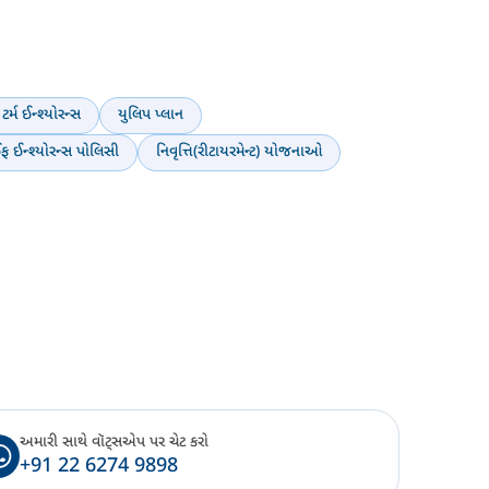
ટર્મ ઈન્શ્યોરન્સ
યુલિપ પ્લાન
ફ ઈન્શ્યોરન્સ પોલિસી
નિવૃત્તિ(રીટાયરમેન્ટ) યોજનાઓ
અમારી સાથે વૉટ્સએપ પર ચેટ કરો
+91 22 6274 9898