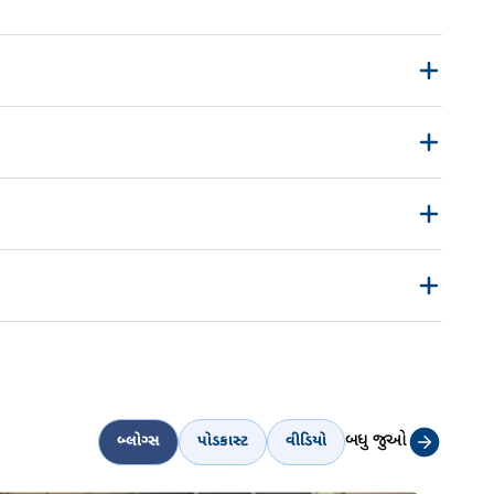
customer.first@indiafirstlife.com
રીકવેસ્ટ ફોર્મ
બધુ જુઓ
બ્લોગ્સ
પોડકાસ્ટ
વીડિયો