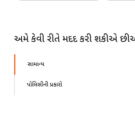
અમે કેવી રીતે મદદ કરી શકીએ છી
સામાન્ય
પોલિસીની પ્રકારો