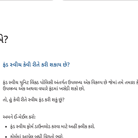
એ?
ફંડ સ્વીચ કેવી રીતે કરી શકાય છે?
ફંડ સ્વીચ યુનિટ લિંક્ડ પોલિસી અંતર્ગત ઉપલબ્ધ એક વિકલ્પ છે જેમાં તમે તમારા ક
ઉપલબ્ધ એક અથવા વધારે ફંડમાં ખસેડી શકો છો.
તો, હું કેવી રીતે સ્વીચ ફંડ કરી શકું છું?
અમને ઈ-મેઈલ કરોઃ
ફંડ સ્વીચ ફોર્મ ડાઉનલોડ કરવા માટે અહીં ક્લીક કરો.
ફોર્મમાં આપેલ બધી વિગતો ભરો.