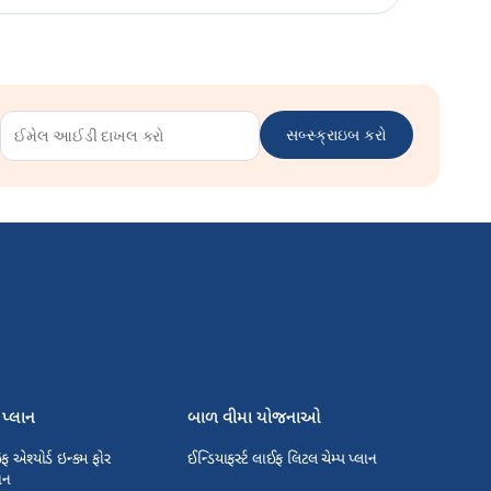
સબ્સ્ક્રાઇબ કરો
સ પ્લાન
બાળ વીમા યોજનાઓ
ઇફ એશ્યોર્ડ ઇન્કમ ફોર
ઈન્ડિયાફર્સ્ટ લાઈફ લિટલ ચેમ્પ પ્લાન
ાન