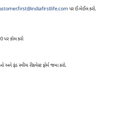
ustomer.first@indiafirstlife.com
પર ઈ-મેઈલ કરો.
00 પર કૉલ કરો
ને ફંડ સ્વીચ રીકવેસ્ટ ફોર્મ જમા કરો.