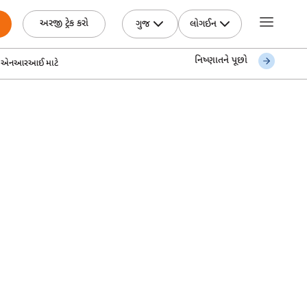
અરજી ટ્રેક કરો
ગુજ
લોગઈન
નિષ્ણાતને પૂછો
્સ એનઆરઆઈ માટે