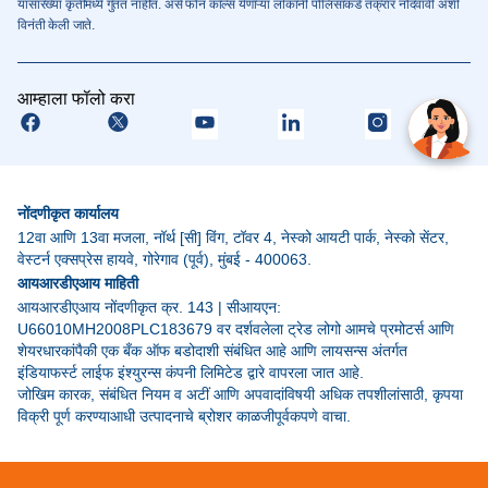
यासारख्या कृतींमध्ये गुंतत नाहीत. असे फोन कॉल्स येणाऱ्या लॊकांनी पोलिसांकडे तक्रार नोंदवावी अशी
विनंती केली जाते.
आम्हाला फॉलो करा
नोंदणीकृत कार्यालय
12वा आणि 13वा मजला, नॉर्थ [सी] विंग, टॉवर 4, नेस्को आयटी पार्क, नेस्को सेंटर,
वेस्टर्न एक्सप्रेस हायवे, गोरेगाव (पूर्व), मुंबई - 400063.
आयआरडीएआय माहिती
आयआरडीएआय नोंदणीकृत क्र. 143 | सीआयएन:
U66010MH2008PLC183679 वर दर्शवलेला ट्रेड लोगो आमचे प्रमोटर्स आणि
शेयरधारकांपैकी एक बँक ऑफ बडोदाशी संबंधित आहे आणि लायसन्स अंतर्गत
इंडियाफर्स्ट लाईफ इंश्युरन्स कंपनी लिमिटेड द्वारे वापरला जात आहे.
जोखिम कारक, संबंधित नियम व अटीं आणि अपवादांविषयी अधिक तपशीलांसाठी, कृपया
विक्री पूर्ण करण्याआधी उत्पादनाचे ब्रोशर काळजीपूर्वकपणे वाचा.