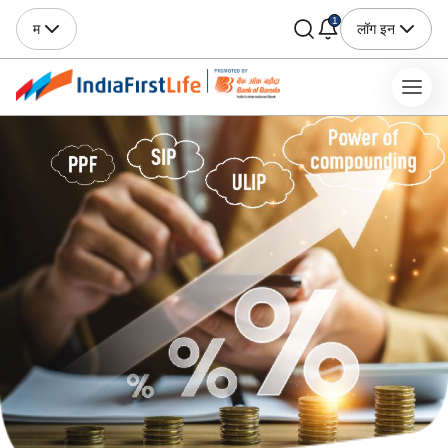
1
म
लॉग इन