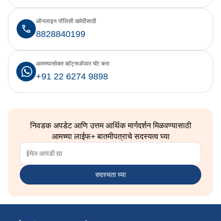
ऑनलाइन पॉलिसी खरेदीसाठी
8828840199
आमच्यासोबत व्हॉट्सॲपवर चॅट करा
+91 22 6274 9898
निवडक अपडेट आणि उत्तम आर्थिक मार्गदर्शन मिळवण्यासाठी
आमच्या लाईफ+ बातमीपत्राचे सदस्यत्व घ्या
सदस्यता घ्या