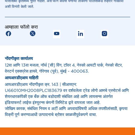
यासारख्या कृतींमध्ये गुंतत नाहीत. असे फोन कॉल्स येणाऱ्या लॊकांनी पोलिसांकडे तक्रार नोंदवावी
अशी विनंती केली जाते.
आम्हाला फॉलो करा
नोंदणीकृत कार्यालय
12वा आणि 13वा मजला, नॉर्थ [सी] विंग, टॉवर 4, नेस्को आयटी पार्क, नेस्को सेंटर,
वेस्टर्न एक्सप्रेस हायवे, गोरेगाव (पूर्व), मुंबई - 400063.
आयआरडीएआय माहिती
आयआरडीएआय नोंदणीकृत क्र. 143 | सीआयएन:
U66010MH2008PLC183679 वर दर्शवलेला ट्रेड लोगो आमचे प्रमोटर्स आणि
शेयरधारकांपैकी एक बँक ऑफ बडोदाशी संबंधित आहे आणि लायसन्स अंतर्गत
इंडियाफर्स्ट लाईफ इंश्युरन्स कंपनी लिमिटेड द्वारे वापरला जात आहे.
जोखिम कारक, संबंधित नियम व अटीं आणि अपवादांविषयी अधिक तपशीलांसाठी, कृपया
विक्री पूर्ण करण्याआधी उत्पादनाचे ब्रोशर काळजीपूर्वकपणे वाचा.