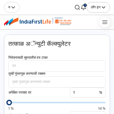
1
म
लॉग इन
तत्काळ अॅन्युटी कॅल्क्युलेटर
निवेदनासाठी सुरुवातीचं वय टाका
तुम्ही गुंतवणूक करण्याची रक्कम
अपेक्षित परतावा दर
%
1
%
14
%