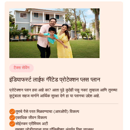
टैक्स सेविंग
इंडियाफर्स्ट लाईफ गॅरेंटेड प्रोटेक्शन प्लस प्लान
प्रोटेक्शन प्लान हवा आहे का? आता पुढे कुठेही पाहू नका! तुम्हाला आणि तुमच्या
कुटुंबाला सहज मार्गाने आर्थिक सुरक्षा देणे हा या प्लानचा उद्देश आहे.
तुमचे पैसे परत मिळवण्याचा (आरओपी) विकल्प
एकाधिक जीवन विकल्प
सोईस्कर प्रीमियम अटी
तुमच्या जोडीदाराला याच पॉलिसीच्या अंतर्गत विमा उपलब्ध