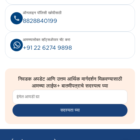
ऑनलाइन पॉलिसी खरेदीसाठी
8828840199
आमच्यासोबत व्हॉट्सॲपवर चॅट करा
+91 22 6274 9898
निवडक अपडेट आणि उत्तम आर्थिक मार्गदर्शन मिळवण्यासाठी
आमच्या लाईफ+ बातमीपत्राचे सदस्यत्व घ्या
सदस्यता घ्या