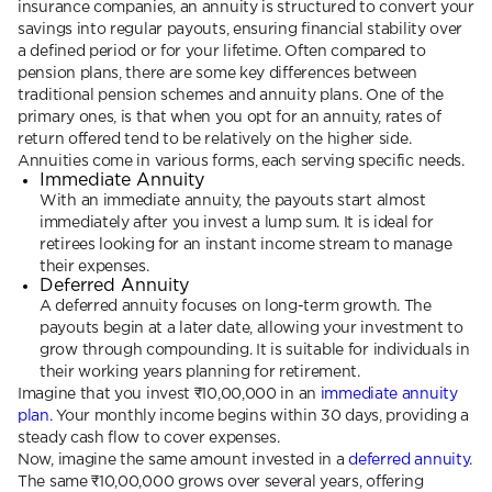
insurance companies, an annuity is structured to convert your
savings into regular payouts, ensuring financial stability over
a defined period or for your lifetime. Often compared to
pension plans, there are some key differences between
traditional pension schemes and annuity plans. One of the
primary ones, is that when you opt for an annuity, rates of
return offered tend to be relatively on the higher side.
Annuities come in various forms, each serving specific needs.
Immediate Annuity
With an immediate annuity, the payouts start almost
immediately after you invest a lump sum. It is ideal for
retirees looking for an instant income stream to manage
their expenses.
Deferred Annuity
A deferred annuity focuses on long-term growth. The
payouts begin at a later date, allowing your investment to
grow through compounding. It is suitable for individuals in
their working years planning for retirement.
Imagine that you invest ₹10,00,000 in an
immediate annuity
plan
. Your monthly income begins within 30 days, providing a
steady cash flow to cover expenses.
Now, imagine the same amount invested in a
deferred annuity
.
The same ₹10,00,000 grows over several years, offering