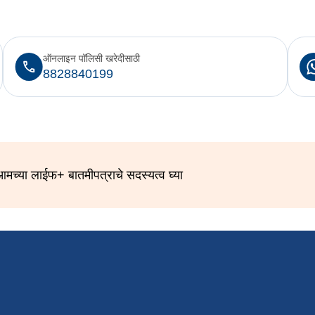
ऑनलाइन पॉलिसी खरेदीसाठी
8828840199
मच्या लाईफ+ बातमीपत्राचे सदस्यत्व घ्या