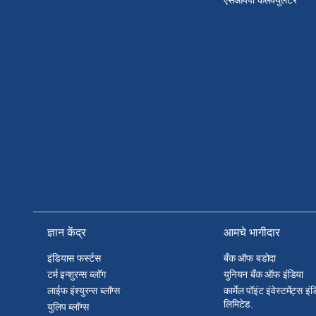
एसआयपी केलक्युलेटर
ज्ञान केंद्र
आमचे भागीदार
इंडियास फर्स्टस
बँक ऑफ बडोदा
टर्म इन्शुरन्स ब्लॉग
युनियन बँक ऑफ इंडिया
लाईफ इंश्युरन्स ब्लॉग्स
कार्मेल पॉइंट इंवेस्टमेंट्स इं
लिमिटेड.
युलिप ब्लॉग्स