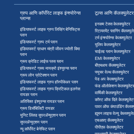
ग्रुप आणि कॉर्पोरेट लाइफ इंन्श्योरेन्स
टूल्स आणि कॅलक्युलेटर
प्लान्स
इनकम टेक्स केलक्युलेटर
इंडियाफर्स्ट लाइफ ग्रुप लिव्हिंग बेनिफिट्स
रिटायरमेंट प्लानिंग कॅलक्युल
प्लान
टर्म इंन्श्योरेन्स केलक्युलेटर
इंडियाफर्स्ट ग्रुप टर्म प्लान
युलिप केलक्युलेटर
इंडियाफर्स्ट प्रधान मंत्री जीवन ज्योती विमा
चाईल्ड प्लान केलक्युलेटर
प्लान
EMI केलक्युलेटर
ग्रूप क्रेडिट लाईफ प्लस प्लान
बीएमआय कॅलक्युलेटर
इंडियाफर्स्ट ग्रूप मायक्रो इंश्युरन्स प्लान
फ्युचर वेल्थ कॅलक्युलेटर
ग्रूप लोन प्रोटेक्शन प्लान
पेड अप केलक्युलेटर
इंडियाफर्स्ट लाइफ ग्रुप हॉस्पीकेअर प्लान
फंड ऑलोकेशन केलक्युलेट
इंडियाफर्स्ट लाइफ ग्रुप क्रिटिकल इलनेस
वार्षिकी केलक्युलेटर
रायडर प्लान
कॉस्ट ऑफ दिले केलक्युलेट
अतिरिक्त इंश्युरन्स रायडर प्लान
पावर ऑफ कंपाउंडिंग कॅलक्य
ग्रूप डिसॅबिलिटी रायडर
ह्यूमन लाइफ वेल्यू केलक्युले
युनिट लिंक्ड सुपरॲन्युएशन प्लान
एचआरए कॅल्क्युलेटर
सुपरॲन्युएशन प्लान
पीपीएफ केलक्युलेटर
न्यू कॉर्पोरेट बेनेफिट प्लान