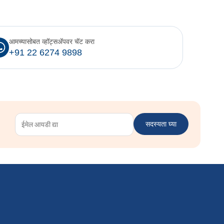
आमच्यासोबत व्हॉट्सॲपवर चॅट करा
+91 22 6274 9898
सदस्यता घ्या