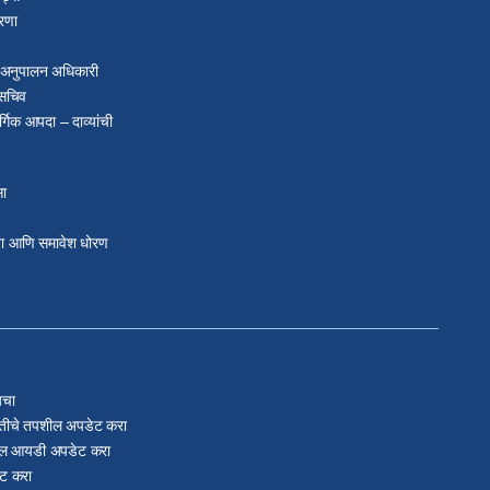
रणा
ख अनुपालन अधिकारी
 सचिव
्गिक आपदा – दाव्यांची
सा
ता आणि समावेश धोरण
यचा
यक्तीचे तपशील अपडेट करा
मेल आयडी अपडेट करा
ेट करा