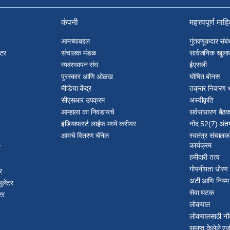
कंपनी
महत्त्वपूर्ण माह
आमच्याबद्दल
गुंतवणूकदार संबं
ेटर
संचालक मंडळ
सार्वजनिक खुलास
व्यवस्थापन संघ
ईएसजी
पुरस्कार आणि ओळख
घोषित बोनस
मीडिया केंद्र
तक्रार निवारण 
सीएसआर उपक्रम
अस्वीकृति
आम्हाला का निवडायचे
सर्वसाधारण बै
इंडियाफर्स्ट लाईफ मध्ये करीयर
नोंद.52(7) अंतर
आमचे वितरण चॅनेल
स्वतंत्र संचालक
कार्यक्रम
र
हमीदारी तत्व
गोपनीयता धोरण
र
अटी आणि नियम
ुलेटर
सेवा घटक
टर
लोकपाल
लोकपालसाठी नों
समाप्त केलेले एज