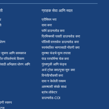
िती
ग्राहक सेवा आणि मदत
ध
प्रीमियम भरा
े
दावा करा
फॉर्म डाउनलोड करा
प्रिमियमची पावती डाउनलोड करा
धोरण
पॉलिसी दस्तावेज डाउनलोड करा
स्वयंचलित भरणासाठी नोंदणी करा
ठक सुचना आणि कामकाज
तुमच्या फंडचे मूल्य तपासा
्गत परिवर्तनाचे विवरण
फंड परफॉर्मन्स चेक करा
ांसाठी अभिज्ञता धोरण आणि
गुंतवणूकी आणि फंड्स
अर्ज ट्रेक करा/पुन्हा सुरु करा
विनंती/चौकशी करा
दावा न केलेली रक्कम
आमच्याशी संपर्क साधा
ब्रांच लोकेटर
डाउनलोड-COI
दणी स्वरुप
ंट्स