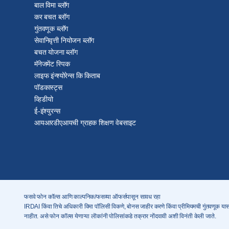
बाल विमा ब्लॉग
कर बचत ब्लॉग
गुंतवणूक ब्लॉग
सेवानिवृत्ती नियोजन ब्लॉग
बचत योजना ब्लॉग
मॅनेजमेंट स्पिक
लाइफ इंन्श्योरेन्स कि किताब
पॉडकास्ट्स
व्हिडीयो
ई-इंश्युरन्स
आयआरडीएआयची ग्राहक शिक्षण वेबसाइट
फसवे फोन कॉल्स आणि काल्पनिक/फसव्या ऑफर्सपासून सावध रहा
IRDAI किंवा तिचे अधिकारी विमा पॉलिसी विकणे, बोनस जाहीर करणे किंवा प्रीमियमची गुंतवणूक यासारख
नाहीत. असे फोन कॉल्स येणाऱ्या लॊकांनी पोलिसांकडे तक्रार नोंदवावी अशी विनंती केली जाते.