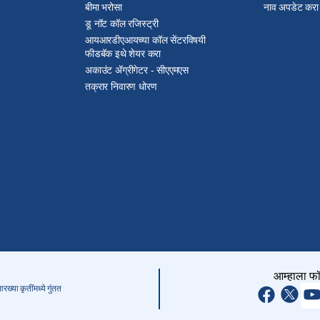
बीमा भरोसा
नाव अपडेट करा
डू नॉट कॉल रजिस्ट्री
आयआरडीएआयच्या कॉल सेंटरविषयी
फीडबॅक इथे शेयर करा
अकाउंट ॲग्रीगेटर - सीएएमएस
तक्रार निवारण धोरण
आम्हाला फ
्या कृतींमध्ये गुंतत