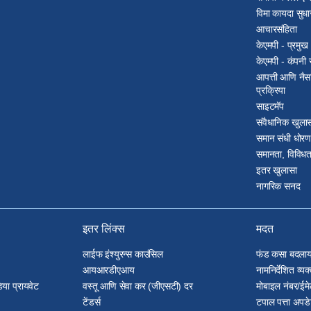
विमा कायदा सुधा
आचारसंहिता
केएमपी - प्रमु
केएमपी - कंपनी
आपत्ती आणि नैसर
प्रक्रिया
साइटमॅप
संवैधानिक खुला
समान संधी धोरण
समानता, विविध
इतर खुलासा
नागरिक सनद
इतर लिंक्स
मदत
लाईफ इंश्युरन्स काउंसिल
फंड कसा बदला
आयआरडीएआय
नामनिर्देशित व्
डिया प्रायवेट
वस्तू आणि सेवा कर (जीएसटी) दर
मोबाइल नंबर/ई
टेंडर्स
टपाल पत्ता अपड