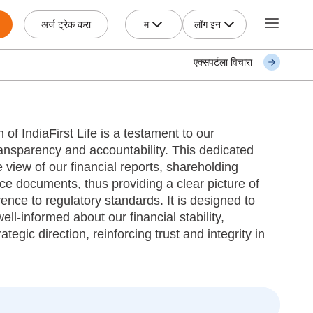
म
लॉग इन
अर्ज ट्रेक करा
एक्सपर्टला विचारा
 of IndiaFirst Life is a testament to our
nsparency and accountability. This dedicated
view of our financial reports, shareholding
e documents, thus providing a clear picture of
ence to regulatory standards. It is designed to
ll-informed about our financial stability,
egic direction, reinforcing trust and integrity in