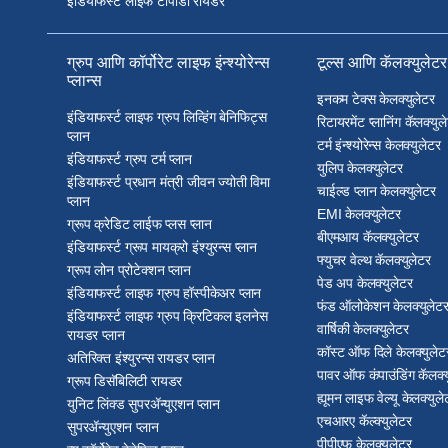
इंडियाफर्स्ट लाइफ टीपीडी रायडर
ग्रुप आणि कॉर्पोरेट लाइफ इंन्श्योरेन्स
टूल्स आणि कॅलक्युलेटर
प्लान्स
इनकम टेक्स केलक्युलेटर
इंडियाफर्स्ट लाइफ ग्रुप लिव्हिंग बेनिफिट्स
रिटायरमेंट प्लानिंग कॅलक्युल
प्लान
टर्म इंन्श्योरेन्स केलक्युलेटर
इंडियाफर्स्ट ग्रुप टर्म प्लान
युलिप केलक्युलेटर
इंडियाफर्स्ट प्रधान मंत्री जीवन ज्योती विमा
चाईल्ड प्लान केलक्युलेटर
प्लान
EMI केलक्युलेटर
ग्रूप क्रेडिट लाईफ प्लस प्लान
बीएमआय कॅलक्युलेटर
इंडियाफर्स्ट ग्रूप मायक्रो इंश्युरन्स प्लान
फ्युचर वेल्थ कॅलक्युलेटर
ग्रूप लोन प्रोटेक्शन प्लान
पेड अप केलक्युलेटर
इंडियाफर्स्ट लाइफ ग्रुप हॉस्पीकेअर प्लान
फंड ऑलोकेशन केलक्युलेट
इंडियाफर्स्ट लाइफ ग्रुप क्रिटिकल इलनेस
वार्षिकी केलक्युलेटर
रायडर प्लान
कॉस्ट ऑफ दिले केलक्युलेट
अतिरिक्त इंश्युरन्स रायडर प्लान
पावर ऑफ कंपाउंडिंग कॅलक्य
ग्रूप डिसॅबिलिटी रायडर
ह्यूमन लाइफ वेल्यू केलक्युले
युनिट लिंक्ड सुपरॲन्युएशन प्लान
एचआरए कॅल्क्युलेटर
सुपरॲन्युएशन प्लान
पीपीएफ केलक्युलेटर