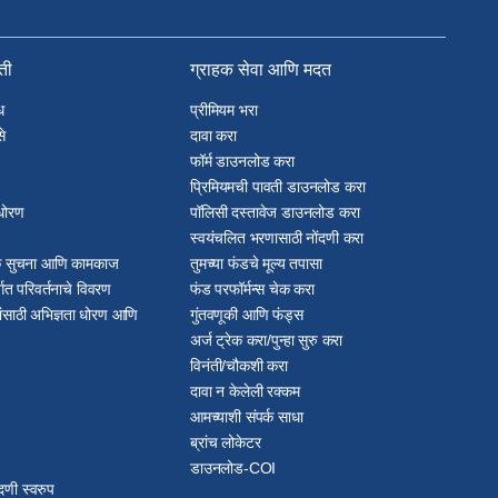
िती
ग्राहक सेवा आणि मदत
ध
प्रीमियम भरा
े
दावा करा
फॉर्म डाउनलोड करा
प्रिमियमची पावती डाउनलोड करा
धोरण
पॉलिसी दस्तावेज डाउनलोड करा
स्वयंचलित भरणासाठी नोंदणी करा
ठक सुचना आणि कामकाज
तुमच्या फंडचे मूल्य तपासा
्गत परिवर्तनाचे विवरण
फंड परफॉर्मन्स चेक करा
ांसाठी अभिज्ञता धोरण आणि
गुंतवणूकी आणि फंड्स
अर्ज ट्रेक करा/पुन्हा सुरु करा
विनंती/चौकशी करा
दावा न केलेली रक्कम
आमच्याशी संपर्क साधा
ब्रांच लोकेटर
डाउनलोड-COI
दणी स्वरुप