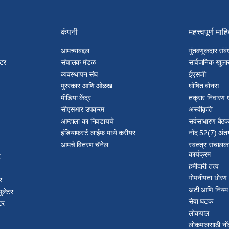
कंपनी
महत्त्वपूर्ण माह
आमच्याबद्दल
गुंतवणूकदार संबं
ेटर
संचालक मंडळ
सार्वजनिक खुलास
व्यवस्थापन संघ
ईएसजी
पुरस्कार आणि ओळख
घोषित बोनस
मीडिया केंद्र
तक्रार निवारण 
सीएसआर उपक्रम
अस्वीकृति
आम्हाला का निवडायचे
सर्वसाधारण बै
इंडियाफर्स्ट लाईफ मध्ये करीयर
नोंद.52(7) अंतर
आमचे वितरण चॅनेल
स्वतंत्र संचालक
कार्यक्रम
र
हमीदारी तत्व
गोपनीयता धोरण
र
अटी आणि नियम
ुलेटर
सेवा घटक
टर
लोकपाल
लोकपालसाठी नों