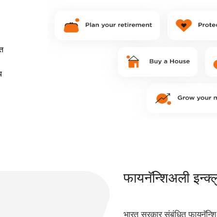
रत
य
फायनॅन्शिअली इन्क्लु
भारत सरकार संबंधित फायनॅन्शिअ