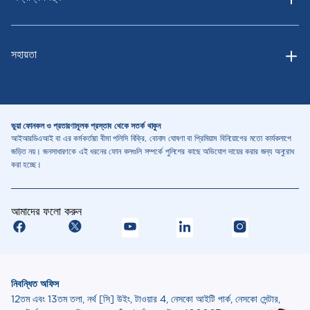
সহায়তা
ভুয়া ফোনকল ও প্রতারণামূলক প্রস্তাব থেকে সতর্ক থাকুন
আইআরডিএআই বা এর কর্মকর্তারা বীমা পলিসি বিক্রি, বোনাস ঘোষণা বা প্রিমিয়াম বিনিয়োগের মতো কার্যকলাপে
জড়িত নয়। জনসাধারণকে এই ধরনের ফোন কলগুলি সম্পর্কে পুলিশের কাছে অভিযোগ দায়ের করার জন্য অনুরোধ
করা হচ্ছে।
আমাদের ফলো করুন
নিবন্ধিত অফিস
12তম এবং 13তম তলা, নর্থ [সি] উইং, টাওয়ার 4, নেসকো আইটি পার্ক, নেসকো সেন্টার,