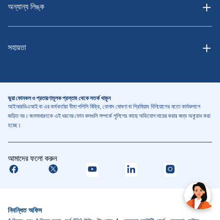
অন্যান্য লিঙ্ক
সহায়তা
ভুয়া ফোনকল ও প্রতারণামূলক প্রস্তাব থেকে সতর্ক থাকুন
আইআরডিএআই বা এর কর্মকর্তারা বীমা পলিসি বিক্রি, বোনাস ঘোষণা বা প্রিমিয়াম বিনিয়োগের মতো কার্যকলাপে
জড়িত নয়। জনসাধারণকে এই ধরনের ফোন কলগুলি সম্পর্কে পুলিশের কাছে অভিযোগ দায়ের করার জন্য অনুরোধ করা
হচ্ছে।
আমাদের ফলো করুন
নিবন্ধিত অফিস