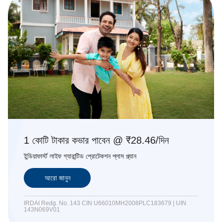
1 কোটি টাকার কভার পাবেন @ ₹28.46/দিন
ইন্ডিয়াফার্স্ট লাইফ গ্যারান্টিড প্রোটেকশন প্লাস প্ল্যান
আরো জানুন
IRDAI Redg. No. 143 CIN U66010MH2008PLC183679 | UIN
143N069V01