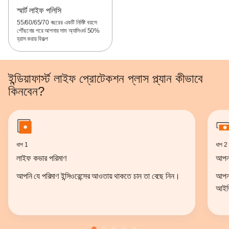
স্মার্ট লাইফ পলিসি
55/60/65/70 বছরের একটি নির্দিষ্ট বয়সে
পৌঁছনোর পরে আপনার সাম অ্যাসিওর্ড‌ 50%
হ্রাস করার বিকল্প
ইন্ডিয়াফার্স্ট লাইফ প্রোটেকশন প্লাস প্ল্যান কীভাবে
কিনবেন?
ধাপ 1
ধাপ 2
লাইফ কভার পরিমাণ
আপনা
আপনি যে পরিমাণ ইন্সিওরেন্সের আওতায় থাকতে চান তা বেছে নিন।
আপনা
আইডি