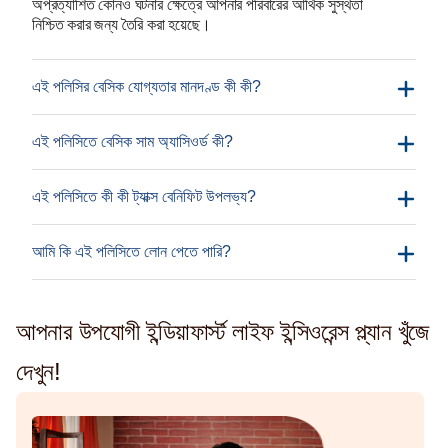
অপ্রত্যাশিত কোনও ঘটনার ক্ষেত্রে আপনার পরিবারের আর্থিক সুস্থতা
নিশ্চিত করার জন্য তৈরি করা হয়েছে।
এই পলিসির বেসিক যোগ্যতার মানদণ্ড কী কী?
এই পলিসিতে বেসিক সাম অ্যাসিওর্ড‌ কী?
মানদণ্ড
ন্যূনতম
সর্বো‌চ্চ
এই পলিসিতে কী কী ট্যাক্স বেনিফিট উপলভ্য?
এন্ট্রির বয়স
লাইফ বিকল্প এবং প্রিমিয়াম ফেরত -
(শেষ জন্মদিন
18 বছর;
65 বছর স্মার্ট লাইফ বিকল্প - যে
আমি কি এই পলিসিতে লোন পেতে পারি?
অনুযায়ী)
বয়সে বেনিফিট 5 বছর কম
আপনার উপযোগী ইন্ডিয়াফার্স্ট লাইফ ইন্সিওরেন্স প্ল্যান খুঁজে
বার্ষিক
Rs.
দেখুন!
প্রিমিয়াম
2,400
Rs.