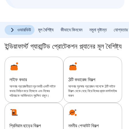
ওভারভিউ
মূল বৈশিষ্ট্য
কীভাবে কিনবেন
নমুনা দৃষ্টান্ত
যোগ্যতার 
ইন্ডিয়াফার্স্ট গ্যারান্টিড প্রোটেকশন প্ল্যানের মূল বৈশিষ্ট্য
লাইফ কভার
3টি কভারেজ বিকল্প
আপনার প্রয়োজনীয়তা পূরণকারী একটি লাইফ
আপনার সুরক্ষার প্রয়োজন সাপেক্ষে 3টি লাইফ
কভার নির্বাচন করে নিজেকে এবং নিজের
বিকল্প থেকে বেছে নিয়ে নিজের প্ল্যান কাস্টমাইজ
পরিবারকে আর্থিকভাবে সুরক্ষিত রাখুন।
করুন
প্রিমিয়াম ছাড়ের বিকল্প
নমনীয় পেআউট বিকল্প