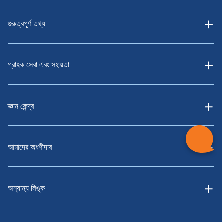
গুরুত্বপূর্ণ তথ্য
30 বছর
35 বছর
উপরের টেবিলে
গ্রাহক সেবা এবং সহায়তা
নির্বাচিত বিকল্প
35 বছর
40 বছর
অনুযায়ী
জ্ঞান কেন্দ্র
বিকল্প 3
5 বছর
আমাদের অংশীদার
7 বছর
অন্যান্য লিঙ্ক
10 বছর