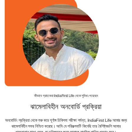
ROP বিকল্প:
কীভাবে গ্রাহকেরা IndiaFirst Life থেকে সুবিধা পেয়েছেন
ঝামেলাবিহীন অনবোর্ডি প্রক্রিয়া
অনবোর্ডিং প্রক্রিয়া থেকে শুরু করে পূর্ণাঙ্গ চিকিৎসা পরীক্ষা পর্যন্ত, IndiaFirst Life আমার জন্য
In
ঝামেলাবিহীন সফর নিশ্চিত করেছে। আমি যে পরিকল্পনাটি কিনেছি তার বৈশিষ্ট্যগুলি আমার
প