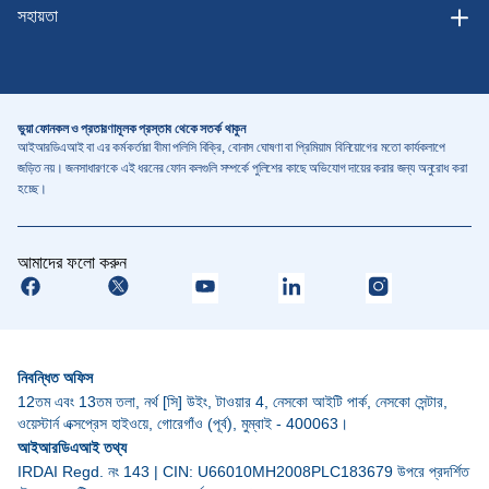
সহায়তা
12 বছর
ভুয়া ফোনকল ও প্রতারণামূলক প্রস্তাব থেকে সতর্ক থাকুন
PPT+
15 বছর
আইআরডিএআই বা এর কর্মকর্তারা বীমা পলিসি বিক্রি, বোনাস ঘোষণা বা প্রিমিয়াম বিনিয়োগের মতো কার্যকলাপে
5 বছর
জড়িত নয়। জনসাধারণকে এই ধরনের ফোন কলগুলি সম্পর্কে পুলিশের কাছে অভিযোগ দায়ের করার জন্য অনুরোধ করা
হচ্ছে।
20 বছর
আমাদের ফলো করুন
25 বছর
নিবন্ধিত অফিস
30 বছর
12তম এবং 13তম তলা, নর্থ [সি] উইং, টাওয়ার 4, নেসকো আইটি পার্ক, নেসকো সেন্টার,
ওয়েস্টার্ন এক্সপ্রেস হাইওয়ে, গোরেগাঁও (পূর্ব), মুম্বাই - 400063।
আইআরডিএআই তথ্য
35 বছর
IRDAI Regd. নং 143 | CIN: U66010MH2008PLC183679 উপরে প্রদর্শিত