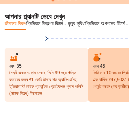
আপনার প্ল্যানটি ভেবে দেখুন
জীবনের বিকল্প
প্রিমিয়াম বিকল্পের রিটার্ন - মৃত্যু সুবিধা
প্রিমিয়াম অপশনের রিটার্ন - 
বয়স 35
বয়স 45
মৈত্রী একজন হোম মেকার, তিনি 99 বছর পর্যন্ত
তিনি তার 10 বছরের প্রিমিয
কভারের জন্য ₹1 কোটি টাকার সাম অ্যাসিওর্ডসহ
এবং বার্ষিক ₹97,902/- হ
ইন্ডিয়াফার্স্ট লাইফ গ্যারান্টিড প্রোটেকশন প্লাস পলিসি
পেমেন্ট করেন (কর ব্যতীত)
(লাইফ বিকল্প) কিনেছেন