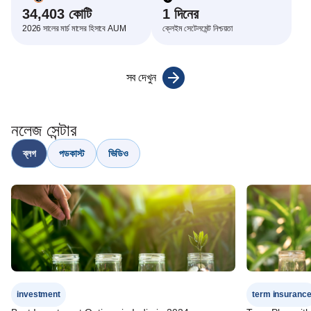
34,403 কোটি
1 দিনের
2026 সালের মার্চ মাসের হিসাবে AUM
ক্লেইম সেটেলমেন্ট নিশ্চয়তা
সব দেখুন
কভারেজ
নূন্যতম পলিসি টার্ম
সর্বো‌চ্চ পলিসি টার্ম
বিকল্প
(PT)
নলেজ সেন্টার
ব্লগ
পডকাস্ট
ভিডিও
সীমিত
একক
সীমিত
একক
প্রিমিয়াম
প্রিমিয়াম
প্রিমিয়াম
প্রিমিয়াম
বিকল্প 1:
লাইফ
10 বছর
1 মাস
81 বছর
20 বছর
বিকল্প
investment
term insuranc