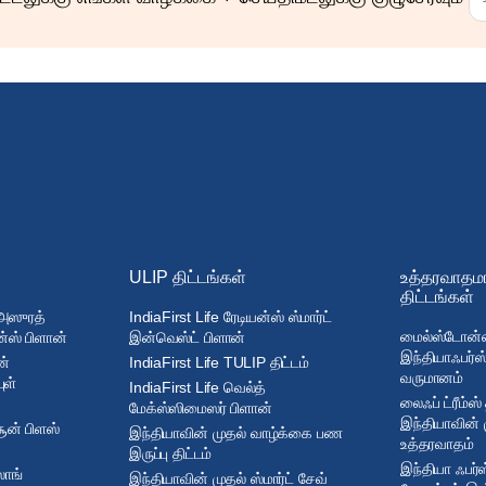
ULIP திட்டங்கள்
உத்தரவாதம
திட்டங்கள்
 அஸுரத்
IndiaFirst Life ரேடியன்ஸ் ஸ்மார்ட்
மைல்ஸ்டோன்ஸ்
்ஸ் பிளான்
இன்வெஸ்ட் பிளான்
இந்தியாஃபர்ஸ்
ன்
IndiaFirst Life TULIP திட்டம்
வருமானம்
ுள்
IndiaFirst Life வெல்த்
லைஃப் ட்ரீம்ஸ்
மேக்ஸ்ஸிமைஸர் பிளான்
இந்தியாவின் 
சூன் பிளஸ்
இந்தியாவின் முதல் வாழ்க்கை பண
உத்தரவாதம்
இருப்பு திட்டம்
இந்தியா ஃபர்ஸ
லாங்
இந்தியாவின் முதல் ஸ்மார்ட் சேவ்