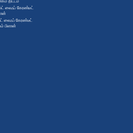
கம் திட்டம்
்ட் லைஃப் கேரண்டீட்
ளான்
ட் லைஃப் கேரண்டீட்
ியம் பிளான்