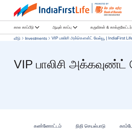
கால காப்பீடு
ஆயுள் காப்பு
கருவிகள் & கால்குலேட்டர
VIP பாலிசி அக்கௌன்ட் வேல்யூ | IndiaFirst Li
வீடு
Investments
VIP பாலிசி அக்கவுண்ட் 
கண்ணோட்டம்
நிதி செயல்பாடு
காம்போ