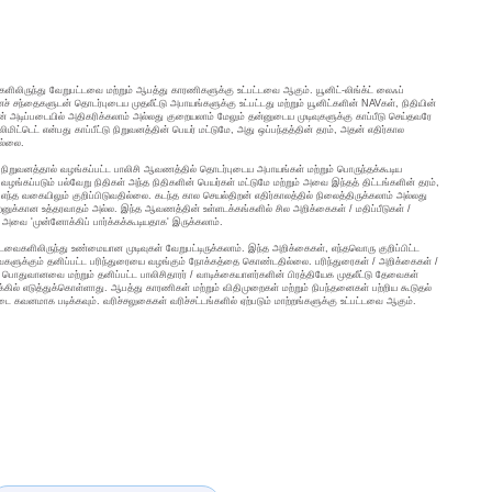
ிப்புகளிலிருந்து வேறுபட்டவை மற்றும் ஆபத்து காரணிகளுக்கு உட்பட்டவை ஆகும். யூனிட்-லிங்க்ட் லைஃப்
ச் சந்தைகளுடன் தொடர்புடைய முதலீட்டு அபாயங்களுக்கு உட்பட்டது மற்றும் யூனிட்களின் NAVகள், நிதியின்
் அடிப்படையில் அதிகரிக்கலாம் அல்லது குறையலாம் மேலும் தன்னுடைய முடிவுகளுக்கு காப்பீடு செய்தவரே
மிட்டெட் என்பது காப்பீட்டு நிறுவனத்தின் பெயர் மட்டுமே, அது ஒப்பந்தத்தின் தரம், அதன் எதிர்கால
ில்லை.
்டு நிறுவனத்தால் வழங்கப்பட்ட பாலிசி ஆவணத்தில் தொடர்புடைய அபாயங்கள் மற்றும் பொருந்தக்கூடிய
வழங்கப்படும் பல்வேறு நிதிகள் அந்த நிதிகளின் பெயர்கள் மட்டுமே மற்றும் அவை இந்தத் திட்டங்களின் தரம்,
எந்த வகையிலும் குறிப்பிடுவதில்லை. கடந்த கால செயல்திறன் எதிர்காலத்தில் நிலைத்திருக்கலாம் அல்லது
ிறனுக்கான உத்தரவாதம் அல்ல. இந்த ஆவணத்தின் உள்ளடக்கங்களில் சில அறிக்கைகள் / மதிப்பீடுகள் /
, அவை 'முன்னோக்கிப் பார்க்கக்கூடியதாக' இருக்கலாம்.
வைகளிலிருந்து உண்மையான முடிவுகள் வேறுபட்டிருக்கலாம். இந்த அறிக்கைகள், எந்தவொரு குறிப்பிட்ட
வைகளுக்கும் தனிப்பட்ட பரிந்துரையை வழங்கும் நோக்கத்தை கொண்டதில்லை. பரிந்துரைகள் / அறிக்கைகள் /
ில் பொதுவானவை மற்றும் தனிப்பட்ட பாலிசிதாரர் / வாடிக்கையாளர்களின் பிரத்தியேக முதலீட்டு தேவைகள்
ல் எடுத்துக்கொள்ளாது. ஆபத்து காரணிகள் மற்றும் விதிமுறைகள் மற்றும் நிபந்தனைகள் பற்றிய கூடுதல்
ை கவனமாக படிக்கவும். வரிச்சலுகைகள் வரிச்சட்டங்களில் ஏற்படும் மாற்றங்களுக்கு உட்பட்டவை ஆகும்.