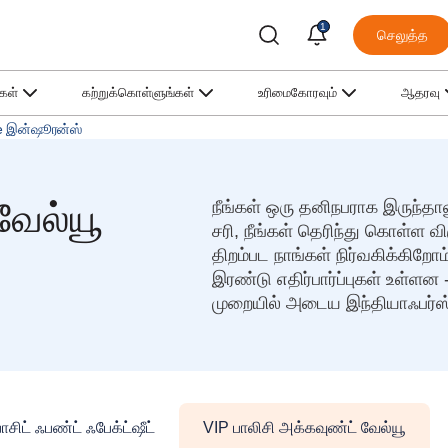
1
செலுத்த
்கள்
கற்றுக்கொள்ளுங்கள்
உரிமைகோரவும்
ஆதரவு
fe இன்ஷூரன்ஸ்
வேல்யூ
நீங்கள் ஒரு தனிநபராக இருந்தா
சரி, நீங்கள் தெரிந்து கொள்ள வ
திறம்பட நாங்கள் நிர்வகிக்கிற
இரண்டு எதிர்பார்ப்புகள் உள்ளன
முறையில் அடைய இந்தியாஃபர்ஸ்
சிட் ஃபண்ட் ஃபேக்ட்ஷீட்
VIP பாலிசி அக்கவுண்ட் வேல்யூ