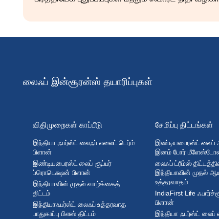
லைஃப் இன்சூரன்ஸ் தயாரிப்புகள்
விதிமுறைகள் காப்பீடு
சேமிப்பு திட்டங்கள்
இந்தியா ஃபர்ஸ்ட் லைஃப் எலைட் டெர்ம்
இண்டியபைரஸ்ட் லைப்
பிளான்
இனம் போர் மீளேஸ்டோன
இண்டியபைரஸ்ட் லைப் சூப்பர்
லைஃப் ட்ரீம்ஸ் திட்டத்தி
ப்ரொடெக்ஷன் பிளான்
இந்தியாவின் முதல் ஆய
உத்தரவாதம்
இந்தியாவின் முதல் வாழ்க்கைத்
திட்டம்
IndiaFirst Life ஃபார்ச்
பிளான்
இந்தியாஃபர்ஸ்ட் லைஃப் உத்தரவாத
பாதுகாப்பு பிளஸ் திட்டம்
இந்தியா ஃபர்ஸ்ட் லைப் 