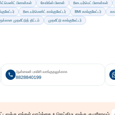
ட்மெண்ட் பிளான்கள்
சேவிங்ஸ் பிளான்
ரிடையர்மெட் பிளான்கள்
குலேட்டர்
ரிடையர்மெண்ட் கால்குலேட்டர்
BMI கால்குலேட்டர்
காம
்கான முதலீட்டுத் திட்டம்
முதலீட்டு கால்குலேட்டர்
ஆன்லைன் பாலிசி வாங்குதலுக்காக
8828840199
ழிகாட்டலுக்கு எங்கள் வாழ்க்கை + செய்திமடலுக்கு குழுசேரவும்