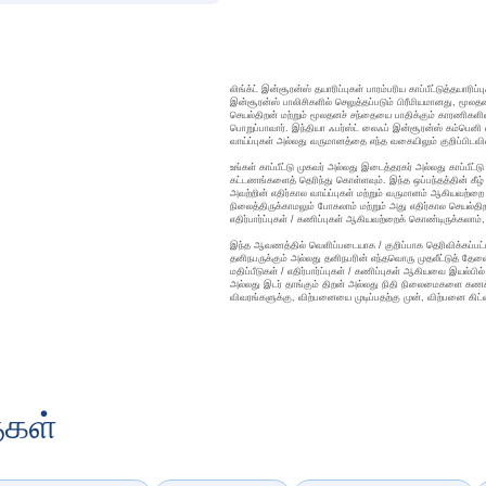
லிங்க்ட் இன்சூரன்ஸ் தயாரிப்புகள் பாரம்பரிய காப்பீட்டுத்தயார
இன்சூரன்ஸ் பாலிசிகளில் செலுத்தப்படும் பிரீமியமானது, மூலதன
செயல்திறன் மற்றும் மூலதனச் சந்தையை பாதிக்கும் காரணிகளின
பொறுப்பாவார். இந்தியா ஃபர்ஸ்ட் லைஃப் இன்சூரன்ஸ் கம்பெனி லி
வாய்ப்புகள் அல்லது வருமானத்தை எந்த வகையிலும் குறிப்பிடவ
உங்கள் காப்பீட்டு முகவர் அல்லது இடைத்தரகர் அல்லது காப்பீட
கட்டணங்களைத் தெரிந்து கொள்ளவும். இந்த ஒப்பந்தத்தின் கீழ் 
அவற்றின் எதிர்கால வாய்ப்புகள் மற்றும் வருமானம் ஆகியவற்றை 
நிலைத்திருக்காமலும் போகலாம் மற்றும் அது எதிர்கால செயல்த
எதிர்பார்ப்புகள் / கணிப்புகள் ஆகியவற்றைக் கொண்டிருக்கலாம்
இந்த ஆவணத்தில் வெளிப்படையாக / குறிப்பாக தெரிவிக்கப்பட்ட
தனிநபருக்கும் அல்லது தனிநபரின் எந்தவொரு முதலீட்டுத் தே
மதிப்பீடுகள் / எதிர்பார்ப்புகள் / கணிப்புகள் ஆகியவை இயல்ப
அல்லது இடர் தாங்கும் திறன் அல்லது நிதி நிலைமைகளை கணக்கி
விவரங்களுக்கு, விற்பனையை முடிப்பதற்கு முன், விற்பனை கிட்ட
ைகள்