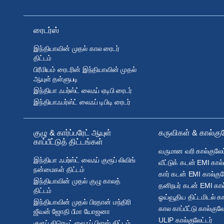
ரைடர்ஸ்
இந்தியாவின் முதல் கால ரைடர்
திட்டம்
பிரீமியம் ரைடரின் இந்தியாவின் முதல்
ஆயுள் தள்ளுபடி
இந்தியா ஃபர்ஸ்ட் லைஃப் ஏடிபி ரைடர்
இந்தியாஃபர்ஸ்ட் லைஃப் டிபிடி ரைடர்
குழு & கார்ப்பரேட் ஆயுள்
கருவிகள் & கால்குல
காப்பீட்டுத் திட்டங்கள்
வருமான வரி கால்குலேட்
இந்தியா ஃபர்ஸ்ட் லைஃப் குரூப் லிவிங்
வீட்டுக் கடன் EMI கால்
நன்மைகள் திட்டம்
கார் கடன் EMI கால்குல
இந்தியாவின் முதல் குழு காலத்
தனிநபர் கடன் EMI கால்
திட்டம்
ஓய்வூதிய திட்டமிடல் கா
இந்தியாவின் முதல் பிரதான் மந்திரி
கால காப்பீட்டு கால்குலே
ஜீவன் ஜோதி பீமா யோஜனா
ULIP கால்குலேட்டர்
குரூப் கிரெடிட் லைஃப் பிளஸ் திட்டம்