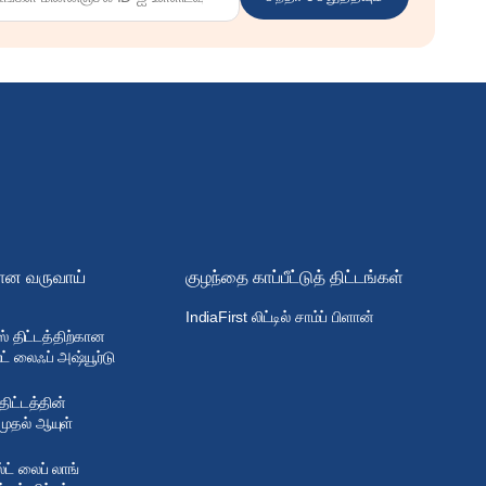
ான வருவாய்
குழந்தை காப்பீட்டுத் திட்டங்கள்
IndiaFirst லிட்டில் சாம்ப் பிளான்
 திட்டத்திற்கான
ட் லைஃப் அஷ்யூர்டு
 திட்டத்தின்
முதல் ஆயுள்
்ட் லைப் லாங்