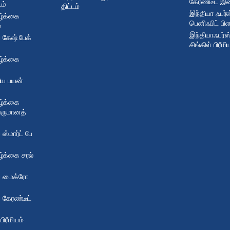
கேரண்டீட் இன்
டம்
திட்டம்
இந்தியா ஃபர்ஸ
ழ்க்கை
பெனிஃபிட் பி
்
இந்தியாஃபர்ஸ்
் கேஷ் பேக்
சிங்கிள் பிரீம
ழ்க்கை
ிய பயன்
ழ்க்கை
வருமானத்
 ஸ்மார்ட் பே
ழ்க்கை சரல்
ப் மைக்ரோ
் கேரண்டீட்
ரீமியம்