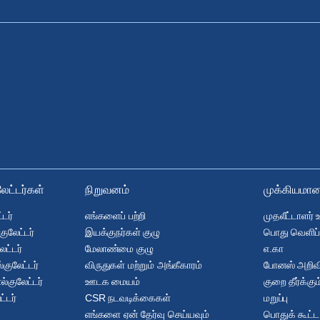
ேட்டர்கள்
நிறுவனம்
முக்கியமா
டர்
எங்களைப் பற்றி
முதலீட்டாளர் 
குலேட்டர்
இயக்குநர்கள் குழு
பொது வெளிப்
ேட்டர்
மேலாண்மை குழு
எ.கா
குலேட்டர்
விருதுகள் மற்றும் அங்கீகாரம்
போனஸ் அறிவிக
ல்குலேட்டர்
ஊடக மையம்
குறை தீர்க்க
ட்டர்
CSR நடவடிக்கைகள்
மறுப்பு
எங்களை ஏன் தேர்வு செய்யவும்
பொதுக் கூட்ட 