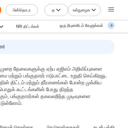
த
உள்நுழைக
பின்தொடர
ஒரு நிபுணரிடம் கேளுங்கள்
NRI திட்டங்கள்
ed
குமுறை தேவைகளுக்கு ஏற்ப ஏஜிஎம் அறிவிப்புகளை
 மற்றும் பங்குதாரர் ஈடுபாட்டை உறுதி செய்கிறது.
தின் திட்டம் மற்றும் தீர்மானங்கள் போன்ற முக்கிய
பொதுக் கூட்டங்களின் போது திறந்த
ும், பங்குதாரர்கள் தகவலறிந்த முடிவுகளை
்டுள்ளோம்.
ுரிமைக் கொள்கை
பிற கொள்கைகள்
கடன் பத்திரங்கள்