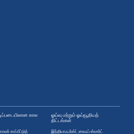
ிப்படையிலான கால
ஓய்வு மற்றும் ஓய்வூதியத்
திட்டங்கள்
ாலக் காப்பீட்டுத்
இந்தியாஃபர்ஸ்ட் லைஃப் ஸ்மார்ட்