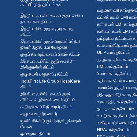
காப்பீட்டுத் திட்டங்கள்
வருமான வரி கால்குலேட்
இந்தியா ஃபர்ஸ்ட் லைஃப் குரூப் லிவிங்
வீட்டுக் கடன் EMI கால்
நன்மைகள் திட்டம்
கார் கடன் EMI கால்குல
இந்தியாவின் முதல் குழு காலத்
தனிநபர் கடன் EMI கால்
திட்டம்
ஓய்வூதிய திட்டமிடல் கா
இந்தியாவின் முதல் பிரதான் மந்திரி
கால காப்பீட்டு கால்குலே
ஜீவன் ஜோதி பீமா யோஜனா
ULIP கால்குலேட்டர்
குரூப் கிரெடிட் லைஃப் பிளஸ் திட்டம்
குழந்தை திட்ட கால்குலே
இந்தியா ஃபர்ஸ்ட் குரூப் மைக்ரோ
EMI கால்குலேட்டர்
இன்சூரன்ஸ் திட்டம்
பிஎம்ஐ கால்குலேட்டர்
குழு கடன் பாதுகாப்பு திட்டம்
எதிர்கால செல்வ கால்கு
IndiaFirst Life Group HospiCare
திட்டம்
பணம் செலுத்திய கால்க
இந்தியா ஃபர்ஸ்ட் லைஃப் குரூப்
நிதி ஒதுக்கீடு கால்குலே
கிரிட்டிகல் இல்னஸ் ரைடர் திட்டம்
வருடாந்திர கால்குலேட்ட
கூடுதல் காப்பீட்டு ரைடர் திட்டம்
தாமத கால்குலேட்டரின்
குழு ஊனமுற்ற ரைடர்
கூட்டு கால்குலேட்டரின் 
யூனிட் லிங்க்டு சூப்பர்ஆன்யூவேஷன்
மனித வாழ்க்கை மதிப்பு
பிளான்
HRA கால்குலேட்டர்
ஓய்வுநாள் திட்டம்
PPF கால்குலேட்டர்