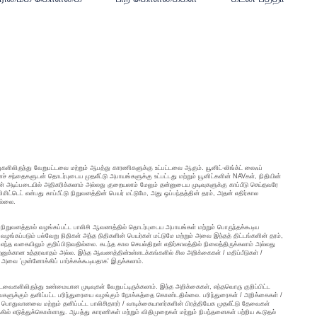
ிப்புகளிலிருந்து வேறுபட்டவை மற்றும் ஆபத்து காரணிகளுக்கு உட்பட்டவை ஆகும். யூனிட்-லிங்க்ட் லைஃப்
ச் சந்தைகளுடன் தொடர்புடைய முதலீட்டு அபாயங்களுக்கு உட்பட்டது மற்றும் யூனிட்களின் NAVகள், நிதியின்
் அடிப்படையில் அதிகரிக்கலாம் அல்லது குறையலாம் மேலும் தன்னுடைய முடிவுகளுக்கு காப்பீடு செய்தவரே
ிட்டெட் என்பது காப்பீட்டு நிறுவனத்தின் பெயர் மட்டுமே, அது ஒப்பந்தத்தின் தரம், அதன் எதிர்கால
ில்லை.
்டு நிறுவனத்தால் வழங்கப்பட்ட பாலிசி ஆவணத்தில் தொடர்புடைய அபாயங்கள் மற்றும் பொருந்தக்கூடிய
வழங்கப்படும் பல்வேறு நிதிகள் அந்த நிதிகளின் பெயர்கள் மட்டுமே மற்றும் அவை இந்தத் திட்டங்களின் தரம்,
எந்த வகையிலும் குறிப்பிடுவதில்லை. கடந்த கால செயல்திறன் எதிர்காலத்தில் நிலைத்திருக்கலாம் அல்லது
ிறனுக்கான உத்தரவாதம் அல்ல. இந்த ஆவணத்தின்உள்ளடக்கங்களில் சில அறிக்கைகள் / மதிப்பீடுகள் /
, அவை 'முன்னோக்கிப் பார்க்கக்கூடியதாக' இருக்கலாம்.
வைகளிலிருந்து உண்மையான முடிவுகள் வேறுபட்டிருக்கலாம். இந்த அறிக்கைகள், எந்தவொரு குறிப்பிட்ட
வைகளுக்கும் தனிப்பட்ட பரிந்துரையை வழங்கும் நோக்கத்தை கொண்டதில்லை. பரிந்துரைகள் / அறிக்கைகள் /
ில் பொதுவானவை மற்றும் தனிப்பட்ட பாலிசிதாரர் / வாடிக்கையாளர்களின் பிரத்தியேக முதலீட்டு தேவைகள்
் எடுத்துக்கொள்ளாது. ஆபத்து காரணிகள் மற்றும் விதிமுறைகள் மற்றும் நிபந்தனைகள் பற்றிய கூடுதல்