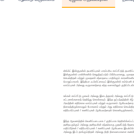
லிங்க்ட் இன்சூரன்ஸ் தயாரிப்புகள் பாரம்பரிய காப்பீட்டுத் தயார
இன்சூரன்ஸ் பாலிசிகளில் செலுத்தப்படும் பிரீமியமானது, மூலதன
செயல்திறன் மற்றும் மூலதனச் சந்தையை பாதிக்கும் காரணிகளின
பொறுப்பாவார். இந்தியா ஃபர்ஸ்ட்லைஃப் இன்சூரன்ஸ் கம்பெனி லிம
வாய்ப்புகள் அல்லது வருமானத்தை எந்த வகையிலும் குறிப்பிடவ
உங்கள் காப்பீட்டு முகவர் அல்லது இடைத்தரகர் அல்லது காப்பீட
கட்டணங்களைத் தெரிந்து கொள்ளவும். இந்த ஒப்பந்தத்தின் கீழ் 
அவற்றின் எதிர்கால வாய்ப்புகள் மற்றும் வருமானம் ஆகியவற்றை 
நிலைத்திருக்காமலும் போகலாம் மற்றும் அது எதிர்கால செயல்த
எதிர்பார்ப்புகள் / கணிப்புகள் ஆகியவற்றைக் கொண்டிருக்கலாம்
இந்த ஆவணத்தில் வெளிப்படையாக / குறிப்பாக தெரிவிக்கப்பட்ட
தனிநபருக்கும் அல்லது தனிநபரின் எந்தவொரு முதலீட்டுத் தே
மதிப்பீடுகள் / எதிர்பார்ப்புகள் / கணிப்புகள் ஆகியவை இயல்ப
அல்லது இடர் தாங்கும்திறன் அல்லது நிதி நிலைமைகளை கணக்கில