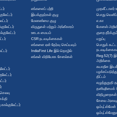
டர்
எங்களைப் பற்றி
முதலீட்டாளர் 
குலேட்டர்
இயக்குநர்கள் குழு
பொது வெளிப்
ேட்டர்
மேலாண்மை குழு
எ.கா
குலேட்டர்
விருதுகள் மற்றும் அங்கீகாரம்
போனஸ் அறிவிக
ல்குலேட்டர்
ஊடக மையம்
குறை தீர்க்க
ட்டர்
CSR நடவடிக்கைகள்
மறுப்பு
எங்களை ஏன் தேர்வு செய்யவும்
பொதுக் கூட்ட 
நடவடிக்கைக
ட்டர்
IndiaFirst Life இல் தொழில்
Reg.52(7) இன
எங்கள் விநியோக சேனல்கள்
அறிக்கை
சுயாதீன இயக
லேட்டர்
பழக்கப்படுத்
ுலேட்டர்
திட்டம்
ட்டர்
எழுத்துறுதி த
ர்
தனியுரிமைக
 செலவு
விதிமுறைகள் 
சக்தி
சேவை அளவுர
 கால்குலேட்டர்
ஒம்புட்ஸ்மேன்
ஒம்புட்ஸ்மேன