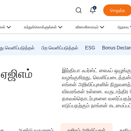
1
செலுத்த
்கள்
கற்றுக்கொள்ளுங்கள்
உரிமைகோரவும்
ஆதரவு
ு வெளிப்படுத்தல்
பிற வெளிப்படுத்தல்
ESG
Bonus Declar
 ஏஜிஎம்
இந்தியா ஃபர்ஸ்ட் லைஃப் ஒழுங்
வழங்குகிறது, வெளிப்படைத்தன்மை
எங்கள் அறிவிப்புகளில் நிறுவனத்
விவரங்கள் உள்ளன. வருடாந்திர 
தகவல்தொடர்புகளை வளர்ப்பதற்க
எடுப்பதற்கும் நாங்கள் கடமைப்பட
கை
ஆண்டு வருமானம்
ஏஜிஎம் அறிவிப்புகள்
தனிய