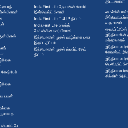
திட்டங்கள்
 அஸுரத்
IndiaFirst Life ரேடியன்ஸ் ஸ்மார்ட்
மைல்ஸ்டோன்ஸ்
்ஸ் பிளான்
இன்வெஸ்ட் பிளான்
இந்தியாஃபர்ஸ்
ன்
IndiaFirst Life TULIP திட்டம்
வருமானம்
ுள்
IndiaFirst Life வெல்த்
லைஃப் ட்ரீம்ஸ்
மேக்ஸ்ஸிமைஸர் பிளான்
இந்தியாவின் 
சூன் பிளஸ்
இந்தியாவின் முதல் வாழ்க்கை பண
உத்தரவாதம்
இருப்பு திட்டம்
இந்தியா ஃபர்ஸ
லாங்
இந்தியாவின் முதல் ஸ்மார்ட் சேவ்
கேரண்டீட் இன்
டம்
திட்டம்
இந்தியா ஃபர்ஸ
ழ்க்கை
பெனிஃபிட் பி
்
இந்தியாஃபர்ஸ்
் கேஷ் பேக்
சிங்கிள் பிரீம
ழ்க்கை
ிய பயன்
ழ்க்கை
வருமானத்
 ஸ்மார்ட் பே