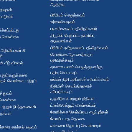
ஆதரவு
உறவுகள்
பிரீமியம் செலுத்தவும்
பாடுகள்
உரிமைகோரவும்
படிவங்களைப் பதிவிறக்கவும்
்கப்பட்டது
திரும்பப் பெறப்பட்ட தயாரிப்பு
ும் கொள்கை
ஆவணங்கள்
பிரீமியம் ரசீதுகளைப் பதிவிறக்கவும்
அறிவிப்புகள் &
கொள்கை ஆவணத்தைப்
ள்
பதிவிறக்கவும்
் கீழ் விலகல்
தானாக பணம் செலுத்துவதற்கு
பதிவு செய்யவும்
்குநர்களுக்கான
உங்கள் நிதி மதிப்பைச் சரிபார்க்கவும்
துதல் கொள்கை மற்றும்
நிதியின் செயல்திறனைச்
சரிபார்க்கவும்
த்துவம்
முதலீடுகள் மற்றும் நிதிகள்
் கொள்கை
ட்ராக்/ரெஸ்யூம் விண்ணப்பம்
மற்றும் நிபந்தனைகள்
கோரிக்கை/கேள்வியை எழுப்புங்கள்
ுக்கள்
கோரப்படாத தொகை
எங்களை தொடர்பு கொள்ளவும்
ுக்கான தாக்கல் வடிவம்