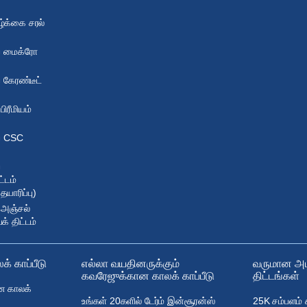
ழ்க்கை சரல்
ப் மைக்ரோ
் கேரண்டீட்
ரீமியம்
ப் CSC
்
்டம்
யாரிப்பு)
 அஞ்சல்
் திட்டம்
் காப்பீடு
எல்லா வயதினருக்கும்
வருமான அட
கவரேஜுக்கான காலக் காப்பீடு
திட்டங்கள்
ன காலக்
உங்கள் 20களில் டேர்ம் இன்சூரன்ஸ்
25K சம்பளம் க