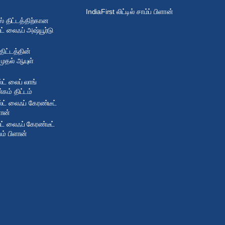
IndiaFirst லிட்டில் சாம்ப் பிளான்
 திட்டத்திற்கான
ட் லைஃப் அஷ்யூர்டு
 திட்டத்தின்
முதல் ஆயுள்
்ட் லைப் லாங்
கம் திட்டம்
்ட் லைஃப் கேரண்டீட்
ளான்
ட் லைஃப் கேரண்டீட்
ியம் பிளான்