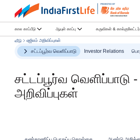
கால காப்பீடு
ஆயுள் காப்பு
கருவிகள் & கால்குலேட்டர
ஏஜிஎம் அறிவிப்புகள்
வீடு
சட்டப்பூர்வ வெளிப்பாடு
Investor Relations
பொத
சட்டப்பூர்வ வெளிப்பாடு -
அறிவிப்புகள்
கண்காணிப்பு பொறுப்பு கொள்கை
ஆண்டு அறிக்