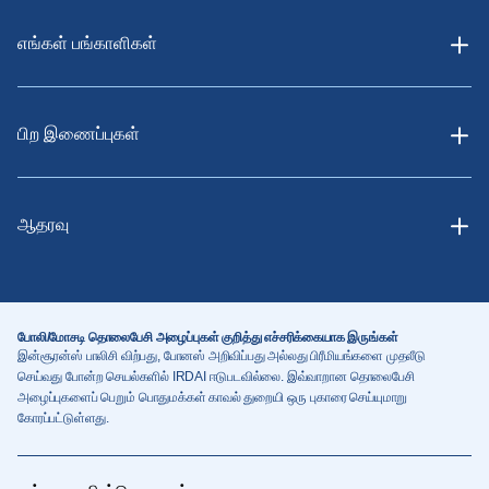
எங்கள் பங்காளிகள்
பிற இணைப்புகள்
ஆதரவு
போலி/மோசடி தொலைபேசி அழைப்புகள் குறித்து எச்சரிக்கையாக இருங்கள்
இன்சூரன்ஸ் பாலிசி விற்பது, போனஸ் அறிவிப்பது அல்லது பிரீமியங்களை முதலீடு
செய்வது போன்ற செயல்களில் IRDAI ஈடுபடவில்லை. இவ்வாறான தொலைபேசி
அழைப்புகளைப் பெறும் பொதுமக்கள் காவல் துறையி ஒரு புகாரை செய்யுமாறு
கோரப்பட்டுள்ளது.