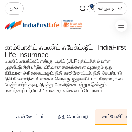
1
த
உள்நுழைக
காம்போசிட் ஃபண்ட் ஃபேக்ட்ஷீட்- IndiaFirst
Life Insurance
ஃபண்ட் ஃபேக்ட்ஷீட் என்பது யூலிப் (ULIP) திட்டத்தில் உள்ள
முதலீட்டு நிதி பற்றிய விரிவான தகவல்களை வழங்கும் ஒரு
விரிவான அறிக்கையாகும். நிதி கண்ணோட்டம், நிதி செயல்பாடு,
நிதி மேலாளரின் விளக்கம், சொத்து ஒதுக்கீடு, டாப் ஹோல்டிங்ஸ்,
பெஞ்ச்மார்க் தரவு, ஆபத்து அளவீடுகள் மற்றும் இன்னும்
பலவற்றைப் பற்றிய விரிவான தகவல்களைப் பெறுங்கள்.
காம்போசிட் ஃபண
கண்ணோட்டம்
நிதி செயல்பாடு