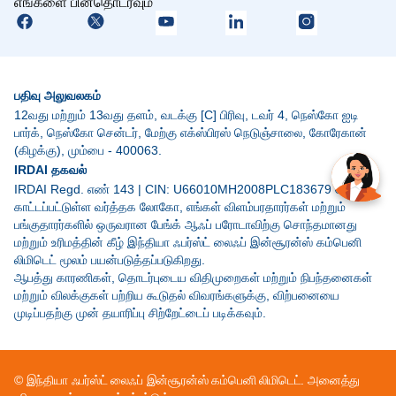
எங்களை பின்தொடரவும்
பதிவு அலுவலகம்
12வது மற்றும் 13வது தளம், வடக்கு [C] பிரிவு, டவர் 4, நெஸ்கோ ஐடி
பார்க், நெஸ்கோ சென்டர், மேற்கு எக்ஸ்பிரஸ் நெடுஞ்சாலை, கோரேகான்
(கிழக்கு), மும்பை - 400063.
IRDAI தகவல்
IRDAI Regd. எண் 143 | CIN: U66010MH2008PLC183679 மேலே
காட்டப்பட்டுள்ள வர்த்தக லோகோ, எங்கள் விளம்பரதாரர்கள் மற்றும்
பங்குதாரர்களில் ஒருவரான பேங்க் ஆஃப் பரோடாவிற்கு சொந்தமானது
மற்றும் உரிமத்தின் கீழ் இந்தியா ஃபர்ஸ்ட் லைஃப் இன்சூரன்ஸ் கம்பெனி
லிமிடெட் மூலம் பயன்படுத்தப்படுகிறது.
ஆபத்து காரணிகள், தொடர்புடைய விதிமுறைகள் மற்றும் நிபந்தனைகள்
மற்றும் விலக்குகள் பற்றிய கூடுதல் விவரங்களுக்கு, விற்பனையை
முடிப்பதற்கு முன் தயாரிப்பு சிற்றேட்டைப் படிக்கவும்.
© இந்தியா ஃபர்ஸ்ட் லைஃப் இன்சூரன்ஸ் கம்பெனி லிமிடெட். அனைத்து