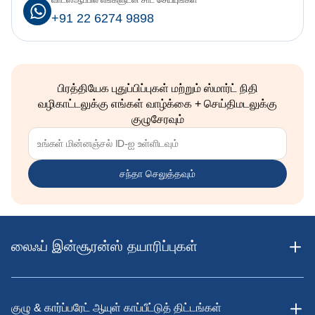
வாட்ஸ்ஆப்பில் எங்களுடன் சாட் செய்யுங்கள்
+91 22 6274 9898
பிரத்தியேக புதுப்பிப்புகள் மற்றும் ஸ்மார்ட் நிதி
வழிகாட்டலுக்கு எங்கள் வாழ்க்கை + செய்திமடலுக்கு
குழுசேரவும்
சந்தா செலுத்தவும்
லைஃப் இன்சூரன்ஸ் தயாரிப்புகள்
குழு & கார்ப்பரேட் ஆயுள் காப்பீட்டுத் திட்டங்கள்