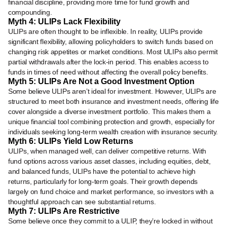
financial discipline, providing more time for fund growth and
compounding.
Myth 4: ULIPs Lack Flexibility
ULIPs are often thought to be inflexible. In reality, ULIPs provide
significant flexibility, allowing policyholders to switch funds based on
changing risk appetites or market conditions. Most ULIPs also permit
partial withdrawals after the lock-in period. This enables access to
funds in times of need without affecting the overall policy benefits.
Myth 5: ULIPs Are Not a Good Investment Option
Some believe ULIPs aren’t ideal for investment. However, ULIPs are
structured to meet both insurance and investment needs, offering life
cover alongside a diverse investment portfolio. This makes them a
unique financial tool combining protection and growth, especially for
individuals seeking long-term wealth creation with insurance security.
Myth 6: ULIPs Yield Low Returns
ULIPs, when managed well, can deliver competitive returns. With
fund options across various asset classes, including equities, debt,
and balanced funds, ULIPs have the potential to achieve high
returns, particularly for long-term goals. Their growth depends
largely on fund choice and market performance, so investors with a
thoughtful approach can see substantial returns.
Myth 7: ULIPs Are Restrictive
Some believe once they commit to a ULIP, they’re locked in without