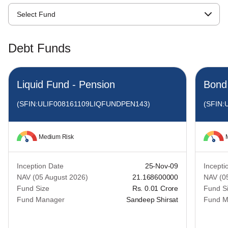
Select Fund
Debt Funds
Liquid Fund - Pension
Bond
(SFIN:ULIF008161109LIQFUNDPEN143)
(SFIN
Medium Risk
Inception Date
25-Nov-09
Incepti
NAV (05 August 2026)
21.168600000
NAV (0
Fund Size
Rs. 0.01 Crore
Fund S
Fund Manager
Sandeep Shirsat
Fund M