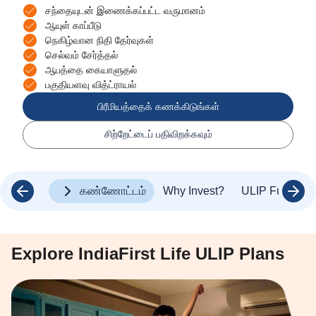
சந்தையுடன் இணைக்கப்பட்ட வருமானம்
ஆயுள் காப்பீடு
நெகிழ்வான நிதி தேர்வுகள்
செல்வம் சேர்த்தல்
ஆபத்தை கையாளுதல்
பகுதியளவு வித்ட்ராயல்
பிரீமியத்தைக் கணக்கிடுங்கள்
சிற்றேட்டைப் பதிவிறக்கவும்
கண்ணோட்டம்
Why Invest?
ULIP Fund Pe
Explore IndiaFirst Life ULIP Plans