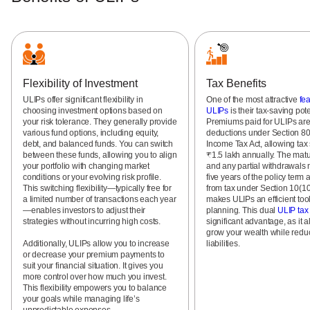
Flexibility of Investment
Tax Benefits
ULIPs offer significant flexibility in
One of the most attractive
fea
choosing investment options based on
ULIPs
is their tax-saving pote
your risk tolerance. They generally provide
Premiums paid for ULIPs are 
various fund options, including equity,
deductions under Section 80
debt, and balanced funds. You can switch
Income Tax Act, allowing tax
between these funds, allowing you to align
₹1.5 lakh annually. The matur
your portfolio with changing market
and any partial withdrawals 
conditions or your evolving risk profile.
five years of the policy term
This switching flexibility—typically free for
from tax under Section 10(10
a limited number of transactions each year
makes ULIPs an efficient tool
—enables investors to adjust their
planning. This dual
ULIP tax 
strategies without incurring high costs.
significant advantage, as it a
grow your wealth while redu
Additionally, ULIPs allow you to increase
liabilities.
or decrease your premium payments to
suit your financial situation. It gives you
more control over how much you invest.
This flexibility empowers you to balance
your goals while managing life’s