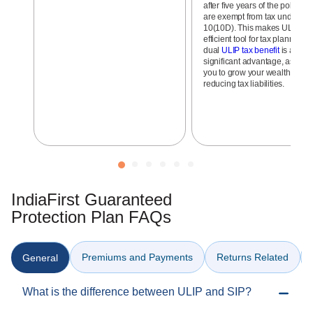
after five years of the policy t
are exempt from tax under Se
10(10D). This makes ULIPs a
efficient tool for tax planning. 
dual
ULIP tax benefit
is a
significant advantage, as it al
you to grow your wealth while
reducing tax liabilities.
IndiaFirst Guaranteed
Protection Plan FAQs
Premiums and Payments
Returns Related
General
What is the difference between ULIP and SIP?