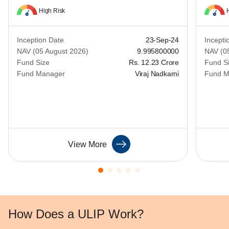
High Risk
Inception Date
23-Sep-24
Incepti
NAV (05 August 2026)
9.995800000
NAV (0
Fund Size
Rs. 12.23 Crore
Fund S
Fund Manager
Viraj Nadkarni
Fund M
View More
How Does a ULIP Work?