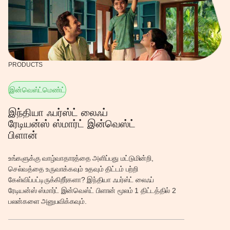
PRODUCTS
P
இன்வெஸ்ட்மெண்ட்
இ
இந்தியா ஃபர்ஸ்ட் லைஃப்
இ
ரேடியன்ஸ் ஸ்மார்ட் இன்வெஸ்ட்
வ
பிளான்
ஒர
ஆய
உங்களுக்கு வாழ்வாதாரத்தை அளிப்பது மட்டுமின்றி,
சந
செல்வத்தை உருவாக்கவும் உதவும் திட்டம் பற்றி
தன
கேள்விப்பட்டிருக்கிறீர்களா? இந்தியா ஃபர்ஸ்ட் லைஃப்
வழ
ரேடியன்ஸ் ஸ்மார்ட் இன்வெஸ்ட் பிளான் மூலம் 1 திட்டத்தில் 2
அத
பலன்களை அனுபவிக்கவும்.