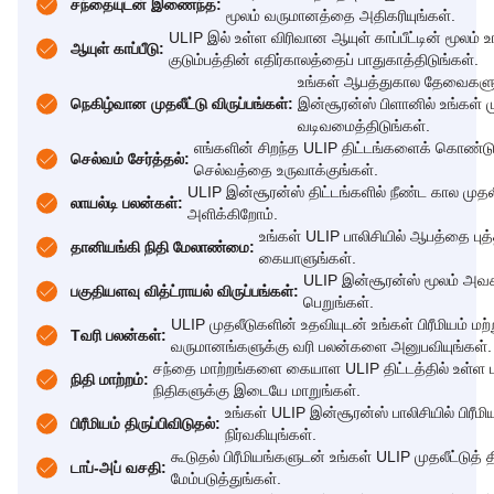
சந்தையுடன் இணைந்த:
மூலம் வருமானத்தை அதிகரியுங்கள்.
ULIP இல் உள்ள விரிவான ஆயுள் காப்பீட்டின் மூலம் உ
ஆயுள் காப்பீடு:
குடும்பத்தின் எதிர்காலத்தைப் பாதுகாத்திடுங்கள்.
உங்கள் ஆபத்துகால தேவைகளுக்க
நெகிழ்வான முதலீட்டு விருப்பங்கள்:
இன்சூரன்ஸ் பிளானில் உங்கள்
வடிவமைத்திடுங்கள்.
எங்களின் சிறந்த ULIP திட்டங்களைக் கொண்
செல்வம் சேர்த்தல்:
செல்வத்தை உருவாக்குங்கள்.
ULIP இன்சூரன்ஸ் திட்டங்களில் நீண்ட கால முதலீட
லாயல்டி பலன்கள்:
அளிக்கிறோம்.
உங்கள் ULIP பாலிசியில் ஆபத்தை பு
தானியங்கி நிதி மேலாண்மை:
கையாளுங்கள்.
ULIP இன்சூரன்ஸ் மூலம் அவச
பகுதியளவு வித்ட்ராயல் விருப்பங்கள்:
பெறுங்கள்.
ULIP முதலீடுகளின் உதவியுடன் உங்கள் பிரீமியம் மற்
Tவரி பலன்கள்:
வருமானங்களுக்கு வரி பலன்களை அனுபவியுங்கள்.
சந்தை மாற்றங்களை கையாள ULIP திட்டத்தில் உள்ள 
நிதி மாற்றம்:
நிதிகளுக்கு இடையே மாறுங்கள்.
உங்கள் ULIP இன்சூரன்ஸ் பாலிசியில் பிரீமி
பிரீமியம் திருப்பிவிடுதல்:
நிர்வகியுங்கள்.
கூடுதல் பிரீமியங்களுடன் உங்கள் ULIP முதலீட்டுத் 
டாப்-அப் வசதி:
மேம்படுத்துங்கள்.