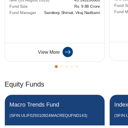
NAV (05 August 2026)
43.143200000
Fund S
Fund Size
Rs. 9.88 Crore
Fund M
Fund Manager
Sandeep Shirsat, Viraj Nadkarni
View More
Equity Funds
Macro Trends Fund
Inde
(SFIN:ULIF025010824MACREQUFND143)
(SFIN: