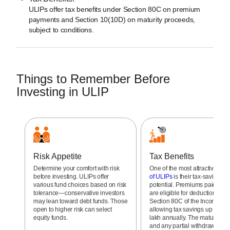
ULIPs offer tax benefits under Section 80C on premium
payments and Section 10(10D) on maturity proceeds,
subject to conditions.
Things to Remember Before
Investing in ULIP
Risk Appetite
Tax Benefits
Determine your comfort with risk
One of the most attractive
feat
before investing. ULIPs offer
of ULIPs
is their tax-saving
various fund choices based on risk
potential. Premiums paid for 
tolerance—conservative investors
are eligible for deductions un
may lean toward debt funds. Those
Section 80C of the Income Tax
open to higher risk can select
allowing tax savings up to ₹1.
equity funds.
lakh annually. The maturity be
and any partial withdrawals 