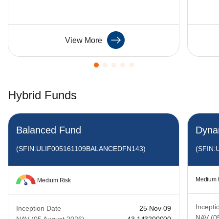
View More
Hybrid Funds
Balanced Fund
Dyna
(SFIN:ULIF005161109BALANCEDFN143)
(SFIN
Medium t
Medium Risk
Incepti
Inception Date
25-Nov-09
NAV (0