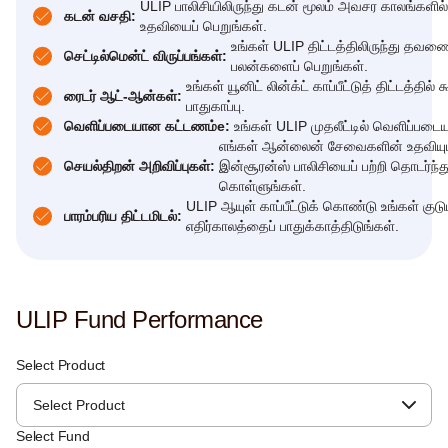
ULIP பாலிசியிலிருந்து கடன் மூலம் அவசர காலங்களில்
கடன் வசதி:
உதவியைப் பெறுங்கள்.
உங்கள் ULIP திட்டத்திலிருந்து தவண
செட்டில்மென்ட் விருப்பங்கள்:
பலன்களைப் பெறுங்கள்.
உங்கள் யூனிட் லின்க்ட் காப்பீட்டுத் திட்டத்தில் 
ரைடர் ஆட்-ஆன்கள்:
பாதுகாப்பு.
வெளிப்படையான கட்டணம்e:
உங்கள் ULIP முதலீட்டில் வெளிப்பட
எங்கள் ஆன்லைன் சேவைகளின் உதவியுட
செயல்திறன் அறிவிப்புகள்:
இன்சூரன்ஸ் பாலிசியைப் பற்றி தொடர்ந்து
கொள்ளுங்கள்.
ULIP ஆயுள் காப்பீட்டுக் கொண்டு உங்கள் குடு
பாரம்பரிய திட்டமிடல்:
எதிர்காலத்தைப் பாதுக்காத்திடுங்கள்.
ULIP Fund Performance
Select Product
Select Product
Select Fund