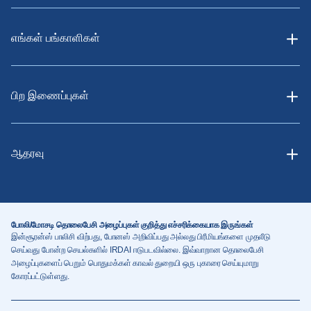
எங்கள் பங்காளிகள்
பிற இணைப்புகள்
ஆதரவு
போலி/மோசடி தொலைபேசி அழைப்புகள் குறித்து எச்சரிக்கையாக இருங்கள்
இன்சூரன்ஸ் பாலிசி விற்பது, போனஸ் அறிவிப்பது அல்லது பிரீமியங்களை முதலீடு
செய்வது போன்ற செயல்களில் IRDAI ஈடுபடவில்லை. இவ்வாறான தொலைபேசி
அழைப்புகளைப் பெறும் பொதுமக்கள் காவல் துறையி ஒரு புகாரை செய்யுமாறு
கோரப்பட்டுள்ளது.