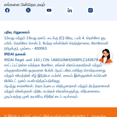
எங்களை பின்தொடரவும்
பதிவு அலுவலகம்
12வது மற்றும் 13வது தளம், வடக்கு [C] பிரிவு, டவர் 4, நெஸ்கோ ஐடி
பார்க், நெஸ்கோ சென்டர், மேற்கு எக்ஸ்பிரஸ் நெடுஞ்சாலை, கோரேகான்
(கிழக்கு), மும்பை - 400063.
IRDAI தகவல்
IRDAI Regd. எண் 143 | CIN: U66010MH2008PLC183679 மேலே
காட்டப்பட்டுள்ள வர்த்தக லோகோ, எங்கள் விளம்பரதாரர்கள் மற்றும்
பங்குதாரர்களில் ஒருவரான பேங்க் ஆஃப் பரோடாவிற்கு சொந்தமானது
மற்றும் உரிமத்தின் கீழ் இந்தியா ஃபர்ஸ்ட் லைஃப் இன்சூரன்ஸ் கம்பெனி
லிமிடெட் மூலம் பயன்படுத்தப்படுகிறது.
ஆபத்து காரணிகள், தொடர்புடைய விதிமுறைகள் மற்றும் நிபந்தனைகள்
மற்றும் விலக்குகள் பற்றிய கூடுதல் விவரங்களுக்கு, விற்பனையை
முடிப்பதற்கு முன் தயாரிப்பு சிற்றேட்டைப் படிக்கவும்.
© இந்தியா ஃபர்ஸ்ட் லைஃப் இன்சூரன்ஸ் கம்பெனி லிமிடெட். அனைத்து