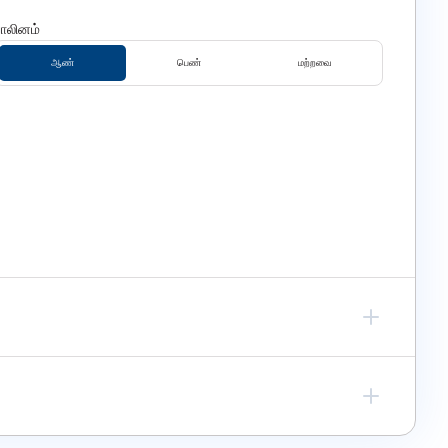
பாலினம்
ஆண்
பெண்
மற்றவை