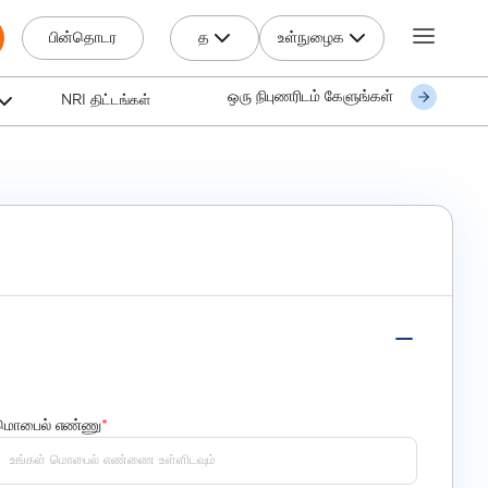
த
உள்நுழைக
பின்தொடர
ஒரு நிபுணரிடம் கேளுங்கள்
NRI திட்டங்கள்
மொபைல் எண்ணு
*