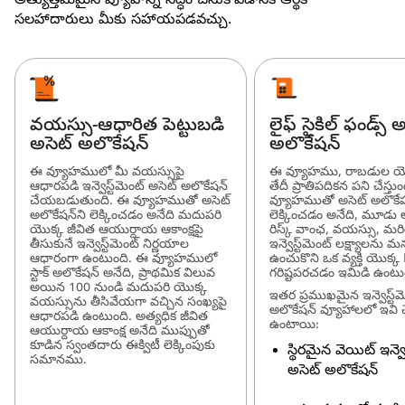
అత్యుత్తమమైన వ్యూహాన్ని సిద్ధం చేసుకోవడానికి ఆర్థిక
సలహాదారులు మీకు సహాయపడవచ్చు.
వయస్సు-ఆధారిత పెట్టుబడి
లైఫ్ సైకిల్ ఫండ్స్ 
అసెట్ అలొకేషన్
అలొకేషన్
ఈ వ్యూహములో మీ వయస్సుపై
ఈ వ్యూహము, రాబడుల యొక్
ఆధారపడి ఇన్వెస్ట్‌మెంట్ అసెట్ అలొకేషన్
తేదీ ప్రాతిపదికన పని చేస్తు
చేయబడుతుంది. ఈ వ్యూహముతో అసెట్
వ్యూహముతో అసెట్ అలొకేషన
అలొకేషన్‌ని లెక్కించడం అనేది మదుపరి
లెక్కించడం అనేది, మూడు 
యొక్క జీవిత ఆయుర్దాయ ఆకాంక్షపై
రిస్క్ వాంఛ, వయస్సు, మ
తీసుకునే ఇన్వెస్ట్‌మెంట్ నిర్ణయాల
ఇన్వెస్ట్‌మెంట్ లక్ష్యాలను
ఆధారంగా ఉంటుంది. ఈ వ్యూహములో
ఉంచుకొని ఒక వ్యక్తి యొక్క
స్టాక్ అలొకేషన్‌ అనేది, ప్రాథమిక విలువ
గరిష్టపరచడం ఇమిడి ఉంటు
అయిన 100 నుండి మదుపరి యొక్క
ఇతర ప్రముఖమైన ఇన్వెస్ట్‌మ
వయస్సును తీసివేయగా వచ్చిన సంఖ్యపై
అలొకేషన్ వ్యూహాలలో ఇవి చ
ఆధారపడి ఉంటుంది. అత్యధిక జీవిత
ఉంటాయి:
ఆయుర్దాయ ఆకాంక్ష అనేది ముప్పుతో
కూడిన స్వంతదారు ఈక్విటీ లెక్కింపుకు
స్థిరమైన వెయిట్ ఇన్వెస
సమానము.
అసెట్ అలొకేషన్