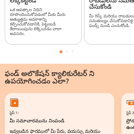
లెక్కకట్టండి
రాబడులను సమతు
చేసుకోండి
ఒక ఆపత్కాల నిధిని
రూపొందించుకోవడంలో మీకు మీరు
మీ రిస్క్ మరియు రాబడుల
అత్యుత్తమ అవకాశాన్ని
సమతుల్యం చేసుకోవడానికై 
కల్పించుకోవడానికి, పెట్టుబడి
ఫండ్స్ నుండి ఎంచుకోండి.
కేటాయింపును లెక్కించడం చాలా
అవసరం.
ఫండ్ అలొకేషన్ క్యాలికురేటర్ ని
ఉపయోగించడం ఎలా?
స్టెప్ 1:
స్టెప్ 
మీ సమాచారమును నింపండి
ప్ర
ఉంట
ఇవ్వబడిన ఫారములో మీ పేరు, వయస్సు మరియు