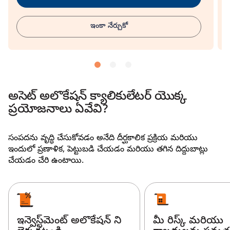
ఇంకా నేర్చుకో
అసెట్ అలొకేషన్ క్యాలికులేటర్ యొక్క
ప్రయోజనాలు ఏవేవి?
సంపదను వృద్ధి చేసుకోవడం అనేది దీర్ఘకాలిక ప్రక్రియ మరియు
ఇందులో ప్రణాళిక, పెట్టుబడి చేయడం మరియు తగిన దిద్దుబాట్లు
చేయడం చేరి ఉంటాయి.
ఇన్వెస్ట్‌మెంట్ అలొకేషన్ ని
మీ రిస్క్ మరియు