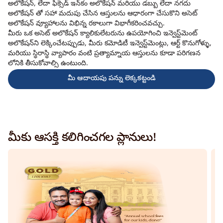
అలొకేషన్, లేదా ఫిక్సెడ్ ఇన్‌కం అలొకేషన్ మరియు డబ్బు లేదా నగదు
అలొకేషన్ తో సహా మదుపు చేసిన ఆస్తులను ఆధారంగా చేసుకొని అసెట్
అలొకేషన్ వ్యూహాలను విభిన్న రకాలుగా విభాగీకరించవచ్చు.
మీరు ఒక అసెట్ అలొకేషన్ క్యాలికులేటరును ఉపయోగించి ఇన్వెస్ట్‌మెంట్
అలొకేషన్‌ని లెక్కించేటప్పుడు, మీరు కమోడిటీ ఇన్వెస్ట్‌మెంట్లు, ఆర్ట్ కొనుగోళ్ళు,
మరియు స్థిరాస్థి వ్యాపారం వంటి ప్రత్యామ్నాయ ఆస్తులను కూడా పరిగణన
లోనికి తీసుకోవాల్సి ఉంటుంది.
మీ ఆదాయపు పన్ను లెక్కకట్టండి
మీకు ఆసక్తి కలిగించగల ప్లానులు!