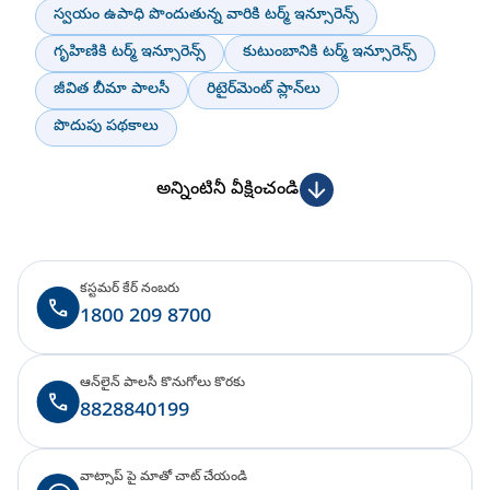
స్వయం ఉపాధి పొందుతున్న వారికి టర్మ్ ఇన్సూరెన్స్
గృహిణికి టర్మ్ ఇన్సూరెన్స్
కుటుంబానికి టర్మ్ ఇన్సూరెన్స్
జీవిత బీమా పాలసీ
రిటైర్‌మెంట్ ప్లాన్‌లు
పొదుపు పథకాలు
అన్నింటినీ వీక్షించండి
కస్టమర్ కేర్ నంబరు
1800 209 8700
ఆన్‌లైన్ పాలసీ కొనుగోలు కొరకు
8828840199
వాట్సాప్ పై మాతో చాట్ చేయండి