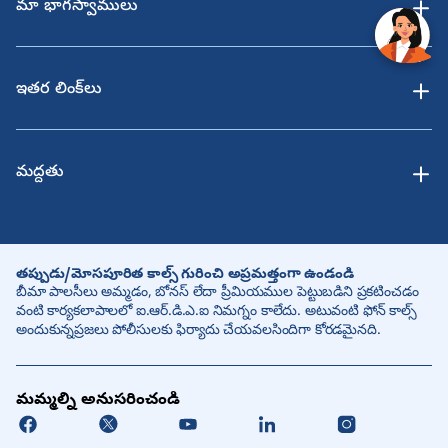
మా భాగస్వాములు
ఇతర లింక్‌లు
మద్దతు
తప్పుడు/మోసపూరిత కాల్స్ గురించి అప్రమత్తంగా ఉండండి
బీమా పాలసీలు అమ్మడం, బోనస్ లేదా ప్రీమియముల పెట్టుబడిని ప్రకటించడం
వంటి కార్యకలాపాలలో ఐ.ఆర్.డి.ఎ.ఐ నిమగ్నం కాలేదు. అటువంటి ఫోన్ కాల్స్
అందుకున్నప్రజలు పోలీసులకు ఫిర్యాదు చేయవలసిందిగా కోరడమైనది.
మమ్మల్ని అనుసరించండి