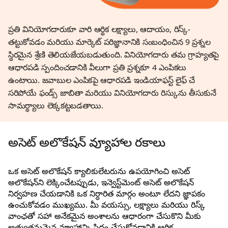
ప్రతి వినియోగదారుకూ వారి ఆర్థిక లక్ష్యాలు, ఆదాయం, రిస్క్-
తట్టుకోవడం మరియు మార్కెట్ పరిజ్ఞానానికి సంబంధించిన 9 ప్రశ్నల
స్థిరమైన శ్రేణి తెలియజేయబడుతుంది. వినియోగదారు తమ గ్రాహ్యతపై
ఆధారపడి స్పందించడానికి వీలుగా ప్రతి ప్రశ్నకూ 4 ఎంపికలు
ఉంటాయి. జవాబుల ఎంపికపై ఆధారపడి ఇండియాఫస్ట్ లైఫ్ చే
సరిపోయే ఫండ్స్ జాబితా మరియు వినియోగదారు రిస్కును తీసుకునే
సామర్థ్యాలు లెక్కకట్టబడతాయి.
అసెట్ అలొకేషన్ వ్యూహాల రకాలు
ఒక అసెట్ అలొకేషన్ క్యాలికులేటరును ఉపయోగించి అసెట్
అలొకేషన్‌ని లెక్కించేటప్పుడు, ఇన్వెస్ట్‌మెంట్ అసెట్ అలొకేషన్‌
నిర్వహణ చేయడానికి ఒక నిర్ధారిత మార్గం అంటూ లేదని జ్ఞాపకం
ఉంచుకోవడం ముఖ్యము. మీ వయస్సు, లక్ష్యాలు మరియు రిస్క్
వాంఛతో సహా అనేకమైన అంశాలను ఆధారంగా చేసుకొని మీకు