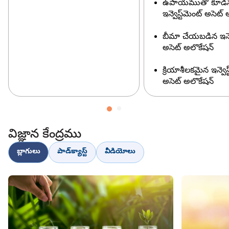
ఉపాయముతో కూడి
ఇన్వెస్ట్‌మెంట్ అసెట్
బీమా చేయబడిన ఇన్వెస
అసెట్ అలొకేషన్
క్రియాశీలకమైన ఇన్వెస్
అసెట్ అలొకేషన్
విజ్ఞాన కేంద్రము
బ్లాగులు
పాడ్‌క్యాస్ట్
వీడియోలు