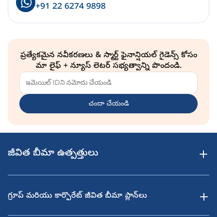
+91 22 6274 9898
ప్రత్యేకమైన నవీకరణలు & స్మార్ట్ ఫైనాన్షియల్ గైడెన్స్ కోసం
మా లైఫ్ + న్యూస్ లెటర్ సభ్యత్వాన్ని పొందండి.
చందా చేయండి
జీవిత బీమా ఉత్పత్తులు
గ్రూప్ మరియు కార్పొరేట్ జీవిత బీమా ప్లాన్‌లు