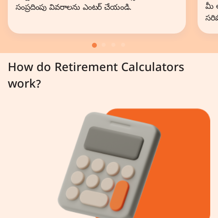
మీ 
సంప్రదింపు వివరాలను ఎంటర్ చేయండి.
సరి
How do Retirement Calculators
work?