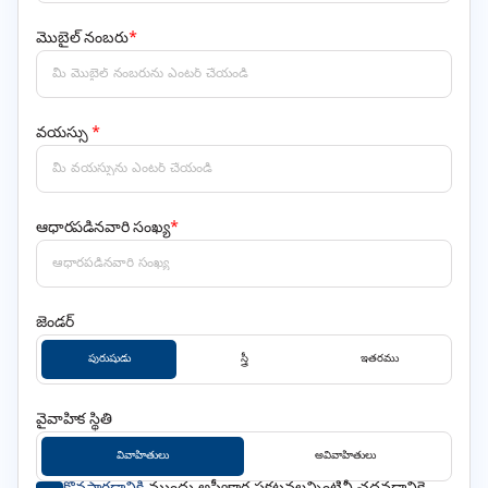
మొబైల్ నంబరు
*
వయస్సు
*
ఆధారపడినవారి సంఖ్య
*
జెండర్
పురుషుడు
స్త్రీ
ఇతరము
వైవాహిక స్థితి
వివాహితులు
అవివాహితులు