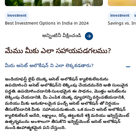
investment
investment
Best Investment Options in India in 2024
Savings vs. In
అన్నింటినీ వీక్షించండి
మేము మీకు ఎలా సహాయపడగలము?
మీరు అసెట్ అలొకేషన్ ని ఎలా లెక్కకడతారు?
ఇండియాఫస్ట్ లైఫ్ యొక్క అసెట్ అలొకేషన్ క్యాలికులేటరును
ఉపయోగించి అసెట్ అలొకేషన్‌ని లెక్కింపు చేయడమనేది అతి సులువైన
పద్ధతి. ఉపయోగించడానికి-సులభమైన ఈ సాధనం, మొత్తం అసెట్‌లను
లెక్కింపు చేయడానికి, మీ ఎంపిక యొక్క వ్యూహాన్ని వర్తింపజేయడానికి,
మరియు మీకు అనుకూలమైన ఫండ్స్ అసెట్ అలొకేషన్ తో నిర్ణయం
తీసుకోవడానికి మీకు సహాయపడుతుంది. ఒక మంచి అసెట్ అలొకేషన్
క్యాలికులేటర్ అనేది, లక్ష్యాలు, రిస్క్ తట్టుకునే శక్తి మరియు ఇన్వెస్ట్‌మెంట్
ఉత్పన్నమును అంశాలుగా తీసుకొని ఇన్వెస్ట్‌మెంట్ అసెట్ అలొకేషన్
నుండి ఊహాత్మకమైన పని చేస్తుంది.