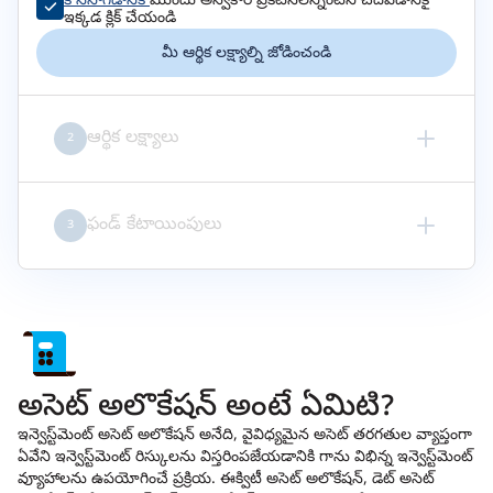
కొనసాగడానికి
ముందు అస్వీకార ప్రకటనలన్నింటినీ చదవడానికై
ఇక్కడ క్లిక్ చేయండి
మీ ఆర్థిక లక్ష్యాల్ని జోడించండి
ఆర్థిక లక్ష్యాలు
2
ఫండ్ కేటాయింపులు
3
అసెట్ అలొకేషన్ అంటే ఏమిటి?
ఇన్వెస్ట్‌మెంట్ అసెట్ అలొకేషన్ అనేది, వైవిధ్యమైన అసెట్ తరగతుల వ్యాప్తంగా
ఏవేని ఇన్వెస్ట్‌మెంట్ రిస్కులను విస్తరింపజేయడానికి గాను విభిన్న ఇన్వెస్ట్‌మెంట్
వ్యూహాలను ఉపయోగించే ప్రక్రియ. ఈక్విటీ అసెట్ అలొకేషన్, డెట్ అసెట్