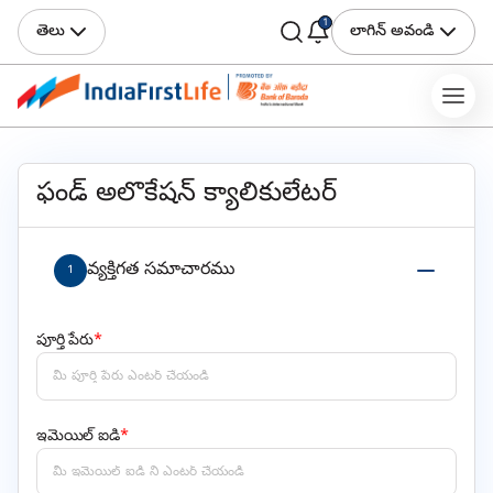
1
తెలు
లాగిన్ అవండి
ఫండ్ అలొకేషన్ క్యాలికులేటర్
వ్యక్తిగత సమాచారము
1
పూర్తి పేరు
*
ఇమెయిల్ ఐడి
*