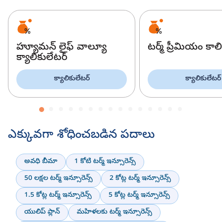
హ్యూమన్ లైఫ్ వాల్యూ
టర్మ్ ప్రీమియం కాలి
క్యాలికులేటర్
క్యాలికులేటర్
క్యాలికులేటర్
ఎక్కువగా శోధించబడిన పదాలు
అవధి బీమా
1 కోటి టర్మ్ ఇన్సూరెన్స్
50 లక్షల టర్మ్ ఇన్సూరెన్స్
2 కోట్ల టర్మ్ ఇన్సూరెన్స్
1.5 కోట్ల టర్మ్ ఇన్సూరెన్స్
5 కోట్ల టర్మ్ ఇన్సూరెన్స్
యులిప్ ప్లాన్
మహిళలకు టర్మ్ ఇన్సూరెన్స్