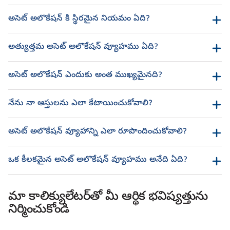
అసెట్ అలొకేషన్ కి స్థిరమైన నియమం ఏది?
అత్యుత్తమ అసెట్ అలొకేషన్ వ్యూహము ఏది?
అసెట్ అలొకేషన్ ఎందుకు అంత ముఖ్యమైనది?
నేను నా ఆస్తులను ఎలా కేటాయించుకోవాలి?
అసెట్ అలొకేషన్ వ్యూహాన్ని ఎలా రూపొందించుకోవాలి?
ఒక కీలకమైన అసెట్ అలొకేషన్ వ్యూహము అనేది ఏది?
మా కాలిక్యులేటర్‌తో మీ ఆర్థిక భవిష్యత్తును
నిర్మించుకోండి