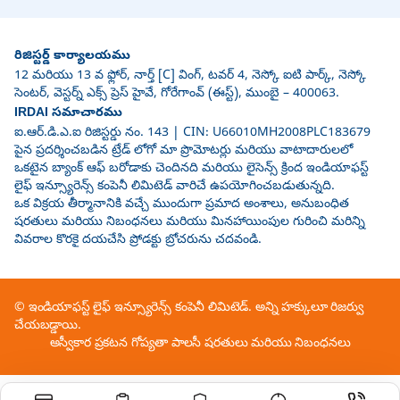
రిజిస్టర్డ్ కార్యాలయము
12 మరియు 13 వ ఫ్లోర్, నార్త్ [C] వింగ్, టవర్ 4, నెస్కో ఐటి పార్క్, నెస్కో
సెంటర్, వెస్టర్న్ ఎక్స్ ప్రెస్ హైవే, గోరేగాంవ్ (ఈస్ట్), ముంబై – 400063.
IRDAI సమాచారము
ఐ.ఆర్.డి.ఎ.ఐ రిజిస్టర్డు నం. 143 | CIN: U66010MH2008PLC183679
పైన ప్రదర్శించబడిన ట్రేడ్ లోగో మా ప్రొమోటర్లు మరియు వాటాదారులలో
ఒకటైన బ్యాంక్ ఆఫ్ బరోడాకు చెందినది మరియు లైసెన్స్ క్రింద ఇండియాఫస్ట్
లైఫ్ ఇన్స్యూరెన్స్ కంపెనీ లిమిటెడ్ వారిచే ఉపయోగించబడుతున్నది.
ఒక విక్రయ తీర్మానానికి వచ్చే ముందుగా ప్రమాద అంశాలు, అనుబంధిత
షరతులు మరియు నిబంధనలు మరియు మినహాయింపుల గురించి మరిన్ని
వివరాల కొరకై దయచేసి ప్రోడక్టు బ్రోచరును చదవండి.
© ఇండియాఫస్ట్ లైఫ్ ఇన్స్యూరెన్స్ కంపెనీ లిమిటెడ్. అన్ని హక్కులూ రిజర్వు
చేయబడ్డాయి.
అస్వీకార ప్రకటన
గోప్యతా పాలసీ
షరతులు మరియు నిబంధనలు