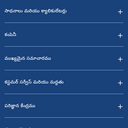
సాధనాలు మరియు క్యాలికులేటర్లు
కంపెనీ
ముఖ్యమైన సమాచారము
కస్టమర్ సర్వీస్ మరియు మద్దతు
పరిజ్ఞాన కేంద్రము