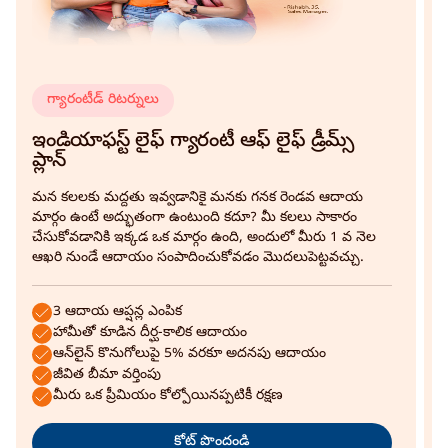
గ్యారంటీడ్ రిటర్నులు
ఇ
ప
ఇండియాఫస్ట్ లైఫ్ గ్యారంటీ ఆఫ్ లైఫ్ డ్రీమ్స్
ప్లాన్
మ
అ
మన కలలకు మద్దతు ఇవ్వడానికై మనకు గనక రెండవ ఆదాయ
చ
మార్గం ఉంటే అద్భుతంగా ఉంటుంది కదూ? మీ కలలు సాకారం
చేసుకోవడానికి ఇక్కడ ఒక మార్గం ఉంది, అందులో మీరు 1 వ నెల
ఆఖరి నుండే ఆదాయం సంపాదించుకోవడం మొదలుపెట్టవచ్చు.
3 ఆదాయ ఆప్షన్ల ఎంపిక
హామీతో కూడిన దీర్ఘ-కాలిక ఆదాయం
ఆన్‌లైన్ కొనుగోలుపై 5% వరకూ అదనపు ఆదాయం
జీవిత బీమా వర్తింపు
మీరు ఒక ప్రీమియం కోల్పోయినప్పటికీ రక్షణ
కోట్ పొందండి