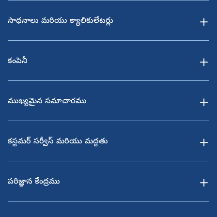
సాధనాలు మరియు క్యాలికులేటర్లు
కంపెనీ
ముఖ్యమైన సమాచారము
కస్టమర్ సర్వీస్ మరియు మద్దతు
పరిజ్ఞాన కేంద్రము