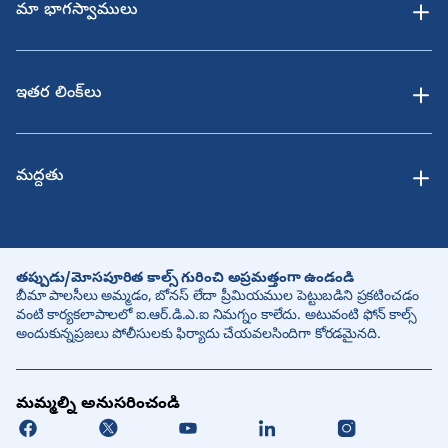
మా భాగస్వాములు
ఇతర లింక్‌లు
మద్దతు
తప్పుడు/మోసపూరిత కాల్స్ గురించి అప్రమత్తంగా ఉండండి
బీమా పాలసీలు అమ్మడం, బోనస్ లేదా ప్రీమియముల పెట్టుబడిని ప్రకటించడం
వంటి కార్యకలాపాలలో ఐ.ఆర్.డి.ఎ.ఐ నిమగ్నం కాలేదు. అటువంటి ఫోన్ కాల్స్
అందుకున్నప్రజలు పోలీసులకు ఫిర్యాదు చేయవలసిందిగా కోరడమైనది.
మమ్మల్ని అనుసరించండి