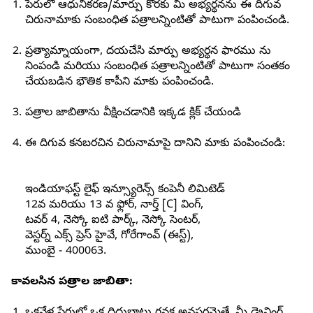
పేరులో ఆధునీకరణ/మార్పు కొరకు మీ అభ్యర్థనను ఈ దిగువ
చిరునామాకు సంబంధిత పత్రాలన్నింటితో పాటుగా పంపించండి.
ప్రత్యామ్నాయంగా, దయచేసి మార్పు అభ్యర్థన ఫారము ను
నింపండి మరియు సంబంధిత పత్రాలన్నింటితో పాటుగా సంతకం
చేయబడిన భౌతిక కాపీని మాకు పంపించండి.
పత్రాల జాబితాను వీక్షించడానికి ఇక్కడ క్లిక్ చేయండి
ఈ దిగువ కనబరచిన చిరునామాపై దానిని మాకు పంపించండి:
ఇండియాఫస్ట్ లైఫ్ ఇన్స్యూరెన్స్ కంపెనీ లిమిటెడ్
12వ మరియు 13 వ ఫ్లోర్, నార్త్ [C] వింగ్,
టవర్ 4, నెస్కో ఐటి పార్క్, నెస్కో సెంటర్,
వెస్టర్న్ ఎక్స్ ప్రెస్ హైవే, గోరేగాంవ్ (ఈస్ట్),
ముంబై - 400063.
కావలసిన పత్రాల జాబితా: