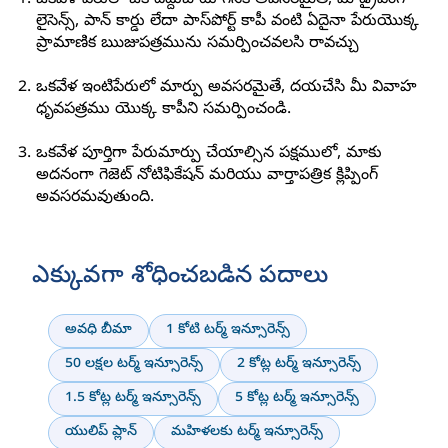
ఒకవేళ పేరులో ఒక దిద్దుబాటు గనక అవసరమైతే, మీ డ్రైవింగ్
లైసెన్స్, పాన్ కార్డు లేదా పాస్‌పోర్ట్ కాపీ వంటి ఏదైనా పేరుయొక్క
ప్రామాణిక ఋజుపత్రమును సమర్పించవలసి రావచ్చు
ఒకవేళ ఇంటిపేరులో మార్పు అవసరమైతే, దయచేసి మీ వివాహ
ధృవపత్రము యొక్క కాపీని సమర్పించండి.
ఒకవేళ పూర్తిగా పేరుమార్పు చేయాల్సిన పక్షములో, మాకు
అదనంగా గెజెట్ నోటిఫికేషన్ మరియు వార్తాపత్రిక క్లిప్పింగ్
అవసరమవుతుంది.
ఎక్కువగా శోధించబడిన పదాలు
అవధి బీమా
1 కోటి టర్మ్ ఇన్సూరెన్స్
50 లక్షల టర్మ్ ఇన్సూరెన్స్
2 కోట్ల టర్మ్ ఇన్సూరెన్స్
1.5 కోట్ల టర్మ్ ఇన్సూరెన్స్
5 కోట్ల టర్మ్ ఇన్సూరెన్స్
యులిప్ ప్లాన్
మహిళలకు టర్మ్ ఇన్సూరెన్స్