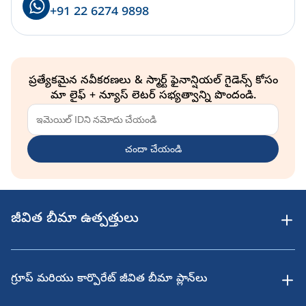
+91 22 6274 9898
ప్రత్యేకమైన నవీకరణలు & స్మార్ట్ ఫైనాన్షియల్ గైడెన్స్ కోసం
మా లైఫ్ + న్యూస్ లెటర్ సభ్యత్వాన్ని పొందండి.
చందా చేయండి
జీవిత బీమా ఉత్పత్తులు
గ్రూప్ మరియు కార్పొరేట్ జీవిత బీమా ప్లాన్‌లు