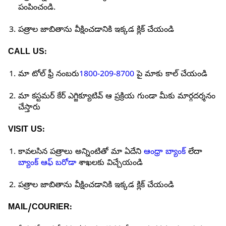
పంపించండి.
పత్రాల జాబితాను వీక్షించడానికి ఇక్కడ క్లిక్ చేయండి
CALL US:
మా టోల్ ఫ్రీ నంబరు
1800-209-8700
పై మాకు కాల్ చేయండి
మా కస్టమర్ కేర్ ఎగ్జిక్యూటివ్ ఆ ప్రక్రియ గుండా మీకు మార్గదర్శనం
చేస్తారు
VISIT US:
కావలసిన పత్రాలు అన్నింటితో మా ఏదేని
ఆంధ్రా బ్యాంక్
లేదా
బ్యాంక్ ఆఫ్ బరోడా
శాఖలకు విచ్చేయండి
పత్రాల జాబితాను వీక్షించడానికి ఇక్కడ క్లిక్ చేయండి
MAIL/COURIER: