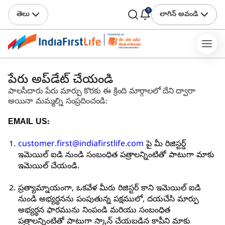
1
తెలు
లాగిన్ అవండి
పేరు అప్‌డేట్ చేయండి
పాలసీదారు పేరు మార్పు కొరకు ఈ క్రింది మార్గాలలో దేని ద్వారా
అయినా మమ్మల్ని సంప్రదించండి:
EMAIL US:
customer.first@indiafirstlife.com
పై మీ రిజిస్టర్డ్
ఇమెయిల్ ఐడి నుండి సంబంధిత పత్రాలన్నింటితో పాటుగా మాకు
ఇమెయిల్ చేయండి.
ప్రత్యామ్నాయంగా, ఒకవేళ మీరు రిజిస్టర్ కాని ఇమెయిల్ ఐడి
నుండి అభ్యర్థనను పంపుతున్న పక్షములో, దయచేసి మార్పు
అభ్యర్థన ఫారమును నింపండి మరియు సంబంధిత
పత్రాలన్నింటితో పాటుగా స్కాన్ చేయబడిన కాపీని మాకు