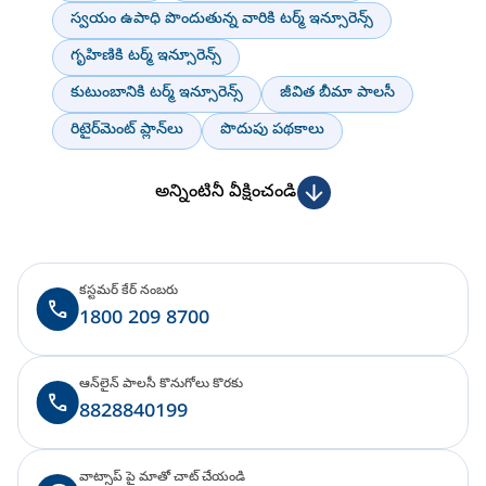
స్వయం ఉపాధి పొందుతున్న వారికి టర్మ్ ఇన్సూరెన్స్
గృహిణికి టర్మ్ ఇన్సూరెన్స్
కుటుంబానికి టర్మ్ ఇన్సూరెన్స్
జీవిత బీమా పాలసీ
రిటైర్‌మెంట్ ప్లాన్‌లు
పొదుపు పథకాలు
అన్నింటినీ వీక్షించండి
కస్టమర్ కేర్ నంబరు
1800 209 8700
ఆన్‌లైన్ పాలసీ కొనుగోలు కొరకు
8828840199
వాట్సాప్ పై మాతో చాట్ చేయండి