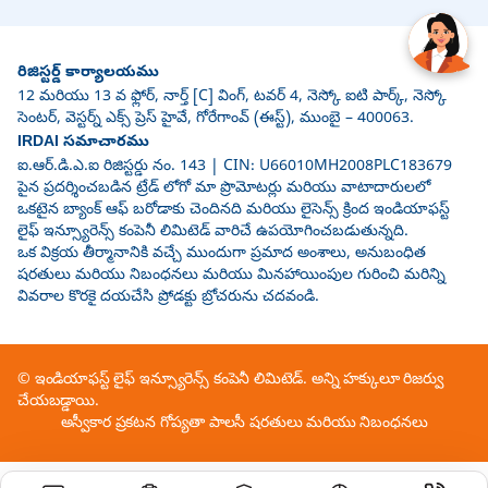
రిజిస్టర్డ్ కార్యాలయము
12 మరియు 13 వ ఫ్లోర్, నార్త్ [C] వింగ్, టవర్ 4, నెస్కో ఐటి పార్క్, నెస్కో
సెంటర్, వెస్టర్న్ ఎక్స్ ప్రెస్ హైవే, గోరేగాంవ్ (ఈస్ట్), ముంబై – 400063.
IRDAI సమాచారము
ఐ.ఆర్.డి.ఎ.ఐ రిజిస్టర్డు నం. 143 | CIN: U66010MH2008PLC183679
పైన ప్రదర్శించబడిన ట్రేడ్ లోగో మా ప్రొమోటర్లు మరియు వాటాదారులలో
ఒకటైన బ్యాంక్ ఆఫ్ బరోడాకు చెందినది మరియు లైసెన్స్ క్రింద ఇండియాఫస్ట్
లైఫ్ ఇన్స్యూరెన్స్ కంపెనీ లిమిటెడ్ వారిచే ఉపయోగించబడుతున్నది.
ఒక విక్రయ తీర్మానానికి వచ్చే ముందుగా ప్రమాద అంశాలు, అనుబంధిత
షరతులు మరియు నిబంధనలు మరియు మినహాయింపుల గురించి మరిన్ని
వివరాల కొరకై దయచేసి ప్రోడక్టు బ్రోచరును చదవండి.
© ఇండియాఫస్ట్ లైఫ్ ఇన్స్యూరెన్స్ కంపెనీ లిమిటెడ్. అన్ని హక్కులూ రిజర్వు
చేయబడ్డాయి.
అస్వీకార ప్రకటన
గోప్యతా పాలసీ
షరతులు మరియు నిబంధనలు