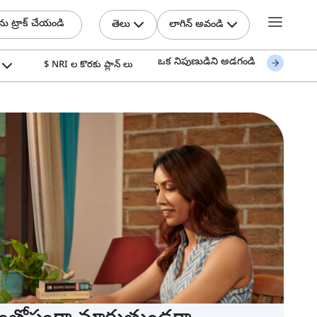
ను ట్రాక్ చేయండి
తెలు
లాగిన్ అవండి
ఒక నిపుణుడిని అడగండి
$ NRI ల కొరకు ప్లాన్ లు