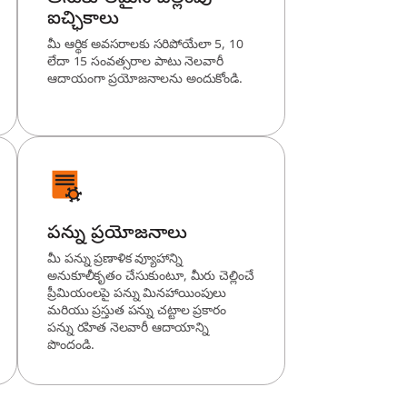
ఐచ్ఛికాలు
మీ ఆర్థిక అవసరాలకు సరిపోయేలా 5, 10
లేదా 15 సంవత్సరాల పాటు నెలవారీ
ఆదాయంగా ప్రయోజనాలను అందుకోండి.
పన్ను ప్రయోజనాలు
మీ పన్ను ప్రణాళిక వ్యూహాన్ని
అనుకూలీకృతం చేసుకుంటూ, మీరు చెల్లించే
ప్రీమియంలపై పన్ను మినహాయింపులు
మరియు ప్రస్తుత పన్ను చట్టాల ప్రకారం
పన్ను రహిత నెలవారీ ఆదాయాన్ని
పొందండి.