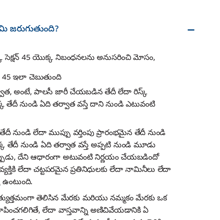
మి జరుగుతుంది?
 సెక్షన్ 45 యొక్క నిబంధనలను అనుసరించి మోసం,
్ 45 ఇలా చెబుతుంది
, అంటే, పాలసీ జారీ చేయబడిన తేదీ లేదా రిస్క్
క తేదీ నుండి ఏది తర్వాత వస్తే దాని నుండి ఎటువంటి
నుండి లేదా ముప్పు వర్తింపు ప్రారంభమైన తేదీ నుండి
్క తేదీ నుండి ఏది తర్వాత వస్తే అప్పటి నుండి మూడు
పుడు, దేని ఆధారంగా అటువంటి నిర్ణయం చేయబడిందో
్తికి లేదా చట్టపరమైన ప్రతినిధులకు లేదా నామినీలు లేదా
ి ఉంటుంది.
తనకు అత్యుత్తమంగా తెలిసిన మేరకు మరియు నమ్మకం మేరకు ఒక
పించగలిగితే, లేదా వాస్తవాన్ని అణిచివేయడానికి ఏ