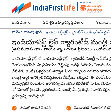
అవధి బీమా
షాప్ లైఫ్ ఇన్స్యూరెన్స్ ప్లాన్‌లు
సాధనాలు మర
హోమ్
పొదుపు ప్లాన్
ఇండియాఫస్ట్ లైఫ్ గ్యారంటీడ్ మంత్లీ ఇన్‌కమ్ ప్లాన్
ఇండియాఫస్ట్ లైఫ్ గ్యారంటీడ్ మంత్లీ ఇ
(అనుసంధానం-కాని, పాల్గొంటున్న, పరిమిత ప్రీమియం, ఎండోమెంట్ 
ఇండియాఫస్ట్ లైఫ్ చే ఇండియాఫస్ట్ లైఫ్ గ్యారంటీడ్ మంత్లీ ఇన్‌కమ్ 
చేయబడుతోంది. మీ ప్రీమియం చెల్లింపు అవధి మరియు విరామ సం
చేసుకొని ఉంటే) పూర్తయిన తర్వాత మీరు రెగ్యులర్ నెలవారీ ఆదాయాన
కాబట్టి ఆర్థిక అనిశ్చిత పరిస్థితులకు వీడ్కోలు చెప్పండి. ఈ ఎండోమెం
దురదృష్టకర సంఘటన జరిగినప్పుడు జీవిత కవరేజీతో పాటు, మెచ
బోనసులతో (ఒకవేళ ప్రకటించబడి ఉంటే) మీ ప్రియమైన వారికి రక్షణ కల్
స్థిరత్వాన్ని అందిస్తుంది.
హామీతో కూడిన నెలసరి
మెచ్యూరిటీ సమయానికి బో