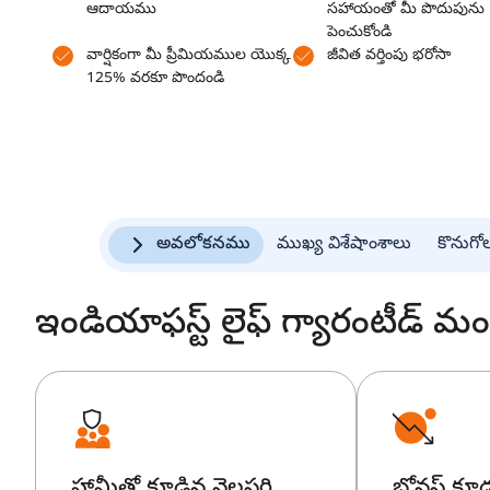
ఆదాయము
సహాయంతో మీ పొదుపును
పెంచుకోండి
వార్షికంగా మీ ప్రీమియముల యొక్క
జీవిత వర్తింపు భరోసా
125% వరకూ పొందండి
అవలోకనము
ముఖ్య విశేషాంశాలు
కొనుగ
ఇండియాఫస్ట్ లైఫ్ గ్యారంటీడ్ మంత
హామీతో కూడిన నెలసరి
బోనస్ కూడ