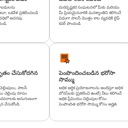
 రాబడులను
దురదృష్టకర సంఘటనలో మీకు మరియు
టూ, ఒకవేళ ప్రకటించబడి
మీ ప్రియమైనవారికి మనశ్శాంతిని కలిగించే
యవధిలో అదనపు
విధంగా పాలసీ మొత్తం కాల వ్యవధికి లైఫ్
దండి.
కవర్‌ పొందండి
ృతం చేసుకోదగిన
పెంపొందించబడిన భరోసా
సొమ్ము
చెల్లింపులు, పాలసీ
అధిక ఆర్థిక ప్రయోజనాలను అందిస్తూ అధిక
చెల్లింపు రూపం
బోనస్‌లకు (ప్రకటించి ఉంటే) వీలు కలిగించే
అవసరాలకు అనుగుణంగా
అధిక ప్రీమియం చెల్లింపుల కోసం
పన చేసుకోండి.
పెంపొందిత భరోసా సొమ్ము కోసం అర్హత.