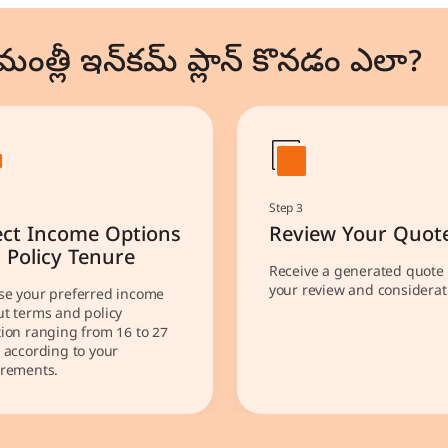
మంత్లీ ఇన్‌కమ్ ప్లాన్ కొనడం ఎలా?
Step 3
ect Income Options
Review Your Quot
 Policy Tenure
Receive a generated quote 
your review and considerat
se your preferred income
t terms and policy
ion ranging from 16 to 27
 according to your
irements.