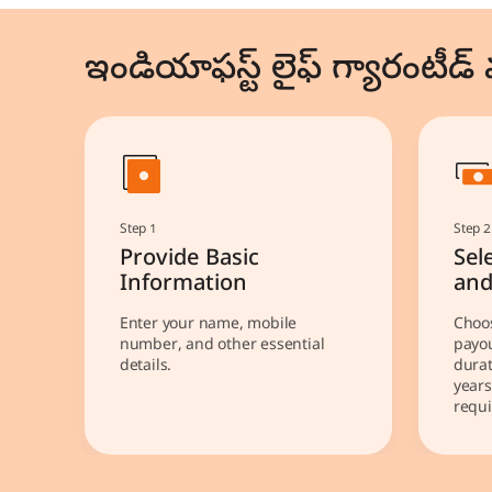
ఇండియాఫస్ట్ లైఫ్ గ్యారంటీడ్ 
Step 1
Step 2
Provide Basic
Sel
Information
and
Enter your name, mobile
Choo
number, and other essential
payou
details.
durat
years
requ