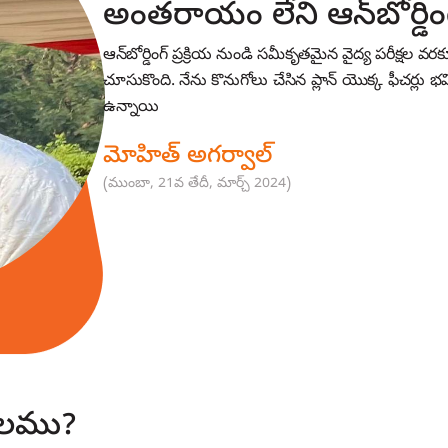
అంతరాయం లేని ఆన్‌బోర్డింగ్
ఆన్‌బోర్డింగ్ ప్రక్రియ నుండి సమీకృతమైన వైద్య పరీక్షల
చూసుకొంది. నేను కొనుగోలు చేసిన ప్లాన్ యొక్క ఫీచర్లు భ
ఉన్నాయి
మోహిత్ అగర్వాల్
(ముంబా, 21వ తేదీ, మార్చ్ 2024)
లము?