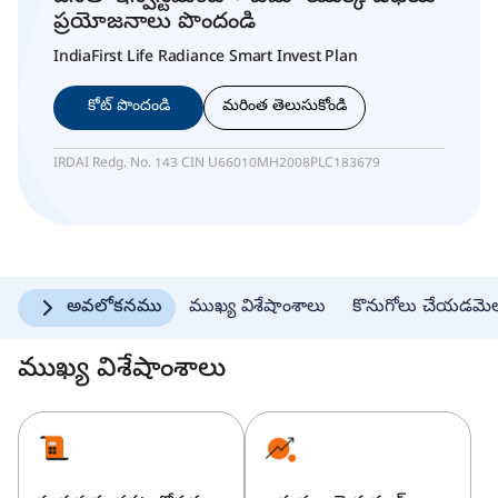
ప్రయోజనాలు పొందండి
IndiaFirst Life Radiance Smart Invest Plan
కోట్ పొందండి
మరింత తెలుసుకోండి
IRDAI Redg. No. 143 CIN U66010MH2008PLC183679
అవలోకనము
ముఖ్య విశేషాంశాలు
కొనుగోలు చేయడమె
ముఖ్య విశేషాంశాలు