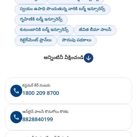
స్వయం ఉపాధి పొందుతున్న వారికి టర్మ్ ఇన్సూరెన్స్
గృహిణికి టర్మ్ ఇన్సూరెన్స్
కుటుంబానికి టర్మ్ ఇన్సూరెన్స్
జీవిత బీమా పాలసీ
రిటైర్‌మెంట్ ప్లాన్‌లు
పొదుపు పథకాలు
అన్నింటినీ వీక్షించండి
కస్టమర్ కేర్ నంబరు
1800 209 8700
ఆన్‌లైన్ పాలసీ కొనుగోలు కొరకు
8828840199