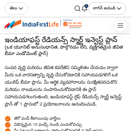
1
తెలు
లాగిన్ అవండి
ఇండియాఫస్ట్ రేడియన్స్ స్మార్ట్ ఇన్వెస్ట్ ప్లాన్
(ఒక యూనిట్ అనుసంధానిత, పాల్గొనడం లేని, వ్యక్తిగతమైన జీవిత
బీమా ఎండోమెంట్ ప్లాన్)
సంపద వృద్ధి మరియు జీవిత కవరేజీని సమ్మిళితం చేయడం ద్వారా
మీరు ఒక వారసత్వాన్ని వృద్ధి చేసుకోవడానికి సహాయపడగలిగే ఒక
యులిప్ బీమా ప్లాను. మీ ఆర్థిక వ్యవహారాలను సురక్షితపరచుకొని
మరియు రాబడులను సంపాదించుకోవడానికి ఈ ప్లాన్
సహాయపడగలుగుతుంది. ఇండియాఫస్ట్ లైఫ్ రేడియన్స్ స్మార్ట్ ఇన్వెస్ట్
ప్లాన్ తో 1 ప్లానులో 2 ప్రయోజనాలను ఆనందించండి.
జీరో ఫండ్ కేటాయింపు ఛార్జీలు
విభిన్నమైన 10 ఫండ్స్ నుండి ఎంచుకోవచ్చు