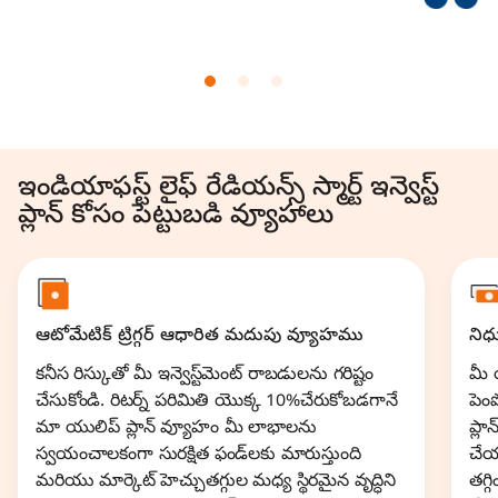
ఇండియాఫస్ట్ లైఫ్ రేడియన్స్ స్మార్ట్ ఇన్వెస్ట్
ప్లాన్ కోసం పెట్టుబడి వ్యూహాలు
ఆటోమేటిక్ ట్రిగ్గర్ ఆధారిత మదుపు వ్యూహము
నిధ
కనీస రిస్కుతో మీ ఇన్వెస్ట్‌మెంట్ రాబడులను గరిష్టం
మీ 
చేసుకోండి. రిటర్న్ పరిమితి యొక్క 10%చేరుకోబడగానే
పెం
మా యులిప్ ప్లాన్ వ్యూహం మీ లాభాలను
ప్లా
స్వయంచాలకంగా సురక్షిత ఫండ్‌లకు మారుస్తుంది
చేయ
మరియు మార్కెట్ హెచ్చుతగ్గుల మధ్య స్థిరమైన వృద్ధిని
తగ్