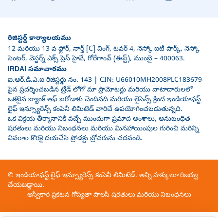
రిజిస్టర్డ్ కార్యాలయము
12 మరియు 13 వ ఫ్లోర్, నార్త్ [C] వింగ్, టవర్ 4, నెస్కో ఐటి పార్క్, నెస్కో
సెంటర్, వెస్టర్న్ ఎక్స్ ప్రెస్ హైవే, గోరేగాంవ్ (ఈస్ట్), ముంబై – 400063.
IRDAI సమాచారము
ఐ.ఆర్.డి.ఎ.ఐ రిజిస్టర్డు నం. 143 | CIN: U66010MH2008PLC183679
పైన ప్రదర్శించబడిన ట్రేడ్ లోగో మా ప్రొమోటర్లు మరియు వాటాదారులలో
ఒకటైన బ్యాంక్ ఆఫ్ బరోడాకు చెందినది మరియు లైసెన్స్ క్రింద ఇండియాఫస్ట్
లైఫ్ ఇన్స్యూరెన్స్ కంపెనీ లిమిటెడ్ వారిచే ఉపయోగించబడుతున్నది.
ఒక విక్రయ తీర్మానానికి వచ్చే ముందుగా ప్రమాద అంశాలు, అనుబంధిత
షరతులు మరియు నిబంధనలు మరియు మినహాయింపుల గురించి మరిన్ని
వివరాల కొరకై దయచేసి ప్రోడక్టు బ్రోచరును చదవండి.
© ఇండియాఫస్ట్ లైఫ్ ఇన్స్యూరెన్స్ కంపెనీ లిమిటెడ్. అన్ని హక్కులూ రిజర్వు
చేయబడ్డాయి.
అస్వీకార ప్రకటన
గోప్యతా పాలసీ
షరతులు మరియు నిబంధనలు