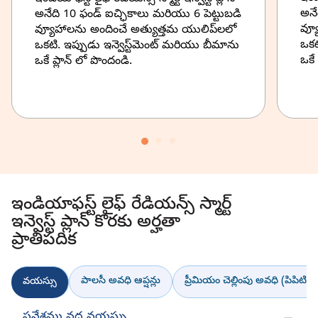
అనే
అనేది 10 ఫండ్ ఐచ్ఛికాలు మరియు 6 పెట్టుబడి
వ్య
వ్యూహాలను అందించే అత్యుత్తమ యులిప్‌లలో
ఒకట
ఒకటి. ఇప్పుడు ఇన్వెస్ట్‌మెంట్ మరియు బీమాను
ఒకే 
ఒకే ప్లాన్ లో పొందండి.
ఇండియాఫస్ట్ లైఫ్ రేడియన్స్ స్మార్ట్
ఇన్వెస్ట్ ప్లాన్ కొరకు అర్హతా
ప్రాతిపదిక
పాలసీ అవధి ఆప్షన్లు
ప్రీమియం చెల్లింపు అవధి (పిపిటి)
వయస్సు
ప్రవేశము వద్ద వయస్సు