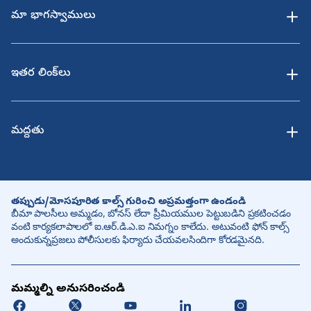
మా భాగస్వాములు
ఇతర లింక్‌లు
మద్దతు
తప్పుడు/మోసపూరిత కాల్స్ గురించి అప్రమత్తంగా ఉండండి
బీమా పాలసీలు అమ్మడం, బోనస్ లేదా ప్రీమియముల పెట్టుబడిని ప్రకటించడం
వంటి కార్యకలాపాలలో ఐ.ఆర్.డి.ఎ.ఐ నిమగ్నం కాలేదు. అటువంటి ఫోన్ కాల్స్
అందుకున్నప్రజలు పోలీసులకు ఫిర్యాదు చేయవలసిందిగా కోరడమైనది.
మమ్మల్ని అనుసరించండి