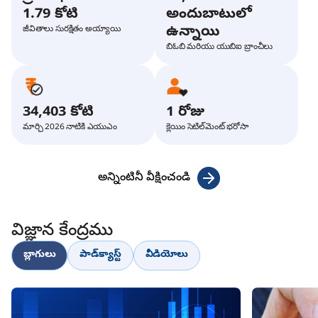
1.79 కోటి
అందుబాటులో
ఉన్నాయి
జీవితాలు సురక్షితం అయ్యాయి
బిఓబి మరియు యుబిఐ బ్రాంచీలు
34,403 కోటి
1 రోజు
మార్చి 2026 నాటికి ఎయుఎం
క్లెయిం సెటిల్‌మెంట్ భరోసా
అన్నింటినీ వీక్షించండి
విజ్ఞాన కేంద్రము
బ్లాగులు
పాడ్‌క్యాస్ట్
వీడియోలు