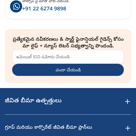
వాట్సాప్ పై మాతో చాట్ చేయండి
+91 22 6274 9898
ప్రత్యేకమైన నవీకరణలు & స్మార్ట్ ఫైనాన్షియల్ గైడెన్స్ కోసం
మా లైఫ్ + న్యూస్ లెటర్ సభ్యత్వాన్ని పొందండి.
చందా చేయండి
జీవిత బీమా ఉత్పత్తులు
గ్రూప్ మరియు కార్పొరేట్ జీవిత బీమా ప్లాన్‌లు