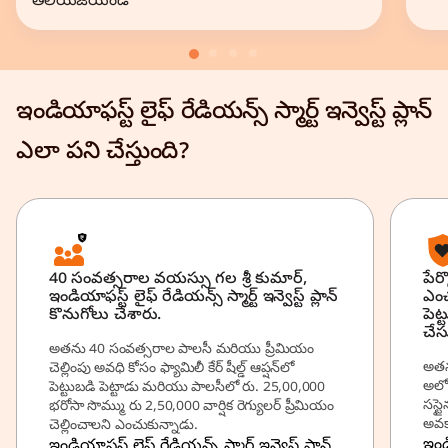
తెలియజేయండి
ఇండియాఫస్ట్ లైఫ్ రేడియన్స్ స్మార్ట్ ఇన్వెస్ట్ ప్లాన్
ఎలా పని చేస్తుంది?
40 సంవత్సరాల వయస్సు గల శ్రీ కుమార్,
పేర
ఇండియాఫస్ట్ లైఫ్ రేడియన్స్ స్మార్ట్ ఇన్వెస్ట్ ప్లాన్‌
ఎం
కొనుగోలు చేశారు.
పెట
చేస
అతను 40 సంవత్సరాల పాలసీ మరియు ప్రీమియం
అతన
చెల్లింపు అవధి కోసం ఫ్యామిలీ కేర్ షీల్డ్ ఆప్షన్‌లో
అలోక
పెట్టుబడి పెట్టాడు మరియు పాలసీలో రు. 25,00,000
సస్ట
భరోసా సొమ్ము రు 2,50,000 వార్షిక రెగ్యులర్ ప్రీమియం
అవక
చెల్లించాలని ఎంచుకున్నాడు.
ఇండి
ఇండియాఫస్ట్ లైఫ్ రేడియన్స్ స్మార్ట్ ఇన్వెస్ట్ ప్లాన్