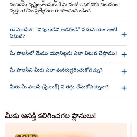
సంపదను సృష్టించాలనుకునే మీ వంటి అధిక నికర విలువగల
వ్యక్తుల కోసం ప్రత్యేకంగా రూపొందించబడింది.
ఈ పాలసీలో "నిపుణుడిని అడగండి" సదుపాయం అంటే
ఏమిటి?
మీ పాలసీలో మేము యూనిట్లను ఎలా విలువ చేస్తాము?
మీ పాలసీని మీరు ఎలా పునరుద్ధరించుకోవచ్చు?
మీరు మీ పాలసీ (ఫ్రీ-లుక్) ని రద్దు చేసుకోవచ్చునా?
మీకు ఆసక్తి కలిగించగల ప్లానులు!