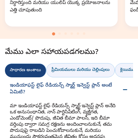
నిర్ధారిస్తుంది మరియు యులిప్ యొక్క ప్రయోజనాలను
మేమ
ఎత్తి చూపుతుంది
ఫండ
మేము ఎలా సహాయపడగలము?
ప్రీమియములు మరియు చెల్లింపులు
క్లెయిము 
సాధారణ అంశాలు
ఇండియాఫస్ట్ లైఫ్ రేడియన్స్ స్మార్ట్ ఇన్వెస్ట్ ప్లాన్ అంటే
ఏమిటి?
మా ఇండియాఫస్ట్ లైఫ్ రేడియన్స్ స్మార్ట్ ఇన్వెస్ట్ ప్లాన్ అనేది
ఒక అనుసంధానిత, నాన్ పార్టిసిపేటింగ్, వ్యక్తిగత,
ఎండోమెంట్/ పొదుపు, జీవిత బీమా పాలసీ, ఇది బీమా
వర్తింపు ద్వారా సమగ్ర రక్షణను అందించాలనుకునే, తమ
పొదుపుపై రాబడిని పెంచుకోవాలనుకునే, మరియు
మున్ముందు సౌకర్యవంతమైన జీవితం కోసం అదనపు