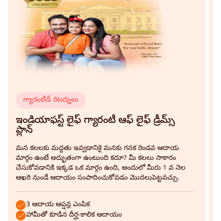
ఎటువంటి వడ్డీ లేదా రుసుము లేకుండా అన్ని బకాయిలు
మరియు చెల్లించని ప్రీమియములు వసూలు
చేసుకోబడతాయి.
నిలిపివేయబడిన కాలానికి వర్తించే విధంగా ప్రీమియం
కేటాయింపు ఛార్జీ విధించబడుతుంది. ఇతర ఛార్జీలు ఏవీ
విధించబడవు.
పాలసీని నిలిపివేసే సమయంలో తగ్గించుకోబడిన
నిలిపివేత ఛార్జీలు తిరిగి ఫండ్‌కు జోడించబడతాయి.
గ్యారంటీడ్ రిటర్నులు
లాక్-ఇన్ కాలవ్యవధి తర్వాత నిలిపి వేయబడిన పాలసీ
ఇ
ప్రో-రేటా మోర్టాలిటీ రుసుము
యొక్క పునరుద్ధరణ
ప
ఇండియాఫస్ట్ లైఫ్ గ్యారంటీ ఆఫ్ లైఫ్ డ్రీమ్స్
చెల్లించబడిన ఏదేని స్టాంప్ డ్యూటీ
ప్లాన్
మ
వైద్య పరీక్షపై చేయబడిన ఖర్చులు, ఏవైనా ఉంటే.
అ
మన కలలకు మద్దతు ఇవ్వడానికై మనకు గనక రెండవ ఆదాయ
చ
మార్గం ఉంటే అద్భుతంగా ఉంటుంది కదూ? మీ కలలు సాకారం
చేసుకోవడానికి ఇక్కడ ఒక మార్గం ఉంది, అందులో మీరు 1 వ నెల
ఆఖరి నుండే ఆదాయం సంపాదించుకోవడం మొదలుపెట్టవచ్చు.
ఎటువంటి వడ్డీ లేదా రుసుము వసూలు చేయకుండా బేస్
3 ఆదాయ ఆప్షన్ల ఎంపిక
పాలసీ క్రింద అన్ని బకాయిలు మరియు చెల్లించని
హామీతో కూడిన దీర్ఘ-కాలిక ఆదాయం
ప్రీమియములు వసూలు చేసుకోబడతాయి.