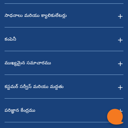
సాధనాలు మరియు క్యాలికులేటర్లు
కంపెనీ
ముఖ్యమైన సమాచారము
కస్టమర్ సర్వీస్ మరియు మద్దతు
పరిజ్ఞాన కేంద్రము