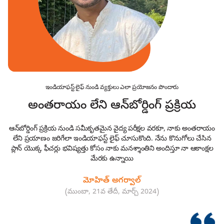
ఇండియాఫస్ట్ లైఫ్ నుండి వ్యక్తులు ఎలా ప్రయోజనం పొందారు
అంతరాయం లేని ఆన్‌బోర్డింగ్ ప్రక్రియ
ఆన్‌బోర్డింగ్ ప్రక్రియ నుండి సమీకృతమైన వైద్య పరీక్షల వరకూ, నాకు అంతరాయం
లేని ప్రయాణం జరిగేలా ఇండియాఫస్ట్ లైఫ్ చూసుకొంది. నేను కొనుగోలు చేసిన
ప్లాన్ యొక్క ఫీచర్లు భవిష్యత్తు కోసం నాకు మనశ్శాంతిని అందిస్తూ నా ఆకాంక్షల
స్
మేరకు ఉన్నాయి
మోహిత్ అగర్వాల్
(ముంబా, 21వ తేదీ, మార్చ్ 2024)