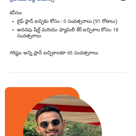
కనీసం:
లైఫ్ ప్లాన్ ఐచ్ఛికం కోసం : 0 సంవత్సరాలు (91 రోజులు)
అదనపు షీల్డ్ మరియు ఫ్యామిలీ కేర్ ఐచ్ఛికాల కోసం: 18
సంవత్సరాలు
గరిష్టం: అన్ని ప్లాన్ ఐచ్ఛికాలకూ 65 సంవత్సరాలు