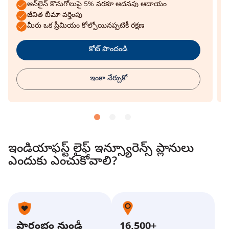
ఆన్‌లైన్ కొనుగోలుపై 5% వరకూ అదనపు ఆదాయం
వర్తించే విధంగా ప్రీమియం కేటాయింపు ఛార్జీ
జీవిత బీమా వర్తింపు
విధించబడుతుంది.
మీరు ఒక ప్రీమియం కోల్పోయినప్పటికీ రక్షణ
ఇతర ఛార్జీలు ఏవీ విధించబడవు.
కోట్ పొందండి
ఇంకా నేర్చుకో
ఇండియాఫస్ట్ లైఫ్ ఇన్స్యూరెన్స్ ప్లానులు
ఎందుకు ఎంచుకోవాలి?
ప్రారంభం నుండీ
16,500+