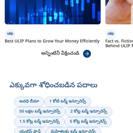
ulip
ulip
Best ULIP Plans to Grow Your Money Efficiently
Fact vs. Fict
Behind ULIP 
అన్నింటినీ వీక్షించండి
ఎక్కువగా శోధించబడిన పదాలు
అవధి బీమా
1 కోటి టర్మ్ ఇన్సూరెన్స్
50 లక్షల టర్మ్ ఇన్సూరెన్స్
2 కోట్ల టర్మ్ ఇన్సూరెన్స్
1.5 కోట్ల టర్మ్ ఇన్సూరెన్స్
5 కోట్ల టర్మ్ ఇన్సూరెన్స్
యులిప్ ప్లాన్
మహిళలకు టర్మ్ ఇన్సూరెన్స్