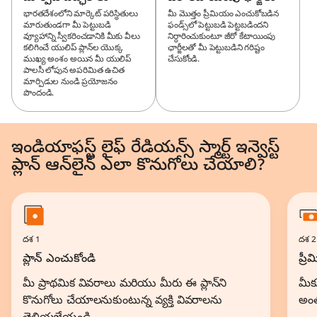
భారతదేశంలోని మార్కెట్ పరిస్థితులు
మీ మొత్తం ప్రీమియం ఎంచుకోబడిన
మారుతుండగా మీ పెట్టుబడి
ఫండ్స్‌లో పెట్టుబడి పెట్టబడిందని
వ్యూహాన్ని స్వీకరించడానికి మీకు వీలు
నిర్ధారించుకుంటూ జీరో కేటాయింపు
కలిగించే యులిప్ ప్లాన్‌ల యొక్క
ఛార్జీలతో మీ పెట్టుబడిని గరిష్టం
ముఖ్య అంశం అయిన మీ యులిప్
చేసుకోండి.
పాలసీ లోపున అపరిమిత ఉచిత
మార్పిడుల నుండి ప్రయోజనం
పొందండి.
ఇండియాఫస్ట్ లైఫ్ రేడియన్స్ స్మార్ట్ ఇన్వెస్ట్
ప్లాన్ ఆన్‌లైన్ ఎలా కొనుగోలు చేయాలి?
దశ 1
దశ 2
ప్లాన్ ఎంచుకోండి
ప్ర
మీ ప్రాథమిక వివరాలు మరియు మీరు ఈ ప్లాన్‌ని
మీక
కొనుగోలు చేయాలనుకుంటున్న వ్యక్తి వివరాలను
అంత