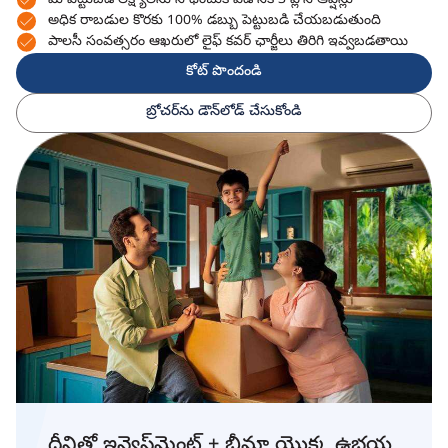
మీ పెట్టుబడి లక్ష్యాలను సాధించుకోవడానికి 3 ప్లాన్ ఆప్షన్లు
అధిక రాబడుల కొరకు 100% డబ్బు పెట్టుబడి చేయబడుతుంది
పాలసీ సంవత్సరం ఆఖరులో లైఫ్ కవర్ ఛార్జీలు తిరిగి ఇవ్వబడతాయి
కోట్ పొందండి
బ్రోచర్‌ను డౌన్‌లోడ్ చేసుకోండి
దీనితో ఇన్వెస్ట్‌మెంట్ + బీమా యొక్క ఉభయ