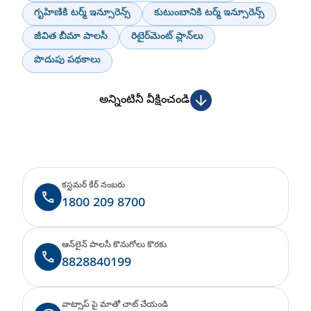
గృహిణికి టర్మ్ ఇన్సూరెన్స్
కుటుంబానికి టర్మ్ ఇన్సూరెన్స్
జీవిత బీమా పాలసీ
రిటైర్‌మెంట్ ప్లాన్‌లు
పొదుపు పథకాలు
అన్నింటినీ వీక్షించండి
కస్టమర్ కేర్ నంబరు
1800 209 8700
ఆన్‌లైన్ పాలసీ కొనుగోలు కొరకు
8828840199
వాట్సాప్ పై మాతో చాట్ చేయండి