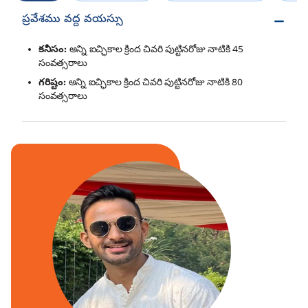
ప్రవేశము వద్ద వయస్సు
కనీసం:
అన్ని ఐచ్ఛికాల క్రింద చివరి పుట్టినరోజు నాటికి 45
సంవత్సరాలు
గరిష్టం:
అన్ని ఐచ్ఛికాల క్రింద చివరి పుట్టినరోజు నాటికి 80
సంవత్సరాలు