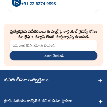
+91 22 6274 9898
ప్రత్యేకమైన నవీకరణలు & స్మార్ట్ ఫైనాన్షియల్ గైడెన్స్ కోసం
మా లైఫ్ + న్యూస్ లెటర్ సభ్యత్వాన్ని పొందండి.
చందా చేయండి
జీవిత బీమా ఉత్పత్తులు
గ్రూప్ మరియు కార్పొరేట్ జీవిత బీమా ప్లాన్‌లు