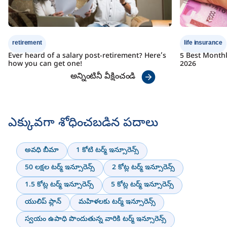
retirement
life insurance
Ever heard of a salary post-retirement? Here’s
5 Best Month
how you can get one!
2026
అన్నింటినీ వీక్షించండి
ఎక్కువగా శోధించబడిన పదాలు
అవధి బీమా
1 కోటి టర్మ్ ఇన్సూరెన్స్
50 లక్షల టర్మ్ ఇన్సూరెన్స్
2 కోట్ల టర్మ్ ఇన్సూరెన్స్
1.5 కోట్ల టర్మ్ ఇన్సూరెన్స్
5 కోట్ల టర్మ్ ఇన్సూరెన్స్
యులిప్ ప్లాన్
మహిళలకు టర్మ్ ఇన్సూరెన్స్
స్వయం ఉపాధి పొందుతున్న వారికి టర్మ్ ఇన్సూరెన్స్