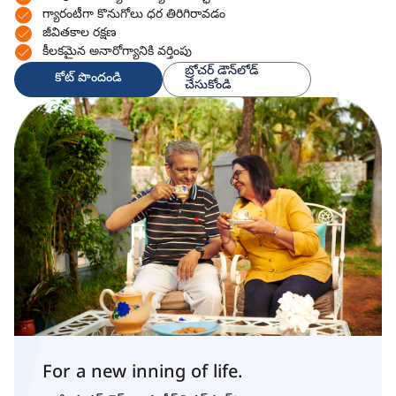
గ్యారంటీగా కొనుగోలు ధర తిరిగిరావడం
జీవితకాల రక్షణ
కీలకమైన అనారోగ్యానికి వర్తింపు
బ్రోచర్ డౌన్‌లోడ్
కోట్ పొందండి
చేసుకోండి
For a new inning of life.