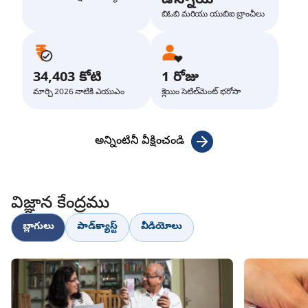
ఉన్నాయి
బిఓబి మరియు యుబిఐ బ్రాంచీలు
34,403 కోటి
1 రోజు
మార్చి 2026 నాటికి ఎయుఎం
క్లెయిం సెటిల్‌మెంట్ భరోసా
అన్నింటినీ వీక్షించండి
విజ్ఞాన కేంద్రము
బ్లాగులు
పాడ్‌క్యాస్ట్
వీడియోలు