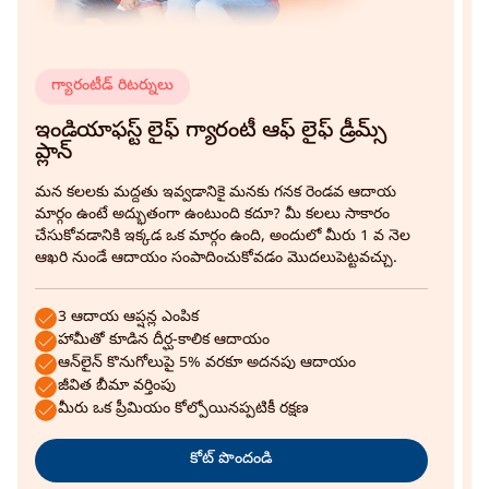
గ్యారంటీడ్ రిటర్నులు
ఇ
ఇండియాఫస్ట్ లైఫ్ గ్యారంటీ ఆఫ్ లైఫ్ డ్రీమ్స్
మ
ప్లాన్
భ
గ
మన కలలకు మద్దతు ఇవ్వడానికై మనకు గనక రెండవ ఆదాయ
వ
మార్గం ఉంటే అద్భుతంగా ఉంటుంది కదూ? మీ కలలు సాకారం
చేసుకోవడానికి ఇక్కడ ఒక మార్గం ఉంది, అందులో మీరు 1 వ నెల
ఆఖరి నుండే ఆదాయం సంపాదించుకోవడం మొదలుపెట్టవచ్చు.
3 ఆదాయ ఆప్షన్ల ఎంపిక
హామీతో కూడిన దీర్ఘ-కాలిక ఆదాయం
ఆన్‌లైన్ కొనుగోలుపై 5% వరకూ అదనపు ఆదాయం
జీవిత బీమా వర్తింపు
మీరు ఒక ప్రీమియం కోల్పోయినప్పటికీ రక్షణ
కోట్ పొందండి