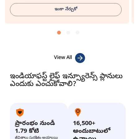
ఇంకా నేర్చుకో
View All
ఇండియాఫస్ట్ లైఫ్ ఇన్స్యూరెన్స్ ప్లానులు
ఎందుకు ఎంచుకోవాలి?
ప్రారంభం నుండీ
16,500+
1.79 కోటి
అందుబాటులో
జీవితాలు సురక్షితం అయ్యాయి