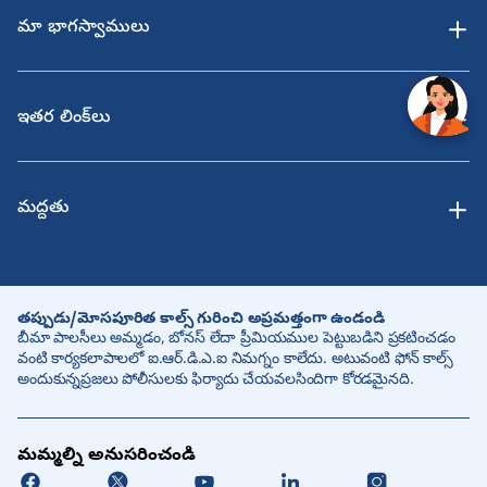
మా భాగస్వాములు
ఇతర లింక్‌లు
మద్దతు
తప్పుడు/మోసపూరిత కాల్స్ గురించి అప్రమత్తంగా ఉండండి
బీమా పాలసీలు అమ్మడం, బోనస్ లేదా ప్రీమియముల పెట్టుబడిని ప్రకటించడం
వంటి కార్యకలాపాలలో ఐ.ఆర్.డి.ఎ.ఐ నిమగ్నం కాలేదు. అటువంటి ఫోన్ కాల్స్
అందుకున్నప్రజలు పోలీసులకు ఫిర్యాదు చేయవలసిందిగా కోరడమైనది.
మమ్మల్ని అనుసరించండి