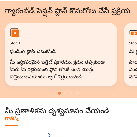
గ్యారంటీడ్ పెన్షన్ ప్లాన్ కొనుగోలు చేసే ప్రక్రియ
Step 1
Step
ఫండింగ్ ప్లాన్ చేసుకోండి
మీ 
మీ ఆర్థికపరమైన బడ్జెట్ ప్రకారము, క్రమం తప్పకుండా
పాల
మీరు మీ రిటైర్‌మెంట్ ప్లాన్ లోనికి ఎంత మొత్తం
ఎంచ
చెల్లించాలనుకుంటున్నారో నిర్ణయించండి.
నెరవ
మీ ప్రణాళికను దృశ్యమానం చేయండి
రాజేష్