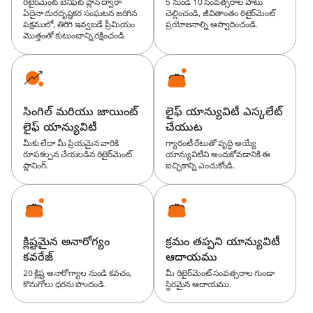
రిటైర్‌మెంట్ బెనిఫిట్ ప్లాన్ ద్వారా
5 నుండి 10 సంవత్సరాల పాటు
ఏదైనా దురదృష్టకర సంఘటన జరిగిన
చెల్లించండి, జీవితాంతం రిటైర్‌మెంట్
పక్షములో, తిరిగి ఇవ్వబడే ప్రీమియం
ప్రయోజనాల్ని ఆస్వాదించండి.
మొత్తంతో కుటుంబాన్ని రక్షించండి
సింగిల్ మరియు జాయింట్
లైఫ్ యాన్యువిటీ ఎస్కలేట్
లైఫ్ యాన్యువిటీ
చేయుట
మీకు లేదా మీ ప్రియమైన వారికి
గ్యారంటీ రేటుతో వృద్ధి అయ్యే
రూపకల్పన చేయబడిన రిటైర్‌మెంట్
యాన్యువిటీని అందుకోవడానికి ఈ
ప్లానింగ్.
ఐచ్ఛికాన్ని ఎంచుకోండి.
క్లిష్టమైన అనారోగ్యం
క్రమం తప్పని యాన్యువిటీ
కవరేజ్
ఆదాయము
20 క్లిష్ట అనారోగ్యాల నుండి కవచం,
మీ రిటైర్‌మెంట్ సంవత్సరాల గుండా
కొనుగోలు ధరను పొందండి.
స్థిరమైన ఆదాయము.