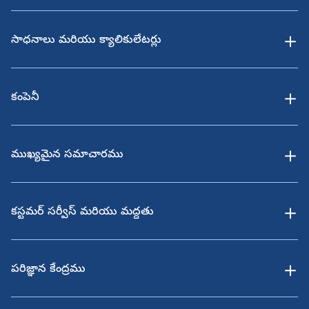
సాధనాలు మరియు క్యాలికులేటర్లు
కంపెనీ
ముఖ్యమైన సమాచారము
కస్టమర్ సర్వీస్ మరియు మద్దతు
పరిజ్ఞాన కేంద్రము