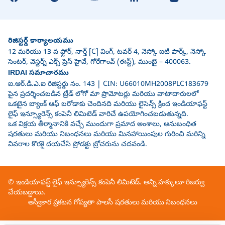
రిజిస్టర్డ్ కార్యాలయము
12 మరియు 13 వ ఫ్లోర్, నార్త్ [C] వింగ్, టవర్ 4, నెస్కో ఐటి పార్క్, నెస్కో
సెంటర్, వెస్టర్న్ ఎక్స్ ప్రెస్ హైవే, గోరేగాంవ్ (ఈస్ట్), ముంబై – 400063.
IRDAI సమాచారము
ఐ.ఆర్.డి.ఎ.ఐ రిజిస్టర్డు నం. 143 | CIN: U66010MH2008PLC183679
పైన ప్రదర్శించబడిన ట్రేడ్ లోగో మా ప్రొమోటర్లు మరియు వాటాదారులలో
ఒకటైన బ్యాంక్ ఆఫ్ బరోడాకు చెందినది మరియు లైసెన్స్ క్రింద ఇండియాఫస్ట్
లైఫ్ ఇన్స్యూరెన్స్ కంపెనీ లిమిటెడ్ వారిచే ఉపయోగించబడుతున్నది.
ఒక విక్రయ తీర్మానానికి వచ్చే ముందుగా ప్రమాద అంశాలు, అనుబంధిత
షరతులు మరియు నిబంధనలు మరియు మినహాయింపుల గురించి మరిన్ని
వివరాల కొరకై దయచేసి ప్రోడక్టు బ్రోచరును చదవండి.
© ఇండియాఫస్ట్ లైఫ్ ఇన్స్యూరెన్స్ కంపెనీ లిమిటెడ్. అన్ని హక్కులూ రిజర్వు
చేయబడ్డాయి.
అస్వీకార ప్రకటన
గోప్యతా పాలసీ
షరతులు మరియు నిబంధనలు