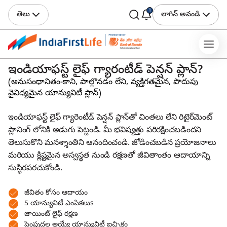
1
తెలు
లాగిన్ అవండి
ఇండియాఫస్ట్ లైఫ్ గ్యారంటీడ్ పెన్షన్ ప్లాన్?
(అనుసంధానితం-కాని, పాల్గొనడం లేని, వ్యక్తిగతమైన, పొదుపు
వైవిధ్యమైన యాన్యువిటీ ప్లాన్)
ఇండియాఫస్ట్ లైఫ్ గ్యారెంటీడ్ పెన్షన్ ప్లాన్‌తో చింతలు లేని రిటైర్‌మెంట్
ప్లానింగ్ లోనికి అడుగు పెట్టండి. మీ భవిష్యత్తు పరిరక్షించబడిందని
తెలుసుకొని మనశ్శాంతిని ఆనందించండి. జోడించబడిన ప్రయోజనాలు
మరియు క్లిష్టమైన అస్వస్థత నుండి రక్షణతో జీవితాంతం ఆదాయాన్ని
సుస్థిరపరచుకోండి.
జీవితం కోసం ఆదాయం
5 యాన్యువిటీ ఎంపికలుs
జాయింట్ లైఫ్ రక్షణ
పెంపుదల అయ్యే యాన్యువిటీ ఐచ్ఛికం