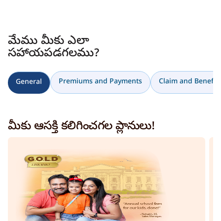
మేము మీకు ఎలా
సహాయపడగలము?
Premiums and Payments
Claim and Benefici
General
మీకు ఆసక్తి కలిగించగల ప్లానులు!