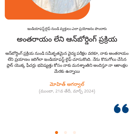
ఇండియాఫస్ట్ లైఫ్ నుండి వ్యక్తులు ఎలా ప్రయోజనం పొందారు
అంతరాయం లేని ఆన్‌బోర్డింగ్ ప్రక్రియ
ఆన్‌బోర్డింగ్ ప్రక్రియ నుండి సమీకృతమైన వైద్య పరీక్షల వరకూ, నాకు అంతరాయం
లేని ప్రయాణం జరిగేలా ఇండియాఫస్ట్ లైఫ్ చూసుకొంది. నేను కొనుగోలు చేసిన
ప్లాన్ యొక్క ఫీచర్లు భవిష్యత్తు కోసం నాకు మనశ్శాంతిని అందిస్తూ నా ఆకాంక్షల
స్
మేరకు ఉన్నాయి
మోహిత్ అగర్వాల్
(ముంబా, 21వ తేదీ, మార్చ్ 2024)