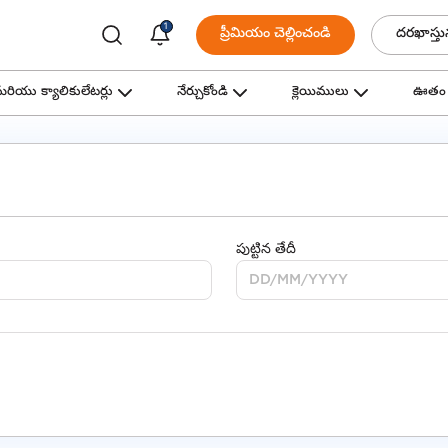
1
ప్రీమియం చెల్లించండి
దరఖాస్తు
ియు క్యాలికులేటర్లు
నేర్చుకోండి
క్లెయిములు
ఊతం
పుట్టిన తేదీ