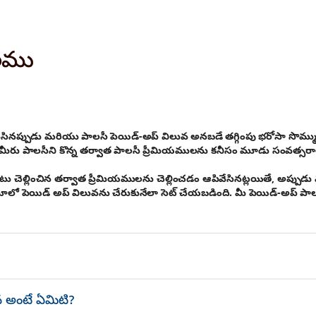
లము
పివేసినప్పుడు మరియు పాలసీ పెయిడ్-అప్ విలువ అనబడే తగ్గింపు భరోసా సొమ్
ీరు పాలసీని కొన్న తర్వాత పాలసీ ప్రీమియములను కనీసం మూడు సంవత్సరాల 
ాటు చెల్లించిన తర్వాత ప్రీమియములను చెల్లించడం ఆపివేసినట్లయితే, అప్పుడ
లో పెయిడ్ అప్ విలువను చేరుకునేలా సెట్ చేయబడింది. మీ పెయిడ్-అప్ పాలస
వ అంటే ఏమిటి?