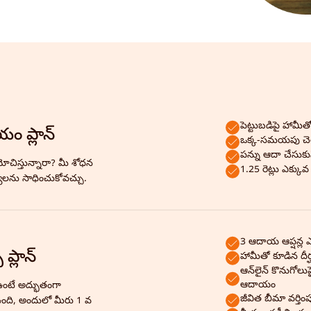
పెట్టుబడిపై హామీ
యం ప్లాన్
ఒక్క-సమయపు చెల్లి
పన్ను ఆదా చేసుక
ోచిస్తున్నారా? మీ శోధన
1.25 రెట్లు ఎక్కువ
ష్యాలను సాధించుకోవచ్చు.
3 ఆదాయ ఆప్షన్ల 
ప్లాన్
హామీతో కూడిన దీ
ఆన్‌లైన్ కొనుగో
ఆదాయం
ంటే అద్భుతంగా
జీవిత బీమా వర్తిం
ఉంది, అందులో మీరు 1 వ