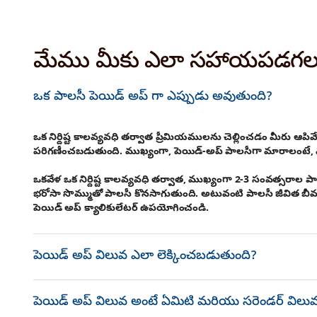
మేము మీకు ఎలా సహాయపడగ
ఒక పాలసీ పెయిడ్ అప్ గా ఎప్పుడు అవుతుంది?
ఒక నిర్దిష్ట కాలవ్యవధి తర్వాత ప్రీమియములను చెల్లించడం మీరు ఆ
పరిగణీంచబడుతుంది. ముఖ్యంగా, పెయిడ్-అప్ పాలసీగా మారాలంటే, మ
ఒకవేళ ఒక నిర్దిష్ట కాలవ్యవధి తర్వాత, ముఖ్యంగా 2-3 సంవత్సరాల ప
భరోసా సొమ్ముతో పాలసీ కొనసాగుతుంది. అటువంటి పాలసీ జీవిత బీమా
పెయిడ్ అప్ క్యాలికులేటర్ ఉపయోగించండి.
పెయిడ్ అప్ విలువ ఎలా లెక్కించబడుతుంది?
పెయిడ్ అప్ విలువ అంటే ఏమిటి మరియు సరెండర్ విలు