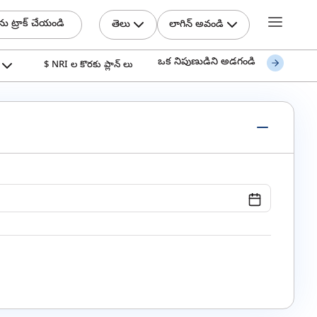
ను ట్రాక్ చేయండి
తెలు
లాగిన్ అవండి
ఒక నిపుణుడిని అడగండి
$ NRI ల కొరకు ప్లాన్ లు