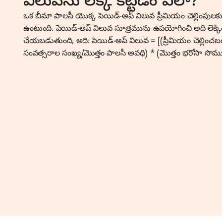
విలువను లెక్క కట్టడం ఎలా?
ఒక బీమా పాలసీ యొక్క పెయిడ్-అప్ విలువ ప్రీమియం చెల్లింప
ఉంటుంది. పెయిడ్-అప్ విలువ సూత్రమును ఉపయోగించి అది లెక్కి
చేయబడుతుంది, అది: పెయిడ్-అప్ విలువ = [(ప్రీమియం చెల్లించ
సంవత్సరాల సంఖ్య/మొత్తం పాలసీ అవధి) * (మొత్తం భరోసా సొమ్మ