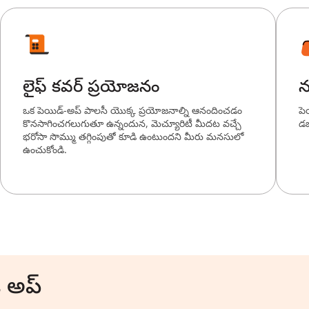
లైఫ్ కవర్ ప్రయోజనం
న
ఒక పెయిడ్-అప్ పాలసీ యొక్క ప్రయోజనాల్ని ఆనందించడం
పె
కొనసాగించగలుగుతూ ఉన్నందున, మెచ్యూరిటీ మీదట వచ్చే
డబ
భరోసా సొమ్ము తగ్గింపుతో కూడి ఉంటుందని మీరు మనసులో
ఉంచుకోండి.
 అప్