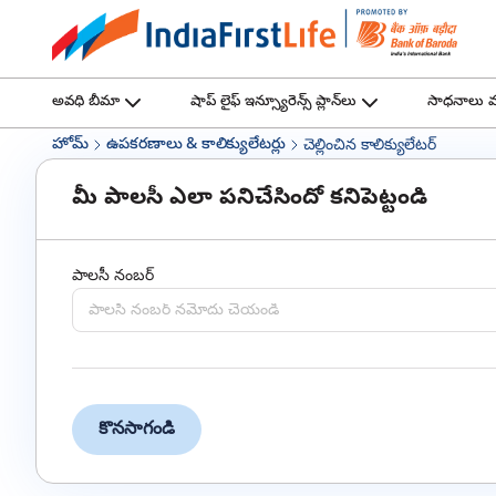
అవధి బీమా
షాప్ లైఫ్ ఇన్స్యూరెన్స్ ప్లాన్‌లు
సాధనాలు మర
హోమ్
ఉపకరణాలు & కాలిక్యులేటర్లు
చెల్లించిన కాలిక్యులేటర్
మీ పాలసీ ఎలా పనిచేసిందో కనిపెట్టండి
పాలసీ నంబర్
కొనసాగండి