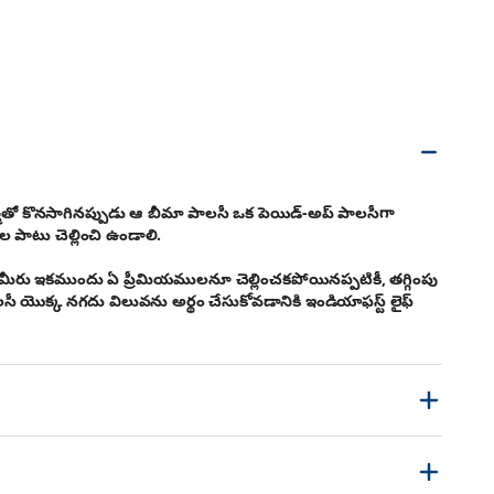
ముతో కొనసాగినప్పుడు ఆ బీమా పాలసీ ఒక పెయిడ్-అప్ పాలసీగా
పాటు చెల్లించి ఉండాలి.
ు మీరు ఇకముందు ఏ ప్రీమియములనూ చెల్లించకపోయినప్పటికీ, తగ్గింపు
ీ యొక్క నగదు విలువను అర్థం చేసుకోవడానికి ఇండియాఫస్ట్ లైఫ్