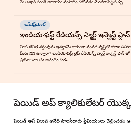
నెల ఆఖరి నుండే ఆదాయం సంపాదించుకోవడం మొదలుపెట్టవచ్చు.
ఇన్‌వెస్ట్‌మెంట్
ఇండియాఫస్ట్ రేడియన్స్ స్మార్ట్ ఇన్వెస్ట్ ప్లాన్
మీకు జీవిత వర్తింపును ఇవ్వడమే కాకుండా సంపద సృష్టిలో కూడా సహాయప
మీరు విని ఉన్నారా? ఇండియాఫస్ట్ లైఫ్ రేడియన్స్ స్మార్ట్ ఇన్వెస్ట్ ప్లాన్ తో
ప్రయోజనాలను ఆనందించండి.
పెయిడ్ అప్ క్యాలికులేటర్ యొక
పెయిడ్ అప్ విలువ అనేది పాలసీదారు ప్రీమియంలు చెల్లించడం ఆపి