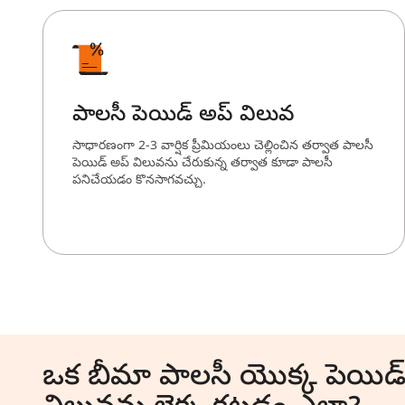
పాలసీ పెయిడ్ అప్ విలువ
సాధారణంగా 2-3 వార్షిక ప్రీమియంలు చెల్లించిన తర్వాత పాలసీ
పెయిడ్ అప్ విలువను చేరుకున్న తర్వాత కూడా పాలసీ
పనిచేయడం కొనసాగవచ్చు.
ఒక బీమా పాలసీ యొక్క పెయిడ్