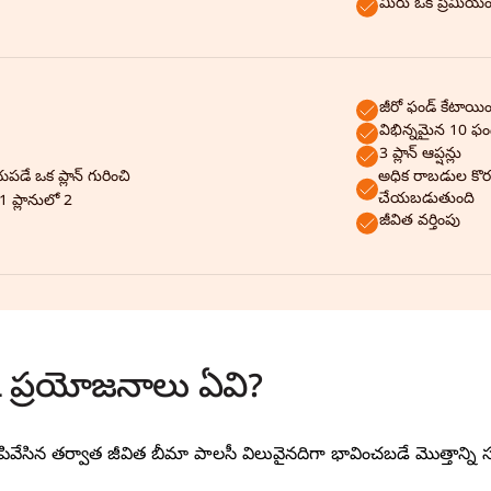
మీరు ఒక ప్రీమియం 
జీరో ఫండ్ కేటాయిం
విభిన్నమైన 10 ఫం
3 ప్లాన్ ఆప్షన్లు
అధిక రాబడుల కొరక
డే ఒక ప్లాన్ గురించి
చేయబడుతుంది
 1 ప్లానులో 2
జీవిత వర్తింపు
్క ప్రయోజనాలు ఏవి?
వేసిన తర్వాత జీవిత బీమా పాలసీ విలువైనదిగా భావించబడే మొత్తాన్ని సూ