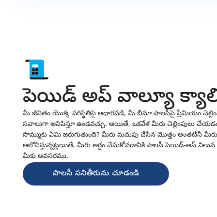
పెయిడ్ అప్ వాల్యూ క్యాల
మీ జీవితం యొక్క పరిస్థితిపై ఆధారపడి, మీ బీమా పాలసీపై ప్రీమియం చెల్
సవాలుగా అనిపిస్తూ ఉండవచ్చు. అయితే, ఒకవేళ మీరు చెల్లింపులు చేయడ
సొమ్ముకు ఏమి జరుగుతుంది? మీరు మదుపు చేసిన మొత్తం అంతటినీ మీరు క
ఆలోచిస్తున్నట్లయితే, మీరు అర్థం చేసుకోవడానికి పాలసీ పెయిడ్-అప్ వి
మీకు అవసరము.
పాలసీ పనితీరును చూడండి