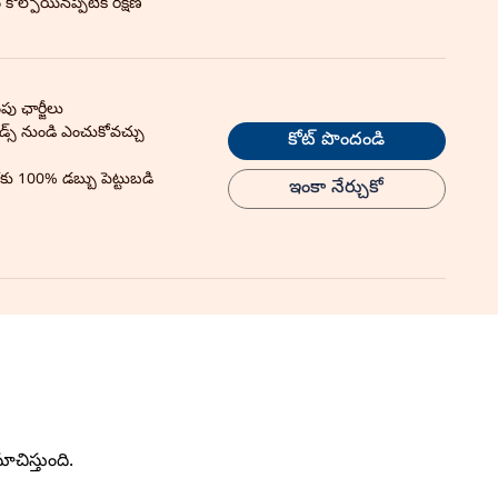
కోల్పోయినప్పటికీ రక్షణ
పు ఛార్జీలు
డ్స్ నుండి ఎంచుకోవచ్చు
కోట్ పొందండి
ు 100% డబ్బు పెట్టుబడి
ఇంకా నేర్చుకో
చిస్తుంది.