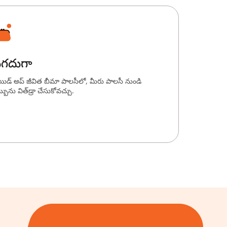
గదుగా
యిడ్ అప్ జీవిత బీమా పాలసీలో, మీరు పాలసీ నుండి
్బును విత్‌డ్రా చేసుకోవచ్చు.