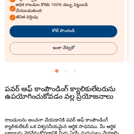
అధిక రాబడుల కొరకు 100% డబ్బు పెట్టుబడి
చేయబడుతుంది
జీవిత వర్తింపు
కోట్ పొందండి
ఇంకా నేర్చుకో
పవర్ ఆఫ్ కాంపౌండింగ్ క్యాలికులేటరును
ఉపయోగించుకోవడం వల్ల ప్రయోజనాలు
రాబడులను అంచనా వేయడానికి పవర్ ఆఫ్ కాంపౌండింగ్
క్యాలికులేటర్ ఒక విశ్వసనీయమైన ఆర్థిక సాధనము. మీ ఆర్థిక
లక్ష్యాలను నెరవేర్చుకోవడానికి మీరు ఏయే మదుపులు చేయాల్సి