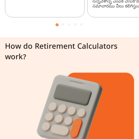
సన్నివేశాన్ని ఎంపిక చేసుకో
సమాచారము వీలు కలిగిస్తుం
How do Retirement Calculators
work?