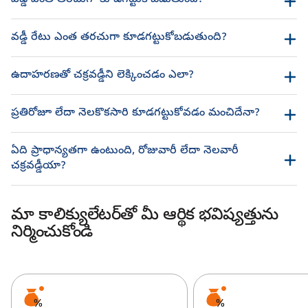
వడ్డీ ఎంత తరచుగా కూడగట్టుకోబడుతుంది?
వడ్డీ రేటు ఎంత తరచుగా కూడగట్టుకోబడుతుంది?
ఉదాహరణతో చక్రవడ్డీని లెక్కించడం ఎలా?
ప్రతిరోజూ లేదా నెలకొకసారి కూడగట్టుకోవడం మంచిదేనా?
ఏది ప్రాధాన్యతగా ఉంటుంది, రోజువారీ లేదా నెలవారీ
చక్రవడ్డీయా?
మా కాలిక్యులేటర్‌తో మీ ఆర్థిక భవిష్యత్తును
నిర్మించుకోండి