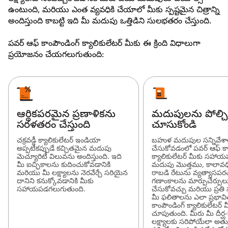
ఉంటుంది, మరియు ఎంత వ్యవధికి చేయాలో మీకు స్పష్టమైన చిత్రాన్ని
అందిస్తుంది కాబట్టి ఇది మీ మదుపు ఒత్తిడిని సులభతరం చేస్తుంది.
పవర్ ఆఫ్ కాంపౌండింగ్ క్యాలికులేటర్ మీకు ఈ క్రింది విధాలుగా
ప్రయోజనం చేయగలుగుతుంది:
ఆర్థికపరమైన ప్రణాళికను
మదుపులను పోల్చి
సరళతరం చేస్తుంది
చూసుకోండి
చక్రవడ్డీ క్యాలికులేటర్ ఇండియా
బహుళ మదుపుల సన్నివేశ
అప్పటికప్పుడే కచ్చితమైన మదుపు
చేసుకోవడంలో పవర్ ఆఫ్ కా
మెచ్యూరిటీ విలువను అందిస్తుంది. ఇది
క్యాలికులేటర్ మీకు సహాయ
మీ ఐచ్ఛికాలను కుదించుకోవడానికి
మదుపు మొత్తము, కాలావధి
మరియు మీ లక్ష్యాలను నెరవేర్చే సరియైన
రాబడి రేటును వ్యత్యాసపర
దానిని కనుక్కోవడానికి మీకు
గణాంకాలను మార్పుచేర్పుల
సహాయపడగలుగుతుంది.
చేసుకోవచ్చు మరియు ప్రత
మీ ఫలితాలను ఎలా ప్రభావిత
కాంపౌండింగ్ క్యాలికులేటర్ 
చూపుతుంది. మీరు మీ దీర్ఘ-
లక్ష్యాలకు సరిపోయేలా అత్