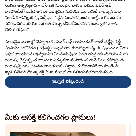
సంపద ఉత్పన్నకారిగా చేసే ఒక సులువైన భావజాలము. పవర్ ఆఫ్
కాంపౌండింగ్ అనేది అసలు మొత్తము మరియు మునుపటి కాలవ్యవధుల
నుండి కూడగట్టుకున్న వడ్డీ పైన వడ్డీని సంపాదిస్తుంది కాబట్టి, ఒక మదుపు
పెరగడానికి మరియు మరింత డబ్బు చేసుకోవడానికి సంభావ్యతను అది
తెలియజేస్తుంది.
సులువైన మాటల్లో చెప్పాలంటే, పవర్ ఆఫ్ కాంపౌండింగ్ అంటే వడ్డీపై వడ్డీ
సంపాదించుకోవడం (చక్రవడ్డీ) అన్నమాట. కూడగట్టుకున్న ఈ ప్రభావము మీకు
అధిక రాబడులను ఇవ్వడానికి మీ మదుపును పెంపొందిస్తుంది మరియు మీరు
మదుపు చేస్తున్నంత కాలమూ ఎక్కువగా సంపాదించుకునే వీలు కలిగిస్తుంది.
మదుపుపై ఆశించబడిన రాబడులను నిర్ధారించుకోవడానికి కాంపౌండింగ్
క్యాలికులేటర్ యొక్క శక్తి మీకు సులభంగా సహాయపడగలుగుతుంది.
ఇప్పుడే లెక్కించండి
మీకు ఆసక్తి కలిగించగల ప్లానులు!