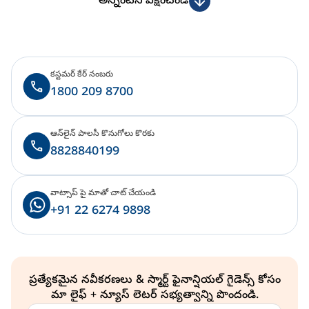
అన్నింటినీ వీక్షించండి
కస్టమర్ కేర్ నంబరు
1800 209 8700
ఆన్‌లైన్ పాలసీ కొనుగోలు కొరకు
8828840199
వాట్సాప్ పై మాతో చాట్ చేయండి
+91 22 6274 9898
ప్రత్యేకమైన నవీకరణలు & స్మార్ట్ ఫైనాన్షియల్ గైడెన్స్ కోసం
మా లైఫ్ + న్యూస్ లెటర్ సభ్యత్వాన్ని పొందండి.