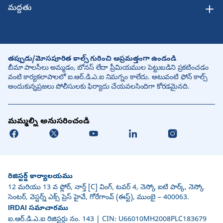
మద్దతు
తప్పుడు/మోసపూరిత కాల్స్ గురించి అప్రమత్తంగా ఉండండి
బీమా పాలసీలు అమ్మడం, బోనస్ లేదా ప్రీమియముల పెట్టుబడిని ప్రకటించడం
వంటి కార్యకలాపాలలో ఐ.ఆర్.డి.ఎ.ఐ నిమగ్నం కాలేదు. అటువంటి ఫోన్ కాల్స్
అందుకున్నప్రజలు పోలీసులకు ఫిర్యాదు చేయవలసిందిగా కోరడమైనది.
మమ్మల్ని అనుసరించండి
రిజిస్టర్డ్ కార్యాలయము
12 మరియు 13 వ ఫ్లోర్, నార్త్ [C] వింగ్, టవర్ 4, నెస్కో ఐటి పార్క్, నెస్కో
సెంటర్, వెస్టర్న్ ఎక్స్ ప్రెస్ హైవే, గోరేగాంవ్ (ఈస్ట్), ముంబై – 400063.
IRDAI సమాచారము
ఐ.ఆర్.డి.ఎ.ఐ రిజిస్టర్డు నం. 143 | CIN: U66010MH2008PLC183679