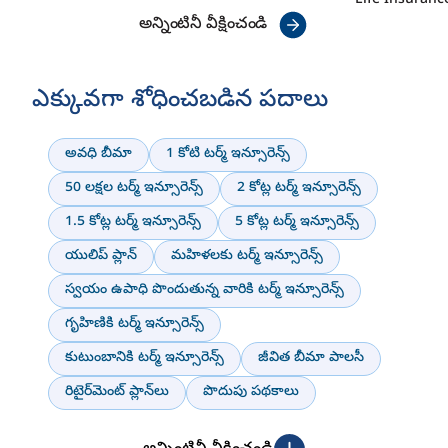
Life Insuranc
అన్నింటినీ వీక్షించండి
ఎక్కువగా శోధించబడిన పదాలు
అవధి బీమా
1 కోటి టర్మ్ ఇన్సూరెన్స్
50 లక్షల టర్మ్ ఇన్సూరెన్స్
2 కోట్ల టర్మ్ ఇన్సూరెన్స్
1.5 కోట్ల టర్మ్ ఇన్సూరెన్స్
5 కోట్ల టర్మ్ ఇన్సూరెన్స్
యులిప్ ప్లాన్
మహిళలకు టర్మ్ ఇన్సూరెన్స్
స్వయం ఉపాధి పొందుతున్న వారికి టర్మ్ ఇన్సూరెన్స్
గృహిణికి టర్మ్ ఇన్సూరెన్స్
కుటుంబానికి టర్మ్ ఇన్సూరెన్స్
జీవిత బీమా పాలసీ
రిటైర్‌మెంట్ ప్లాన్‌లు
పొదుపు పథకాలు