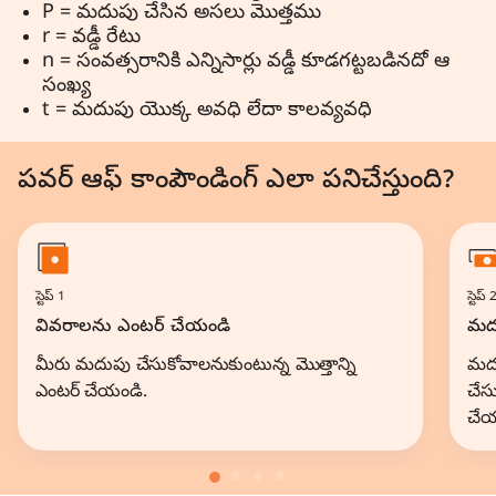
P = మదుపు చేసిన అసలు మొత్తము
r = వడ్డీ రేటు
n = సంవత్సరానికి ఎన్నిసార్లు వడ్డీ కూడగట్టబడినదో ఆ
సంఖ్య
t = మదుపు యొక్క అవధి లేదా కాలవ్యవధి
పవర్ ఆఫ్ కాంపౌండింగ్ ఎలా పనిచేస్తుంది?
స్టెప్ 1
స్టెప్ 
వివరాలను ఎంటర్ చేయండి
మదు
మీరు మదుపు చేసుకోవాలనుకుంటున్న మొత్తాన్ని
మదు
ఎంటర్ చేయండి.
చేస
చేయ