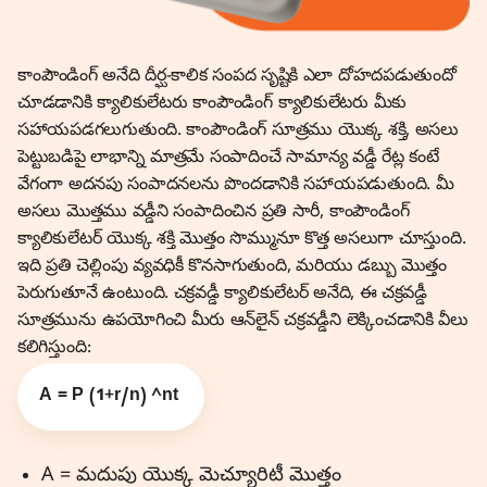
కాంపౌండింగ్ అనేది దీర్ఘ-కాలిక సంపద సృష్టికి ఎలా దోహదపడుతుందో
చూడడానికి క్యాలికులేటరు కాంపౌండింగ్ క్యాలికులేటరు మీకు
సహాయపడగలుగుతుంది. కాంపౌండింగ్ సూత్రము యొక్క శక్తి, అసలు
పెట్టుబడిపై లాభాన్ని మాత్రమే సంపాదించే సామాన్య వడ్డీ రేట్ల కంటే
వేగంగా అదనపు సంపాదనలను పొందడానికి సహాయపడుతుంది. మీ
అసలు మొత్తము వడ్డీని సంపాదించిన ప్రతి సారీ, కాంపౌండింగ్
క్యాలికులేటర్ యొక్క శక్తి మొత్తం సొమ్మునూ కొత్త అసలుగా చూస్తుంది.
ఇది ప్రతి చెల్లింపు వ్యవధికీ కొనసాగుతుంది, మరియు డబ్బు మొత్తం
పెరుగుతూనే ఉంటుంది. చక్రవడ్డీ క్యాలికులేటర్ అనేది, ఈ చక్రవడ్డీ
సూత్రమును ఉపయోగించి మీరు ఆన్‌లైన్ చక్రవడ్డీని లెక్కించడానికి వీలు
కలిగిస్తుంది:
A = P (1+r/n) ^nt
A = మదుపు యొక్క మెచ్యూరిటీ మొత్తం