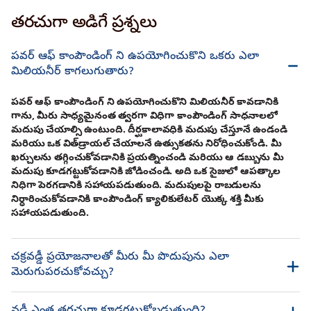
తరచుగా అడిగే ప్రశ్నలు
పవర్ ఆఫ్ కాంపౌండింగ్ ని ఉపయోగించుకొని ఒకరు ఎలా
మిలియనీర్ కాగలుగుతారు?
పవర్ ఆఫ్ కాంపౌండింగ్ ని ఉపయోగించుకొని మిలియనీర్ కావడానికి
గాను, మీరు సాధ్యమైనంత త్వరగా విధిగా కాంపౌండింగ్ సాధనాలలో
మదుపు చేయాల్సి ఉంటుంది. దీర్ఘకాలావధికి మదుపు చేస్తూనే ఉండండి
మరియు ఒక విత్‌డ్రాయల్ చేయాలనే ఉత్సుకతను నిరోధించుకోండి. మీ
ఖర్చులను తగ్గించుకోవడానికి ప్రయత్నించండి మరియు ఆ డబ్బును మీ
మదుపు కూడగట్టుకోవడానికి జోడించండి. అది ఒక సైజులో ఆపత్కాల
నిధిగా పెరగడానికి సహాయపడుతుంది. మదుపులపై రాబడులను
నిర్ధారించుకోవడానికి కాంపౌండింగ్ క్యాలికులేటర్ యొక్క శక్తి మీకు
సహాయపడుతుంది.
చక్రవడ్డీ ప్రయోజనాలతో మీరు మీ పొదుపును ఎలా
మెరుగుపరచుకోవచ్చు?