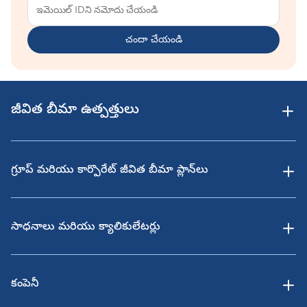
చందా చేయండి
జీవిత బీమా ఉత్పత్తులు
గ్రూప్ మరియు కార్పొరేట్ జీవిత బీమా ప్లాన్‌లు
సాధనాలు మరియు క్యాలికులేటర్లు
కంపెనీ