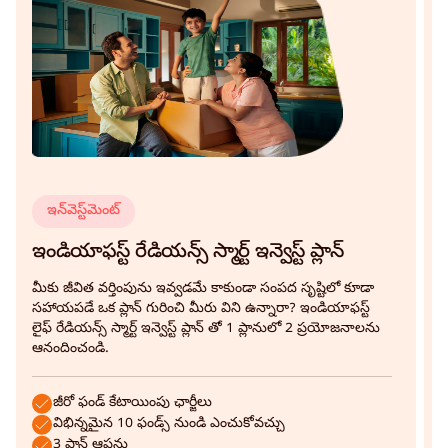
ఇన్‌వెస్ట్‌మెంట్
ఇండియాఫస్ట్ రేడియన్స్ స్మార్ట్ ఇన్వెస్ట్ ప్లాన్
ఇ
ప
మీకు జీవిత వర్తింపును ఇవ్వడమే కాకుండా సంపద సృష్టిలో కూడా
సహాయపడే ఒక ప్లాన్ గురించి మీరు విని ఉన్నారా? ఇండియాఫస్ట్
మ
లైఫ్ రేడియన్స్ స్మార్ట్ ఇన్వెస్ట్ ప్లాన్ తో 1 ప్లానులో 2 ప్రయోజనాలను
మ
ఆనందించండి.
చ
ఆ
జీరో ఫండ్ కేటాయింపు ఛార్జీలు
విభిన్నమైన 10 ఫండ్స్ నుండి ఎంచుకోవచ్చు
3 ప్లాన్ ఆప్షన్లు