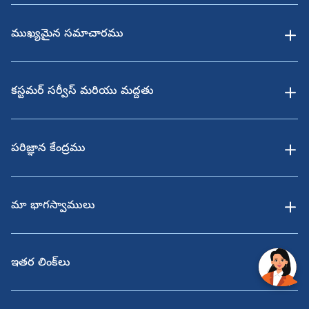
ముఖ్యమైన సమాచారము
కస్టమర్ సర్వీస్ మరియు మద్దతు
పరిజ్ఞాన కేంద్రము
మా భాగస్వాములు
ఇతర లింక్‌లు