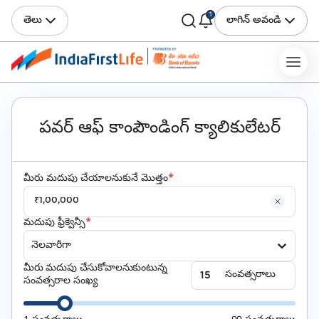
1
తెలు
లాగిన్ అవండి
పవర్ ఆఫ్ కాంపౌండింగ్ క్యాలికులేటర్
మీరు మదుపు చేయాలనుకునే మొత్తం
*
మదుపు ఫ్రీక్వెన్సీ
*
నెలవారీగా
మీరు మదుపు చేసుకోవాలనుకుంటున్న
సంవత్సరాలు
సంవత్సరాల సంఖ్య