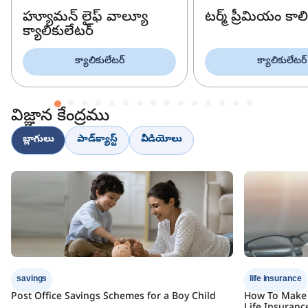
హ్యూమన్ లైఫ్ వాల్యూ
టర్మ్ ప్రీమియం కాలి
క్యాలికులేటర్
క్యాలికులేటర్
క్యాలికులేటర్
విజ్ఞాన కేంద్రము
బ్లాగులు
పాడ్‌క్యాస్ట్
వీడియోలు
savings
life insurance
Post Office Savings Schemes for a Boy Child
How To Make 