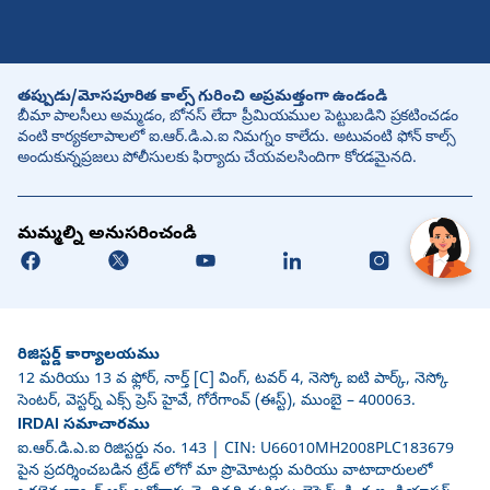
తప్పుడు/మోసపూరిత కాల్స్ గురించి అప్రమత్తంగా ఉండండి
బీమా పాలసీలు అమ్మడం, బోనస్ లేదా ప్రీమియముల పెట్టుబడిని ప్రకటించడం
వంటి కార్యకలాపాలలో ఐ.ఆర్.డి.ఎ.ఐ నిమగ్నం కాలేదు. అటువంటి ఫోన్ కాల్స్
అందుకున్నప్రజలు పోలీసులకు ఫిర్యాదు చేయవలసిందిగా కోరడమైనది.
మమ్మల్ని అనుసరించండి
రిజిస్టర్డ్ కార్యాలయము
12 మరియు 13 వ ఫ్లోర్, నార్త్ [C] వింగ్, టవర్ 4, నెస్కో ఐటి పార్క్, నెస్కో
సెంటర్, వెస్టర్న్ ఎక్స్ ప్రెస్ హైవే, గోరేగాంవ్ (ఈస్ట్), ముంబై – 400063.
IRDAI సమాచారము
ఐ.ఆర్.డి.ఎ.ఐ రిజిస్టర్డు నం. 143 | CIN: U66010MH2008PLC183679
పైన ప్రదర్శించబడిన ట్రేడ్ లోగో మా ప్రొమోటర్లు మరియు వాటాదారులలో