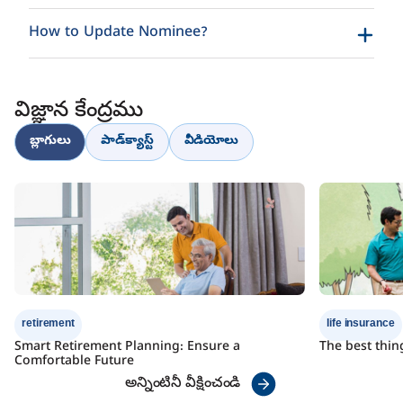
How to Update Nominee?
విజ్ఞాన కేంద్రము
customer.first@indiafirstlife.com
బ్లాగులు
పాడ్‌క్యాస్ట్
వీడియోలు
1800-209-8700
Change Request
Change Request Form
Form
customer.first@indiafirstlife.com
Click here
Click here
Nomination Change Form
1800-209-8700
retirement
life insurance
Nominee’s name
Smart Retirement Planning: Ensure a
The best thin
Comfortable Future
Address
అన్నింటినీ వీక్షించండి
Date of birth
Change