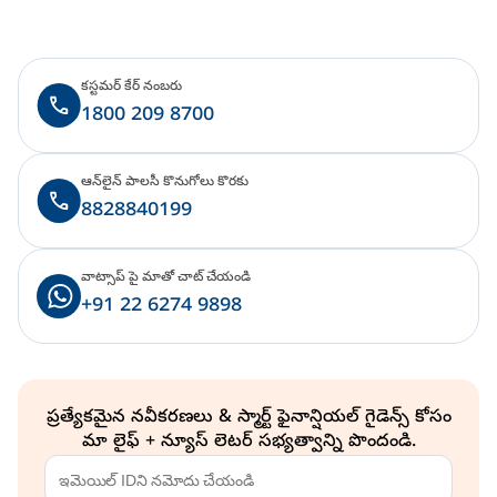
కస్టమర్ కేర్ నంబరు
1800 209 8700
ఆన్‌లైన్ పాలసీ కొనుగోలు కొరకు
8828840199
వాట్సాప్ పై మాతో చాట్ చేయండి
+91 22 6274 9898
ప్రత్యేకమైన నవీకరణలు & స్మార్ట్ ఫైనాన్షియల్ గైడెన్స్ కోసం
మా లైఫ్ + న్యూస్ లెటర్ సభ్యత్వాన్ని పొందండి.