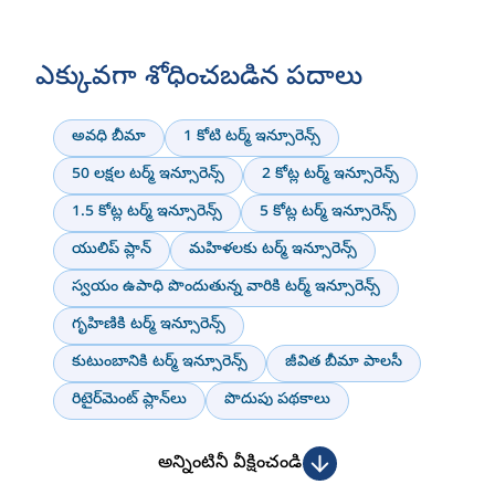
Request Form
Relationship with the policy holder
IndiaFirst Life
Andhra
Bank
Bank of Baroda
Click here
ఎక్కువగా శోధించబడిన పదాలు
Click here
అవధి బీమా
1 కోటి టర్మ్ ఇన్సూరెన్స్
50 లక్షల టర్మ్ ఇన్సూరెన్స్
2 కోట్ల టర్మ్ ఇన్సూరెన్స్
customer.first@indiafirstlife.com
1.5 కోట్ల టర్మ్ ఇన్సూరెన్స్
5 కోట్ల టర్మ్ ఇన్సూరెన్స్
యులిప్ ప్లాన్
మహిళలకు టర్మ్ ఇన్సూరెన్స్
Nomination Change
Change Request
Form
స్వయం ఉపాధి పొందుతున్న వారికి టర్మ్ ఇన్సూరెన్స్
Form
గృహిణికి టర్మ్ ఇన్సూరెన్స్
Click here
కుటుంబానికి టర్మ్ ఇన్సూరెన్స్
జీవిత బీమా పాలసీ
రిటైర్‌మెంట్ ప్లాన్‌లు
పొదుపు పథకాలు
అన్నింటినీ వీక్షించండి