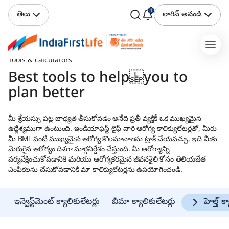
1
తెలు
లాగిన్ అవండి
Tools & calculators
Best tools to help you to
plan better
మీ శ్రేయస్సు పట్ల బాధ్యత తీసుకోవడం అనేది ప్రతీ వ్యక్తికీ ఒక ముఖ్యమైన
ఉద్దేశ్యముగా ఉంటుంది. ఇండియాఫస్ట్ లైఫ్ వారి ఆరోగ్య కాలిక్యులేటర్లతో, మీరు
మీ BMI వంటి ముఖ్యమైన ఆరోగ్య కొలమానాలను ట్రాక్ చేయవచ్చు, ఇది మీకు
మెరుగైన ఆరోగ్యం దిశగా మార్గనిర్దేశం చేస్తుంది. మీ ఆరోగ్యాన్ని
పర్యవేక్షించుకోవడానికి మరియు ఆరోగ్యకరమైన జీవనశైలి కోసం తెలియజేత
ఎంపికలను చేసుకోవడానికి మా కాలిక్యులేటర్లను ఉపయోగించండి.
ఇన్వెస్ట్‌మెంట్ క్యాలికులేటర్లు
బీమా క్యాలికులేటర్లు
హెల్త్ క