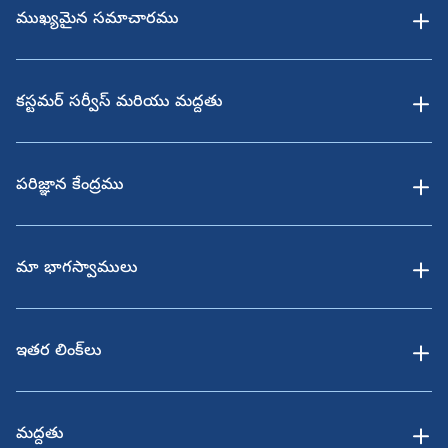
ముఖ్యమైన సమాచారము
కస్టమర్ సర్వీస్ మరియు మద్దతు
పరిజ్ఞాన కేంద్రము
మా భాగస్వాములు
ఇతర లింక్‌లు
మద్దతు