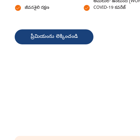
అమలులో ఉంటుంది (WOP
జీవనశైలి రక్షణ
COVID-19 కవరేజ్
ప్రీమియంను లెక్కించండి