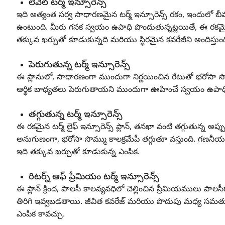
లెవెల్ టర్మ్ ఇన్సూరెన్స్
ఇది అత్యంత సర్వ సాధారణమైన టర్మ్ ఇన్సూరెన్స్ రకం, ఇందులో బీమ
ఉంటుంది. మీరు గనక స్వయం ఉపాధి పొందుతున్నట్లయితే, ఈ రకమైన
తక్కువ ఖర్చుతో కూడుకున్నది మరియు స్థిరమైన కవరేజీని అందిస్తుంద
పెరుగుతున్న టర్మ్ ఇన్సూరెన్స్
ఈ ప్లానులో, సాధారణంగా ముందుగా నిర్ణయించిన రేటుతో భరోసా సొమ
ఆర్థిక బాధ్యతలు పెరుగుతాయని ముందుగా ఊహించే స్వయం ఉపాధి 
తగ్గుతున్న టర్మ్ ఇన్సూరెన్స్
ఈ రకమైన టర్మ్ లైఫ్ ఇన్సూరెన్స్ ప్లాన్, తనఖా వంటి తగ్గుతున్న అప్
అనుగుణంగా, భరోసా సొమ్ము కాలక్రమేపీ తగ్గుతూ వస్తుంది. గణనీయ
ఇది తక్కువ ఖర్చుతో కూడుకున్న ఎంపిక.
రిటర్న్ ఆఫ్ ప్రీమియం టర్మ్ ఇన్సూరెన్స్
ఈ ప్లాన్ క్రింద, పాలసీ కాలవ్యవధిలో చెల్లించిన ప్రీమియములు పాల
తిరిగి ఇవ్వబడతాయి. జీవిత కవరేజ్ మరియు పొదుపు మధ్య సమతుల్
ఎంపిక కావచ్చు.