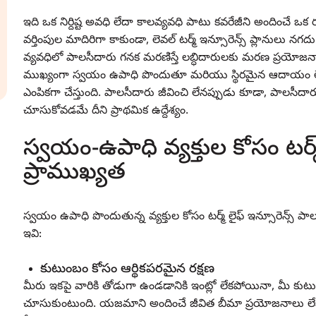
ఇది ఒక నిర్దిష్ట అవధి లేదా కాలవ్యవధి పాటు కవరేజీని అందించే 
వర్తింపుల మాదిరిగా కాకుండా, లెవల్ టర్మ్ ఇన్సూరెన్స్ ప్లానులు 
వ్యవధిలో పాలసీదారు గనక మరణిస్తే లబ్ధిదారులకు మరణ ప్రయోజనాన్
ముఖ్యంగా స్వయం ఉపాధి పొందుతూ మరియు స్థిరమైన ఆదాయం లేని వ్య
ఎంపికగా చేస్తుంది. పాలసీదారు జీవించి లేనప్పుడు కూడా, పాలసీదా
చూసుకోవడమే దీని ప్రాథమిక ఉద్దేశ్యం.
స్వయం-ఉపాధి వ్యక్తుల కోసం టర్మ
ప్రాముఖ్యత
స్వయం ఉపాధి పొందుతున్న వ్యక్తుల కోసం టర్మ్ లైఫ్ ఇన్సూరెన్స్
ఇవి:
కుటుంబం కోసం ఆర్థికపరమైన రక్షణ
మీరు ఇకపై వారికి తోడుగా ఉండడానికి ఇంట్లో లేకపోయినా, మీ కుటుంబం
చూసుకుంటుంది. యజమాని అందించే జీవిత బీమా ప్రయోజనాలు లేకు