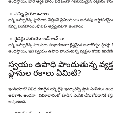
అందిస్తాయి. భారీ ఆర్థిక భారం పడకుండా గణనీయమైన రక్షణను కోరు
పన్ను ప్రయోజనాలు
టర్మ్ ఇన్సూరెన్స్ ప్లాన్‌లకు చెల్లించే ప్రీమియంలు అదనపు ఆర్థికప
పన్ను మినహాయింపులకు అర్హమైనవిగా ఉంటాయి.
రైడర్లు మరియు ఆడ్-ఆన్ లు
టర్మ్ ఇన్సూరెన్స్ పాలసీలు సాధారణంగా క్లిష్టమైన అనారోగ్యం రైడర్
అందిస్తాయి, ఇవి స్వయం ఉపాధి పొందుతున్న వ్యక్తుల కొరకు కవరేజ
స్వయం ఉపాధి పొందుతున్న వ్యక్తు
ప్లానుల రకాలు ఏమిటి?
ఇండియాలో వివిధ రకాలైన టర్మ్ లైఫ్ ఇన్సూరెన్స్ ప్లాన్ ఎంపికలు 
అవకాశం ఉండగా, సమాచారంతో కూడిన ఎంపిక చేసుకోవడానికి కస్టమ
అవుతుంది.