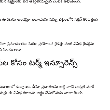
కునే వ్యక్తులకు ఇది ఆకర్షణీయమైన ఎంపిక అవుతుంది.
రమైన ఊరటను అందిస్తూ ఆదాయపు పన్ను చట్టంలోని సెక్షన్ 80C క్రింద
లు లేదా ప్రమాదకారణ మరణ ప్రయోజన రైడర్లు వంటి వివిధ రైడర్లను
ీని పెంచుతాయి.
ల కోసం టర్మ్ ఇన్సూరెన్స్
అందుబాటులో ఉన్నాయి. బీమా ప్రదాతలను బట్టి వాటి లభ్యత మారే
ర్లు ఈ వివిధ రకాలను అర్థం చేసుకోవడం చాలా కీలకం