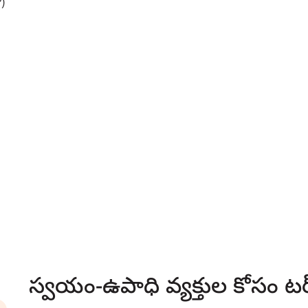
)
స్వయం-ఉపాధి వ్యక్తుల కోసం టర్