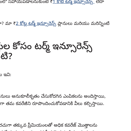
ంచడంలో సహాయపడాలనుకుంటే ₹
1 కోటి టర్మ్ ఇన్సూరెన్స్
లేదా
ారా? మా ₹
2 కోట్ల టర్మ్ ఇన్సూరెన్స్
ప్లానులు మరియు మరిన్నింటి
ల కోసం టర్మ్ ఇన్సూరెన్స్
టి?
ు ఇవి:
 ప్లానులు అనుకూలీకృతం చేసుకోదగిన ఎంపికలను అందిస్తాయి,
 తమ కవరేజీని రూపొందించుకోవడానికి వీలు కల్పిస్తాయి.
 తరచుగా తక్కువ ప్రీమియంలతో అధిక కవరేజ్ మొత్తాలను