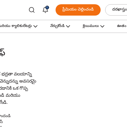
1
ప్రీమియం చెల్లించండి
దరఖాస్తు
ియు క్యాలికులేటర్లు
నేర్చుకోండి
క్లెయిములు
ఊతం
ఫ్
ిక భద్రతా వలయాన్ని
క వెన్నుదన్ను అవసరమై
డానికి ఒక గొప్ప
దండి మరియు
ోండి.
పొందండి
సీ