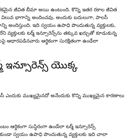
ఒక రకమైన జీవిత బీమా అయి ఉంటుంది. కొన్ని ఇతర రకాల జీవిత
నగదు విలువ భాగాన్ని అందించవు. అందుకు బదులుగా, పాలసీ
ని అందిస్తుంది. ఇది స్వయం ఉపాధి పొందుతున్న వ్యక్తులకు,
క్తులకు టర్మ్ ఇన్సూరెన్స్‌ను తక్కువ ఖర్చుతో కూడుకున్న
రుపై ఆధారపడినవారు ఆర్థికంగా సురక్షితంగా ఉండేలా
్ ఇన్సూరెన్స్ యొక్క
 పాలసీ ఎందుకు ముఖ్యమైనదో అనేందుకు కొన్ని ముఖ్యమైన కారణాలు
 ఆర్థికంగా సుస్థిరంగా ఉండేలా టర్మ్ ఇన్సూరెన్స్
ండా స్వయం ఉపాధి పొందుతున్న వ్యక్తులకు ఇది చాలా