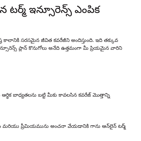
 టర్మ్ ఇన్సూరెన్స్ ఎంపిక
ిష్ట కాలానికి సరసమైన జీవిత కవరేజీని అందిస్తుంది. ఇది తక్కువ
్సూరెన్స్ ప్లాన్ కొనుగోలు అనేది ఉత్తమంగా మీ ప్రియమైన వారిని
ిక బాధ్యతలను బట్టి మీకు కావలసిన కవరేజ్ మొత్తాన్ని
ం మరియు ప్రీమియమును అంచనా వేయడానికి గాను ఆన్‌లైన్ టర్మ్