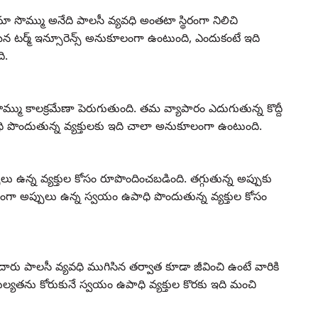
ా సొమ్ము అనేది పాలసీ వ్యవధి అంతటా స్థిరంగా నిలిచి
 టర్మ్ ఇన్సూరెన్స్ అనుకూలంగా ఉంటుంది, ఎందుకంటే ఇది
ి.
్ము కాలక్రమేణా పెరుగుతుంది. తమ వ్యాపారం ఎదుగుతున్న కొద్దీ
పొందుతున్న వ్యక్తులకు ఇది చాలా అనుకూలంగా ఉంటుంది.
పులు ఉన్న వ్యక్తుల కోసం రూపొందించబడింది. తగ్గుతున్న అప్పుకు
ంగా అప్పులు ఉన్న స్వయం ఉపాధి పొందుతున్న వ్యక్తుల కోసం
సీదారు పాలసీ వ్యవధి ముగిసిన తర్వాత కూడా జీవించి ఉంటే వారికి
యతను కోరుకునే స్వయం ఉపాధి వ్యక్తుల కొరకు ఇది మంచి