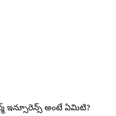
మ్ ఇన్సూరెన్స్ అంటే ఏమిటి?