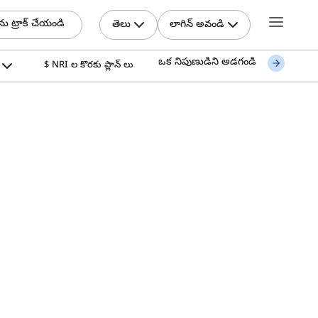
ను ట్రాక్ చేయండి
తెలు
లాగిన్ అవండి
ఒక నిపుణుడిని అడగండి
$ NRI ల కొరకు ప్లాన్ లు