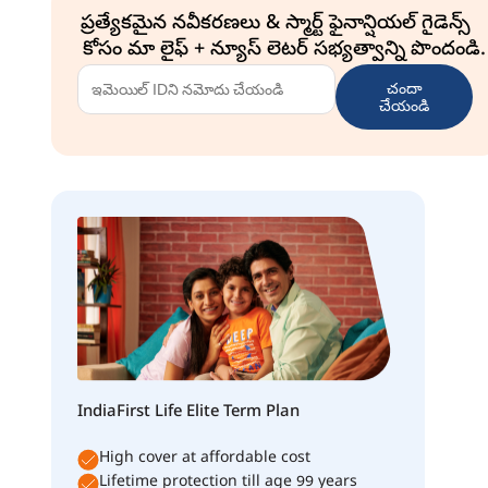
ప్రత్యేకమైన నవీకరణలు & స్మార్ట్ ఫైనాన్షియల్ గైడెన్స్
కోసం మా లైఫ్ + న్యూస్ లెటర్ సభ్యత్వాన్ని పొందండి.
చందా
చేయండి
IndiaFirst Life Elite Term Plan
High cover at affordable cost
Lifetime protection till age 99 years