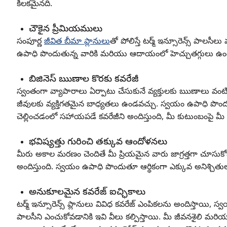
కీలకమైనది.
చౌకైన ప్రీమియములు
సంపూర్ణ
జీవిత బీమా ప్లానులు
తో పోలిస్తే టర్మ్ ఇన్సూరెన్స్ పాల
ఉపాధి పొందుతున్న వారికి మరియు ఆదాయంలో హెచ్చుతగ్గులు ఉండే 
బిజినెస్ ఋణాల కొరకు కవరేజీ
స్వంతంగా వ్యాపారాలు ఏర్పాటు చేసుకునే వ్యక్తులకు ఋణాలు వంటి
జీవులకు వ్యక్తిగతమైన బాధ్యతలు ఉండవచ్చు. స్వయం ఉపాధి పొందుతున్
చెల్లించడంలో సహాయపడే కవరేజీని అందిస్తుంది, మీ కుటుంబంపై మ
భవిష్యత్తు గురించి తక్కువ ఆందోళనలు
మీరు అకాల మరణం చెందితే మీ ప్రియమైన వారు జాగ్రత్తగా చూసు
అందిస్తుంది. స్వయం ఉపాధి పొందుతూ ఆర్థికంగా ఎక్కువ అనిశ్చితులను
అనుకూలమైన కవరేజ్ ఐచ్ఛికాలు
టర్మ్ ఇన్సూరెన్స్ ప్లానులు వివిధ కవరేజ్ ఎంపికలను అందిస్తాయి, స
పాలసీని ఎంచుకోవడానికి ఇవి వీలు కల్పిస్తాయి. మీ జీవనశైలి మర