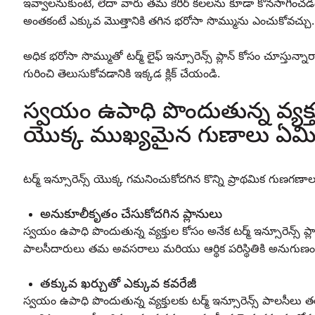
ఇవ్వాలనుకుంటే, లేదా వారు తమ కెరీర్ కలలను కూడా కొనసాగి
అంతకంటే ఎక్కువ మొత్తానికి తగిన భరోసా సొమ్మును ఎంచుకోవచ్చు.
అధిక భరోసా సొమ్ముతో టర్మ్ లైఫ్ ఇన్సూరెన్స్ ప్లాన్ కోసం చూస్తున్న
గురించి తెలుసుకోవడానికి ఇక్కడ క్లిక్ చేయండి.
స్వయం ఉపాధి పొందుతున్న వ్యక్తు
యొక్క ముఖ్యమైన గుణాలు ఏమి
టర్మ్ ఇన్సూరెన్స్ యొక్క గమనించుకోదగిన కొన్ని ప్రాథమిక గుణగణాల
అనుకూలీకృతం చేసుకోదగిన ప్లానులు
స్వయం ఉపాధి పొందుతున్న వ్యక్తుల కోసం అనేక టర్మ్ ఇన్సూరెన్స్
పాలసీదారులు తమ అవసరాలు మరియు ఆర్థిక పరిస్థితికి అనుగుణంగా
తక్కువ ఖర్చుతో ఎక్కువ కవరేజీ
స్వయం ఉపాధి పొందుతున్న వ్యక్తులకు టర్మ్ ఇన్సూరెన్స్ పాలసీలు