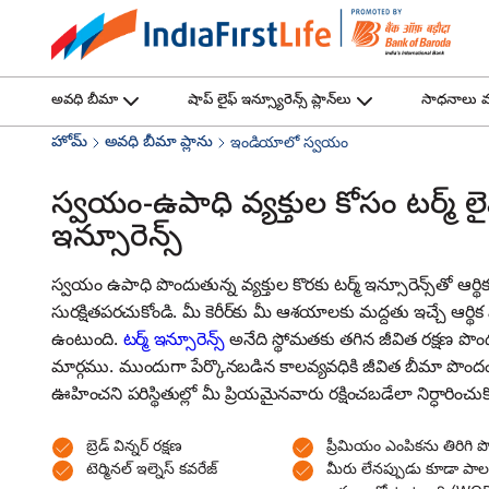
అవధి బీమా
షాప్ లైఫ్ ఇన్స్యూరెన్స్ ప్లాన్‌లు
సాధనాలు మర
హోమ్
అవధి బీమా ప్లాను
ఇండియాలో స్వయం
స్వయం-ఉపాధి వ్యక్తుల కోసం టర్మ్ లై
ఇన్సూరెన్స్
స్వయం ఉపాధి పొందుతున్న వ్యక్తుల కొరకు టర్మ్ ఇన్సూరెన్స్‌తో ఆర్థ
సురక్షితపరచుకోండి. మీ కెరీర్‌కు మీ ఆశయాలకు మద్దతు ఇచ్చే ఆర్థి
ఉంటుంది.
టర్మ్ ఇన్సూరెన్స్
అనేది స్థోమతకు తగిన జీవిత రక్షణ పొంద
మార్గము. ముందుగా పేర్కొనబడిన కాలవ్యవధికి జీవిత బీమా పొం
ఊహించని పరిస్థితుల్లో మీ ప్రియమైనవారు రక్షించబడేలా నిర్ధారించుక
బ్రెడ్ విన్నర్ రక్షణ
ప్రీమియం ఎంపికను తిరిగి 
టెర్మినల్ ఇల్నెస్ కవరేజ్
మీరు లేనప్పుడు కూడా పాల