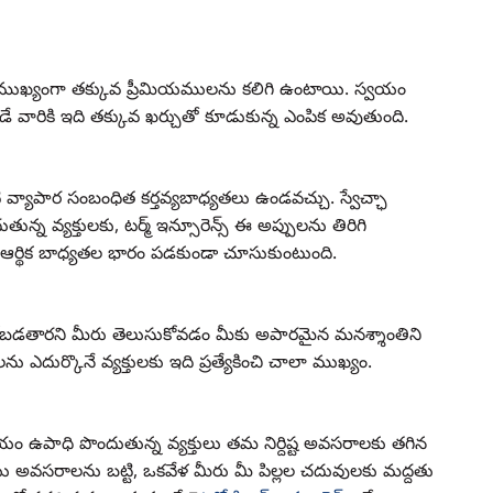
సీలు ముఖ్యంగా తక్కువ ప్రీమియములను కలిగి ఉంటాయి. స్వయం
వారికి ఇది తక్కువ ఖర్చుతో కూడుకున్న ఎంపిక అవుతుంది.
 వ్యాపార సంబంధిత కర్తవ్యబాధ్యతలు ఉండవచ్చు. స్వేచ్ఛా
న వ్యక్తులకు, టర్మ్ ఇన్సూరెన్స్ ఈ అప్పులను తిరిగి
ీ ఆర్థిక బాధ్యతల భారం పడకుండా చూసుకుంటుంది.
కోబడతారని మీరు తెలుసుకోవడం మీకు అపారమైన మనశ్శాంతిని
 ఎదుర్కొనే వ్యక్తులకు ఇది ప్రత్యేకించి చాలా ముఖ్యం.
్వయం ఉపాధి పొందుతున్న వ్యక్తులు తమ నిర్దిష్ట అవసరాలకు తగిన
ియు అవసరాలను బట్టి, ఒకవేళ మీరు మీ పిల్లల చదువులకు మద్దతు