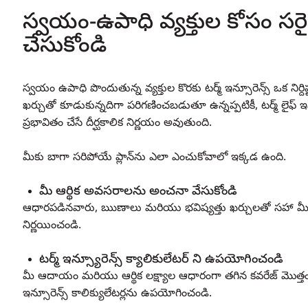
స్వయం-ఉపాధి వ్యక్తుల కోసం సరైన
చేసుకోండి
స్వయం ఉపాధి పొందుతున్న వ్యక్తుల కొరకు టర్మ్ ఇన్సూరెన్స్ ఒక నిర్ద
ఖర్చుతో కూడుకున్నదిగా పరిగణించబడుతూ ఉన్నప్పటికీ, టర్మ్ లైఫ్ ఇన
ప్రభావితం చేసే దీర్ఘకాలిక నిర్ణయం అవుతుంది.
మీకు బాగా సరిపోయే ప్లాన్‌ను ఎలా ఎంచుకోవాలో ఇక్కడ ఉంది.
మీ ఆర్థిక అవసరాలను అంచనా వేసుకోండి
ఆధారపడినవారు, ఋణాలు మరియు భవిష్యత్తు ఖర్చులతో సహా మీ ఆర్థ
నిర్ణయించండి.
టర్మ్ ఇన్స్యూరెన్స్ క్యాలికులేటర్ ని ఉపయోగించండి
మీ ఆదాయం మరియు ఆర్థిక లక్ష్యాల ఆధారంగా తగిన కవరేజ్ మొత్త
ఇన్సూరెన్స్ కాలిక్యులేటర్లను ఉపయోగించండి.