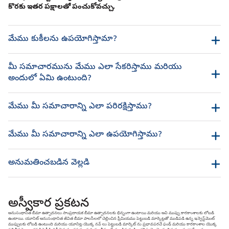
కొరకు ఇతర పక్షాలతో పంచుకోవచ్చు.
మేము కుకీలను ఉపయోగిస్తామా?
మీ సమాచారమును మేము ఎలా సేకరిస్తాము మరియు
అందులో ఏమి ఉంటుంది?
మేము మీ సమాచారాన్ని ఎలా పరిరక్షిస్తాము?
మేము మీ సమాచారాన్ని ఎలా ఉపయోగిస్తాము?
అనుమతించబడిన వెల్లడి
అస్వీకార ప్రకటన
అనుసంధానిత బీమా ఉత్పాదనలు సాంప్రదాయక బీమా ఉత్పాదనలకు భిన్నంగా ఉంటాయి మరియు అవి ముప్పు కారకాంశాలకు లోబడి
ఉంటాయి. యూనిట్ అనుసంధానిత జీవిత బీమా పాలసీలలో చెల్లించిన ప్రీమియము పెట్టుబడి మార్కెట్లతో ముడిపడి ఉన్న ఇన్వెస్ట్‌మెంట్
ముప్పులకు లోబడి ఉంటుంది మరియు యూనిట్ల యొక్క నవ్ లు పెట్టుబడి మార్కెట్ ను ప్రభావపరచే ఫండ్ మరియు కారకాంశాల యొక్క