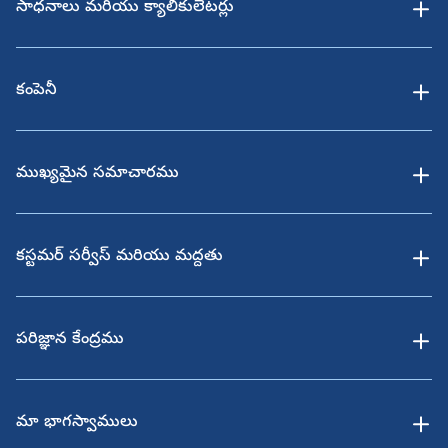
సాధనాలు మరియు క్యాలికులేటర్లు
కంపెనీ
ముఖ్యమైన సమాచారము
కస్టమర్ సర్వీస్ మరియు మద్దతు
పరిజ్ఞాన కేంద్రము
మా భాగస్వాములు