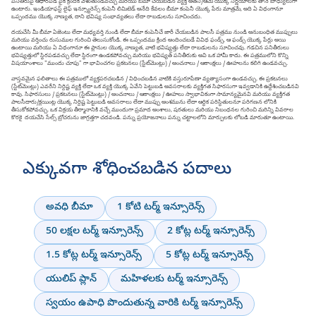
పనితీరుపై ఆధారపడి పైకీ క్రిందికీ వెళుతుండవచ్చు మరియు బీమా చేయబడిన వ్యక్తి అతని/ఆమె యొక్క నిర్ణయాలకు తానే బాధ్యులుగా
ఉంటారు. ఇండియాఫస్ట్ లైఫ్ ఇన్స్యూరెన్స్ కంపెనీ లిమిటెడ్ అనేది కేవలం బీమా కంపెనీ యొక్క పేరు మాత్రమే, అది ఏ విధంగానూ
ఒప్పందము యొక్క నాణ్యత, దాని భవిష్య సంభావ్యతలు లేదా రాబడులను సూచించదు.
దయచేసి మీ బీమా ఏజెంటు లేదా మధ్యవర్తి నుండి లేదా బీమా కంపెనీచే జారీ చేయబడిన పాలసీ పత్రము నుండి అనుబంధిత ముప్పులు
మరియు వర్తించు రుసుముల గురించి తెలుసుకోండి. ఈ ఒప్పందము క్రింద అందించబడే వివిధ ఫండ్స్, ఆ ఫండ్స్ యొక్క పేర్లు అయి
ఉంటాయి మరియు ఏ విధంగానూ ఈ ప్లానుల యొక్క నాణ్యత, వాటి భవిష్యత్తు లేదా రాబడులను సూచించవు. గడచిన పనితీరులు
భవిష్యత్తులో స్థిరపడవచ్చు లేదా స్థిరంగా ఉండకపోవచ్చు మరియు భవిష్యత్ పనితీరుకు అవి ఒక హామీ కాదు. ఈ పత్రములోని కొన్ని
విషయాంశాలు "ముందు చూపు” గా భావించగల ప్రకటనలు (స్టేట్‌మెంట్లు) / అంచనాలు / ఆకాంక్షలు / ఊహలను కలిగి ఉండవచ్చు.
వాస్తవమైన ఫలితాలు ఈ పత్రములో వ్యక్తపరచబడిన / విధించబడిన వాటికి వస్తురూపేణా వ్యత్యాసంగా ఉండవచ్చు. ఈ ప్రకటనలు
(స్టేట్‌మెంట్లు) ఎవరేని నిర్దిష్ట వ్యక్తి లేదా ఒక వ్యక్తి యొక్క ఏవేని పెట్టుబడి అవసరాలకు వ్యక్తిగత సిఫారసుగా ఇవ్వడానికి ఉద్దేశించబడినవి
కావు. సిఫారసులు / ప్రకటనలు (స్టేట్‌మెంట్లు) / అంచనాలు / ఆకాంక్షలు / ఊహలు స్వాభావికంగా సామాన్యమైనవి మరియు వ్యక్తిగత
పాలసీదారు/క్లయింట్ల యొక్క నిర్దిష్ట పెట్టుబడి అవసరాలు లేదా ముప్పు అంశమును లేదా ఆర్థిక పరిస్థితులనూ పరిగణన లోనికి
తీసుకోకపోవచ్చు. ఒక విక్రయ తీర్మానానికి వచ్చే ముందుగా ప్రమాద అంశాలు, షరతులు మరియు నిబంధనల గురించి మరిన్ని వివరాల
కొరకై దయచేసి సేల్స్ బ్రోచరును జాగ్రత్తగా చదవండి. పన్ను ప్రయోజనాలు పన్ను చట్టాలలోని మార్పులకు లోబడి మారుతూ ఉంటాయి.
ఎక్కువగా శోధించబడిన పదాలు
అవధి బీమా
1 కోటి టర్మ్ ఇన్సూరెన్స్
50 లక్షల టర్మ్ ఇన్సూరెన్స్
2 కోట్ల టర్మ్ ఇన్సూరెన్స్
1.5 కోట్ల టర్మ్ ఇన్సూరెన్స్
5 కోట్ల టర్మ్ ఇన్సూరెన్స్
యులిప్ ప్లాన్
మహిళలకు టర్మ్ ఇన్సూరెన్స్
స్వయం ఉపాధి పొందుతున్న వారికి టర్మ్ ఇన్సూరెన్స్