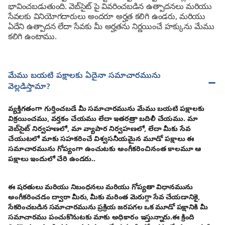
భావించబడుతుంది. వెబ్‌సైట్ పై వివరించబడిన ఉత్పాదనలు మరియు
సేవలకు వినియోగదారులు అందరూ అర్హత కలిగి ఉండరు, మరియు
ఏదేని ఉత్పాదన లేదా సేవకు మీ అర్హతను నిర్ణయించే హక్కును మేము
కలిగి ఉంటాము.
మేము బయటి పక్షాలకు ఏదైనా సమాచారమును
వెల్లడిస్తామా?
వ్యక్తిగతంగా గుర్తించబడే మీ సమాచారమును మేము బయటి పక్షాలకు
విక్రయించము, వర్తకం చేయము లేదా ఇతరత్రా బదిలీ చేయము. మా
వెబ్‌సైట్ నిర్వహణలో, మా వ్యాపార నిర్వహణలో, లేదా మీకు సేవ
చేయుటలో మాకు సహకరించే విశ్వసనీయమైన మూడో పక్షాలు ఈ
సమాచారమును గోప్యంగా ఉంచుటకు అంగీకరించినంత కాలమూ ఆ
పక్షాలు ఇందులో చేరి ఉండరు..
ఈ షరతులు మరియు నిబంధనలు మరియు గోప్యతా విధానమును
అంగీకరించడం ద్వారా మీరు, మీకు మరింత మెరుగ్గా సేవ చేయడానికై,
సేకరించబడిన సమాచారమును ప్రక్రియ జరపగల ఒక మూడో పక్షానికి మీ
సమాచారము పంచుకొనుటకు మాకు అధికారం ఇస్తున్నారు.ఈ క్రింది