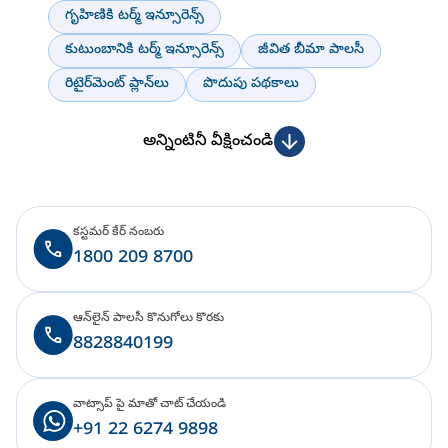
గృహిణికి టర్మ్ ఇన్సూరెన్స్
కుటుంబానికి టర్మ్ ఇన్సూరెన్స్
జీవిత బీమా పాలసీ
రిటైర్‌మెంట్ ప్లాన్‌లు
పొదుపు పథకాలు
అన్నింటినీ వీక్షించండి
కస్టమర్ కేర్ నంబరు
1800 209 8700
ఆన్‌లైన్ పాలసీ కొనుగోలు కొరకు
8828840199
వాట్సాప్ పై మాతో చాట్ చేయండి
+91 22 6274 9898