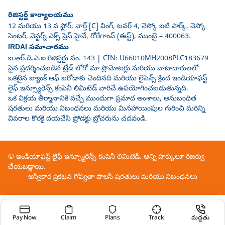
రిజిస్టర్డ్ కార్యాలయము
12 మరియు 13 వ ఫ్లోర్, నార్త్ [C] వింగ్, టవర్ 4, నెస్కో ఐటి పార్క్, నెస్కో
సెంటర్, వెస్టర్న్ ఎక్స్ ప్రెస్ హైవే, గోరేగాంవ్ (ఈస్ట్), ముంబై – 400063.
IRDAI సమాచారము
ఐ.ఆర్.డి.ఎ.ఐ రిజిస్టర్డు నం. 143 | CIN: U66010MH2008PLC183679
పైన ప్రదర్శించబడిన ట్రేడ్ లోగో మా ప్రొమోటర్లు మరియు వాటాదారులలో
ఒకటైన బ్యాంక్ ఆఫ్ బరోడాకు చెందినది మరియు లైసెన్స్ క్రింద ఇండియాఫస్ట్
లైఫ్ ఇన్స్యూరెన్స్ కంపెనీ లిమిటెడ్ వారిచే ఉపయోగించబడుతున్నది.
ఒక విక్రయ తీర్మానానికి వచ్చే ముందుగా ప్రమాద అంశాలు, అనుబంధిత
షరతులు మరియు నిబంధనలు మరియు మినహాయింపుల గురించి మరిన్ని
వివరాల కొరకై దయచేసి ప్రోడక్టు బ్రోచరును చదవండి.
© ఇండియాఫస్ట్ లైఫ్ ఇన్స్యూరెన్స్ కంపెనీ లిమిటెడ్. అన్ని హక్కులూ రిజర్వు
చేయబడ్డాయి.
అస్వీకార ప్రకటన
గోప్యతా పాలసీ
షరతులు మరియు నిబంధనలు
Pay Now
Claim
Plans
Track
మద్దతు