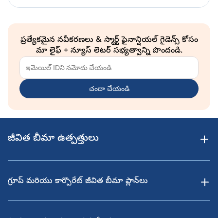
ప్రత్యేకమైన నవీకరణలు & స్మార్ట్ ఫైనాన్షియల్ గైడెన్స్ కోసం
మా లైఫ్ + న్యూస్ లెటర్ సభ్యత్వాన్ని పొందండి.
చందా చేయండి
జీవిత బీమా ఉత్పత్తులు
గ్రూప్ మరియు కార్పొరేట్ జీవిత బీమా ప్లాన్‌లు