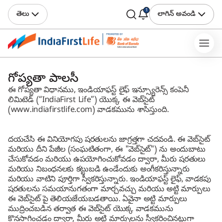
1
తెలు
లాగిన్ అవండి
గోప్యతా పాలసీ
ఈ గోప్యతా విధానము, ఇండియాఫస్ట్ లైఫ్ ఇన్స్యూరెన్స్ కంపెనీ
లిమిటెడ్ (“IndiaFirst Life”) యొక్క ఈ వెబ్‌సైట్
(www.indiafirstlife.com) వాడకమును శాసిస్తుంది.
దయచేసి ఈ వినియోగపు షరతులను జాగ్రత్తగా చదవండి. ఈ వెబ్‌సైట్
మరియు దీని పేజీల (సంఘటితంగా, ఈ "వెబ్‌సైట్") ను అందుబాటు
చేసుకోవడం మరియు ఉపయోగించుకోవడం ద్వారా, మీరు షరతులు
మరియు నిబంధనలకు కట్టుబడి ఉండేందుకు అంగీకరిస్తున్నారు
మరియు వాటిని పూర్తిగా స్వీకరిస్తున్నారు. ఇండియాఫస్ట్ లైఫ్, వాడకపు
షరతులను సమయానుగతంగా మార్చవచ్చు మరియు అట్టి మార్పులు
ఈ వెబ్‌సైట్ పై తెలియజేయబడతాయి. ఏవైనా అట్టి మార్పులు
ముద్రించబడిన తర్వాత ఈ వెబ్‌సైట్ యొక్క వాడకమును
కొనసాగించడం ద్వారా, మీరు అట్టి మార్పులను స్వీకరించినట్లుగా