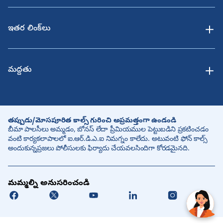
ఇతర లింక్‌లు
మద్దతు
తప్పుడు/మోసపూరిత కాల్స్ గురించి అప్రమత్తంగా ఉండండి
బీమా పాలసీలు అమ్మడం, బోనస్ లేదా ప్రీమియముల పెట్టుబడిని ప్రకటించడం
వంటి కార్యకలాపాలలో ఐ.ఆర్.డి.ఎ.ఐ నిమగ్నం కాలేదు. అటువంటి ఫోన్ కాల్స్
అందుకున్నప్రజలు పోలీసులకు ఫిర్యాదు చేయవలసిందిగా కోరడమైనది.
మమ్మల్ని అనుసరించండి