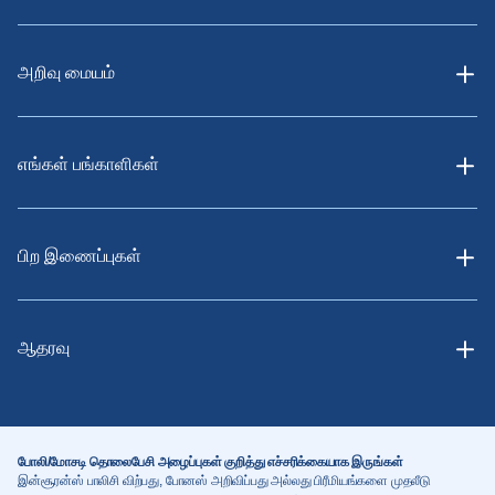
அறிவு மையம்
எங்கள் பங்காளிகள்
பிற இணைப்புகள்
ஆதரவு
போலி/மோசடி தொலைபேசி அழைப்புகள் குறித்து எச்சரிக்கையாக இருங்கள்
இன்சூரன்ஸ் பாலிசி விற்பது, போனஸ் அறிவிப்பது அல்லது பிரீமியங்களை முதலீடு