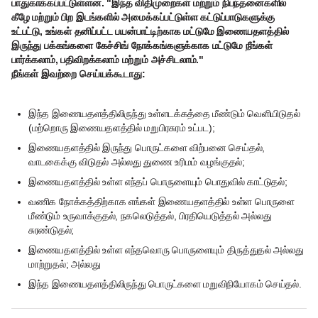
பாதுகாக்கப்பட்டுள்ளன. "இந்த விதிமுறைகள் மற்றும் நிபந்தனைகளில்
கீழே மற்றும் பிற இடங்களில் அமைக்கப்பட்டுள்ள கட்டுப்பாடுகளுக்கு
உட்பட்டு, உங்கள் தனிப்பட்ட பயன்பாட்டிற்காக மட்டுமே இணையதளத்தில்
இருந்து பக்கங்களை கேச்சிங் நோக்கங்களுக்காக மட்டுமே நீங்கள்
பார்க்கலாம், பதிவிறக்கலாம் மற்றும் அச்சிடலாம்."
நீங்கள் இவற்றை செய்யக்கூடாது:
இந்த இணையதளத்திலிருந்து உள்ளடக்கத்தை மீண்டும் வெளியிடுதல்
(மற்றொரு இணையதளத்தில் மறுபிரசுரம் உட்பட);
இணையதளத்தில் இருந்து பொருட்களை விற்பனை செய்தல்,
வாடகைக்கு விடுதல் அல்லது துணை உரிமம் வழங்குதல்;
இணையதளத்தில் உள்ள எந்தப் பொருளையும் பொதுவில் காட்டுதல்;
வணிக நோக்கத்திற்காக எங்கள் இணையதளத்தில் உள்ள பொருளை
மீண்டும் உருவாக்குதல், நகலெடுத்தல், பிரதியெடுத்தல் அல்லது
சுரண்டுதல்;
இணையதளத்தில் உள்ள எந்தவொரு பொருளையும் திருத்துதல் அல்லது
மாற்றுதல்; அல்லது
இந்த இணையதளத்திலிருந்து பொருட்களை மறுவிநியோகம் செய்தல்.