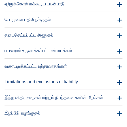
ஏற்றுக்கொள்ளக்கூடிய பயன்பாடு
பொருளை பதிவிறக்குதல்
தடைசெய்யப்பட்ட அணுகல்
பயனரால் உருவாக்கப்பட்ட உள்ளடக்கம்
வரையறுக்கப்பட்ட உத்தரவாதங்கள்
Limitations and exclusions of liability
இந்த விதிமுறைகள் மற்றும் நிபந்தனைகளின் மீறல்கள்
இழப்பீடு வழங்குதல்