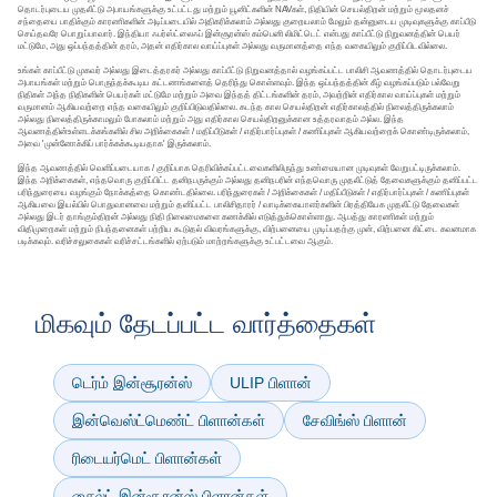
தொடர்புடைய முதலீட்டு அபாயங்களுக்கு உட்பட்டது மற்றும் யூனிட்களின் NAVகள், நிதியின் செயல்திறன் மற்றும் மூலதனச்
சந்தையை பாதிக்கும் காரணிகளின் அடிப்படையில் அதிகரிக்கலாம் அல்லது குறையலாம் மேலும் தன்னுடைய முடிவுகளுக்கு காப்பீடு
செய்தவரே பொறுப்பாவார். இந்தியா ஃபர்ஸ்ட்லைஃப் இன்சூரன்ஸ் கம்பெனி லிமிட்டெட் என்பது காப்பீட்டு நிறுவனத்தின் பெயர்
மட்டுமே, அது ஒப்பந்தத்தின் தரம், அதன் எதிர்கால வாய்ப்புகள் அல்லது வருமானத்தை எந்த வகையிலும் குறிப்பிடவில்லை.
உங்கள் காப்பீட்டு முகவர் அல்லது இடைத்தரகர் அல்லது காப்பீட்டு நிறுவனத்தால் வழங்கப்பட்ட பாலிசி ஆவணத்தில் தொடர்புடைய
அபாயங்கள் மற்றும் பொருந்தக்கூடிய கட்டணங்களைத் தெரிந்து கொள்ளவும். இந்த ஒப்பந்தத்தின் கீழ் வழங்கப்படும் பல்வேறு
நிதிகள் அந்த நிதிகளின் பெயர்கள் மட்டுமே மற்றும் அவை இந்தத் திட்டங்களின் தரம், அவற்றின் எதிர்கால வாய்ப்புகள் மற்றும்
வருமானம் ஆகியவற்றை எந்த வகையிலும் குறிப்பிடுவதில்லை. கடந்த கால செயல்திறன் எதிர்காலத்தில் நிலைத்திருக்கலாம்
அல்லது நிலைத்திருக்காமலும் போகலாம் மற்றும் அது எதிர்கால செயல்திறனுக்கான உத்தரவாதம் அல்ல. இந்த
ஆவணத்தின்உள்ளடக்கங்களில் சில அறிக்கைகள் / மதிப்பீடுகள் / எதிர்பார்ப்புகள் / கணிப்புகள் ஆகியவற்றைக் கொண்டிருக்கலாம்,
அவை 'முன்னோக்கிப் பார்க்கக்கூடியதாக' இருக்கலாம்.
இந்த ஆவணத்தில் வெளிப்படையாக / குறிப்பாக தெரிவிக்கப்பட்டவைகளிலிருந்து உண்மையான முடிவுகள் வேறுபட்டிருக்கலாம்.
இந்த அறிக்கைகள், எந்தவொரு குறிப்பிட்ட தனிநபருக்கும் அல்லது தனிநபரின் எந்தவொரு முதலீட்டுத் தேவைகளுக்கும் தனிப்பட்ட
பரிந்துரையை வழங்கும் நோக்கத்தை கொண்டதில்லை. பரிந்துரைகள் / அறிக்கைகள் / மதிப்பீடுகள் / எதிர்பார்ப்புகள் / கணிப்புகள்
ஆகியவை இயல்பில் பொதுவானவை மற்றும் தனிப்பட்ட பாலிசிதாரர் / வாடிக்கையாளர்களின் பிரத்தியேக முதலீட்டு தேவைகள்
அல்லது இடர் தாங்கும்திறன் அல்லது நிதி நிலைமைகளை கணக்கில் எடுத்துக்கொள்ளாது. ஆபத்து காரணிகள் மற்றும்
விதிமுறைகள் மற்றும் நிபந்தனைகள் பற்றிய கூடுதல் விவரங்களுக்கு, விற்பனையை முடிப்பதற்கு முன், விற்பனை கிட்டை கவனமாக
படிக்கவும். வரிச்சலுகைகள் வரிச்சட்டங்களில் ஏற்படும் மாற்றங்களுக்கு உட்பட்டவை ஆகும்.
மிகவும் தேடப்பட்ட வார்த்தைகள்
டெர்ம் இன்சூரன்ஸ்
ULIP பிளான்
இன்வெஸ்ட்மெண்ட் பிளான்கள்
சேவிங்ஸ் பிளான்
ரிடையர்மெட் பிளான்கள்
சைல்ட் இன்சூரன்ஸ் பிளான்கள்