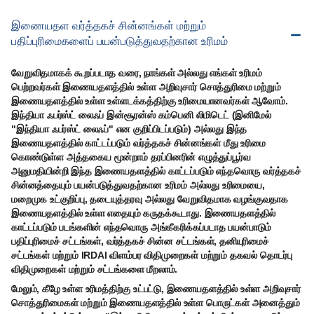
இணையதள வர்த்தகச் சின்னங்கள் மற்றும்
பதிப்புரிமைகளைப் பயன்படுத்துவதற்கான உரிமம்
வேறுவிதமாகக் கூறப்படாத வரை, நாங்கள் அல்லது எங்கள் உரிமம்
பெற்றவர்கள் இணையதளத்தில் உள்ள அறிவுசார் சொத்துரிமை மற்றும்
இணையதளத்தில் உள்ள உள்ளடக்கத்திற்கு உரிமையானவர்கள் ஆவோம்.
இந்தியா ஃபர்ஸ்ட் லைஃப் இன்சூரன்ஸ் கம்பெனி லிமிடெட் (இனிமேல்
"இந்தியா ஃபர்ஸ்ட் லைஃப்" என குறிப்பிடப்படும்) அல்லது இந்த
இணையதளத்தில் காட்டப்படும் வர்த்தகச் சின்னங்கள் மீது உரிமை
கொண்டுள்ள அத்தகைய மூன்றாம் தரப்பினரின் எழுத்துப்பூர்வ
அனுமதியின்றி இந்த இணையதளத்தில் காட்டப்படும் எந்தவொரு வர்த்தகச்
சின்னத்தையும் பயன்படுத்துவதற்கான உரிமம் அல்லது உரிமையை,
மறைமுக உட்குறிப்பு, தடையுத்தரவு அல்லது வேறுவிதமாக வழங்குவதாக
இணையதளத்தில் உள்ள எதையும் கருதக்கூடாது. இணையதளத்தில்
காட்டப்படும் படங்களின் எந்தவொரு அங்கீகரிக்கப்படாத பயன்பாடும்
பதிப்புரிமைச் சட்டங்கள், வர்த்தகச் சின்ன சட்டங்கள், தனியுரிமைச்
சட்டங்கள் மற்றும் IRDAI விளம்பர விதிமுறைகள் மற்றும் தகவல் தொடர்பு
விதிமுறைகள் மற்றும் சட்டங்களை மீறலாம்.
மேலும், கீழே உள்ள உரிமத்திற்கு உட்பட்டு, இணையதளத்தில் உள்ள அறிவுசார்
சொத்துரிமைகள் மற்றும் இணையதளத்தில் உள்ள பொருட்கள் அனைத்தும்