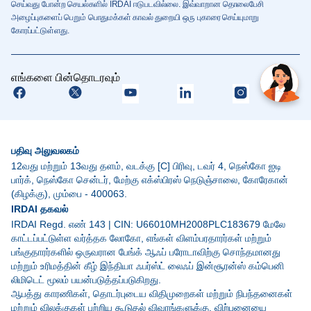
செய்வது போன்ற செயல்களில் IRDAI ஈடுபடவில்லை. இவ்வாறான தொலைபேசி
அழைப்புகளைப் பெறும் பொதுமக்கள் காவல் துறையி ஒரு புகாரை செய்யுமாறு
கோரப்பட்டுள்ளது.
எங்களை பின்தொடரவும்
பதிவு அலுவலகம்
12வது மற்றும் 13வது தளம், வடக்கு [C] பிரிவு, டவர் 4, நெஸ்கோ ஐடி
பார்க், நெஸ்கோ சென்டர், மேற்கு எக்ஸ்பிரஸ் நெடுஞ்சாலை, கோரேகான்
(கிழக்கு), மும்பை - 400063.
IRDAI தகவல்
IRDAI Regd. எண் 143 | CIN: U66010MH2008PLC183679 மேலே
காட்டப்பட்டுள்ள வர்த்தக லோகோ, எங்கள் விளம்பரதாரர்கள் மற்றும்
பங்குதாரர்களில் ஒருவரான பேங்க் ஆஃப் பரோடாவிற்கு சொந்தமானது
மற்றும் உரிமத்தின் கீழ் இந்தியா ஃபர்ஸ்ட் லைஃப் இன்சூரன்ஸ் கம்பெனி
லிமிடெட் மூலம் பயன்படுத்தப்படுகிறது.
ஆபத்து காரணிகள், தொடர்புடைய விதிமுறைகள் மற்றும் நிபந்தனைகள்
மற்றும் விலக்குகள் பற்றிய கூடுதல் விவரங்களுக்கு, விற்பனையை