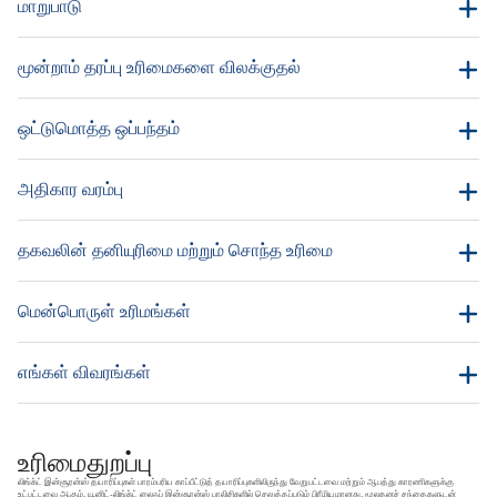
மாறுபாடு
மூன்றாம் தரப்பு உரிமைகளை விலக்குதல்
ஒட்டுமொத்த ஒப்பந்தம்
அதிகார வரம்பு
தகவலின் தனியுரிமை மற்றும் சொந்த உரிமை
மென்பொருள் உரிமங்கள்
எங்கள் விவரங்கள்
உரிமைதுறப்பு
லிங்க்ட் இன்சூரன்ஸ் தயாரிப்புகள் பாரம்பரிய காப்பீட்டுத் தயாரிப்புகளிலிருந்து வேறுபட்டவை மற்றும் ஆபத்து காரணிகளுக்கு
உட்பட்டவை ஆகும். யூனிட்-லிங்க்ட் லைஃப் இன்சூரன்ஸ் பாலிசிகளில் செலுத்தப்படும் பிரீமியமானது, மூலதனச் சந்தைகளுடன்