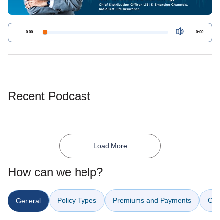
0:00
0:00
Recent Podcast
Load More
How can we help?
Policy Types
Premiums and Payments
Cla
General