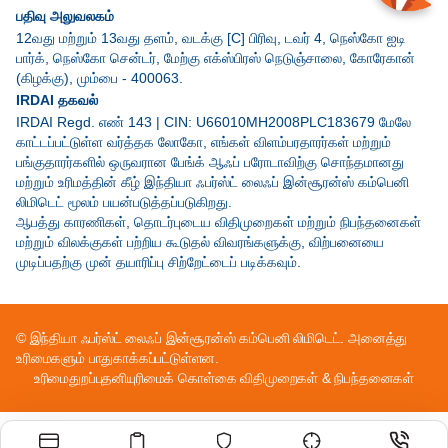
பதிவு அலுவலகம்
12வது மற்றும் 13வது தளம், வடக்கு [C] பிரிவு, டவர் 4, நெஸ்கோ ஐடி
பார்க், நெஸ்கோ சென்டர், மேற்கு எக்ஸ்பிரஸ் நெடுஞ்சாலை, கோரேகான்
(கிழக்கு), மும்பை - 400063.
IRDAI தகவல்
IRDAI Regd. எண் 143 | CIN: U66010MH2008PLC183679 மேலே
காட்டப்பட்டுள்ள வர்த்தக லோகோ, எங்கள் விளம்பரதாரர்கள் மற்றும்
பங்குதாரர்களில் ஒருவரான பேங்க் ஆஃப் பரோடாவிற்கு சொந்தமானது
மற்றும் உரிமத்தின் கீழ் இந்தியா ஃபர்ஸ்ட் லைஃப் இன்சூரன்ஸ் கம்பெனி
லிமிடெட் மூலம் பயன்படுத்தப்படுகிறது.
ஆபத்து காரணிகள், தொடர்புடைய விதிமுறைகள் மற்றும் நிபந்தனைகள்
மற்றும் விலக்குகள் பற்றிய கூடுதல் விவரங்களுக்கு, விற்பனையை
முடிப்பதற்கு முன் தயாரிப்பு சிற்றேட்டைப் படிக்கவும்.
© இந்தியா ஃபர்ஸ்ட் லைஃப் இன்சூரன்ஸ் கம்பெனி லிமிடெட். அனைத்து
உரிமைகளும் பாதுகாக்கப்பட்டுள்ளன.
உரிமைதுறப்பு
தனியுரிமைக் கொள்கை
விதிமுறைகள் & நிபந்தனைகள்