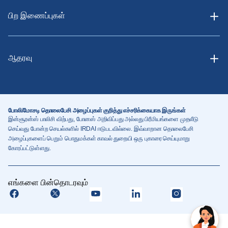
பிற இணைப்புகள்
ஆதரவு
போலி/மோசடி தொலைபேசி அழைப்புகள் குறித்து எச்சரிக்கையாக இருங்கள்
இன்சூரன்ஸ் பாலிசி விற்பது, போனஸ் அறிவிப்பது அல்லது பிரீமியங்களை முதலீடு
செய்வது போன்ற செயல்களில் IRDAI ஈடுபடவில்லை. இவ்வாறான தொலைபேசி
அழைப்புகளைப் பெறும் பொதுமக்கள் காவல் துறையி ஒரு புகாரை செய்யுமாறு
கோரப்பட்டுள்ளது.
எங்களை பின்தொடரவும்