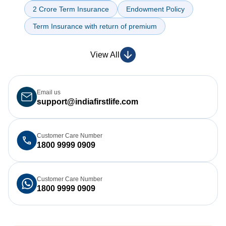
Form
Address
2 Crore Term Insurance
Endowment Policy
Date of birth
Term Insurance with return of premium
Click here
Relationship with the policy holder
IndiaFirst Life
Andhra
Bank
Bank of Baroda
View All
Click here
Email us
support@indiafirstlife.com
customer.first@indiafirstlife.com
Customer Care Number
Change Request
1800 9999 0909
Nomination Change Form
Form
Click here
Customer Care Number
1800 9999 0909