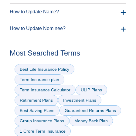
How to Update Name?
How to Update Nominee?
Most Searched Terms
customer.first@indiafirstlife.com
1800-209-8700
Best Life Insurance Policy
Term Insurance plan
Change Request
Change
Form
customer.first@indiafirstlife.com
Request Form
Term Insurance Calculator
ULIP Plans
Click here
Retirement Plans
Investment Plans
Click here
Best Saving Plans
Guaranteed Returns Plans
Nomination Change Form
Group Insurance Plans
Money Back Plan
1800-209-8700
1 Crore Term Insurance
Change Request
Nominee’s name