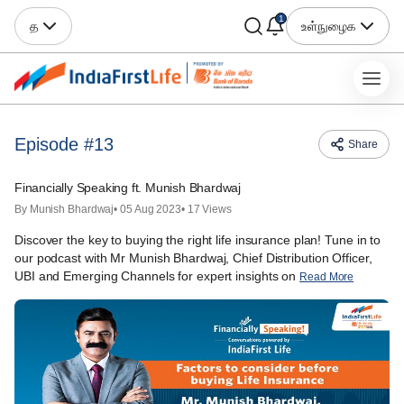
1
த
உள்நுழைக
Episode #13
Share
Financially Speaking ft. Munish Bhardwaj
By Munish Bhardwaj
• 05 Aug 2023
• 17 Views
Discover the key to buying the right life insurance plan! Tune in to
our podcast with Mr Munish Bhardwaj, Chief Distribution Officer,
UBI and Emerging Channels for expert insights on
Read More