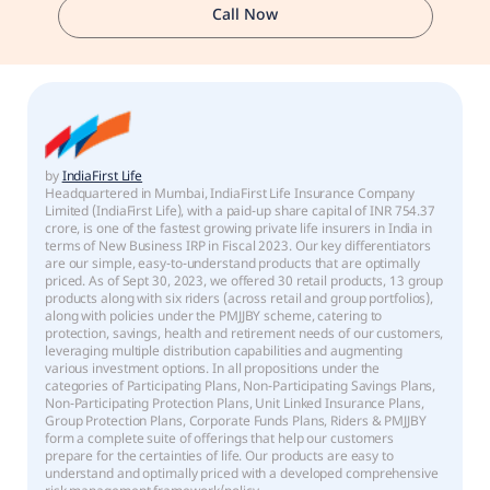
Call Now
by
IndiaFirst Life
Headquartered in Mumbai, IndiaFirst Life Insurance Company
Limited (IndiaFirst Life), with a paid-up share capital of INR 754.37
crore, is one of the fastest growing private life insurers in India in
terms of New Business IRP in Fiscal 2023. Our key differentiators
are our simple, easy-to-understand products that are optimally
priced. As of Sept 30, 2023, we offered 30 retail products, 13 group
products along with six riders (across retail and group portfolios),
along with policies under the PMJJBY scheme, catering to
protection, savings, health and retirement needs of our customers,
leveraging multiple distribution capabilities and augmenting
various investment options. In all propositions under the
categories of Participating Plans, Non-Participating Savings Plans,
Non-Participating Protection Plans, Unit Linked Insurance Plans,
Group Protection Plans, Corporate Funds Plans, Riders & PMJJBY
form a complete suite of offerings that help our customers
prepare for the certainties of life. Our products are easy to
understand and optimally priced with a developed comprehensive