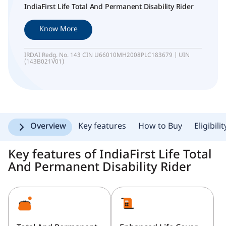
IndiaFirst Life Total And Permanent Disability Rider
Know More
IRDAI Redg. No. 143 CIN U66010MH2008PLC183679 | UIN
(143B021V01)
Overview
Key features
How to Buy
Eligibili
Key features of IndiaFirst Life Total
And Permanent Disability Rider