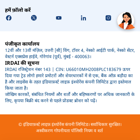
हमें फ़ॉलो करें
पंजीकृत कार्यालय
12वीं और 13वीं मंज़िल, उत्तरी [सी] विंग, टॉवर 4, नेस्को आईटी पार्क, नेस्को सेंटर,
वेस्टर्न एक्सप्रेस हाईवे, गोरेगांव (पूर्व), मुंबई - 400063।
IRDAI की सूचना
IRDAI रजिस्ट्रेशन नंबर 143 | CIN: U66010MH2008PLC183679 ऊपर
दिया गया ट्रेड लोगो हमारे प्रमोटरों और शेयरधारकों में से एक, बैंक ऑफ़ बड़ौदा का
है और लाइसेंस के तहत इंडियाफ़र्स्ट लाइफ़ इंश्योरेंस कंपनी लिमिटेड द्वारा इस्तेमाल
किया जाता है।
जोखिम कारकों, संबंधित नियमों और शर्तों और बहिष्करणों पर अधिक जानकारी के
लिए, कृपया बिक्री बंद करने से पहले प्रोडक्ट ब्रोशर को पढ़ें।
© इंडियाफ़र्स्ट लाइफ़ इंश्योरेंस कंपनी लिमिटेड। सर्वाधिकार सुरक्षित।
अस्वीकरण
गोपनीयता पॉलिसी
नियम व शर्त