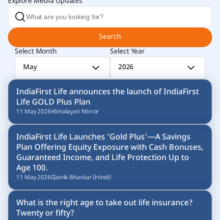
Explore Media Updates
Search
Select Month
Select Year
May
2026
IndiaFirst Life announces the launch of IndiaFirst
Life GOLD Plus Plan
11 May 2026
Himalayan Mirror
IndiaFirst Life Launches 'Gold Plus'—A Savings
Plan Offering Equity Exposure with Cash Bonuses,
Guaranteed Income, and Life Protection Up to
Age 100.
11 May 2026
Dainik Bhaskar (Hindi)
What is the right age to take out life insurance?
Twenty or fifty?