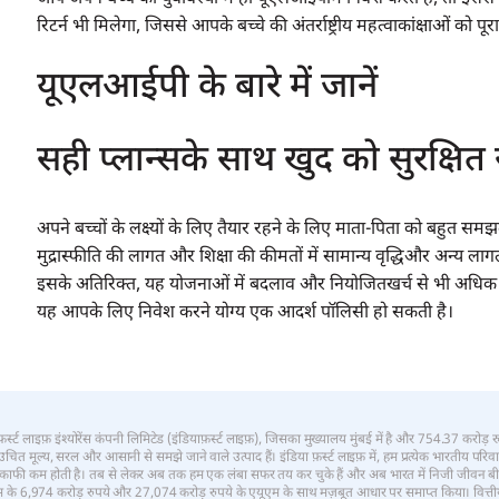
रिटर्न भी मिलेगा, जिससे आपके बच्चे की अंतर्राष्ट्रीय महत्वाकांक्षाओं को
यूएलआईपी के बारे में जानें
सही प्लान्सके साथ खुद को सुरक्षित 
अपने बच्चों के लक्ष्यों के लिए तैयार रहने के लिए माता-पिता को बहुत स
मुद्रास्फीति की लागत और शिक्षा की कीमतों में सामान्य वृद्धिऔर अन्य लागत
इसके अतिरिक्त, यह योजनाओं में बदलाव और नियोजितखर्च से भी अधिक क
यह आपके लिए निवेश करने योग्य एक आदर्श पॉलिसी हो सकती है।
र्स्ट लाइफ़ इंश्योरेंस कंपनी लिमिटेड (इंडियाफ़र्स्ट लाइफ़), जिसका मुख्यालय मुंबई में है और 754.37 करोड़
मारे उचित मूल्य, सरल और आसानी से समझे जाने वाले उत्पाद हैं। इंडिया फ़र्स्ट लाइफ़ में, हम प्रत्येक भारतीय 
ाफी कम होती है। तब से लेकर अब तक हम एक लंबा सफर तय कर चुके हैं और अब भारत में निजी जीवन बीमाक
ियम के 6,974 करोड़ रुपये और 27,074 करोड़ रुपये के एयूएम के साथ मज़बूत आधार पर समाप्त किया। वित्