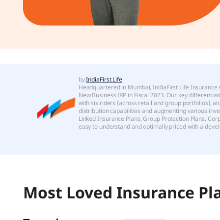
by
IndiaFirst Life
Headquartered in Mumbai, IndiaFirst Life Insurance Com
New Business IRP in Fiscal 2023. Our key differentiat
with six riders (across retail and group portfolios),
distribution capabilities and augmenting various inve
Linked Insurance Plans, Group Protection Plans, Corpo
easy to understand and optimally priced with a de
Most Loved Insurance Pl