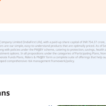
pany Limited (IndiaFirst Life), with a paid-up share capital of INR 754.37 crore, is
ors are our simple, easy-to-understand products that are optimally priced. As of S
 along with policies under the PMJJBY scheme, catering to protection, savings, healt
stment options. In all propositions under the categories of Participating Plans, Non
rate Funds Plans, Riders & PMJJBY form a complete suite of offerings that help our
veloped comprehensive risk management framework/policy.
ans