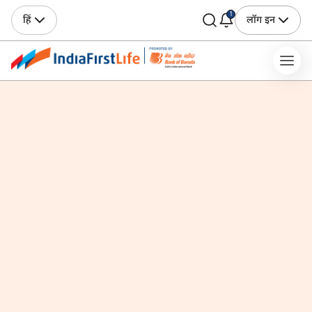
1
हिं
लॉग इन