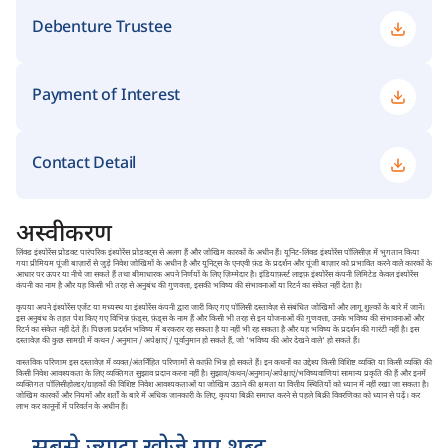
Debenture Trustee
Payment of Interest
Contact Detail
अस्वीकरण
लिंक्ड इंश्योरेंस प्रोडक्ट पारंपरिक इंश्योरेंस प्रोडक्ट्स से अलग हैं और जोखिम कारकों के अधीन हैं। यूनिट-लिंक्ड इंश्योरेंस पॉलिसीज़ में भुगतान किया
गया प्रीमियम पूंजी बाज़ारों से जुड़े निवेश जोखिमों के अधीन है और यूनिट्स के एनएवी फ़ंड के प्रदर्शन और पूंजी बाज़ार को प्रभावित करने वाले कारकों के
आधार पर ऊपर या नीचे जा सकते हैं तथा बीमाधारक अपने निर्णयों के लिए ज़िम्मेदार है। इंडियाफ़र्स्ट लाइफ़ इंश्योरेंस कंपनी लिमिटेड केवल इंश्योरेंस
कंपनी का नाम है और यह किसी भी तरह से अनुबंध की गुणवत्ता, इसकी भविष्य की संभावनाओं या रिटर्न का संकेत नहीं देता है।
कृपया अपने इंश्योरेंस एजेंट या मध्यस्थ या इंश्योरेंस कंपनी द्वारा जारी किए गए पॉलिसी दस्तावेज़ से संबंधित जोखिमों और लागू शुल्कों के बारे में जानें।
इस अनुबंध के तहत पेश किए गए विभिन्न फ़ंड्स, फ़ंड्स के नाम हैं और किसी भी तरह से इन योजनाओं की गुणवत्ता, उनके भविष्य की संभावनाओं और
रिटर्न का संकेत नहीं देते हैं। पिछला प्रदर्शन भविष्य में बरकरार रह सकता है या नहीं भी रह सकता है और यह भविष्य के प्रदर्शन की गारंटी नहीं है। इस
दस्तावेज़ की कुछ सामग्री में कथन / अनुमान / अपेक्षाएं / पूर्वानुमान हो सकते हैं, जो 'भविष्य की ओर देखने वाले' हो सकते हैं।
वास्तविक परिणाम इस दस्तावेज़ में व्यक्त/अंतर्निहित परिणामों से काफ़ी भिन्न हो सकते हैं। इन कथनों का उद्देश्य किसी विशिष्ट व्यक्ति या किसी व्यक्ति की
किसी निवेश आवश्यकता के लिए व्यक्तिगत सुझाव प्रदान करना नहीं है। सुझाव/कथन/अनुमान/अपेक्षाएं/भविष्यवाणियां सामान्य प्रकृति की हैं और इनमें
व्यक्तिगत पॉलिसीहोल्डर/ग्राहकों की विशिष्ट निवेश आवश्यकताओं या जोखिम उठाने की क्षमता या वित्तीय स्थितियों को ध्यान में नहीं रखा जा सकता है।
जोखिम कारकों और नियमों और शर्तों के बारे में अधिक जानकारी के लिए, कृपया बिक्री समाप्त करने से पहले बिक्री विवरणिका को ध्यान से पढ़ें। कर
लाभ कर कानूनों में परिवर्तन के अधीन हैं।