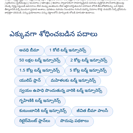
/ ప్రకటనలు (స్టేట్‌మెంట్లు) / అంచనాలు / ఆకాంక్షలు / ఊహలు స్వాభావికంగా సామాన్యమైనవి మరియు వ్యక్తిగత పాలసీదారు/క్లయింట్ల
యొక్క నిర్దిష్ట పెట్టుబడి అవసరాలు లేదా ముప్పు అంశమును లేదా ఆర్థిక పరిస్థితులనూ పరిగణన లోనికి తీసుకోకపోవచ్చు. ఒక విక్రయ
తీర్మానానికి వచ్చే ముందుగా ప్రమాద అంశాలు, షరతులు మరియు నిబంధనల గురించి మరిన్ని వివరాల కొరకై దయచేసి సేల్స్ బ్రోచరును
జాగ్రత్తగా చదవండి. పన్ను ప్రయోజనాలు పన్ను చట్టాలలోని మార్పులకు లోబడి మారుతూ ఉంటాయి.
ఎక్కువగా శోధించబడిన పదాలు
అవధి బీమా
1 కోటి టర్మ్ ఇన్సూరెన్స్
50 లక్షల టర్మ్ ఇన్సూరెన్స్
2 కోట్ల టర్మ్ ఇన్సూరెన్స్
1.5 కోట్ల టర్మ్ ఇన్సూరెన్స్
5 కోట్ల టర్మ్ ఇన్సూరెన్స్
యులిప్ ప్లాన్
మహిళలకు టర్మ్ ఇన్సూరెన్స్
స్వయం ఉపాధి పొందుతున్న వారికి టర్మ్ ఇన్సూరెన్స్
గృహిణికి టర్మ్ ఇన్సూరెన్స్
కుటుంబానికి టర్మ్ ఇన్సూరెన్స్
జీవిత బీమా పాలసీ
రిటైర్‌మెంట్ ప్లాన్‌లు
పొదుపు పథకాలు