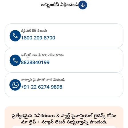
అన్నింటినీ వీక్షించండి
కస్టమర్ కేర్ నంబరు
1800 209 8700
ఆన్‌లైన్ పాలసీ కొనుగోలు కొరకు
8828840199
వాట్సాప్ పై మాతో చాట్ చేయండి
+91 22 6274 9898
ప్రత్యేకమైన నవీకరణలు & స్మార్ట్ ఫైనాన్షియల్ గైడెన్స్ కోసం
మా లైఫ్ + న్యూస్ లెటర్ సభ్యత్వాన్ని పొందండి.