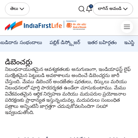
1
తెలు
లాగిన్ అవండి
్టుబడిదారు సంభందాలు
పబ్లిక్ డిస్క్లోజర్
ఇతర బహిర్గతం
ఇఎస్జి
డిబెంచర్లు
నిబంధనాయుతమైన ఆవశ్యకతలకు అనుగుణంగా, ఇండియాఫస్ట్ లైఫ్
సురక్షితమైన పెట్టుబడి అవకాశాలను అందించే డిబెంచర్లను జారీ
చేస్తుంది. మేము డిబెంచర్ అందజేతల షరతులు, రిస్కులు మరియు
నిబంధనలలో పూర్తి పారదర్శకత ఉండేలా చూసుకుంటాము. మేము
వివేకవంతమైన ఆర్థిక నిర్వహణ మరియు మదుపరుల ప్రయోజనాల
పరిరక్షణకు ప్రాధాన్యత ఇస్తున్నందువల్ల, మదుపరులు సంబంధిత
పత్రాలు అన్నింటినీ జాగ్రత్తగా చదువుకోవలసిందిగా సలహా
ఇవ్వబడుతోంది.