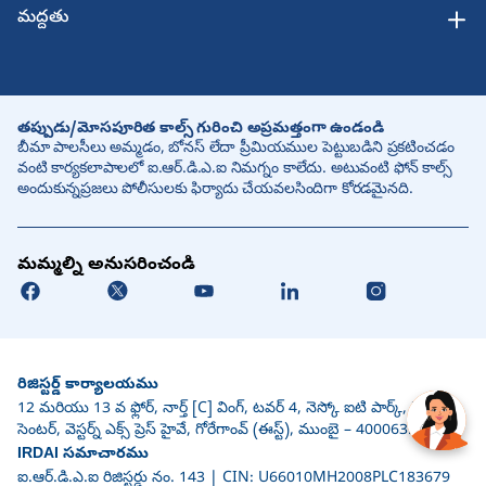
మద్దతు
తప్పుడు/మోసపూరిత కాల్స్ గురించి అప్రమత్తంగా ఉండండి
బీమా పాలసీలు అమ్మడం, బోనస్ లేదా ప్రీమియముల పెట్టుబడిని ప్రకటించడం
వంటి కార్యకలాపాలలో ఐ.ఆర్.డి.ఎ.ఐ నిమగ్నం కాలేదు. అటువంటి ఫోన్ కాల్స్
అందుకున్నప్రజలు పోలీసులకు ఫిర్యాదు చేయవలసిందిగా కోరడమైనది.
మమ్మల్ని అనుసరించండి
రిజిస్టర్డ్ కార్యాలయము
12 మరియు 13 వ ఫ్లోర్, నార్త్ [C] వింగ్, టవర్ 4, నెస్కో ఐటి పార్క్, నెస్కో
సెంటర్, వెస్టర్న్ ఎక్స్ ప్రెస్ హైవే, గోరేగాంవ్ (ఈస్ట్), ముంబై – 400063.
IRDAI సమాచారము
ఐ.ఆర్.డి.ఎ.ఐ రిజిస్టర్డు నం. 143 | CIN: U66010MH2008PLC183679