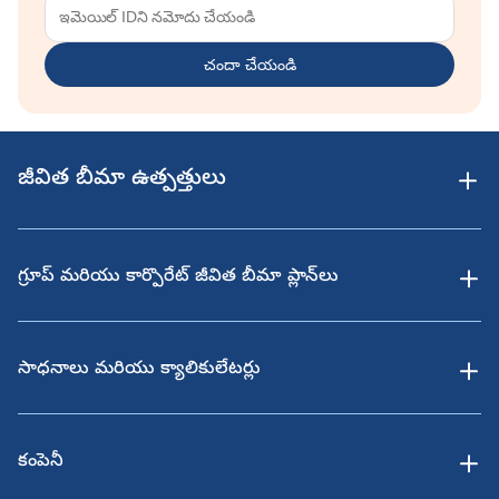
చందా చేయండి
జీవిత బీమా ఉత్పత్తులు
గ్రూప్ మరియు కార్పొరేట్ జీవిత బీమా ప్లాన్‌లు
సాధనాలు మరియు క్యాలికులేటర్లు
కంపెనీ