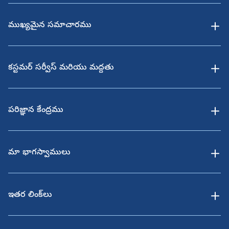
ముఖ్యమైన సమాచారము
కస్టమర్ సర్వీస్ మరియు మద్దతు
పరిజ్ఞాన కేంద్రము
మా భాగస్వాములు
ఇతర లింక్‌లు