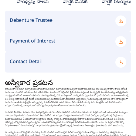
సారధ్యపు పాలసీ
వార్షిక నివేదిక
వార్షిక రిటర్నులు
Debenture Trustee
Payment of Interest
Contact Detail
అస్వీకార ప్రకటన
అనుసంధానిత బీమా ఉత్పాదనలు సాంప్రదాయక బీమా ఉత్పాదనలకు భిన్నంగా ఉంటాయి మరియు అవి ముప్పు కారకాంశాలకు లోబడి
ఉంటాయి. యూనిట్ అనుసంధానిత జీవిత బీమా పాలసీలలో చెల్లించిన ప్రీమియము పెట్టుబడి మార్కెట్లతో ముడిపడి ఉన్న ఇన్వెస్ట్‌మెంట్
ముప్పులకు లోబడి ఉంటుంది మరియు యూనిట్ల యొక్క నవ్ లు పెట్టుబడి మార్కెట్ ను ప్రభావపరచే ఫండ్ మరియు కారకాంశాల యొక్క
పనితీరుపై ఆధారపడి పైకీ క్రిందికీ వెళుతుండవచ్చు మరియు బీమా చేయబడిన వ్యక్తి అతని/ఆమె యొక్క నిర్ణయాలకు తానే బాధ్యులుగా
ఉంటారు. ఇండియాఫస్ట్ లైఫ్ ఇన్స్యూరెన్స్ కంపెనీ లిమిటెడ్ అనేది కేవలం బీమా కంపెనీ యొక్క పేరు మాత్రమే, అది ఏ విధంగానూ
ఒప్పందము యొక్క నాణ్యత, దాని భవిష్య సంభావ్యతలు లేదా రాబడులను సూచించదు.
దయచేసి మీ బీమా ఏజెంటు లేదా మధ్యవర్తి నుండి లేదా బీమా కంపెనీచే జారీ చేయబడిన పాలసీ పత్రము నుండి అనుబంధిత ముప్పులు
మరియు వర్తించు రుసుముల గురించి తెలుసుకోండి. ఈ ఒప్పందము క్రింద అందించబడే వివిధ ఫండ్స్, ఆ ఫండ్స్ యొక్క పేర్లు అయి
ఉంటాయి మరియు ఏ విధంగానూ ఈ ప్లానుల యొక్క నాణ్యత, వాటి భవిష్యత్తు లేదా రాబడులను సూచించవు. గడచిన పనితీరులు
భవిష్యత్తులో స్థిరపడవచ్చు లేదా స్థిరంగా ఉండకపోవచ్చు మరియు భవిష్యత్ పనితీరుకు అవి ఒక హామీ కాదు. ఈ పత్రములోని కొన్ని
విషయాంశాలు "ముందు చూపు” గా భావించగల ప్రకటనలు (స్టేట్‌మెంట్లు) / అంచనాలు / ఆకాంక్షలు / ఊహలను కలిగి ఉండవచ్చు.
ఈ డాక్యుమెంటులో వ్యక్తీకరించబడిన / సూచించబడిన వాటికి వాస్తవ ఫలితాలు వస్తురూపేణా భిన్నంగా ఉండవచ్చు. ఈ ప్రకటనలు,
ఎవరైనా నిర్దిష్ట వ్యక్తికి లేదా వ్యక్తి యొక్క ఏవైనా పెట్టుబడి అవసరాలకు వ్యక్తిగత సిఫార్సును అందించడానికి ఉద్దేశించబడలేదు. సిఫారసులు