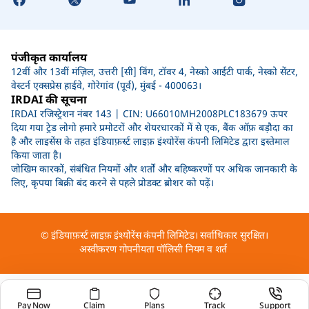
पंजीकृत कार्यालय
12वीं और 13वीं मंज़िल, उत्तरी [सी] विंग, टॉवर 4, नेस्को आईटी पार्क, नेस्को सेंटर,
वेस्टर्न एक्सप्रेस हाईवे, गोरेगांव (पूर्व), मुंबई - 400063।
IRDAI की सूचना
IRDAI रजिस्ट्रेशन नंबर 143 | CIN: U66010MH2008PLC183679 ऊपर
दिया गया ट्रेड लोगो हमारे प्रमोटरों और शेयरधारकों में से एक, बैंक ऑफ़ बड़ौदा का
है और लाइसेंस के तहत इंडियाफ़र्स्ट लाइफ़ इंश्योरेंस कंपनी लिमिटेड द्वारा इस्तेमाल
किया जाता है।
जोखिम कारकों, संबंधित नियमों और शर्तों और बहिष्करणों पर अधिक जानकारी के
लिए, कृपया बिक्री बंद करने से पहले प्रोडक्ट ब्रोशर को पढ़ें।
© इंडियाफ़र्स्ट लाइफ़ इंश्योरेंस कंपनी लिमिटेड। सर्वाधिकार सुरक्षित।
अस्वीकरण
गोपनीयता पॉलिसी
नियम व शर्त
Pay Now
Claim
Plans
Track
Support