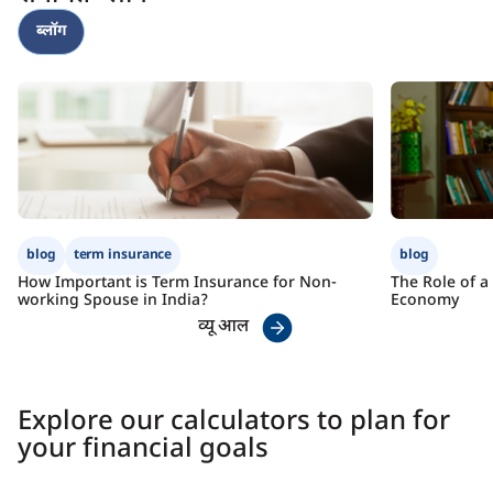
Child education funding
Check Premium
Learn More
ब्लॉग
Tax benefits
Check Premium
Learn More
blog
term insurance
blog
How Important is Term Insurance for Non-
The Role of a
working Spouse in India?
Economy
व्यू आल
Explore our calculators to plan for
your financial goals