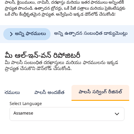
పాలసీ, క్లెయిములు, నామినీ, దరఖాస్తు మరియు ఇతర ఫారములు అన్నింటికీ
ప్రాప్యత పొందండి. ఉత్పాదన బ్రోచర్లు, ఒకే పేజీ పత్రాలు మరియు ప్రెజెంటేషన్లకు
ఒకే చోట కేంద్రీకృతమైన ప్రాప్యత. అన్వేషించి ఇక్కడ డౌన్‌లోడ్ చేసుకోండి!
అన్ని ఉత్పాదన సంబంధిత డాక్యుమెంట్లు
అన్ని ఫారములు
మీ ఆల్-ఇన్-వన్ రిపోజిటరీ
మీ పాలసీ సంబంధిత దరఖాస్తులు మరియు ఫారములను ఇక్కడ
ప్రాప్యత చేసుకొని డౌన్‌లోడ్ చేసుకోండి.
పాలసీ సర్వింగ్ రీజినల్
ఇతరములు
పాలసీ అందజేత
Select Language
Assamese