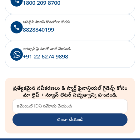
1800 209 8700
ఆన్‌లైన్ పాలసీ కొనుగోలు కొరకు
8828840199
వాట్సాప్ పై మాతో చాట్ చేయండి
+91 22 6274 9898
ప్రత్యేకమైన నవీకరణలు & స్మార్ట్ ఫైనాన్షియల్ గైడెన్స్ కోసం
మా లైఫ్ + న్యూస్ లెటర్ సభ్యత్వాన్ని పొందండి.
చందా చేయండి