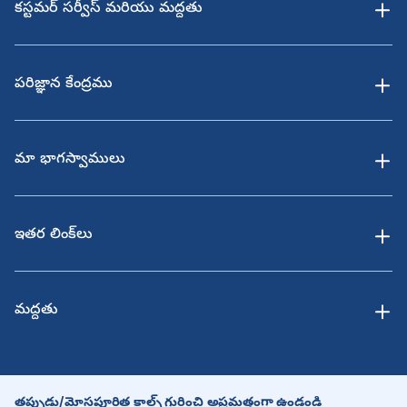
కస్టమర్ సర్వీస్ మరియు మద్దతు
పరిజ్ఞాన కేంద్రము
మా భాగస్వాములు
ఇతర లింక్‌లు
మద్దతు
తప్పుడు/మోసపూరిత కాల్స్ గురించి అప్రమత్తంగా ఉండండి