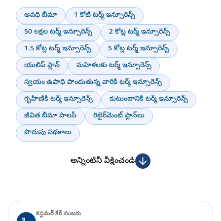
అవధి బీమా
1 కోటి టర్మ్ ఇన్సూరెన్స్
50 లక్షల టర్మ్ ఇన్సూరెన్స్
2 కోట్ల టర్మ్ ఇన్సూరెన్స్
1.5 కోట్ల టర్మ్ ఇన్సూరెన్స్
5 కోట్ల టర్మ్ ఇన్సూరెన్స్
యులిప్ ప్లాన్
మహిళలకు టర్మ్ ఇన్సూరెన్స్
స్వయం ఉపాధి పొందుతున్న వారికి టర్మ్ ఇన్సూరెన్స్
గృహిణికి టర్మ్ ఇన్సూరెన్స్
కుటుంబానికి టర్మ్ ఇన్సూరెన్స్
జీవిత బీమా పాలసీ
రిటైర్‌మెంట్ ప్లాన్‌లు
పొదుపు పథకాలు
అన్నింటినీ వీక్షించండి
కస్టమర్ కేర్ నంబరు