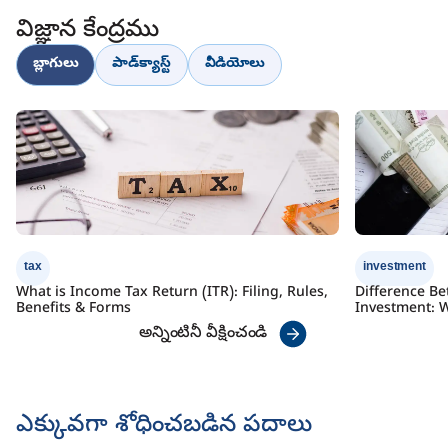
విజ్ఞాన కేంద్రము
బ్లాగులు
పాడ్‌క్యాస్ట్
వీడియోలు
tax
investment
What is Income Tax Return (ITR): Filing, Rules,
Difference B
Benefits & Forms
Investment: W
అన్నింటినీ వీక్షించండి
ఎక్కువగా శోధించబడిన పదాలు