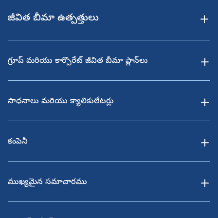
జీవిత బీమా ఉత్పత్తులు
గ్రూప్ మరియు కార్పొరేట్ జీవిత బీమా ప్లాన్‌లు
సాధనాలు మరియు క్యాలికులేటర్లు
కంపెనీ
ముఖ్యమైన సమాచారము