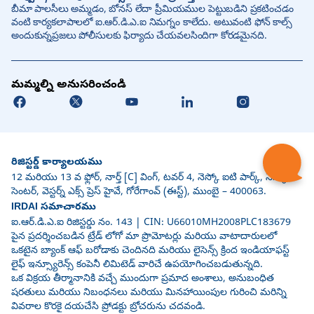
బీమా పాలసీలు అమ్మడం, బోనస్ లేదా ప్రీమియముల పెట్టుబడిని ప్రకటించడం
వంటి కార్యకలాపాలలో ఐ.ఆర్.డి.ఎ.ఐ నిమగ్నం కాలేదు. అటువంటి ఫోన్ కాల్స్
అందుకున్నప్రజలు పోలీసులకు ఫిర్యాదు చేయవలసిందిగా కోరడమైనది.
మమ్మల్ని అనుసరించండి
రిజిస్టర్డ్ కార్యాలయము
12 మరియు 13 వ ఫ్లోర్, నార్త్ [C] వింగ్, టవర్ 4, నెస్కో ఐటి పార్క్, నెస్కో
సెంటర్, వెస్టర్న్ ఎక్స్ ప్రెస్ హైవే, గోరేగాంవ్ (ఈస్ట్), ముంబై – 400063.
IRDAI సమాచారము
ఐ.ఆర్.డి.ఎ.ఐ రిజిస్టర్డు నం. 143 | CIN: U66010MH2008PLC183679
పైన ప్రదర్శించబడిన ట్రేడ్ లోగో మా ప్రొమోటర్లు మరియు వాటాదారులలో
ఒకటైన బ్యాంక్ ఆఫ్ బరోడాకు చెందినది మరియు లైసెన్స్ క్రింద ఇండియాఫస్ట్
లైఫ్ ఇన్స్యూరెన్స్ కంపెనీ లిమిటెడ్ వారిచే ఉపయోగించబడుతున్నది.
ఒక విక్రయ తీర్మానానికి వచ్చే ముందుగా ప్రమాద అంశాలు, అనుబంధిత
షరతులు మరియు నిబంధనలు మరియు మినహాయింపుల గురించి మరిన్ని
వివరాల కొరకై దయచేసి ప్రోడక్టు బ్రోచరును చదవండి.