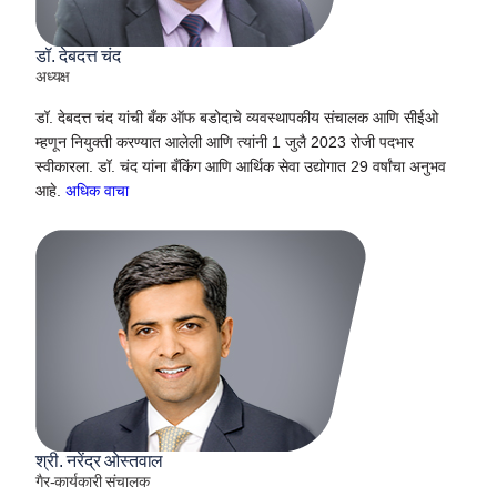
डॉ. देबदत्त चंद
अध्यक्ष
डॉ. देबदत्त चंद यांची बँक ऑफ बडोदाचे व्यवस्थापकीय संचालक आणि सीईओ
म्हणून नियुक्ती करण्यात आलेली आणि त्यांनी 1 जुलै 2023 रोजी पदभार
स्वीकारला. डॉ. चंद यांना बँकिंग आणि आर्थिक सेवा उद्योगात 29 वर्षांचा अनुभव
आहे.
अधिक वाचा
श्री. नरेंद्र ओस्तवाल
गैर-कार्यकारी संचालक