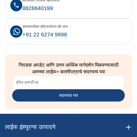
ऑनलाइन पॉलिसी खरेदीसाठी
8828840199
आमच्यासोबत व्हॉट्सॲपवर चॅट करा
+91 22 6274 9898
निवडक अपडेट आणि उत्तम आर्थिक मार्गदर्शन मिळवण्यासाठी
आमच्या लाईफ+ बातमीपत्राचे सदस्यत्व घ्या
सदस्यता घ्या
लाईफ इंश्युरन्स उत्पादने