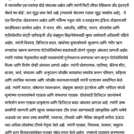
ते भारतातील एक स्वतंत्र बोर्ड संचालक आहेत आणि त्यांनी सिटी लीगल वेहिकल्स अँड इंडस्ट्री
चेंबर्स च्या बोर्डावर सुद्धा काम केले आहे (ज्यामध्ये चेयरमन पदाचा सुद्धा समावेश आहे). ते
एक फिनटेक ॲडवायजर आहेत आणि पर्किन्स स्कूल फोर द ब्लाइंडच्या इंडिया ॲडवायजरी
काउंसिलवर कार्यरत आहेत. ते भारत, चीन, थायलँड, कोरिया, जपान, बांग्लादेश आणि
श्रीलंकेतील कंट्री फ्रँचाइजी अँड कंझ्युमर बिझनेसेससाठी मुख्य कार्यकारी अधिकारी राहिले
आहेत, ज्यांनी विकास, डिजिटल बदल, खर्चाच्या कुशलतेमध्ये सुधारणा आणि गंभीर ऋण
तणावांचा सामना करणाऱ्या पोर्टफोलियोंच्या बदलांसाठी धोरणे जुळवून अंमलात आणली आहेत.
त्यांनी त्यांच्या नेतृत्वातील काही व्यवसायांची पुर्नस्थापना करण्याचा भाग म्हणून पोर्टफोलियोचे
विलय आणि वियोग दोन्ही अंमलात आणले आहेत. त्यांनी धोरणात्मक, प्रतिष्ठा, बॅलेन्स शीट,
बाजार, कर्ज, संचालन आणि अनुपालन जोखीम कारकांचा समावेश करुन गतिमान, सक्रिय
आणि लवचिक व्यवसाय आणि जोखीम व्यवस्थापनासाठी त्यांनी प्रशासन कार्यान्वित केले
आहे. त्यांनी व्यापार, कोषागार व्यवस्थापन, कंझ्युमर क्लाएंट इंटरफेस आणि भागीदार संपर्क
मूल्यांच्या प्रस्तावांमध्ये ग्राहक आणि संस्थागत ग्राहक दोघांसाठी डिजिटल उपायांमध्ये
मार्गदर्शन करत ग्राहक उत्कृष्टता आणि डिजिटल बदल अंमलात आणला आहे. त्यांनी उच्च
कामगिरी करणारी आणि खुपच समाधानकार टीम तयार कऱण्यासाठी सांस्कृतिक आणि भाषेचे
अडथळे पार करत उच्च कामगिरी, व्यवस्था, टीमवर्क आणि नैतिक संस्कृती करीता 3000
पक्षा अधिक लोकांच्या टीमचे नेतृत्व केले आहे. त्यांनी ग्राहक, नियामक, सरकार, समुदाय
आणि इतर हितधारकांसोबत मजबूत संबंध तयार केले आहेत, ज्यामध्ये व्यवसाय करण्याच्या