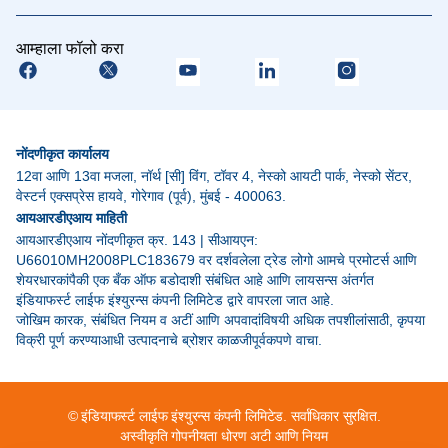
आम्हाला फॉलो करा
नोंदणीकृत कार्यालय
12वा आणि 13वा मजला, नॉर्थ [सी] विंग, टॉवर 4, नेस्को आयटी पार्क, नेस्को सेंटर,
वेस्टर्न एक्सप्रेस हायवे, गोरेगाव (पूर्व), मुंबई - 400063.
आयआरडीएआय माहिती
आयआरडीएआय नोंदणीकृत क्र. 143 | सीआयएन:
U66010MH2008PLC183679 वर दर्शवलेला ट्रेड लोगो आमचे प्रमोटर्स आणि
शेयरधारकांपैकी एक बँक ऑफ बडोदाशी संबंधित आहे आणि लायसन्स अंतर्गत
इंडियाफर्स्ट लाईफ इंश्युरन्स कंपनी लिमिटेड द्वारे वापरला जात आहे.
जोखिम कारक, संबंधित नियम व अटीं आणि अपवादांविषयी अधिक तपशीलांसाठी, कृपया
विक्री पूर्ण करण्याआधी उत्पादनाचे ब्रोशर काळजीपूर्वकपणे वाचा.
© इंडियाफर्स्ट लाईफ इंश्युरन्स कंपनी लिमिटेड. सर्वाधिकार सुरक्षित.
अस्वीकृति
गोपनीयता धोरण
अटी आणि नियम