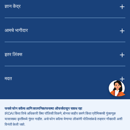
ज्ञान केंद्र
आमचे भागीदार
इतर लिंक्स
मदत
फसवे फोन कॉल्स आणि काल्पनिक/फसव्या ऑफर्सपासून सावध रहा
IRDAI किंवा तिचे अधिकारी विमा पॉलिसी विकणे, बोनस जाहीर करणे किंवा प्रीमियमची गुंतवणूक
यासारख्या कृतींमध्ये गुंतत नाहीत. असे फोन कॉल्स येणाऱ्या लॊकांनी पोलिसांकडे तक्रार नोंदवावी अशी
विनंती केली जाते.