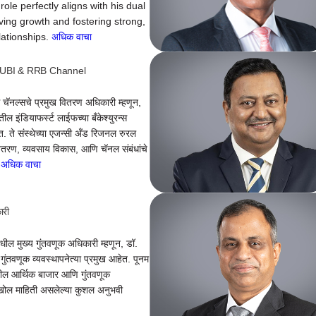
ole perfectly aligns with his dual
iving growth and fostering strong,
lationships.
अधिक वाचा
 UBI & RRB Channel
ग चॅनल्सचे प्रमुख वितरण अधिकारी म्हणून,
ेतील इंडियाफर्स्ट लाईफच्या बँकेश्युरन्स
त. ते संस्थेच्या एजन्सी अँड रिजनल रुरल
 वितरण, व्यवसाय विकास, आणि चॅनल संबंधांचे
.
अधिक वाचा
ारी
धील मुख्य गुंतवणूक अधिकारी म्हणून, डॉ.
 गुंतवणूक व्यवस्थापनेत्या प्रमुख आहेत. पूनम
तील आर्थिक बाजार आणि गुंतवणूक
सखोल माहिती असलेल्या कुशल अनुभवी