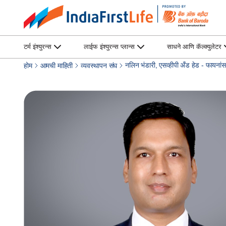
टर्म इंश्युरन्स
लाईफ इंश्युरन्स प्लान्स
साधने आणि कॅल्क्युलेटर
नलिन भंडारी, एसव्हीपी अँड हेड - फायनांस
होम
आमची माहिती
व्यवस्थापन संघ