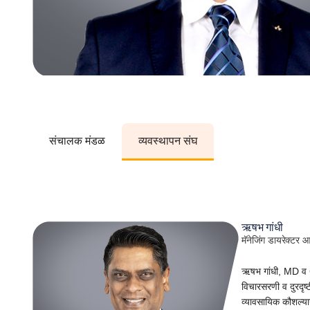
संचालक मंडळ
व्यवस्थापन संघ
ऋषभ गांधी
मॅनेजिंग डायरेक्टर
ऋषभ गांधी, MD व C
विचारसरणी व दुरदृष्ट
व्यावसायिक कौशल्या