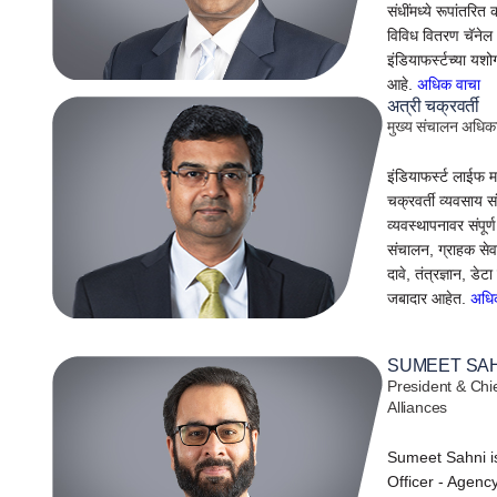
संधींमध्ये रूपांतरि
विविध वितरण चॅनेल 
इंडियाफर्स्टच्या यशो
आहे.
अधिक वाचा
अत्री चक्रवर्ती
मुख्य संचालन अधिका
इंडियाफर्स्ट लाईफ 
चक्रवर्ती व्यवसाय
व्यवस्थापनावर संपू
संचालन, ग्राहक सेव
दावे, तंत्रज्ञान, ड
जबादार आहेत.
अधि
SUMEET SA
President & Chie
Alliances
Sumeet Sahni is
Officer - Agency