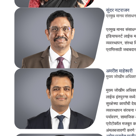
सुंदर नटराजन
प्रमुख मानव संसाध
प्रमुख मानव संसाधन
इंडियाफर्स्ट लाईफ 
व्यवस्थापन, संस्था 
प्राप्तिसाठी जबाबदा
अमरीश माहेश्वरी
मुख्य जोखीम अधिका
मुख्य जोखीम अधिकारी
लाईफ इंश्युरन्स मध
सुरक्षेच्या कार्यांची
व्यवस्थापन संरचना 
पर्यावरण, सामाजिक आ
प्रोटोकॉल मजबूत कर
अंमलबजावणी करणे 