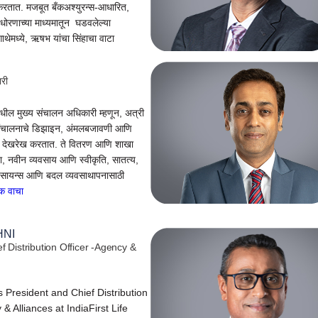
त करतात. मजबूत बँकअश्युरन्स-आधारित,
धोरणाच्या माध्यमातून घडवलेल्या
गाथेमध्ये, ऋषभ यांचा सिंहाचा वाटा
री
मधील मुख्य संचालन अधिकारी म्हणून, अत्री
 संचालनाचे डिझाइन, अंमलबजावणी आणि
र्ण देखरेख करतात. ते वितरण आणि शाखा
ा, नवीन व्यवसाय आणि स्वीकृति, सातत्य,
ेटा सायन्स आणि बदल व्यवसाथापनासाठी
क वाचा
HNI
f Distribution Officer -Agency &
 President and Chief Distribution
 & Alliances at IndiaFirst Life