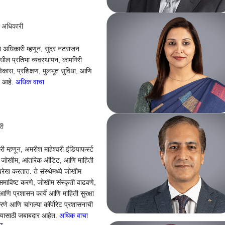
न अधिकारी
 अधिकारी म्हणून, सुंदर नटराजन
मधील प्रतिभा व्यवस्थापन, कामगिरी
विकास, प्रशिक्षण, मुलभूत सुविधा, आणि
र आहे.
अधिक वाचा
री
 म्हणून, अमरीश माहेश्वरी इंडियाफर्स्ट
्ये जोखीम, आंतरिक ऑडिट, आणि माहिती
 देखरेख करतात. ते संस्थेमध्ये जोखीम
समाविष्ट करणे, जोखीम संस्कृती वाढवणे,
णि प्रशासन कार्ये आणि माहिती सुरक्षा
णे आणि चांगल्या कॉर्पोरेट प्रशासनाची
यासाठी जबाबदार आहेत.
अधिक वाचा