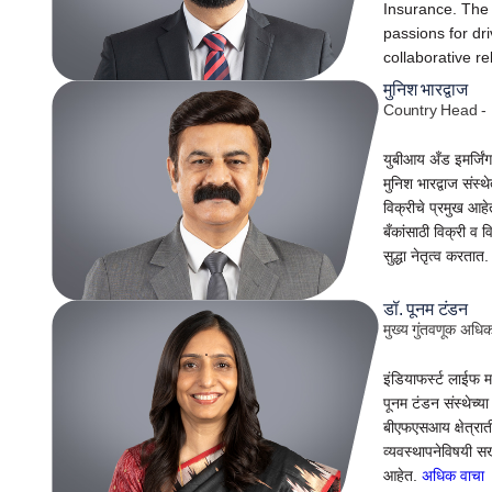
Insurance. The r
passions for dr
collaborative re
मुनिश भारद्वाज
Country Head -
युबीआय अँड इमर्जिं
मुनिश भारद्वाज संस्थ
विक्रीचे प्रमुख आहे
बँकांसाठी विक्री व
सुद्धा नेतृत्व करतात
डॉ. पूनम टंडन
मुख्य गुंतवणूक अधिक
इंडियाफर्स्ट लाईफ म
पूनम टंडन संस्थेच्या
बीएफएसआय क्षेत्रा
व्यवस्थापनेविषयी 
आहेत.
अधिक वाचा