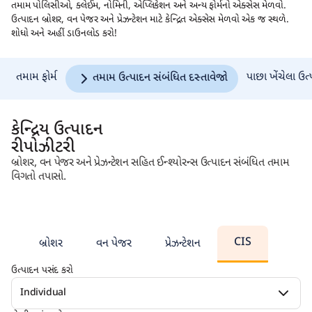
તમામ પોલિસીઓ, ક્લેઈમ, નોમિની, એપ્લિકેશન અને અન્ય ફોર્મનો એક્સેસ મેળવો.
ઉત્પાદન બ્રોશર, વન પેજર અને પ્રેઝન્ટેશન માટે કેન્દ્રિત એક્સેસ મેળવો એક જ સ્થળે.
શોધો અને અહીં ડાઉનલોડ કરો!
તમામ ફોર્મ
પાછા ખેંચેલા ઉત
તમામ ઉત્પાદન સંબંધિત દસ્તાવેજો
કેન્દ્રિય ઉત્પાદન
રીપોઝીટરી
બ્રોશર, વન પેજર અને પ્રેઝન્ટેશન સહિત ઈન્શ્યોરન્સ ઉત્પાદન સંબંધિત તમામ
વિગતો તપાસો.
CIS
બ્રોશર
વન પેજર
પ્રેઝન્ટેશન
ઉત્પાદન પસંદ કરો
Individual