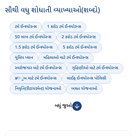
સૌથી વધુ શોધાતી વ્યાખ્યાઓ(શબ્દો)
ટર્મ ઈન્શ્યોરન્સ
1 કરોડ ટર્મ ઈન્શ્યોરન્સ
50 લાખ ટર્મ ઈન્શ્યોરન્સ
2 કરોડ ટર્મ ઈન્શ્યોરન્સ
1.5 કરોડ ટર્મ ઈન્શ્યોરન્સ
5 કરોડ ટર્મ ઈન્શ્યોરન્સ
યુલિપ પ્લાન
મહિલાઓ માટે ટર્મ ઈન્શ્યોરન્સ
સ્વરોજગાર માટે ટર્મ ઈન્શ્યોરન્સ
ગૃહિણીઓ માટે ટર્મ ઈન્શ્યોરન્સ
કుటુંબ માટે ટર્મ ઈન્શ્યોરન્સ
લાઈફ ઈન્શ્યોરન્સ પોલિસી
નિવૃત્તિ(રીટાયરમેન્ટ) યોજનાઓ
બચત યોજનાઓ
બધું જુઓ