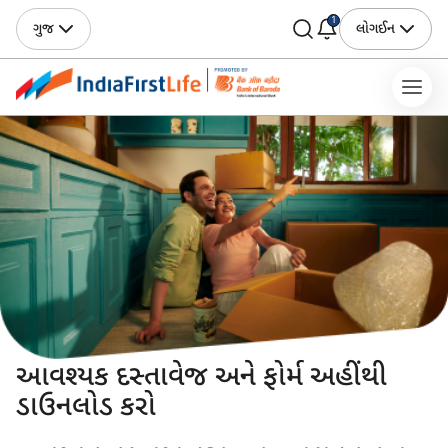
1
ગુજ
લોગઈન
આવશ્યક દસ્તાવેજ અને ફોર્મ અહીંથી
ડાઉનલોડ કરો