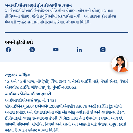
બનાવટી/છેતરામણાં ફોન કોલ્સથી સાવધાન
આઈઆરડીએઆઈ ઈન્શ્યોરન્સ પોલિસીના વેચાણ, બોનસની ઘોષણા અથવા
પ્રીમિયમના રોકાણ જેવી પ્રવૃત્તિઓમાં સંકળાયેલા નથી. આ પ્રકારના ફોન કોલ્સ
મેળવતી જાહેર જનતાને પોલીસમાં ફરિયાદ નોંધાવવા વિનંતી.
અમને ફોલો કરો
રજીસ્ટર ઑફિસ
12 અને 13મો માળ, નોર્થ(સી) વિંગ, ટાવર 4, નેસ્કો આઈટી પાર્ક, નેસ્કો સેન્ટર, વેસ્ટર્ન
એક્સપ્રેસ હાઈવૅ, ગોરેગાંવ(પૂર્વ), મુંબઈ-400063.
આઈઆરડીએઆઈ જાણકારી
આઈઆરડીએઆઈ રજી. નં. 143।
સીઆઈએનઃયુ66010એમએચ2008પીએલસી183679 અહીં પ્રદર્શિત ટ્રેડ લોગો
અમારા પ્રમોટર અને શેરધારકોમાંના એક બેંક ઑફ બરોડાનો છે અને લાઈસન્સ હેઠળ
ઈન્ડિયાફર્સ્ટ લાઈફ ઈન્શ્યોરન્સ કંપની લિમિટેડ દ્વારા તેનો ઉપયોગ કરવામાં આવે છે.
જોખમી પરિબળો, સંબંધિત નિયમો અને શરતો અને બાકાતી માટે વેચાણ સંપૂર્ણ કરતાં
પહેલાં ઉત્પાદન બ્રોશર વાંચવા વિનંતી.