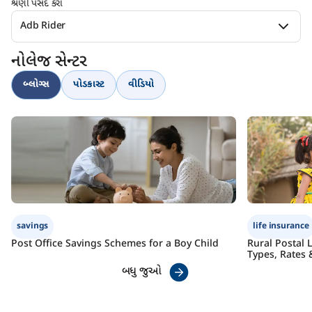
શ્રેણી પસંદ કરો
Adb Rider
નોલેજ સેન્ટર
બ્લોગ્સ
પોડકાસ્ટ
વીડિયો
savings
life insurance
Post Office Savings Schemes for a Boy Child
Rural Postal 
Types, Rates 
બધુ જુઓ