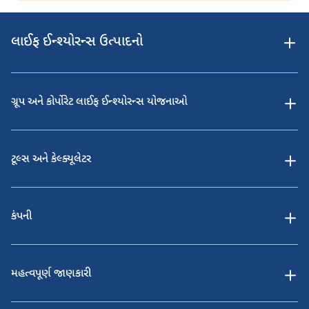
લાઈફ ઈન્શ્યોરન્સ ઉત્પાદનો
ગ્રૂપ અને કોર્પોરેટ લાઈફ ઈન્શ્યોરન્સ યોજનાઓ
ટૂલ્સ અને કેલ્ક્યૂલેટર
કંપની
મહત્વપૂર્ણ જાણકારી