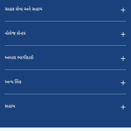
ગ્રાહક સેવા અને સહાય
નોલેજ સેન્ટર
અમારા ભાગીદારો
અન્ય લિંક
સહાય