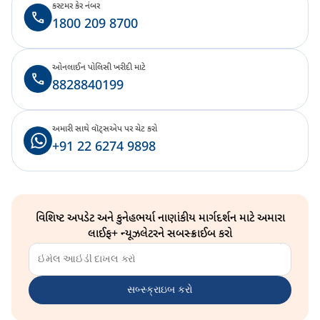
કસ્ટમર કેર નંબર
1800 209 8700
ઓનલાઈન પોલિસી ખરીદી માટે
8828840199
અમારી સાથે વૉટ્સએપ પર ચેટ કરો
+91 22 6274 9898
વિશિષ્ટ અપડેટ અને કુનેહભર્યા નાણાંકીય માર્ગદર્શન માટે અમારા
લાઈફ+ ન્યૂઝલેટરને સબસ્ક્રાઈબ કરો
સબ્સ્ક્રાઇબ કરો