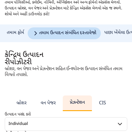
તમામ પોલિસીઓ, ક્લેઈમ, નોમિની, એપ્લિકેશન અને અન્ય ફોર્મનો એક્સેસ મેળવો.
ઉત્પાદન બ્રોશર, વન પેજર અને પ્રેઝન્ટેશન માટે કેન્દ્રિત એક્સેસ મેળવો એક જ સ્થળે.
શોધો અને અહીં ડાઉનલોડ કરો!
તમામ ફોર્મ
પાછા ખેંચેલા ઉત
તમામ ઉત્પાદન સંબંધિત દસ્તાવેજો
કેન્દ્રિય ઉત્પાદન
રીપોઝીટરી
બ્રોશર, વન પેજર અને પ્રેઝન્ટેશન સહિત ઈન્શ્યોરન્સ ઉત્પાદન સંબંધિત તમામ
વિગતો તપાસો.
પ્રેઝન્ટેશન
બ્રોશર
વન પેજર
CIS
ઉત્પાદન પસંદ કરો
Individual