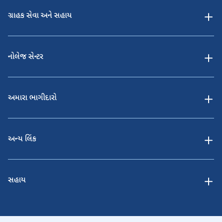
ગ્રાહક સેવા અને સહાય
નોલેજ સેન્ટર
અમારા ભાગીદારો
અન્ય લિંક
સહાય