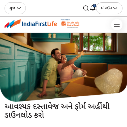
1
ગુજ
લોગઈન
આવશ્યક દસ્તાવેજ અને ફોર્મ અહીંથી
ડાઉનલોડ કરો