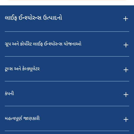
લાઈફ ઈન્શ્યોરન્સ ઉત્પાદનો
ગ્રૂપ અને કોર્પોરેટ લાઈફ ઈન્શ્યોરન્સ યોજનાઓ
ટૂલ્સ અને કેલ્ક્યૂલેટર
કંપની
મહત્વપૂર્ણ જાણકારી