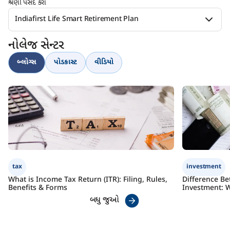
શ્રેણી પસંદ કરો
Indiafirst Life Smart Retirement Plan
નોલેજ સેન્ટર
બ્લોગ્સ
પોડકાસ્ટ
વીડિયો
tax
investment
What is Income Tax Return (ITR): Filing, Rules,
Difference B
Benefits & Forms
Investment: W
બધુ જુઓ