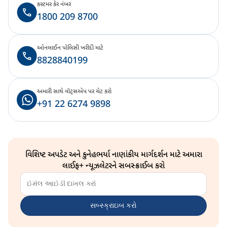
કસ્ટમર કેર નંબર
1800 209 8700
ઓનલાઈન પોલિસી ખરીદી માટે
8828840199
અમારી સાથે વૉટ્સએપ પર ચેટ કરો
+91 22 6274 9898
વિશિષ્ટ અપડેટ અને કુનેહભર્યા નાણાંકીય માર્ગદર્શન માટે અમારા
લાઈફ+ ન્યૂઝલેટરને સબસ્ક્રાઈબ કરો
સબ્સ્ક્રાઇબ કરો