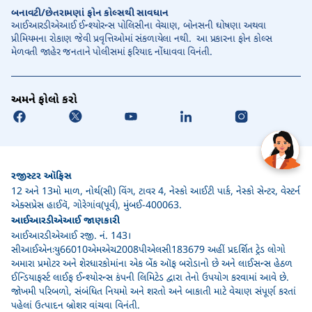
બનાવટી/છેતરામણાં ફોન કોલ્સથી સાવધાન
આઈઆરડીએઆઈ ઈન્શ્યોરન્સ પોલિસીના વેચાણ, બોનસની ઘોષણા અથવા
પ્રીમિયમના રોકાણ જેવી પ્રવૃત્તિઓમાં સંકળાયેલા નથી. આ પ્રકારના ફોન કોલ્સ
મેળવતી જાહેર જનતાને પોલીસમાં ફરિયાદ નોંધાવવા વિનંતી.
અમને ફોલો કરો
રજીસ્ટર ઑફિસ
12 અને 13મો માળ, નોર્થ(સી) વિંગ, ટાવર 4, નેસ્કો આઈટી પાર્ક, નેસ્કો સેન્ટર, વેસ્ટર્ન
એક્સપ્રેસ હાઈવૅ, ગોરેગાંવ(પૂર્વ), મુંબઈ-400063.
આઈઆરડીએઆઈ જાણકારી
આઈઆરડીએઆઈ રજી. નં. 143।
સીઆઈએનઃયુ66010એમએચ2008પીએલસી183679 અહીં પ્રદર્શિત ટ્રેડ લોગો
અમારા પ્રમોટર અને શેરધારકોમાંના એક બેંક ઑફ બરોડાનો છે અને લાઈસન્સ હેઠળ
ઈન્ડિયાફર્સ્ટ લાઈફ ઈન્શ્યોરન્સ કંપની લિમિટેડ દ્વારા તેનો ઉપયોગ કરવામાં આવે છે.
જોખમી પરિબળો, સંબંધિત નિયમો અને શરતો અને બાકાતી માટે વેચાણ સંપૂર્ણ કરતાં
પહેલાં ઉત્પાદન બ્રોશર વાંચવા વિનંતી.